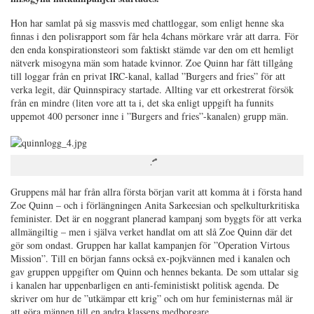
Hon har samlat på sig massvis med chattloggar, som enligt henne ska
finnas i den polisrapport som får hela 4chans mörkare vrår att darra. För
den enda konspirationsteori som faktiskt stämde var den om ett hemligt
nätverk misogyna män som hatade kvinnor. Zoe Quinn har fått tillgång
till loggar från en privat IRC-kanal, kallad ”Burgers and fries” för att
verka legit, där Quinnspiracy startade. Allting var ett orkestrerat försök
från en mindre (liten vore att ta i, det ska enligt uppgift ha funnits
uppemot 400 personer inne i ”Burgers and fries”-kanalen) grupp män.
Gruppens mål har från allra första början varit att komma åt i första hand
Zoe Quinn – och i förlängningen Anita Sarkeesian och spelkulturkritiska
feminister. Det är en noggrant planerad kampanj som byggts för att verka
allmängiltig – men i själva verket handlat om att slå Zoe Quinn där det
gör som ondast. Gruppen har kallat kampanjen för ”Operation Virtous
Mission”. Till en början fanns också ex-pojkvännen med i kanalen och
gav gruppen uppgifter om Quinn och hennes bekanta. De som uttalar sig
i kanalen har uppenbarligen en anti-feministiskt politisk agenda. De
skriver om hur de ”utkämpar ett krig” och om hur feministernas mål är
att göra männen till en andra klassens medborgare.