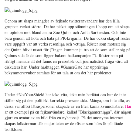
Genom att skapa mängder av fejkade twitteranvändare har den lilla
gruppen verkat större. De har piskat upp stämningen i hopp om att skapa
en opinion mot bland andra Zoe Quinn och Anita Sarkeesian. Och inte
skapat
bara genom att hota och hata på PK-krigarna. De har också
röster
vars uppgift var att verka resonliga och vettiga. Röster som motsatt sig
det Quinn blivit utsatt för (”ingen kommer ju tro att de som ställer sig på
Quinns sida är de som ligger bakom hatkampanjen!”). Röster som på
riktigt menade att det fanns en pressetisk och journalistisk fråga värd att
diskutera här. Under hashtaggen #GamerGate har uppriktiga
bekymmersrynkor samlats för att tala ut om det här problemet.
Under #NotYourShield har icke-vita, icke-män berättat om hur de inte
ställer sig på den politiskt korrekta pressens sida. Många, om inte alla, av
dessa var alltså låtsaspersoner skapade av en liten kärna kvinnohatare.
Här
är ett exempel på en fejkanvändare, kallad ”Blackgamernigga”, där någon
gjort en avatar av en bild från en nyhetssajt. På det anonyma internet
skapas folkstormar där majoriteten av de röster som hörs är påhittade
trollkloner.