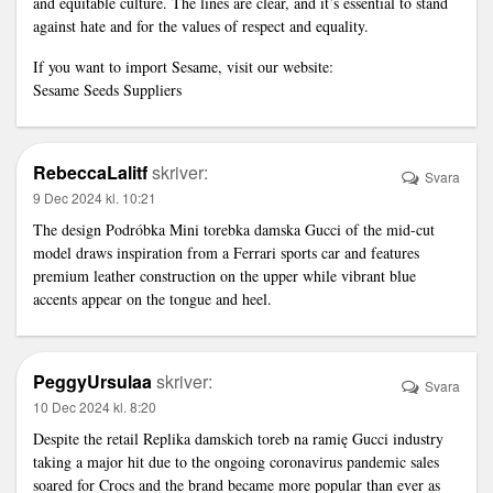
and equitable culture. The lines are clear, and it’s essential to stand
against hate and for the values of respect and equality.
If you want to import Sesame, visit our website:
Sesame Seeds Suppliers
RebeccaLalitf
skriver:
Svara
9 Dec 2024 kl. 10:21
The design
Podróbka Mini torebka damska Gucci
of the mid-cut
model draws inspiration from a Ferrari sports car and features
premium leather construction on the upper while vibrant blue
accents appear on the tongue and heel.
PeggyUrsulaa
skriver:
Svara
10 Dec 2024 kl. 8:20
Despite the retail
Replika damskich toreb na ramię Gucci
industry
taking a major hit due to the ongoing coronavirus pandemic sales
soared for Crocs and the brand became more popular than ever as