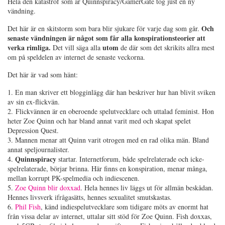
Hela den katastrof som är Quinnspiracy/GamerGate tog just en ny
vändning.
Och
Det här är en skitstorm som bara blir sjukare för varje dag som går.
senaste vändningen är något som får alla konspirationsteorier att
verka rimliga.
utom
Det vill säga alla
de där som det skrikits allra mest
om på speldelen av internet de senaste veckorna.
Det här är vad som hänt:
1. En man skriver ett blogginlägg där han beskriver hur han blivit sviken
av sin ex-flickvän.
2. Flickvännen är en oberoende spelutvecklare och uttalad feminist. Hon
heter Zoe Quinn och har bland annat varit med och skapat spelet
Depression Quest.
3. Mannen menar att Quinn varit otrogen med en rad olika män. Bland
annat speljournalister.
Quinnspiracy
4.
startar. Internetforum, både spelrelaterade och icke-
spelrelaterade, börjar brinna. Här finns en konspiration, menar många,
mellan korrupt PK-spelmedia och indiescenen.
5.
Zoe Quinn blir doxxad
. Hela hennes liv läggs ut för allmän beskådan.
Hennes livsverk ifrågasätts, hennes sexualitet smutskastas.
6.
Phil Fish
, känd indiespelutvecklare som tidigare möts av enormt hat
från vissa delar av internet, uttalar sitt stöd för Zoe Quinn. Fish doxxas,