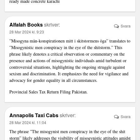
ready made concrete karachi
Alfalah Books
skriver:
Svara
28 Mar 2024 kl. 9:23
”Misogyna män-konspirationen mitt i skitstormens öga” translates to
”Misogynistic men conspiracy in the eye of the shitstorm.” This
phrase likely denotes a critical observation or commentary on the
presence and actions of misogynistic individuals amid turbulent or
controversial situations, highlighting the ongoing struggle against
sexism and discrimination. It emphasizes the need for vigilance and
advocacy for gender equality in all circumstances.
Provincial Sales Tax Return Filing Pakistan
.
Annapolis Taxi Cabs
skriver:
Svara
28 Mar 2024 kl. 11:04
The phrase ”The misogynist men conspiracy in the eye of the shit
storm” likely addresses the visibility of misogynistic attitudes amidst