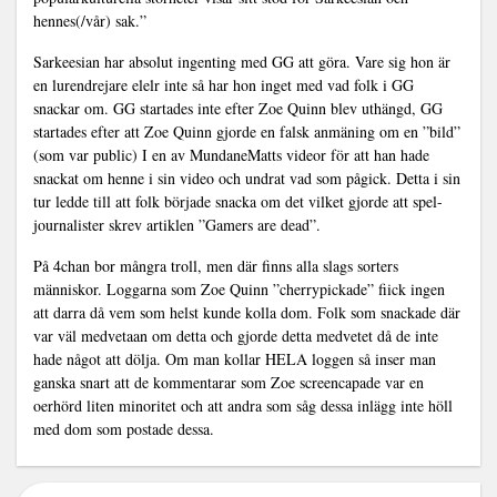
hennes(/vår) sak.”
Sarkeesian har absolut ingenting med GG att göra. Vare sig hon är
en lurendrejare elelr inte så har hon inget med vad folk i GG
snackar om. GG startades inte efter Zoe Quinn blev uthängd, GG
startades efter att Zoe Quinn gjorde en falsk anmäning om en ”bild”
(som var public) I en av MundaneMatts videor för att han hade
snackat om henne i sin video och undrat vad som pågick. Detta i sin
tur ledde till att folk började snacka om det vilket gjorde att spel-
journalister skrev artiklen ”Gamers are dead”.
På 4chan bor mångra troll, men där finns alla slags sorters
människor. Loggarna som Zoe Quinn ”cherrypickade” fiick ingen
att darra då vem som helst kunde kolla dom. Folk som snackade där
var väl medvetaan om detta och gjorde detta medvetet då de inte
hade något att dölja. Om man kollar HELA loggen så inser man
ganska snart att de kommentarar som Zoe screencapade var en
oerhörd liten minoritet och att andra som såg dessa inlägg inte höll
med dom som postade dessa.