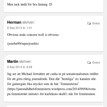
Men tack ändå för bra läsning :D
Herman
skriver:
Svara
8 Sep 2014 kl. 1:01
Obvious male concern troll is obvious.
(josefin90/superjosefin)
Martin
skriver:
Svara
9 Sep 2014 kl. 8:28
Jag ser att Michael fortsätter att casha in på sensationalismen istället
för att göra riktig journalistik. Den där ”hemliga” irc kanalen står
för gamergate lika mycket som de här ”feministerna”
(
https://jamstalldhetsfeministern.wordpress.com/2014/09/06/rosta-
pa-feministiskt-initiativ-for-karlekens-skull/
) står för feminismen.