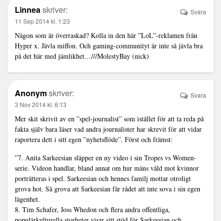
Linnea
skriver:
Svara
11 Sep 2014 kl. 1:23
Någon som är överraskad? Kolla in den här ”LoL”-reklamen från
Hyper x. Jävla miffon. Och gaming-communityt är inte så jävla bra
på det här med jämlikhet…///MolestyBay (nick)
Anonym
skriver:
Svara
3 Nov 2014 kl. 6:13
Mer skit skrivit av en ”spel-journalist” som istället för att ta reda på
fakta själv bara läser vad andra journalister har skrevit för att vidar
raportera dett i sitt egen ”nyhetsflöde”. Först och främst:
”7. Anita Sarkeesian släpper en ny video i sin Tropes vs Women-
serie. Videon handlar, bland annat om hur mäns våld mot kvinnor
porträtteras i spel. Sarkeesian och hennes familj mottar otroligt
grova hot. Så grova att Sarkeesian får rådet att inte sova i sin egen
lägenhet.
8. Tim Schafer, Joss Whedon och flera andra offentliga,
populärkulturella storheter visar sitt stöd för Sarkeesian och