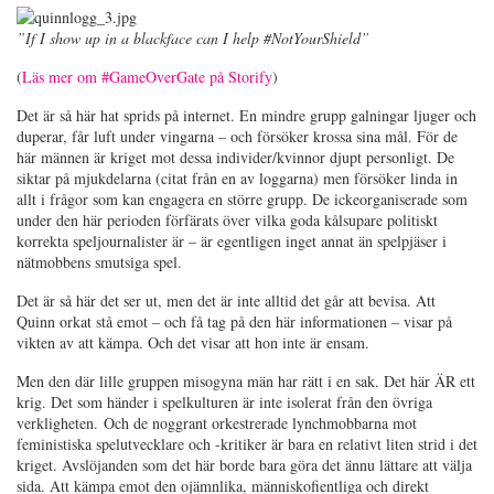
”If I show up in a blackface can I help #NotYourShield”
(
Läs mer om #GameOverGate på Storify
)
Det är så här hat sprids på internet. En mindre grupp galningar ljuger och
duperar, får luft under vingarna – och försöker krossa sina mål. För de
här männen är kriget mot dessa individer/kvinnor djupt personligt. De
siktar på mjukdelarna (citat från en av loggarna) men försöker linda in
allt i frågor som kan engagera en större grupp. De ickeorganiserade som
under den här perioden förfärats över vilka goda kålsupare politiskt
korrekta speljournalister är – är egentligen inget annat än spelpjäser i
nätmobbens smutsiga spel.
Det är så här det ser ut, men det är inte alltid det går att bevisa. Att
Quinn orkat stå emot – och få tag på den här informationen – visar på
vikten av att kämpa. Och det visar att hon inte är ensam.
Men den där lille gruppen misogyna män har rätt i en sak. Det här ÄR ett
krig. Det som händer i spelkulturen är inte isolerat från den övriga
verkligheten. Och de noggrant orkestrerade lynchmobbarna mot
feministiska spelutvecklare och -kritiker är bara en relativt liten strid i det
kriget. Avslöjanden som det här borde bara göra det ännu lättare att välja
sida. Att kämpa emot den ojämnlika, människofientliga och direkt