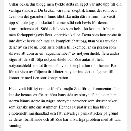
Gillar också din blogg men tyckte detta inlägget var inte upp till din
vanliga standard. Du brukar vara mer skeptisk känns det som och
även om det garanterat finns idiotiska män därute som inte vuxit
upp så hade jag uppskattat lite mer stöd och bevis för denna
konspirationsteori. Stöd och bevis som helst ska komma från en,
men förhoppningsvis flera, opartiska källor. Detta som hon postat är
inte direkt bevis och inte en komplett chattlogg utan vissa utvalda
delar av en sådan. Den sista bilden till exempel är en person som
skriver att dom är en ”squadmember” av notyourshield, flera andra
säger att de vill följa notyourshield och Zoe antar att hela
notyourshield-kontot är en del av en konspiration mot henne. Bara
för att vissa av följarna är idioter betyder inte det att ägaren till
kontot är med i en stor konspiration.
Hade varit häftigt om du försökt mejla Zoe för en kommentar eller
kanske hennes ex för att höra hans sida av storyn då hela den här
storyn känns större än några anonyma personer som skriver saker
som kanske inte ens stämmer. Hennes ex påstår att han blivit
emotionellt misshandlad och fått allvarliga panikattacker på grund
av deras förhållande och att Zoe har allvarliga problem med att tala
sanning.