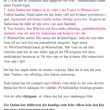
en 1,5GB stor fil cirkulerar med uppgifter om Fish – innehållandes bland
annat Paypal-login.
7.
Anita Sarkeesian släpper en ny video i sin Tropes vs Women-serie
.
Videon handlar, bland annat om hur mäns våld mot kvinnor porträtteras i
spel.
Sarkeesian och hennes familj mottar otroligt grova hot
. Så grova att
Sarkeesian får rådet att inte sova i sin egen lägenhet.
8.
Tim Schafer, Joss Whedon och flera andra offentliga, populärkulturella
storheter visar sitt stöd för Sarkeesian och hennes(/vår) sak
.
9. #GamerGate startar. Här menas det att kärnfrågan i hela det som hänt
fram till nu varit den om journalistisk integritet. Inget annat.
10. #NotYourShield hakar på #GamerGate. Här visar en rad icke-
vita/icke-män hur de inte ställer upp på det PK-krigarna och deras
medielakejer basunerar ut. De störs inte av hur kvinnor eller minoriteter
visas upp i spel.
Det här har pågått under de senaste veckorna. Men det är inte allt som
hänt. Varken i det offentliga eller bakom kulisserna.
Pojkvännen har till exempel
tagit tillbaka
vissa delar av det som skrivits.
Quinn har blivit anklagad för våldtäkt. På fullständigt felaktiga grunder.
viktigaste
Och det allra
, ur vilken den här nya vändningen föds:
Zoe Quinn har infiltrerat det hemliga rum från vilken hela den här
misogyna hatkampanjen startades.