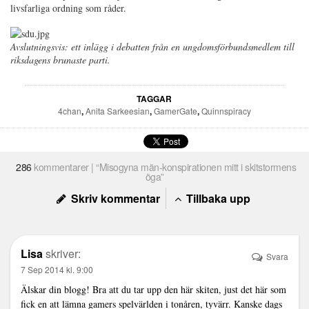
livsfarliga ordning som råder.
Avslutningsvis: ett inlägg i debatten från en ungdomsförbundsmedlem till
riksdagens brunaste parti.
TAGGAR
4chan
,
Anita Sarkeesian
,
GamerGate
,
Quinnspiracy
286
kommentarer | “Misogyna män-konspirationen mitt i skitstormens
öga”
Skriv kommentar
Tillbaka upp
Lisa
skriver:
Svara
7 Sep 2014 kl. 9:00
Älskar din blogg! Bra att du tar upp den här skiten, just det här som
fick en att lämna gamers spelvärlden i tonåren, tyvärr. Kanske dags