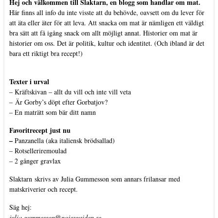
Hej och välkommen till Slaktarn, en blogg som handlar om mat.
Här finns all info du inte visste att du behövde, oavsett om du lever för
att äta eller äter för att leva. Att snacka om mat är nämligen ett väldigt
bra sätt att få igång snack om allt möjligt annat. Historier om mat är
historier om oss. Det är politik, kultur och identitet. (Och ibland är det
bara ett riktigt bra recept!)
Texter i urval
–
Kräftskivan – allt du vill och inte vill veta
–
Är Gorby’s döpt efter Gorbatjov?
–
En maträtt som bär ditt namn
Favoritrecept just nu
–
Panzanella (aka italiensk brödsallad)
–
Rotselleriremoulad
–
2 gånger gravlax
Slaktarn
skrivs av Julia Gummesson som annars frilansar med
matskriverier och recept.
Säg hej:
julia.gummesson@nojesguiden.se