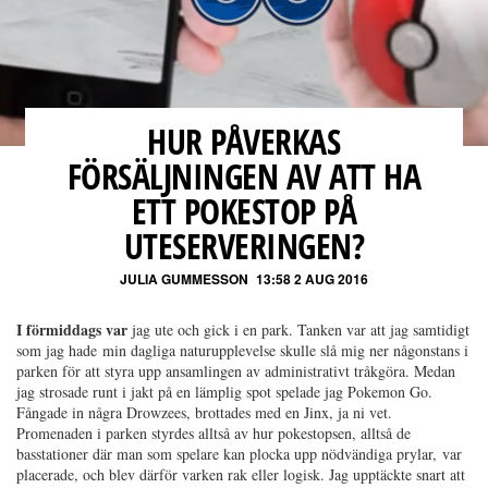
HUR PÅVERKAS
FÖRSÄLJNINGEN AV ATT HA
ETT POKESTOP PÅ
UTESERVERINGEN?
JULIA GUMMESSON
13:58 2 AUG 2016
I förmiddags var
jag ute och gick i en park. Tanken var att jag samtidigt
som jag hade min dagliga naturupplevelse skulle slå mig ner någonstans i
parken för att styra upp ansamlingen av administrativt tråkgöra. Medan
jag strosade runt i jakt på en lämplig spot spelade jag Pokemon Go.
Fångade in några Drowzees, brottades med en Jinx, ja ni vet.
Promenaden i parken styrdes alltså av hur pokestopsen, alltså de
basstationer där man som spelare kan plocka upp nödvändiga prylar, var
placerade, och blev därför varken rak eller logisk. Jag upptäckte snart att