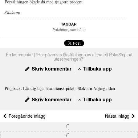
Försäljningen ökade då med tjugotre procent.
/Slaktarn
TAGGAR
Pokémon
,
samhälle
En kommentar | “Hur påverkas försäljningen av att ha ett PokeStop på
uteserveringen?”
Skriv kommentar
Tillbaka upp
Pingback:
Lär dig laga hawaiiansk poké | Slaktarn Nöjesguiden
Skriv kommentar
Tillbaka upp
Föregående inlägg
Nästa inlägg