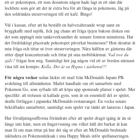
ett av pokestopen, ett som dessutom någon hade lagt ut ett sånt där
lockbete som gör att det är extra bra för att fånga in pokemons, låg på
den soldränkta uteserveringen till ett kafé. Bingo!
Väl i kassan, efter att ha beställt en halvexalterande wrap samt en
bryggkaffe med mjölk, fick jag chans att fråga tjejen bakom disken om
det som upptagit min tankeverksamhet de senaste femton minuterna. Har
det fördelaktigt placerade pokestopet påverkat businessen? Hon skrattar åt
min fråga och tittar ut över uteserveringen. Nära hälften av gästerna där
sitter djupt koncentrerade och tittar på sina mobilskärmar.
Vad tror du
själv?
frågar hon mig. Samtidigt hör jag någon vid ett av borden närmast
väsa till sin kompis:
Kolla. Det är en Hypno i närheten!!!
För några veckor
sedan läckte ett mail från McDonalds Japans PR-
avdelning till allmänheten. Mailet handlade om ett samarbete med
Pokemon Go, som syftade till att köpa upp sponsrade platser i spelet. Mer
specifikt: att tretusen så kallade gym, som är en essentiell del av spelet,
skulle förläggas i japanska McDonalds-restauranger. En vecka senare
bekräftades samarbetet, samtidigt som spelet var tänkt att lanseras i Japan.
Hur försäljningssiffrorna förändrats efter att spelet dragit igång är än så
länge inte känt, men en fingervisning om vilket håll det barkar åt kan
man få om man tittar på hur det såg ut efter att McDonalds beslutade
inkludera en Pokemonleksak i sina Happy Meals inför spellanseringen.