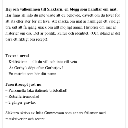
Hej och välkommen till Slaktarn, en blogg som handlar om mat.
Här finns all info du inte visste att du behövde, oavsett om du lever för
att äta eller äter för att leva. Att snacka om mat är nämligen ett väldigt
bra sätt att få igång snack om allt möjligt annat. Historier om mat är
historier om oss. Det är politik, kultur och identitet. (Och ibland är det
bara ett riktigt bra recept!)
Texter i urval
–
Kräftskivan – allt du vill och inte vill veta
–
Är Gorby’s döpt efter Gorbatjov?
–
En maträtt som bär ditt namn
Favoritrecept just nu
–
Panzanella (aka italiensk brödsallad)
–
Rotselleriremoulad
–
2 gånger gravlax
Slaktarn
skrivs av Julia Gummesson som annars frilansar med
matskriverier och recept.