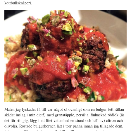
köttbullsknåperi.
Maten jag lyckades få till var något så ovanligt som en bulgur (ett sällan
skådat inslag i min diet!) med granatäpple, persilja, finhackad rödlök (är
det för stingig, lägg i ett litet vattenbad en stund och häll av) citron och
olivolja. Rostade bulgurkornen lätt i torr panna innan jag tillagade dem,