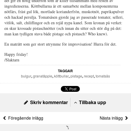
det ger en nötig underton som är killer tillsammans med resten av
ingredienserna. Köttbullarna är ett samarbete mellan komponenterna
nötfärs, fräst gul lök, mortlade korianderfrön, muskotnöt, paprikapulver
och hackad persilja. Tomatsåsen gjorde jag av passerade tomater, selleri,
vitlök, salt, chiliflingor och en rejäl nypa kanel. Som kronan på verket:
en skur krossade pistaschnötter (och innan du sitter och stör dig på det:
man kan tydligen stava både pistage och pistasch? Who knew).
En maträtt som ger stort utrymme för improvisation! Hurra för det.
Happy friday!
/Slaktarn
TAGGAR
bulgur
,
granatäpple
,
köttbullar
,
pistage
,
recept
,
tomatsås
Skriv kommentar
Tillbaka upp
Föregående inlägg
Nästa inlägg