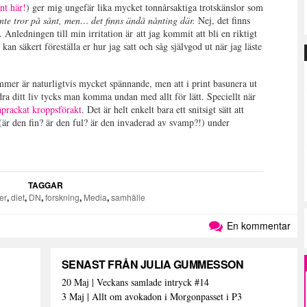
nt här!
) ger mig ungefär lika mycket tonnårsaktiga trotskänslor som
inte tror på sånt, men… det finns ändå nånting där.
Nej, det finns
. Anledningen till min irritation är att jag kommit att bli en riktigt
 kan säkert föreställa er hur jag satt och såg självgod ut när jag läste
mer är naturligtvis mycket spännande, men att i print basunera ut
dra ditt liv tycks man komma undan med allt för lätt. Speciellt när
åprackat kroppsförakt
. Det är helt enkelt bara ett snitsigt sätt att
(är den fin? är den ful? är den invaderad av svamp?!) under
TAGGAR
er
,
diet
,
DN
,
forskning
,
Media
,
samhälle
En kommentar
SENAST FRÅN JULIA GUMMESSON
20 Maj | Veckans samlade intryck #14
3 Maj | Allt om avokadon i Morgonpasset i P3