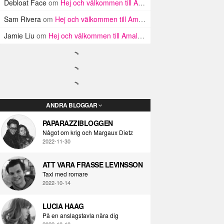
Debloat Face
om
Hej och välkommen till Amalfikusten
Sam Rivera
om
Hej och välkommen till Amalfikusten
Jamie Liu
om
Hej och välkommen till Amalfikusten
ANDRA BLOGGAR
PAPARAZZIBLOGGEN
Något om krig och Margaux Dietz
2022-11-30
ATT VARA FRASSE LEVINSSON
Taxi med romare
2022-10-14
LUCIA HAAG
På en anslagstavla nära dig
2022-10-10