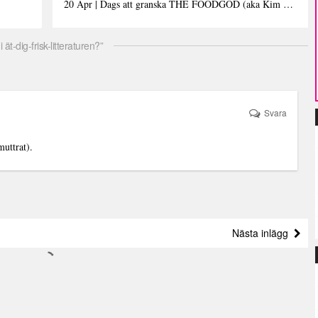
20 Apr | Dags att granska THE FOODGOD (aka Kim Kardashians matinstagrammande bästis)
t-dig-frisk-litteraturen?”
Svara
muttrat).
Nästa inlägg