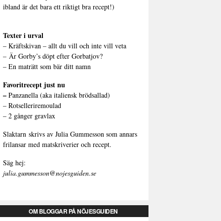
ibland är det bara ett riktigt bra recept!)
Texter i urval
–
Kräftskivan – allt du vill och inte vill veta
–
Är Gorby’s döpt efter Gorbatjov?
–
En maträtt som bär ditt namn
Favoritrecept just nu
–
Panzanella (aka italiensk brödsallad)
–
Rotselleriremoulad
–
2 gånger gravlax
Slaktarn
skrivs av Julia Gummesson som annars
frilansar med matskriverier och recept.
Säg hej:
julia.gummesson@nojesguiden.se
OM BLOGGAR PÅ NÖJESGUIDEN