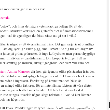
an motionerar går man ner i vikt.
icerade
.
etox”, och finns det några vetenskapliga belägg för att det
foods”? Minskar verkligen en glutenfri diet inflammationsnivåerna i
n: vad är egentligen det bästa sättet att gå ner i vikt?
älsa är något av ett översvämmat träsk. Det ges varje år ut ofantliga
äta dig lycklig? Eller pigg, smal, smart? Ät dig till ett längre liv,
ra juice på gröna grönsaker, ät inga kolhydrater men gärna ohyggliga
mmar tillväxten av candidasvamp. Din kropp är tydligen full av
u är smutsig på insidan, riktigt igengrodd, och vem vill vara det?
ortern Amina Manzoor
där hon går igenom olika påståenden från den
ur de faktiska vetenskapliga beläggen ser ut. ”Det mesta i böckerna är
 veta redan i ingressen. Forskning på ämnet mat och hälsa är
n mängd olika faktorer, för att inte nämna faktorn att våra dieter
rändringar och allehanda trender. Att fältet är så svårforskat
er inte tvingas utveckla någon slags relation till vad vi äter lämnar
och har högst röst.
d att koka. Predikningar av typen
visste du att chiafrön innehåller sju