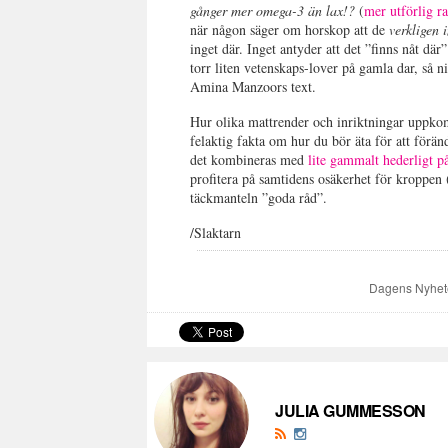
gånger mer omega-3 än lax!?
(
mer utförlig ra
när någon säger om horskop att de
verkligen 
inget där. Inget antyder att det ”finns nåt där”
torr liten vetenskaps-lover på gamla dar, så ni
Amina Manzoors text.
Hur olika mattrender och inriktningar uppkom
felaktig fakta om hur du bör äta för att förän
det kombineras med
lite gammalt hederligt p
profitera på samtidens osäkerhet för kroppen 
täckmanteln ”goda råd”.
/Slaktarn
Dagens Nyhet
JULIA GUMMESSON