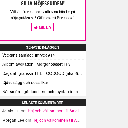
GILLA NÖJESGUIDEN!
Vill du få veta precis allt som händer på
nöjesguiden.se? Gilla oss på Facebook!
GILLA
SENASTE INLÄGGEN
Veckans samlade intryck #14
Allt om avokadon i Morgonpasset i P3
Dags att granska THE FOODGOD (aka Kim Kardashians matinstagrammande bästis)
Djävulsägg och dess likar
När smöret gör lunchen (och myntandet av termen ”Smörindex”)
SENASTE KOMMENTARER
Jamie Liu
om
Hej och välkommen till Amalfikusten
Morgan Lee
om
Hej och välkommen till Amalfikusten