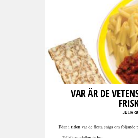
VAR ÄR DE VETENS
FRIS
JULIA 
Förr i tiden
var de flesta eniga om följande 
– Tallriksmodellen är bra