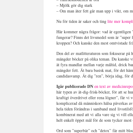
– Mjölk gör dig stark
– Om man äter fett går man upp i vikt, om m
Nu för tiden är saker och ting
lite mer kompl
Här kommer några frågor: vad är egentligen ”d
fungerar? Finns det livsmedel som är ”super 
kroppen? Och kanske den mest omtvistade fråga
Den del av matlitteraturen som fokuserar på h
mängder böcker på olika teman. Du kanske vill 
ät fyra mandlar mellan varje måltid, drick ba
mängder fett. Ät bara basisk mat, för det hä
candidasvamp. Ät dig ”ren”, börja idag, för d
Igår publicerade DN
en text av medicinrep
här typen av ät-dig-frisk-böcker, för att se h
kraftigt överdrivet eller rena lögner”, får vi
komplicerad då människors hälsa påverkas av e
hela tiden förändras i samband med livsstilsfö
kombinerat med att vi alla vare sig vi vill ell
helt enkelt öppet mål för de som tycker mest 
Ord som ”superbär” och ”detox” får mitt blo