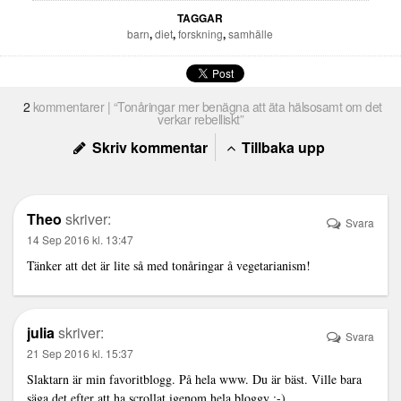
TAGGAR
barn
,
diet
,
forskning
,
samhälle
2
kommentarer | “Tonåringar mer benägna att äta hälsosamt om det
verkar rebelliskt”
Skriv kommentar
Tillbaka upp
Theo
skriver:
Svara
14 Sep 2016 kl. 13:47
Tänker att det är lite så med tonåringar å vegetarianism!
julia
skriver:
Svara
21 Sep 2016 kl. 15:37
Slaktarn är min favoritblogg. På hela www. Du är bäst. Ville bara
säga det efter att ha scrollat igenom hela bloggy :-)