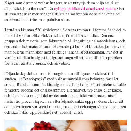
Något som däremot verkar fungera är att utnyttja deras vilja att så att
säga ”stick it to the man”. En
nyligen publicerad amerikansk studie
visar
att tonåringar är mer benägna att äta hälsosamt om de är medvetna om
snabbmatsindustrins manipulativa sidor.
I studien lät
man 536 skolelever i åldrarna tretton till femton år ta del av
material som ur olika vinklar talade för en hälsosam diet. Den ena
gruppen fick material som fokuserade på långsiktiga hälsofördelarna, och
den andra fick material som fokuserade på hur snabbmatskedjor medvetet
manipulerar människor med felaktiga innehållsförtäckningar, hur det är
vanligt att rikta in sig på fattiga och unga vilket leder till hälsoproblem
för redan utsatta grupper, och så vidare.
Följande dag delade man, för ungdomarna till synes orelaterat till
studien, ut ”snack-packs” med valbart innehåll som belöning för hårt
arbete. Bland de som fått lära sig om de långsiktiga hälsofördelarna valde
femtiotre procent det ohälsosammare alternativet, typ chips eller kakor,
och bland de som tagit del av det andra materialet var procentsatsen
nästan tio procent lägre. I en efterföljande enkät uppgav dessa elever att
de motivationen var social rättvisa, autonomi och något så enkelt som ren
och skär ilska. Upproriskhet i ett nötskal, alltså.