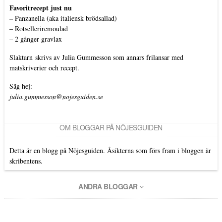
Favoritrecept just nu
–
Panzanella (aka italiensk brödsallad)
–
Rotselleriremoulad
–
2 gånger gravlax
Slaktarn
skrivs av Julia Gummesson som annars frilansar med
matskriverier och recept.
Säg hej:
julia.gummesson@nojesguiden.se
OM BLOGGAR PÅ NÖJESGUIDEN
Detta är en blogg på Nöjesguiden. Åsikterna som förs fram i bloggen är
skribentens.
ANDRA BLOGGAR