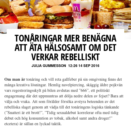
TONÅRINGAR MER BENÄGNA
ATT ÄTA HÄLSOSAMT OM DET
VERKAR REBELLISKT
JULIA GUMMESSON
12:26 14 SEP 2016
Om man är
tonåring och vill reta gallfeber på sin omgivning finns det
många kreativa lösningar. Hemlig navelpiercing, skäggig äldre pojkvän
vars regestreringsskylt på bilen avslutas med ”666”, ett politiskt
engagemang där det uppmuntras att dölja nedre delen av fejset? Bara att
välja och vraka. Att som förälder försöka avstyra beteenden av det
rebelliska slaget genom att vädja till det tonåringens logiska tänkande
(”Snatteri är ett brott!”, ”Tidig sexualdebut korrelerar ofta med tidig
debut och hög konsumtion av tobak, alkohol samt andra droger!”
etcetera) är sällan en lyckad taktik.