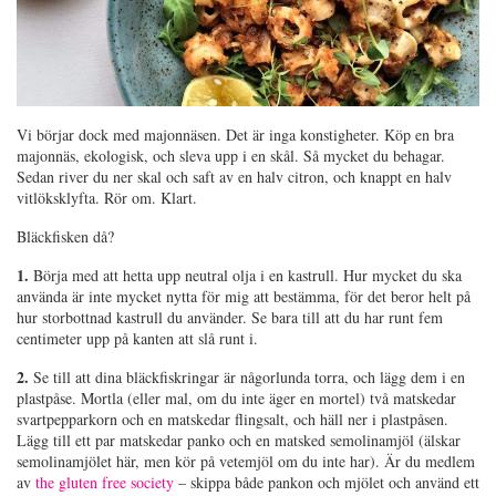
Vi börjar dock med majonnäsen. Det är inga konstigheter. Köp en bra
majonnäs, ekologisk, och sleva upp i en skål. Så mycket du behagar.
Sedan river du ner skal och saft av en halv citron, och knappt en halv
vitlöksklyfta. Rör om. Klart.
Bläckfisken då?
1.
Börja med att hetta upp neutral olja i en kastrull. Hur mycket du ska
använda är inte mycket nytta för mig att bestämma, för det beror helt på
hur storbottnad kastrull du använder. Se bara till att du har runt fem
centimeter upp på kanten att slå runt i.
2.
Se till att dina bläckfiskringar är någorlunda torra, och lägg dem i en
plastpåse. Mortla (eller mal, om du inte äger en mortel) två matskedar
svartpepparkorn och en matskedar flingsalt, och häll ner i plastpåsen.
Lägg till ett par matskedar panko och en matsked semolinamjöl (älskar
semolinamjölet här, men kör på vetemjöl om du inte har). Är du medlem
av
the gluten free society
– skippa både pankon och mjölet och använd ett