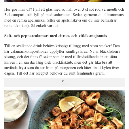
Hur gör man då? Fyll ett glas med is, häll över 3 cl söt röd vermouth och
3 cl campari, och fyll på med sodavatten. Sedan garnerar du alltsammans
med en remsa apelsinskal (eller en apelsinskiva om du inte bemästrar
rems-tekniken). Så enkelt var det.
Salt- och pepparcalamari med citron- och vitlöksmajonnäs
Till en svalkande drink behövs krispigt tilltugg med stora smaker! Den
här calamarikompositionen uppfyller samtliga krav. Nu är bläckfisken i
säsong, och det finns få saker som är med tillfredställande än att sätta
kniven i en sån där lång blek bläckfisktub, men det går lika bra att
använda fryst som du tar fram på morgonen och låter tina i kylen över
dagen. Till det här receptet behöver du runt femhundra gram.