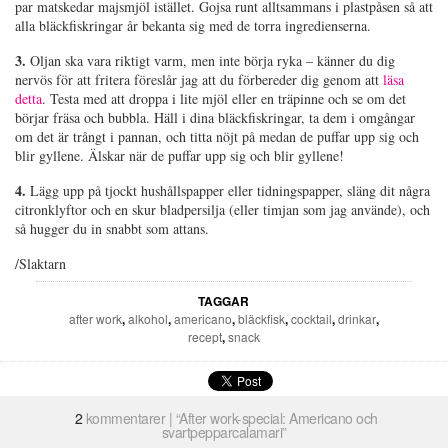
par matskedar majsmjöl istället. Gojsa runt alltsammans i plastpåsen så att
alla bläckfiskringar år bekanta sig med de torra ingredienserna.
3.
Oljan ska vara riktigt varm, men inte börja ryka – känner du dig
nervös för att fritera föreslår jag att du förbereder dig genom att
läsa
detta
. Testa med att droppa i lite mjöl eller en träpinne och se om det
börjar fräsa och bubbla. Häll i dina bläckfiskringar, ta dem i omgångar
om det är trångt i pannan, och titta nöjt på medan de puffar upp sig och
blir gyllene. Älskar när de puffar upp sig och blir gyllene!
4.
Lägg upp på tjockt hushållspapper eller tidningspapper, släng dit några
citronklyftor och en skur bladpersilja (eller timjan som jag använde), och
så hugger du in snabbt som attans.
/Slaktarn
TAGGAR
after work
,
alkohol
,
americano
,
bläckfisk
,
cocktail
,
drinkar
,
recept
,
snack
2
kommentarer | “After work-special: Americano och
svartpepparcalamari”