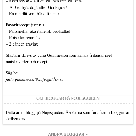
–
Kräftskivan – allt du vill och inte vill veta
–
Är Gorby’s döpt efter Gorbatjov?
–
En maträtt som bär ditt namn
Favoritrecept just nu
–
Panzanella (aka italiensk brödsallad)
–
Rotselleriremoulad
–
2 gånger gravlax
Slaktarn
skrivs av Julia Gummesson som annars frilansar med
matskriverier och recept.
Säg hej:
julia.gummesson@nojesguiden.se
OM BLOGGAR PÅ NÖJESGUIDEN
Detta är en blogg på Nöjesguiden. Åsikterna som förs fram i bloggen är
skribentens.
ANDRA BLOGGAR