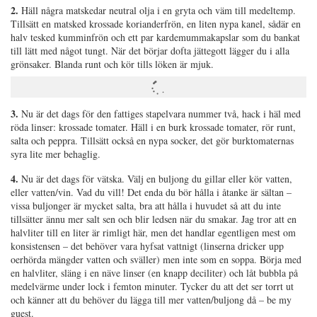
2.
Häll några matskedar neutral olja i en gryta och väm till medeltemp.
Tillsätt en matsked krossade korianderfrön, en liten nypa kanel, sådär en
halv tesked kumminfrön och ett par kardemummakapslar som du bankat
till lätt med något tungt. När det börjar dofta jättegott lägger du i alla
grönsaker. Blanda runt och kör tills löken är mjuk.
3.
Nu är det dags för den fattiges stapelvara nummer två, hack i häl med
röda linser: krossade tomater. Häll i en burk krossade tomater, rör runt,
salta och peppra. Tillsätt också en nypa socker, det gör burktomaternas
syra lite mer behaglig.
4.
Nu är det dags för vätska. Välj en buljong du gillar eller kör vatten,
eller vatten/vin. Vad du vill! Det enda du bör hålla i åtanke är sältan –
vissa buljonger är mycket salta, bra att hålla i huvudet så att du inte
tillsätter ännu mer salt sen och blir ledsen när du smakar. Jag tror att en
halvliter till en liter är rimligt här, men det handlar egentligen mest om
konsistensen – det behöver vara hyfsat vattnigt (linserna dricker upp
oerhörda mängder vatten och sväller) men inte som en soppa. Börja med
en halvliter, släng i en näve linser (en knapp deciliter) och låt bubbla på
medelvärme under lock i femton minuter. Tycker du att det ser torrt ut
och känner att du behöver du lägga till mer vatten/buljong då – be my
guest.