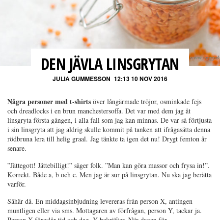
DEN JÄVLA LINSGRYTAN
JULIA GUMMESSON
12:13 10 NOV 2016
Några personer med t-shirts
över långärmade tröjor, osminkade fejs
och dreadlocks i en brun manchestersoffa. Det var med dem jag åt
linsgryta första gången, i alla fall som jag kan minnas. De var så förtjusta
i sin linsgryta att jag aldrig skulle kommit på tanken att ifrågasätta denna
rödbruna lera till helig graal. Jag tänkte ta igen det nu! Drygt femton år
senare.
”Jättegott! Jättebilligt!” säger folk. ”Man kan göra massor och frysa in!”.
Korrekt. Både a, b och c. Men jag är sur på linsgrytan. Nu ska jag berätta
varför.
Såhär då. En middagsinbjudning levereras från person X, antingen
muntligen eller via sms. Mottagaren av förfrågan, person Y, tackar ja.
Person X föreslår tid och dag, Y bekräftar. När dagen för