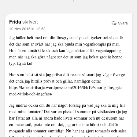
Frida
skriver:
Svara
10 Nov 2016 kl. 12:53
Jag håller helt med om din linsgryteanalys och tycker också det är
det där som är svårt när jag ska bjuda min vegankompis på mat.
Hon är en utmärkt kock och kan laga nästan allt i vegantappning
men när jag ska göra något ser det ut som jag kokat gröt åt henne
typ. Ej så kul.
Hur som helst så ska jag pröva ditt recept så snart jag vågar överge
det enda jag hittills prövat och gillat, nämligen detta:
https://koketsiribarje.wordpress.com/2016/04/19/smorig-linsgryta-
med-vitlok-och-ingefara/
Jag undrar också om du har något förslag på vad jag ska ta mig till
med mina tomater? Det var en pisskall sommar på västkusten (ja jag
har fattat att alla ni andra hade livets sommar och nu dessutom har
en meter snö, prata inte om det, jag orkar inte höra) och därför
mognade alla tomater samtidigt. Nu har jag gjort tomatsås och salsa