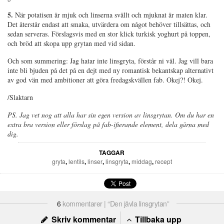
5.
När potatisen är mjuk och linserna svällt och mjuknat är maten klar.
Det återstår endast att smaka, utvärdera om något behöver tillsättas, och
sedan serveras. Förslagsvis med en stor klick turkisk yoghurt på toppen,
och bröd att skopa upp grytan med vid sidan.
Och som summering: Jag hatar inte linsgryta, förstår ni väl. Jag vill bara
inte bli bjuden på det på en dejt med ny romantisk bekantskap alternativt
av god vän med ambitioner att göra fredagskvällen fab. Okej?! Okej.
/Slaktarn
PS. Jag vet nog att alla har sin egen version av linsgrytan. Om du har en
extra bra version eller förslag på fab-ifierande element, dela gärna med
dig.
TAGGAR
gryta
,
lentils
,
linser
,
linsgryta
,
middag
,
recept
6
kommentarer | “Den jävla linsgrytan”
Skriv kommentar
Tillbaka upp