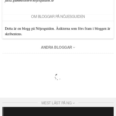
julia.gummesson@nojesguiden.se
OM BLOGGAR PÅ NÖJESGUIDEN
Detta är en blogg på Nöjesguiden. Åsikterna som förs fram i bloggen är
skribentens.
ANDRA BLOGGAR
MEST LÄST PÅ NG