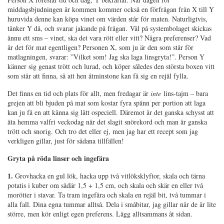
middagsbjudningen är kommen kommer också en förfrågan från X till Y
huruvida denne kan köpa vinet om värden står för maten. Naturligtvis,
tänker Y då, och svarar jakande på frågan. Väl på systembolaget skickas
ännu ett sms – vinet, ska det vara rött eller vitt? Några preferenser? Vad
är det för mat egentligen? Personen X, som ju är den som står för
matlagningen, svarar: ”Vilket som! Jag ska laga linsgryta!”. Person Y
känner sig genast trött och lurad, och köper således den största boxen vitt
som står att finna, så att hen åtminstone kan få sig en rejäl fylla.
Det finns en tid och plats för allt, men fredagar är
inte
lins-tajm – bara
grejen att bli bjuden på mat som kostar fyra spänn per portion att laga
kan ju få en att känna sig lätt ospeciell. Däremot är det ganska schysst att
äta hemma valfri veckodag när det slagit snörekord och man är ganska
trött och snorig. Och tro det eller ej, men jag har ett recept som jag
verkligen gillar, just för sådana tillfällen!
Gryta på röda linser och ingefära
1.
Grovhacka en gul lök, hacka upp två vitlöksklyftor, skala och tärna
potatis i kuber om sådär 1,5 + 1,5 cm, och skala och skär en eller två
morötter i stavar. Ta tram ingefära och skala en rejäl bit, två tummar i
alla fall. Dina egna tummar alltså. Dela i småbitar, jag gillar när de är lite
större, men kör enligt egen preferens. Lägg alltsammans åt sidan.