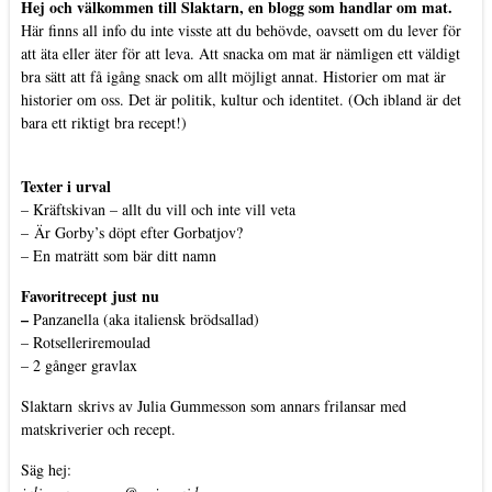
Hej och välkommen till Slaktarn, en blogg som handlar om mat.
Här finns all info du inte visste att du behövde, oavsett om du lever för
att äta eller äter för att leva. Att snacka om mat är nämligen ett väldigt
bra sätt att få igång snack om allt möjligt annat. Historier om mat är
historier om oss. Det är politik, kultur och identitet. (Och ibland är det
bara ett riktigt bra recept!)
Texter i urval
–
Kräftskivan – allt du vill och inte vill veta
–
Är Gorby’s döpt efter Gorbatjov?
–
En maträtt som bär ditt namn
Favoritrecept just nu
–
Panzanella (aka italiensk brödsallad)
–
Rotselleriremoulad
–
2 gånger gravlax
Slaktarn
skrivs av Julia Gummesson som annars frilansar med
matskriverier och recept.
Säg hej: