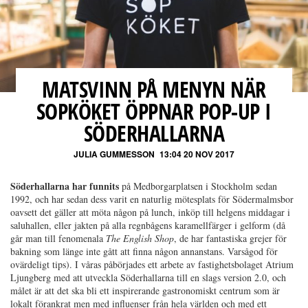
MATSVINN PÅ MENYN NÄR
SOPKÖKET ÖPPNAR POP-UP I
SÖDERHALLARNA
JULIA GUMMESSON
13:04 20 NOV 2017
Söderhallarna har funnits
på Medborgarplatsen i Stockholm sedan
1992, och har sedan dess varit en naturlig mötesplats för Södermalmsbor
oavsett det gäller att möta någon på lunch, inköp till helgens middagar i
saluhallen, eller jakten på alla regnbågens karamellfärger i gelform (då
går man till fenomenala
The English Shop
, de har fantastiska grejer för
bakning som länge inte gått att finna någon annanstans. Varsågod för
ovärdeligt tips). I våras påbörjades ett arbete av fastighetsbolaget Atrium
Ljungberg med att utveckla Söderhallarna till en slags version 2.0, och
målet är att det ska bli ett inspirerande gastronomiskt centrum som är
lokalt förankrat men med influenser från hela världen och med ett