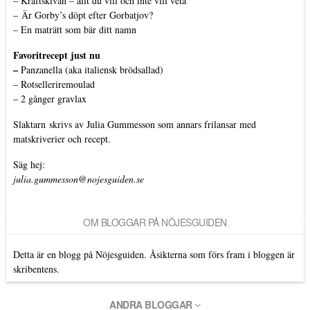
–
Kräftskivan – allt du vill och inte vill veta
–
Är Gorby’s döpt efter Gorbatjov?
–
En maträtt som bär ditt namn
Favoritrecept just nu
–
Panzanella (aka italiensk brödsallad)
–
Rotselleriremoulad
–
2 gånger gravlax
Slaktarn
skrivs av Julia Gummesson som annars frilansar med
matskriverier och recept.
Säg hej:
julia.gummesson@nojesguiden.se
OM BLOGGAR PÅ NÖJESGUIDEN
Detta är en blogg på Nöjesguiden. Åsikterna som förs fram i bloggen är
skribentens.
ANDRA BLOGGAR