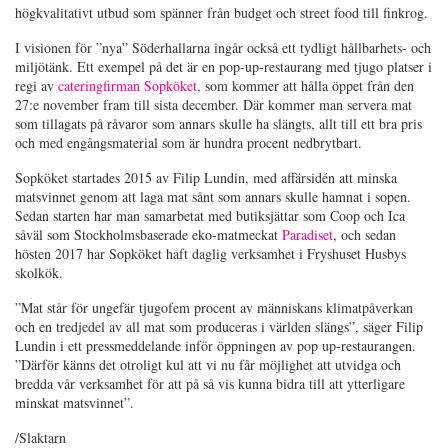
högkvalitativt utbud som spänner från budget och street food till finkrog.
I visionen för ”nya” Söderhallarna ingår också ett tydligt hållbarhets- och
miljötänk. Ett exempel på det är en pop-up-restaurang med tjugo platser i
regi av
cateringfirman Sopköket
, som kommer att hålla öppet från den
27:e november fram till sista december. Där kommer man servera mat
som tillagats på råvaror som annars skulle ha slängts, allt till ett bra pris
och med engångsmaterial som är hundra procent nedbrytbart.
Sopköket startades 2015 av Filip Lundin, med affärsidén att minska
matsvinnet genom att laga mat sånt som annars skulle hamnat i sopen.
Sedan starten har man samarbetat med butiksjättar som Coop och Ica
såväl som Stockholmsbaserade eko-matmeckat
Paradiset
, och sedan
hösten 2017 har Sopköket haft daglig verksamhet i Fryshuset Husbys
skolkök.
”Mat står för ungefär tjugofem procent av människans klimatpåverkan
och en tredjedel av all mat som produceras i världen slängs”, säger Filip
Lundin i ett pressmeddelande inför öppningen av pop up-restaurangen.
”Därför känns det otroligt kul att vi nu får möjlighet att utvidga och
bredda vår verksamhet för att på så vis kunna bidra till att ytterligare
minskat matsvinnet”.
/Slaktarn