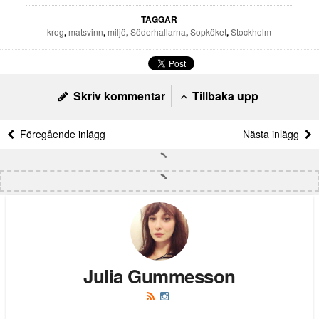
TAGGAR
krog
,
matsvinn
,
miljö
,
Söderhallarna
,
Sopköket
,
Stockholm
Skriv kommentar
Tillbaka upp
Föregående inlägg
Nästa inlägg
Julia Gummesson