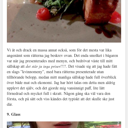
Vi åt och drack en massa annat också, som för det mesta var lika
angenämt som rätterna jag beskrev ovan. Det enda smolket i bägaren
var när jag presenterades med menyn, och bedrövat väste till mitt
sällskap att
det står ju inga priser!!!!
. Det visade sig att jag hade fått
en slags ”kvinnomeny”, med bara rätterna presenterade utan
tillhörande belopp, medan mitt manliga sällskap hade full överblick
över både mat och ekonomi. Jag har hört talas om detta men aldrig
upplevt det själv, och det gjorde mig vansinnigt paff, lite lätt
förnedrad och mycket full i skratt. Någon gång ska väl vara den
första, och på sätt och viss kändes det typiskt att det skulle ske just
där.
9. Glass