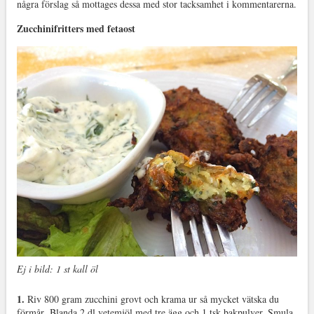
några förslag så mottages dessa med stor tacksamhet i kommentarerna.
Zucchinifritters med fetaost
Ej i bild: 1 st kall öl
1.
Riv 800 gram zucchini grovt och krama ur så mycket vätska du
förmår. Blanda 2 dl vetemjöl med tre ägg och 1 tsk bakpulver. Smula