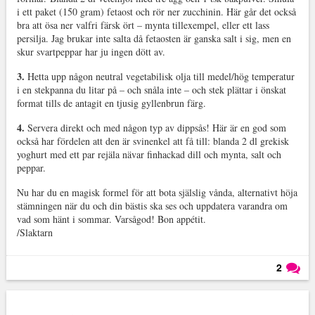
i ett paket (150 gram) fetaost och rör ner zucchinin. Här går det också
bra att ösa ner valfri färsk ört – mynta tillexempel, eller ett lass
persilja. Jag brukar inte salta då fetaosten är ganska salt i sig, men en
skur svartpeppar har ju ingen dött av.
3.
Hetta upp någon neutral vegetabilisk olja till medel/hög temperatur
i en stekpanna du litar på – och snåla inte – och stek plättar i önskat
format tills de antagit en tjusig gyllenbrun färg.
4.
Servera direkt och med någon typ av dippsås! Här är en god som
också har fördelen att den är svinenkel att få till: blanda 2 dl grekisk
yoghurt med ett par rejäla nävar finhackad dill och mynta, salt och
peppar.
Nu har du en magisk formel för att bota själslig vånda, alternativt höja
stämningen när du och din bästis ska ses och uppdatera varandra om
vad som hänt i sommar. Varsågod! Bon appétit.
/Slaktarn
2
Läs kommentarer (
2
)