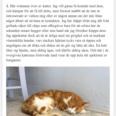
1.
Här svämmar över av katter. Jag vill gärna få kontakt med dem,
och kämpar för att få till detta, men förstod snabbt att de inte är
intresserade av varken mig eller av någon annan om det inte finns
något ätbart att utvinna ur kontakten. Jag har släppt ifrån mig allt från
grillade räkor till chips som offergåvor bara för att erfara hur de
sekunden senare hugger efter min hand när jag försöker klappa dem.
Jag uppskattar dock att de är ärliga med sin girighet och så markant
väsenskilda hundar, vars stackars hjärtan tycks vara så öppna och
angelägna om att älska och älskas att de gör sig lätta att såra. En katt
låter sig bjudas, men aldrig ägas, och därför aldrig såras. Och här i de
övergivna katternas förlovade land visar de upp hela sitt spektrum av
listigheter.