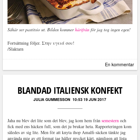
Såhär ser pastitsio ut. Bilden kommer
härifrån
för jag tog ingen egen!
Fortsättning följer. Στην υγειά σου!
/Slaktarn
En kommentar
BLANDAD ITALIENSK KONFEKT
JULIA GUMMESSON
10:53 19 JUN 2017
Jaha nu blev det lite som det blev, jag kom hem från
semestern
och
fick med ens häcken full, som det ju brukar heta. Rapporteringen kom
således av sig lite. Men för att knyta ihop Amalfi-säcken tänkte jag
använda mig av ett format jag håller mycket kärt, nämligen att lista