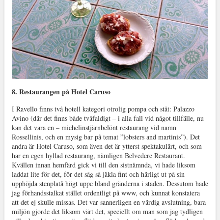
8. Restaurangen på Hotel Caruso
I Ravello finns två hotell kategori otrolig pompa och ståt: Palazzo
Avino (där det finns både tvåfaldigt – i alla fall vid något tillfälle, nu
kan det vara en – michelinstjärnbelönt restaurang vid namn
Rossellinis, och en mysig bar på temat ”lobsters and martinis”). Det
andra är Hotel Caruso, som även det är ytterst spektakulärt, och som
har en egen hyllad restaurang, nämligen Belvedere Restaurant.
Kvällen innan hemfärd gick vi till den sistnämnda, vi hade liksom
laddat lite för det, för det såg så jäkla fint och härligt ut på sin
upphöjda stenplatå högt uppe bland gränderna i staden. Dessutom hade
jag förhandsstalkat stället ordentligt på www, och kunnat konstatera
att det ej skulle missas. Det var sannerligen en värdig avslutning, bara
miljön gjorde det liksom värt det, speciellt om man som jag tydligen