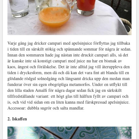
Varje gång jag dricker campari med apelsinjuice förflyttas jag tillbaka
i tiden till en särskilt stökig och spännande sommar för några år sedan.
Innan den sommaren hade jag nästan inte druckit campari alls, så det
är kanske inte så konstigt campari med juice nu har en bismak av
kaos, ångest och förälskelse. Det är inte alltid jag vill återuppleva den
tiden i dryckesform, men då och då kan det vara fint att blanda till en
glödande rödgul solnedgång och långsamt dricka upp den medan man
funderar över sin egen obegripliga metamorfos. Under en utflykt till
den lilla staden Amalfi för några dagar sedan fick jag en särkskilt
tillfredställande variant: ett högt glas till hälften fyllt av campari och
is, och vid vid sidan om en liten kanna med färskpressad apelsinjuice.
Accessoar: dubbla sugrör och salta mandlar.
2. Iskaffen