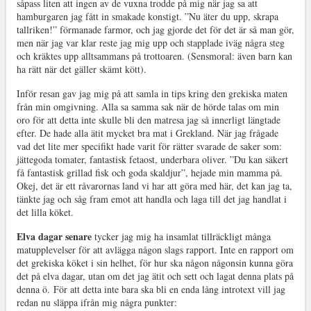
såpass liten att ingen av de vuxna trodde på mig när jag sa att
hamburgaren jag fått in smakade konstigt. ”Nu äter du upp, skrapa
tallriken!” förmanade farmor, och jag gjorde det för det är så man gör,
men när jag var klar reste jag mig upp och stapplade iväg några steg
och kräktes upp alltsammans på trottoaren. (Sensmoral: även barn kan
ha rätt när det gäller skämt kött).
Inför resan gav jag mig på att samla in tips kring den grekiska maten
från min omgivning. Alla sa samma sak när de hörde talas om min
oro för att detta inte skulle bli den matresa jag så innerligt längtade
efter. De hade alla ätit mycket bra mat i Grekland. När jag frågade
vad det lite mer specifikt hade varit för rätter svarade de saker som:
jättegoda tomater, fantastisk fetaost, underbara oliver. ”Du kan säkert
få fantastisk grillad fisk och goda skaldjur”, hejade min mamma på.
Okej, det är ett råvarornas land vi har att göra med här, det kan jag ta,
tänkte jag och såg fram emot att handla och laga till det jag handlat i
det lilla köket.
Elva dagar senare
tycker jag mig ha insamlat tillräckligt många
matupplevelser för att avlägga någon slags rapport. Inte en rapport om
det grekiska köket i sin helhet, för hur ska någon någonsin kunna göra
det på elva dagar, utan om det jag ätit och sett och lagat denna plats på
denna ö. För att detta inte bara ska bli en enda lång introtext vill jag
redan nu släppa ifrån mig några punkter: