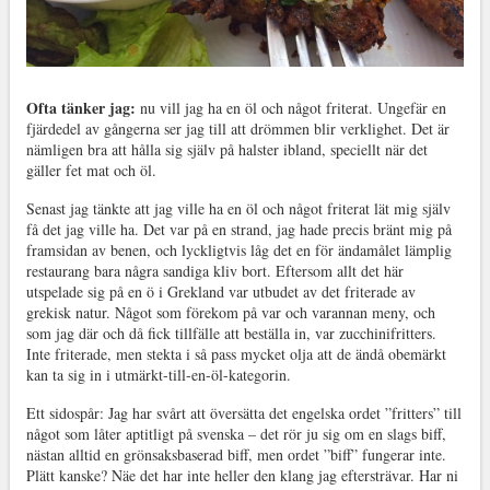
Ofta tänker jag:
nu vill jag ha en öl och något friterat. Ungefär en
fjärdedel av gångerna ser jag till att drömmen blir verklighet. Det är
nämligen bra att hålla sig själv på halster ibland, speciellt när det
gäller fet mat och öl.
Senast jag tänkte att jag ville ha en öl och något friterat lät mig själv
få det jag ville ha. Det var på en strand, jag hade precis bränt mig på
framsidan av benen, och lyckligtvis låg det en för ändamålet lämplig
restaurang bara några sandiga kliv bort. Eftersom allt det här
utspelade sig på en ö i Grekland var utbudet av det friterade av
grekisk natur. Något som förekom på var och varannan meny, och
som jag där och då fick tillfälle att beställa in, var zucchinifritters.
Inte friterade, men stekta i så pass mycket olja att de ändå obemärkt
kan ta sig in i utmärkt-till-en-öl-kategorin.
Ett sidospår: Jag har svårt att översätta det engelska ordet ”fritters” till
något som låter aptitligt på svenska – det rör ju sig om en slags biff,
nästan alltid en grönsaksbaserad biff, men ordet ”biff” fungerar inte.
Plätt kanske? Näe det har inte heller den klang jag eftersträvar. Har ni