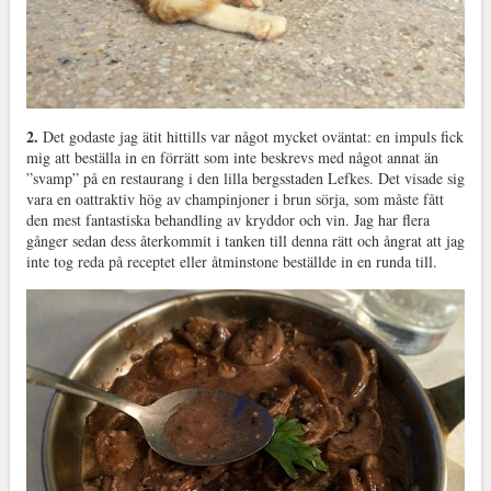
2.
Det godaste jag ätit hittills var något mycket oväntat: en impuls fick
mig att beställa in en förrätt som inte beskrevs med något annat än
”svamp” på en restaurang i den lilla bergsstaden Lefkes. Det visade sig
vara en oattraktiv hög av champinjoner i brun sörja, som måste fått
den mest fantastiska behandling av kryddor och vin. Jag har flera
gånger sedan dess återkommit i tanken till denna rätt och ångrat att jag
inte tog reda på receptet eller åtminstone beställde in en runda till.