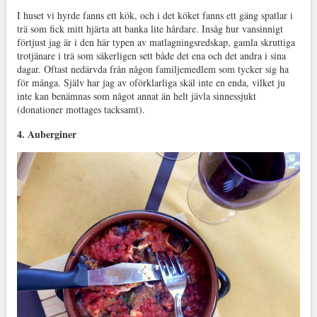
I huset vi hyrde fanns ett kök, och i det köket fanns ett gäng spatlar i
trä som fick mitt hjärta att banka lite hårdare. Insåg hur vansinnigt
förtjust jag är i den här typen av matlagningsredskap, gamla skruttiga
trotjänare i trä som säkerligen sett både det ena och det andra i sina
dagar. Oftast nedärvda från någon familjemedlem som tycker sig ha
för många. Själv har jag av oförklarliga skäl inte en enda, vilket ju
inte kan benämnas som något annat än helt jävla sinnessjukt
(donationer mottages tacksamt).
4. Auberginer