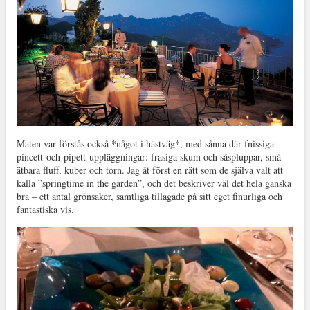
Maten var förstås också *något i hästväg*, med sånna där fnissiga
pincett-och-pipett-uppläggningar: frasiga skum och såspluppar, små
ätbara fluff, kuber och torn. Jag åt först en rätt som de själva valt att
kalla ”springtime in the garden”, och det beskriver väl det hela ganska
bra – ett antal grönsaker, samtliga tillagade på sitt eget finurliga och
fantastiska vis.