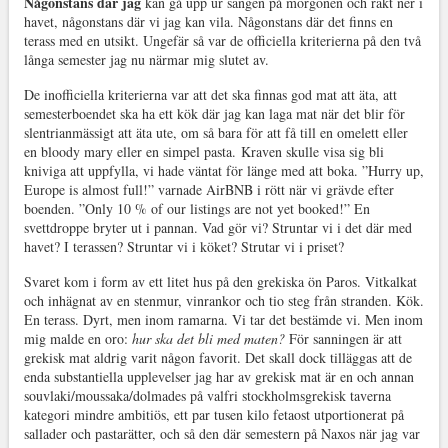
Någonstans där jag
kan gå upp ur sängen på morgonen och rakt ner i
havet, någonstans där vi jag kan vila. Någonstans där det finns en
terass med en utsikt. Ungefär så var de officiella kriterierna på den två
långa semester jag nu närmar mig slutet av.
De inofficiella kriterierna var att det ska finnas god mat att äta, att
semesterboendet ska ha ett kök där jag kan laga mat när det blir för
slentrianmässigt att äta ute, om så bara för att få till en omelett eller
en bloody mary eller en simpel pasta. Kraven skulle visa sig bli
kniviga att uppfylla, vi hade väntat för länge med att boka. ”Hurry up,
Europe is almost full!” varnade AirBNB i rött när vi grävde efter
boenden. ”Only 10 % of our listings are not yet booked!” En
svettdroppe bryter ut i pannan. Vad gör vi? Struntar vi i det där med
havet? I terassen? Struntar vi i köket? Strutar vi i priset?
Svaret kom i form av ett litet hus på den grekiska ön Paros. Vitkalkat
och inhägnat av en stenmur, vinrankor och tio steg från stranden. Kök.
En terass. Dyrt, men inom ramarna. Vi tar det bestämde vi. Men inom
mig malde en oro:
hur ska det bli med maten?
För sanningen är att
grekisk mat aldrig varit någon favorit. Det skall dock tilläggas att de
enda substantiella upplevelser jag har av grekisk mat är en och annan
souvlaki/moussaka/dolmades på valfri stockholmsgrekisk taverna
kategori mindre ambitiös, ett par tusen kilo fetaost utportionerat på
sallader och pastarätter, och så den där semestern på Naxos när jag var