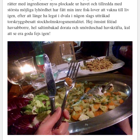
rätter med ingredienser nyss plockade ur havet och tillredda med
största möjliga lyhördhet har fått min inre fisk-lover att vakna till liv
igen, efter att länge ha legat i dvala i någon slags uttråkad
torskryggsbesatt stockholmskrogsmentalitet. Hej ömsint filéad
havsabborre, hel saltimbakad dorata och smörduschad havskräfta, kul
att se era goda fejs igen!