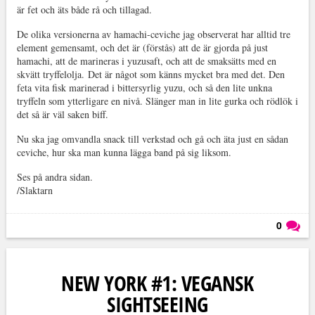
är fet och äts både rå och tillagad.
De olika versionerna av hamachi-ceviche jag observerat har alltid tre
element gemensamt, och det är (förstås) att de är gjorda på just
hamachi, att de marineras i yuzusaft, och att de smaksätts med en
skvätt tryffelolja. Det är något som känns mycket bra med det. Den
feta vita fisk marinerad i bittersyrlig yuzu, och så den lite unkna
tryffeln som ytterligare en nivå. Slänger man in lite gurka och rödlök i
det så är väl saken biff.
Nu ska jag omvandla snack till verkstad och gå och äta just en sådan
ceviche, hur ska man kunna lägga band på sig liksom.
Ses på andra sidan.
/Slaktarn
0
Läs kommentarer (
0
)
NEW YORK #1: VEGANSK
SIGHTSEEING