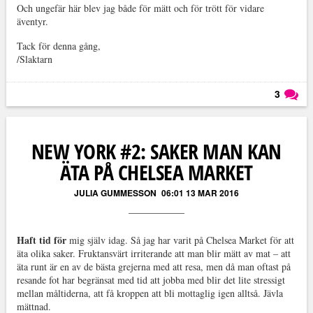
Och ungefär här blev jag både för mätt och för trött för vidare
äventyr.
Tack för denna gång,
/Slaktarn
3
Läs kommentarer (
3
)
NEW YORK #2: SAKER MAN KAN
ÄTA PÅ CHELSEA MARKET
JULIA GUMMESSON
06:01 13 MAR 2016
Haft tid för
mig själv idag. Så jag har varit på Chelsea Market för att
äta olika saker. Fruktansvärt irriterande att man blir mätt av mat – att
äta runt är en av de bästa grejerna med att resa, men då man oftast på
resande fot har begränsat med tid att jobba med blir det lite stressigt
mellan måltiderna, att få kroppen att bli mottaglig igen alltså. Jävla
mättnad.