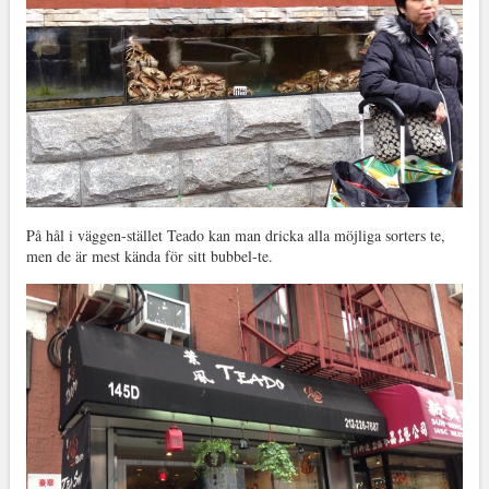
På hål i väggen-stället Teado kan man dricka alla möjliga sorters te,
men de är mest kända för sitt bubbel-te.