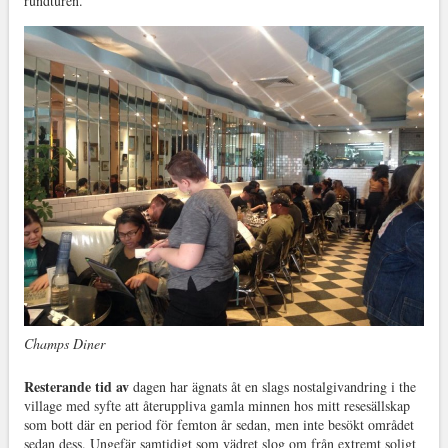
rundturen.
Champs Diner
Resterande tid av
dagen har ägnats åt en slags nostalgivandring i the
village med syfte att återuppliva gamla minnen hos mitt resesällskap
som bott där en period för femton år sedan, men inte besökt området
sedan dess. Ungefär samtidigt som vädret slog om från extremt soligt