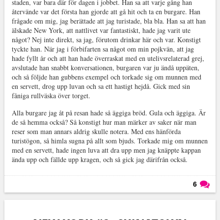
staden, var bara där för dagen i jobbet. Han sa att varje gång han
återvände var det första han gjorde att gå hit och ta en burgare. Han
frågade om mig, jag berättade att jag turistade, bla bla. Han sa att han
älskade New York, att nattlivet var fantastiskt, hade jag varit ute
något? Nej inte direkt, sa jag, förutom drinkar här och var. Konstigt
tyckte han. När jag i förbifarten sa något om min pojkvän, att jag
hade fyllt år och att han hade överraskat med en utelivsrelaterad grej,
avslutade han snabbt konversationen, burgaren var ju ändå uppäten,
och så följde han gubbens exempel och torkade sig om munnen med
en servett, drog upp luvan och sa ett hastigt hejdå. Gick med sin
fåniga rullväska över torget.
Alla burgare jag åt på resan hade så äggiga bröd. Gula och äggiga. Är
de så hemma också? Så konstigt hur man märker av saker när man
reser som man annars aldrig skulle notera. Med ens hänförda
turistögon, så himla sugna på allt som bjuds. Torkade mig om munnen
med en servett, hade ingen luva att dra upp men jag knäppte kappan
ända upp och fällde upp kragen, och så gick jag därifrån också.
6
Läs kommentarer (
6
)