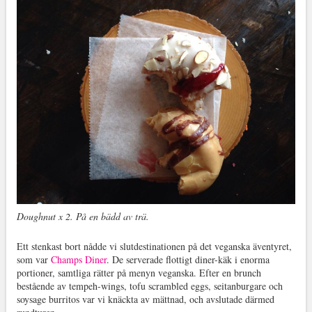
Doughnut x 2. På en bädd av trä.
Ett stenkast bort nådde vi slutdestinationen på det veganska äventyret,
som var
Champs Diner
. De serverade flottigt diner-käk i enorma
portioner, samtliga rätter på menyn veganska. Efter en brunch
bestående av tempeh-wings, tofu scrambled eggs, seitanburgare och
soysage burritos var vi knäckta av mättnad, och avslutade därmed