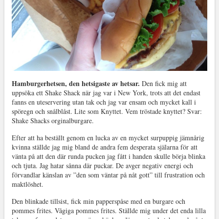
Hamburgerhetsen, den hetsigaste av hetsar.
Den fick mig att
uppsöka ett Shake Shack när jag var i New York, trots att det endast
fanns en uteservering utan tak och jag var ensam och mycket kall i
spöregn och snålblåst. Lite som Knyttet. Vem tröstade knyttet? Svar:
Shake Shacks orginalburgare.
Efter att ha beställt genom en lucka av en mycket surpuppig jämnårig
kvinna ställde jag mig bland de andra fem desperata själarna för att
vänta på att den där runda pucken jag fått i handen skulle börja blinka
och tjuta. Jag hatar sånna där puckar. De avger negativ energi och
förvandlar känslan av ”den som väntar på nåt gott” till frustration och
maktlöshet.
Den blinkade tillsist, fick min papperspåse med en burgare och
pommes frites. Vågiga pommes frites. Ställde mig under det enda lilla