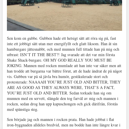
Sen kom en gubbe. Gubben hade ett hetsigt sätt att röra sig på, fast
inte ett jobbigt sätt utan mer energifyllt och glatt liksom. Han åt sin
hamburgare jättesnabbt, och med munnen full tittade han på mig och
utbrast: ISN’T IT THE BEST?! Jag svarade att det var min första
Shake Shack-burgare. OH MY GOD REALLY YOU MUST BE
JOKING. Mannen med rocken mumlade att han inte var säker men att
han trodde att burgarna var bättre förut, att de hade ändrat de på något
vis. Gubben var på så jävla bra humör, gestikulerade stort och
protesterade: NAAAAH YOU’RE JUST OLD AND BITTER, THEY
ARE AS GOOD AS THEY ALWAYS WERE, THAT’S A FACT,
YOU’RE JUST OLD AND BITTER. Sedan torkade han sig om
munnen med en servett, slängde den tog farväl av mig och mannen i
rocken, sedan drog han upp kapuschongen och gick därifrån, förstås
med spänstiga steg.
Sen började jag och mannen i rocken prata. Han hade jobbat i flat
iron-byggnaden alldeles bredvid, men nu bodde han inte längre kvar i