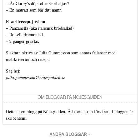
–
Är Gorby’s döpt efter Gorbatjov?
–
En maträtt som bär ditt namn
Favoritrecept just nu
–
Panzanella (aka italiensk brödsallad)
–
Rotselleriremoulad
–
2 gånger gravlax
Slaktarn
skrivs av Julia Gummesson som annars frilansar med
matskriverier och recept.
Säg hej:
julia.gummesson@nojesguiden.se
OM BLOGGAR PÅ NÖJESGUIDEN
Detta är en blogg på Nöjesguiden. Åsikterna som förs fram i bloggen är
skribentens.
ANDRA BLOGGAR