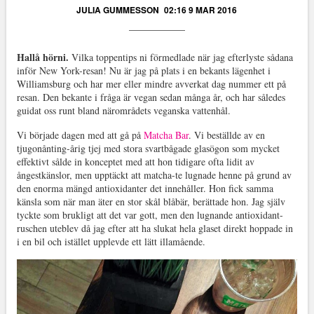
JULIA GUMMESSON
02:16 9 MAR 2016
Hallå hörni.
Vilka toppentips ni förmedlade när jag efterlyste sådana
inför New York-resan! Nu är jag på plats i en bekants lägenhet i
Williamsburg och har mer eller mindre avverkat dag nummer ett på
resan. Den bekante i fråga är vegan sedan många år, och har således
guidat oss runt bland närområdets veganska vattenhål.
Vi började dagen med att gå på
Matcha Bar
. Vi beställde av en
tjugonånting-årig tjej med stora svartbågade glasögon som mycket
effektivt sålde in konceptet med att hon tidigare ofta lidit av
ångestkänslor, men upptäckt att matcha-te lugnade henne på grund av
den enorma mängd antioxidanter det innehåller. Hon fick samma
känsla som när man äter en stor skål blåbär, berättade hon. Jag själv
tyckte som brukligt att det var gott, men den lugnande antioxidant-
ruschen uteblev då jag efter att ha slukat hela glaset direkt hoppade in
i en bil och istället upplevde ett lätt illamående.