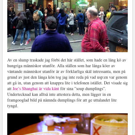
Av en slump traskade jag förbi det här stället, som hade en lång kö av
hungriga människor utanför. Alla ställen som har långa köer av
väntande människor utanför är av förklarliga skäl intressanta, men på
grund av just den långa kön tog jag inte reda på vad usp:en var genom
att gå in, utan genom att knappra lite i telefonen istället. Det visade sig
att
Joe’s Shanghai är vida känt
för sina ”soup dumplings”.
Undertecknad kan alltså inte attestera detta, men lägger in en
framgooglad bild på nämnda dumplings för att ge uttalandet lite
tyngd.