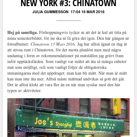
NEW YORK #3: CHINATOWN
JULIA GUMMESSON
17:04 16 MAR 2016
Hej på samtliga.
Förhoppningsvis tycker ni att det är kul att titta på
mina semesterbilder, för nu ska ni få göra det igen. Den här gången ur
fotoalbumet:
Chinatown 13 Mars 2016.
Jag har alltså ägnat en dag åt
att strosa runt i Chinatown, för det mesta planlöst men med några
undantag i form av rekommendationer på matställen jag grävt fram
inför upptäcksfärden. Som vanligt var målet att äta så många enheter
mat som möjlligt, och som vanligt följer de obligatoriska
utmaningarna med det uppdraget: man kan bli mätt. När man är mätt
kan man inte äta mer. Alltså måste mättnad undvikas så gott det går.
Det är alltså klokt att vara fler än en när man sysslar med den här
typen av aktiviteter.