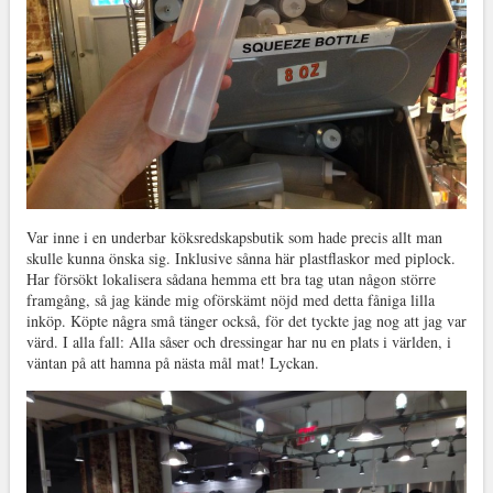
Var inne i en underbar köksredskapsbutik som hade precis allt man
skulle kunna önska sig. Inklusive sånna här plastflaskor med piplock.
Har försökt lokalisera sådana hemma ett bra tag utan någon större
framgång, så jag kände mig oförskämt nöjd med detta fåniga lilla
inköp. Köpte några små tänger också, för det tyckte jag nog att jag var
värd. I alla fall: Alla såser och dressingar har nu en plats i världen, i
väntan på att hamna på nästa mål mat! Lyckan.