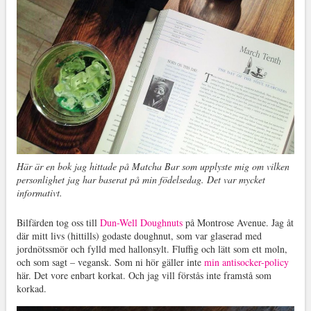
Här är en bok jag hittade på Matcha Bar som upplyste mig om vilken
personlighet jag har baserat på min födelsedag. Det var mycket
informativt.
Bilfärden tog oss till
Dun-Well Doughnuts
på Montrose Avenue. Jag åt
där mitt livs (hittills) godaste doughnut, som var glaserad med
jordnötssmör och fylld med hallonsylt. Fluffig och lätt som ett moln,
och som sagt – vegansk. Som ni hör gäller inte
min antisocker-policy
här. Det vore enbart korkat. Och jag vill förstås inte framstå som
korkad.