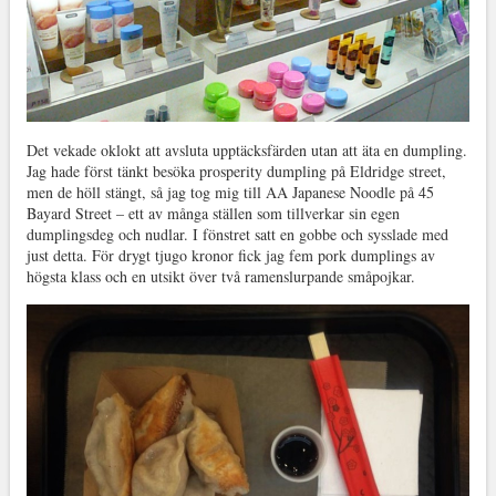
Det vekade oklokt att avsluta upptäcksfärden utan att äta en dumpling.
Jag hade först tänkt besöka prosperity dumpling på Eldridge street,
men de höll stängt, så jag tog mig till AA Japanese Noodle på 45
Bayard Street – ett av många ställen som tillverkar sin egen
dumplingsdeg och nudlar. I fönstret satt en gobbe och sysslade med
just detta. För drygt tjugo kronor fick jag fem pork dumplings av
högsta klass och en utsikt över två ramenslurpande småpojkar.