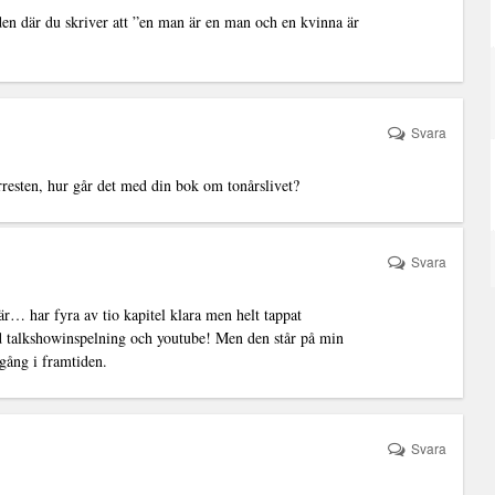
den där du skriver att ”en man är en man och en kvinna är
Svara
rresten, hur går det med din bok om tonårslivet?
Svara
är… har fyra av tio kapitel klara men helt tappat
d talkshowinspelning och youtube! Men den står på min
 gång i framtiden.
Svara