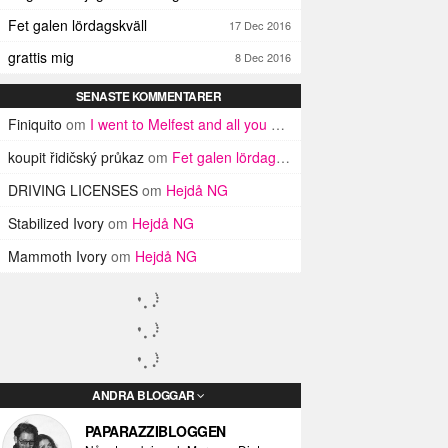
Fet galen lördagskväll
17 Dec 2016
grattis mig
8 Dec 2016
SENASTE KOMMENTARER
Finiquito
om
I went to Melfest and all you got was three lousy selfies
koupit řidičský průkaz
om
Fet galen lördagskväll
DRIVING LICENSES
om
Hejdå NG
Stabilized Ivory
om
Hejdå NG
Mammoth Ivory
om
Hejdå NG
ANDRA BLOGGAR
PAPARAZZIBLOGGEN