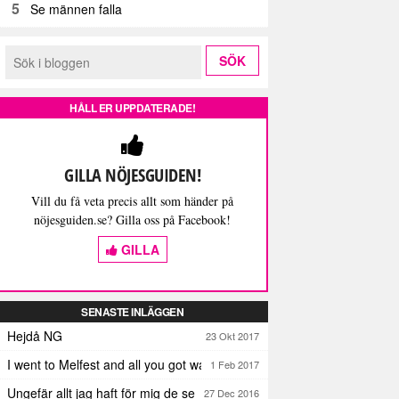
5
Se männen falla
HÅLL ER UPPDATERADE!
GILLA NÖJESGUIDEN!
Vill du få veta precis allt som händer på
nöjesguiden.se? Gilla oss på Facebook!
GILLA
SENASTE INLÄGGEN
Hejdå NG
23 Okt 2017
I went to Melfest and all you got was three lousy selfies
1 Feb 2017
Ungefär allt jag haft för mig de senaste dagarna
27 Dec 2016