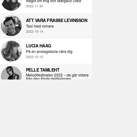
Något om krig och Margaux Dietz
2022-11-30
ATT VARA FRASSE LEVINSSON
Taxi med romare
2022-10-14
LUCIA HAAG
På en anslagstavla nära dig
2022-10-10
PELLE TAMLEHT
Melodifestivalen 2022 – de går vidare
från den första deltävlingen
2022-02-02
I KORPENS SKUGGA
Själva definitionen av ondska
2021-06-28
ÖPPNA BOKEN
Kropps-dagbok
2021-06-24