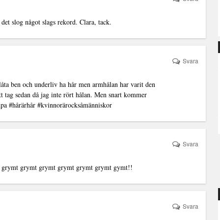
 det slog något slags rekord. Clara, tack.
Svara
 låta ben och underliv ha hår men armhålan har varit den
ett tag sedan då jag inte rört hålan. Men snart kommer
mpa #hårärhår #kvinnorärocksåmänniskor
Svara
mt grymt grymt grymt grymt grymt grymt gymt!!
Svara