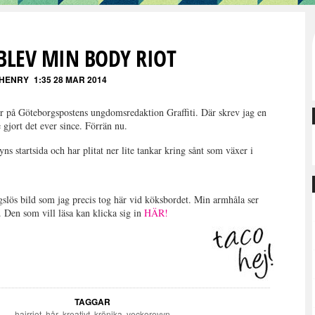
BLEV MIN BODY RIOT
 HENRY
1:35 28 MAR 2014
r på Göteborgspostens ungdomsredaktion Graffiti. Där skrev jag en
 gjort det ever since. Förrän nu.
s startsida och har plitat ner lite tankar kring sånt som växer i
gslös bild som jag precis tog här vid köksbordet. Min armhåla ser
 Den som vill läsa kan klicka sig in
HÄR!
TAGGAR
hairriot
,
hår
,
kreativt
,
krönika
,
veckorevyn