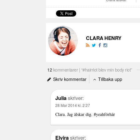
CLARA HENRY
12
kommentarer | “#hairriot blev min body riot”
Skriv kommentar
Tillbaka upp
Julia
skriver:
28 Mar 2014 kl. 2:27
Clara. Jag älskar dig. #yeahförhår
Elvira
skriver: