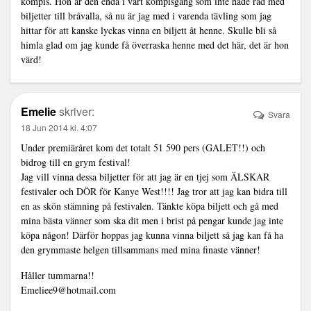
kompis. Hon är den enda i vårt kompisgäng som inte hade råd med
biljetter till bråvalla, så nu är jag med i varenda tävling som jag
hittar för att kanske lyckas vinna en biljett åt henne. Skulle bli så
himla glad om jag kunde få överraska henne med det här, det är hon
värd!
Emelie
skriver:
Svara
18 Jun 2014 kl. 4:07
Under premiäråret kom det totalt 51 590 pers (GALET!!) och
bidrog till en grym festival!
Jag vill vinna dessa biljetter för att jag är en tjej som ÄLSKAR
festivaler och DÖR för Kanye West!!!! Jag tror att jag kan bidra till
en as skön stämning på festivalen. Tänkte köpa biljett och gå med
mina bästa vänner som ska dit men i brist på pengar kunde jag inte
köpa någon! Därför hoppas jag kunna vinna biljett så jag kan få ha
den grymmaste helgen tillsammans med mina finaste vänner!
Håller tummarna!!
Emeliee9@hotmail.com