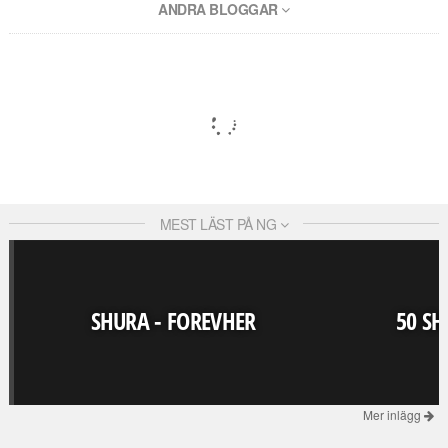
ANDRA BLOGGAR
MEST LÄST PÅ NG
SHURA - FOREVHER
50 SH
Mer inlägg