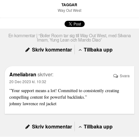
TAGGAR
Way Out West
En kommentar | “Boiler Room tar sig till Way Out West, med Silvana
Imam, Yung Lean och Mando Diao”
Skriv kommentar
Tillbaka upp
Ameliabran
skriver:
Svara
20 Dec 2023 kl. 10:32
”Your support means a lot! Committed to consistently creating
compelling content for powerful backlinks.”
johnny lawrence red jacket
Skriv kommentar
Tillbaka upp