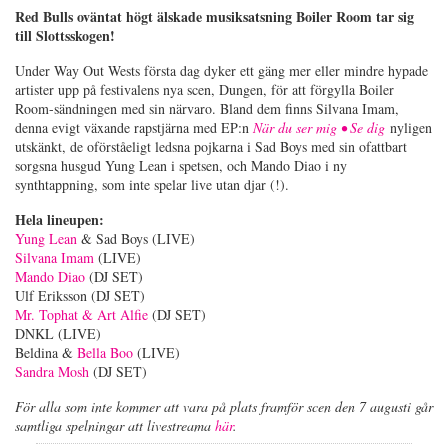
Red Bulls oväntat högt älskade musiksatsning Boiler Room tar sig
till Slottsskogen!
Under Way Out Wests första dag dyker ett gäng mer eller mindre hypade
artister upp på festivalens nya scen, Dungen, för att förgylla Boiler
Room-sändningen med sin närvaro. Bland dem finns Silvana Imam,
denna evigt växande rapstjärna med EP:n
När du ser mig • Se dig
nyligen
utskänkt, de oförståeligt ledsna pojkarna i Sad Boys med sin ofattbart
sorgsna husgud Yung Lean i spetsen, och Mando Diao i ny
synthtappning, som inte spelar live utan djar (!).
Hela lineupen:
Yung Lean
& Sad Boys (LIVE)
Silvana Imam
(LIVE)
Mando Diao
(DJ SET)
Ulf Eriksson (DJ SET)
Mr. Tophat & Art Alfie
(DJ SET)
DNKL (LIVE)
Beldina &
Bella Boo
(LIVE)
Sandra Mosh
(DJ SET)
För alla som inte kommer att vara på plats framför scen den 7 augusti går
samtliga spelningar att livestreama
här
.