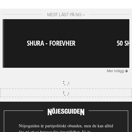
MEST LÄST PÅ NG
SHURA - FOREVHER
50 SH
Mer inlägg
Nöjesguiden är partipolitiskt obunden, men du kan alltid
lita på att vi brinner för jämställdhet. Vi är