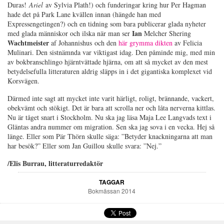
Duras!
Ariel
av Sylvia Plath!) och funderingar kring hur Per Hagman
hade det på Park Lane kvällen innan (hängde han med
Expressengetingen?) och en tidning som bara publicerar glada nyheter
Ian
med glada människor och ilska när man ser
Melcher Shering
Wachtmeister
af Johannishus och den
här grymma dikten
av Felicia
Mulinari. Den sistnämnda var viktigast idag. Den påminde mig, med min
av bokbranschlingo hjärntvättade hjärna, om att så mycket av den mest
betydelsefulla litteraturen aldrig släpps in i det gigantiska komplexet vid
Korsvägen.
Därmed inte sagt att mycket inte varit härligt, roligt, brännande, vackert,
obekvämt och stökigt. Det är bara att scrolla ner och låta nerverna kittlas.
Nu är tåget snart i Stockholm. Nu ska jag läsa Maja Lee Langvads text i
Gläntas andra nummer om migration. Sen ska jag sova i en vecka. Hej så
länge. Eller som Pär Thörn skulle säga: ”Betyder knackningarna att man
har besök?” Eller som Jan Guillou skulle svara: ”Nej.”
/Elis Burrau, litteraturredaktör
TAGGAR
Bokmässan 2014