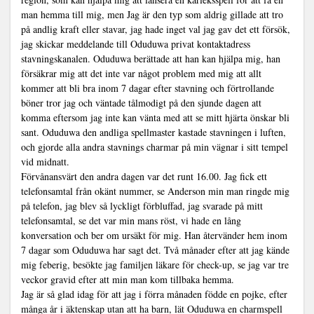
man hemma till mig, men Jag är den typ som aldrig gillade att tro
på andlig kraft eller stavar, jag hade inget val jag gav det ett försök,
jag skickar meddelande till Oduduwa privat kontaktadress
stavningskanalen. Oduduwa berättade att han kan hjälpa mig, han
försäkrar mig att det inte var något problem med mig att allt
kommer att bli bra inom 7 dagar efter stavning och förtrollande
böner tror jag och väntade tålmodigt på den sjunde dagen att
komma eftersom jag inte kan vänta med att se mitt hjärta önskar bli
sant. Oduduwa den andliga spellmaster kastade stavningen i luften,
och gjorde alla andra stavnings charmar på min vägnar i sitt tempel
vid midnatt.
Förvånansvärt den andra dagen var det runt 16.00. Jag fick ett
telefonsamtal från okänt nummer, se Anderson min man ringde mig
på telefon, jag blev så lyckligt förbluffad, jag svarade på mitt
telefonsamtal, se det var min mans röst, vi hade en lång
konversation och ber om ursäkt för mig. Han återvänder hem inom
7 dagar som Oduduwa har sagt det. Två månader efter att jag kände
mig feberig, besökte jag familjen läkare för check-up, se jag var tre
veckor gravid efter att min man kom tillbaka hemma.
Jag är så glad idag för att jag i förra månaden födde en pojke, efter
många år i äktenskap utan att ha barn, lät Oduduwa en charmspell