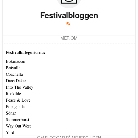
Festivalbloggen
MER OM
Festivalkategorierna:
Bokmässan
Bråvalla
Coachella
Dans Dakar
Into The Valley
Roskilde
Peace & Love
Popaganda
Sónar
Summerburst
Way Out West
Yard
OM BLOGGAR PÅ NÖJESGUIDEN