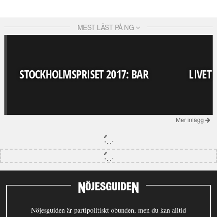
MEST LÄST PÅ NG
STOCKHOLMSPRISET 2017: BAR
LIVET
Mer inlägg
Nöjesguiden är partipolitiskt obunden, men du kan alltid