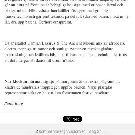
går att hitta på Youtube är behagligt housiga, med otippade låtval och
trixiga mixar. Här avslutar han istället lördagen med grabbig
muskeltechno och går rent tekniskt på default (dra ned basen, mixa in ny
låt, dra upp basen). Oerhört oinspirerat.
Då är istället Damian Lazarus & The Ancient Moons mix av afrobeats,
electro, peppiga trummor och souliga rytmer en mycket gladare
överraskning och kvällens bästa akt tillsammans med Technimatic, trots
att det inte går att dansa till drum’n’bass.
När klockan närmar
sig sju på morgonen är det extra plågsamt att
klättra de hundratals trappstegen uppför backen. Varje plastglas
representerar cirka en halv till en försvunnen festivalbesökare.
/Sara Berg
2
kommentarer | “Audioriver – dag 2”