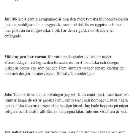
Just 90-talets gamla gympapåse är nog den mest typiska klubbaccessoaren
just nu, smidigare än en ryggsäck, mer praktisk än en tygpåse och med
mer plats än en midjeväska. Folk bär dem i guld, mönstrade eller
enfärgade.
Väderappen har varnat
för varierande grader av oväder under
eftermiddagen, ett tag sa den tornado, nu mest bara åska och ösregn,
vilket är precis vad som händer. Fem timmars oväder senare klarnar det
upp och det går att återvända till festivalområdet igen.
John Talabot är en av de bokningar jag sett fram emot mest, men hans två
timmar långa dj-set är ganska lamt, ointressant och homogent, utan några
musikaliska överraskningar eller skojiga låtval. Jag hade hoppats på något
roligare och framför allt fler av hans egna låtar. Inte ens visualsen är kul.
Det gäller tyvärr
även för Solomun, vars flera timmar långa dj-set som