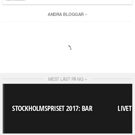
ANDRA BLOGGAR
MEST LÄST PÅ NG
STOCKHOLMSPRISET 2017: BAR
LIVET