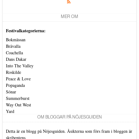
MER OM
Festivalkategorierna:
Bokmässan
Bråvalla
Coachella
Dans Dakar
Into The Valley
Roskilde
Peace & Love
Popaganda
Sónar
Summerburst
Way Out West
Yard
OM BLOGGAR PÅ NÖJESGUIDEN
Detta är en blogg på Nöjesguiden. Åsikterna som förs fram i bloggen är
skribentens.