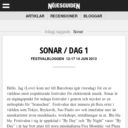
ARTIKLAR
RECENSIONER
BLOGGAR
Inlägg taggade:
Sonar
SONAR / DAG 1
FESTIVALBLOGGEN
12:17 14 JUN 2013
Hello. Jag (Love) kom ner till Barcelona igår (torsdag) för en av
världens mest respekterade festivaler för elektronisk musik. Sónar är
en utgångspunkt för många festivaler i genren och mycket av en
mötesplats för ”branschen”. Festivalen sker numera på flera orter i
världen som Tokyo, Reykavik, Sao Paulo osv och innefattar mer än
musikartister även musikhacks, workshops, utställningar m.m. Bla bla
bla. Festivalen i sig är uppdelad i ”By Day” och ”By Night” varav ”By
Day” i år har bytt plats till stora mässhallarna Fira Montjüic
vid Plaza