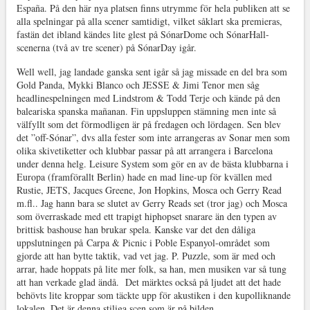
Espa
ñ
a. På den här nya platsen finns utrymme för hela publiken att se
alla spelningar på alla scener samtidigt, vilket såklart ska premieras,
fastän det ibland kändes lite glest på SónarDome och SónarHall-
scenerna (två av tre scener) på SónarDay igår.
Well well, jag landade ganska sent igår så jag missade en del bra som
Gold Panda, Mykki Blanco och JESSE & Jimi Tenor men såg
headlinespelningen med Lindstrom & Todd Terje och kände på den
baleariska spanska mañanan. Fin uppsluppen stämning men inte så
välfyllt som det förmodligen är på fredagen och lördagen. Sen blev
det ”off-Sónar”, dvs alla fester som inte arrangeras av Sonar men som
olika skivetiketter och klubbar passar på att arrangera i Barcelona
under denna helg. Leisure System som gör en av de bästa klubbarna i
Europa (framförallt Berlin) hade en mad line-up för kvällen med
Rustie, JETS, Jacques Greene, Jon Hopkins, Mosca och Gerry Read
m.fl.. Jag hann bara se slutet av Gerry Reads set (tror jag) och Mosca
som överraskade med ett trapigt hiphopset snarare än den typen av
brittisk bashouse han brukar spela. Kanske var det den dåliga
uppslutningen på
Carpa & Picnic i Poble Espanyol-området
som
gjorde att han bytte taktik, vad vet jag. P. Puzzle, som är med och
arrar, hade hoppats på lite mer folk, sa han, men musiken var så tung
att han verkade glad ändå. Det märktes också på ljudet att det hade
behövts lite kroppar som täckte upp för akustiken i den kupolliknande
lokalen. Det är denna stiliga scen som är på bilden.