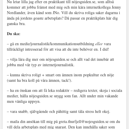
Nu letar lilla jag efter en praktikant till nöjesguiden.se, som alltså
kommer att jobba främst med mig och min kära internetkollega Jenny
Nordlander, även känd som JNo. Vill du skriva roliga saker dagarna i
ända på jordens goaste arbetsplats? Då passar en praktikplats här dig
ganska
bra.
Du ska:
– gå en medie/journalistik/kommunikationsutbildning
eller
vara
tillräckligt intresserad för att visa att du inte behöver en. I did!
– vilja lära dig mer om nöjesguiden.se och allt vad det innebär att
jobba med vår typ av internetjournalistik.
– kunna skriva roligt + smart om ämnen inom popkultur och nöje
(samt ha bra koll på våra ämnen, tack!).
– ha en önskan om att få leka redaktör – redigera texter, skoja i sociala
medier, hålla nöjesguiden.se snygg som fan. Allt under min vakande
men vänliga uppsyn.
– vara snabb, självgående och påhittig samt tåla stress helt okej.
– maila din ansökan till mig på greta.thurfjell@nojesguiden.se om du
vill dela arbetsplats med mig snarast. Den kan innehålla saker som