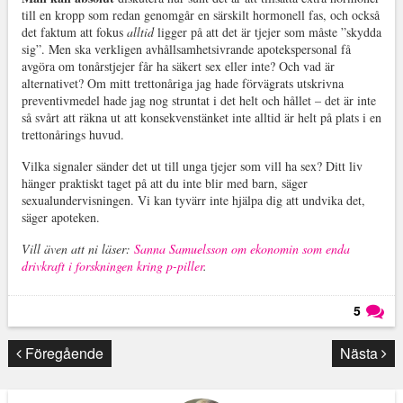
till en kropp som redan genomgår en särskilt hormonell fas, och också
det faktum att fokus
alltid
ligger på att det är tjejer som måste ”skydda
sig”. Men ska verkligen avhållsamhetsivrande apotekspersonal få
avgöra om tonårstjejer får ha säkert sex eller inte? Och vad är
alternativet? Om mitt trettonåriga jag hade förvägrats utskrivna
preventivmedel hade jag nog struntat i det helt och hållet – det är inte
så svårt att räkna ut att konsekvenstänket inte alltid är helt på plats i en
trettonårings huvud.
Vilka signaler sänder det ut till unga tjejer som vill ha sex? Ditt liv
hänger praktiskt taget på att du inte blir med barn, säger
sexualundervisningen. Vi kan tyvärr inte hjälpa dig att undvika det,
säger apoteken.
Vill även att ni läser:
Sanna Samuelsson om ekonomin som enda
drivkraft i forskningen kring p-piller
.
5
Läs kommentarer (
5
)
Föregående
Nästa