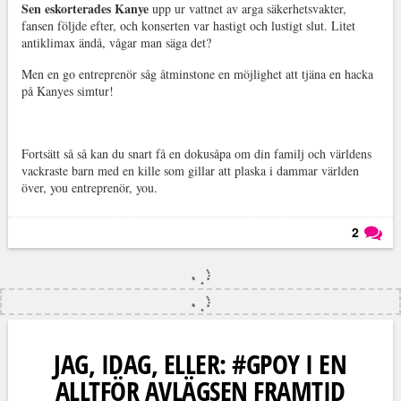
Sen eskorterades Kanye
upp ur vattnet av arga säkerhetsvakter,
fansen följde efter, och konserten var hastigt och lustigt slut. Litet
antiklimax ändå, vågar man säga det?
Men en go entreprenör såg åtminstone en möjlighet att tjäna en hacka
på Kanyes simtur!
Fortsätt så så kan du snart få en dokusåpa om din familj och världens
vackraste barn med en kille som gillar att plaska i dammar världen
över, you entreprenör, you.
2
Läs kommentarer (
2
)
JAG, IDAG, ELLER: #GPOY I EN
ALLTFÖR AVLÄGSEN FRAMTID