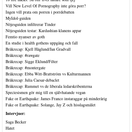
Vill New Level Of Pornography inte göra porr?
Ingen vill prata om porren i porrdebatten
MyIdol-guiden
Nöjesguiden infiltrerar Tinder
Nöjesguiden testar: Kardashian-klanens appar
Femtio nyanser av goth
En studie i health gothens uppgång och fall
Bråkrecap: Kjell Häglund/Jan Gradvall
Bråkrecap: #rawgate
Bråkrecap: Sigge Eklund/Filter
Bråkrecap: #montergate
Bråkrecap: Ebba Witt-Brattström vs Kulturmannen
Bråkrecap: Julia Caesar-debaclet
Bråkrecap: Rummet vs de liberala ledarskribenterna
Speciesismen gör mig till en självhatande vegan
Fake or Earthquake: James Franco instaraggar på minderårig
Fake or Earthquake: Solange, Jay Z och hisslagsmålet
Intervjuer:
Saga Becker
Hatet