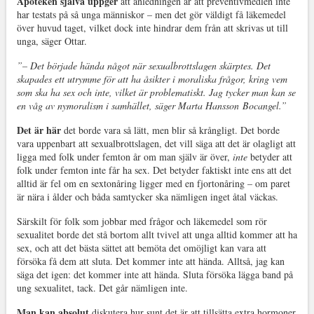
Apoteken själva uppger
att anledningen är att preventivmedlen inte
har testats på så unga människor – men det gör väldigt få läkemedel
över huvud taget, vilket dock inte hindrar dem från att skrivas ut till
unga, säger Ottar.
”– Det började hända något när sexualbrottslagen skärptes. Det
skapades ett utrymme för att ha åsikter i moraliska frågor, kring vem
som ska ha sex och inte, vilket är problematiskt. Jag tycker man kan se
en våg av nymoralism i samhället, säger Marta Hansson Bocangel.”
Det är här
det borde vara så lätt, men blir så krångligt. Det borde
vara uppenbart att sexualbrottslagen, det vill säga att det är olagligt att
ligga med folk under femton år om man själv är över,
inte
betyder att
folk under femton inte får ha sex. Det betyder faktiskt inte ens att det
alltid är fel om en sextonåring ligger med en fjortonåring – om paret
är nära i ålder och båda samtycker ska nämligen inget åtal väckas.
Särskilt för folk som jobbar med frågor och läkemedel som rör
sexualitet borde det stå bortom allt tvivel att unga alltid kommer att ha
sex, och att det bästa sättet att bemöta det omöjligt kan vara att
försöka få dem att sluta. Det kommer inte att hända. Alltså, jag kan
säga det igen: det kommer inte att hända. Sluta försöka lägga band på
ung sexualitet, tack. Det går nämligen inte.
Man kan absolut
diskutera hur sunt det är att tillsätta extra hormoner