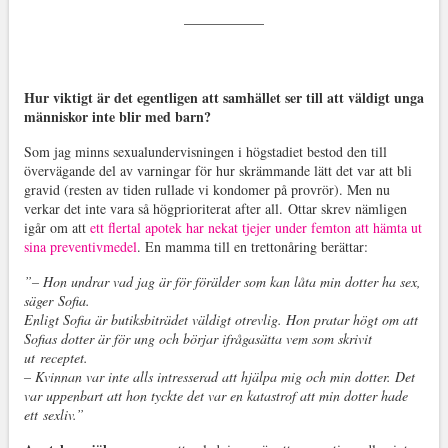
Hur viktigt är det egentligen att samhället ser till att väldigt unga
människor inte blir med barn?
Som jag minns sexualundervisningen i högstadiet bestod den till
övervägande del av varningar för hur skrämmande lätt det var att bli
gravid (resten av tiden rullade vi kondomer på provrör). Men nu
verkar det inte vara så högprioriterat after all. Ottar skrev nämligen
igår om att
ett flertal apotek har nekat tjejer under femton att hämta ut
sina preventivmedel
. En mamma till en trettonåring berättar:
”– Hon undrar vad jag är för förälder som kan låta min dotter ha sex,
säger Sofia.
Enligt Sofia är butiksbiträdet väldigt otrevlig. Hon pratar högt om att
Sofias dotter är för ung och börjar ifrågasätta vem som skrivit
ut receptet.
– Kvinnan var inte alls intresserad att hjälpa mig och min dotter. Det
var uppenbart att hon tyckte det var en katastrof att min dotter hade
ett sexliv.”