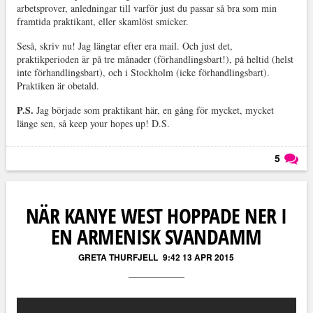
arbetsprover, anledningar till varför just du passar så bra som min
framtida praktikant, eller skamlöst smicker.
Seså, skriv nu! Jag längtar efter era mail. Och just det,
praktikperioden är på tre månader (förhandlingsbart!), på heltid (helst
inte förhandlingsbart), och i Stockholm (icke förhandlingsbart).
Praktiken är obetald.
P.S.
Jag började som praktikant här, en gång för mycket, mycket
länge sen, så keep your hopes up! D.S.
5
Läs kommentarer (
5
)
NÄR KANYE WEST HOPPADE NER I
EN ARMENISK SVANDAMM
GRETA THURFJELL
9:42 13 APR 2015