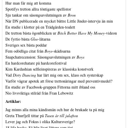
Hur man får mig att komma
Spotifys tretton allra töntigaste spellistor
Sju tankar om säsongsavslutningen av
Bron
När DN publicerade en mycket bättre Little Jinder-intervju än min
En studie i klotter på en Trädgården-toalett
De tretton bästa ögonblicken ur
Bitch Better Have My Money
-videon
De fyrtio bästa
Glee
-låtarna
Sveriges sex bästa poddar
Fem odödliga citat från
Boys
-skådisarna
Snapchatrecension: Säsongsavslutningen av
Boys
En hardcorehatare på hardcorefestival
Kim Kardashian selfieinspireras av klassiska konstverk
Vad
Dirty Dancing
har lärt mig om sex, klass och systerskap
Varför vägrar apotek att förse trettonåringar med preventivmedel?
En studie av Facebook-gruppen Fittorna mitt ibland oss
Nio livsviktiga stilråd från Fran Lebowitz
Artiklar:
Jag minns alla mina kändismän och hur de brukade ta på mig
Greta Thurfjell tittar på
Tusen år till julafton
Lever jag och Fokus i olika Kultursverige?
18 life hacks: Så blir livet lättare som tjej