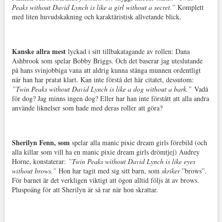
Peaks without David Lynch is like a girl without a secret.”
Komplett
med liten huvudskakning och karaktäristisk allvetande blick.
Kanske allra mest
lyckad i sitt tillbakatagande av rollen: Dana
Ashbrook som spelar Bobby Briggs. Och det baserar jag uteslutande
på hans svinjobbiga vana att aldrig kunna stänga munnen ordentligt
när han har pratat klart. Kan inte förstå det här citatet, dessutom:
”Twin Peaks without David Lynch is like a dog without a bark.”
Vadå
för dog? Jag minns ingen dog? Eller har han inte förstått att alla andra
använde liknelser som hade med deras roller att göra?
Sherilyn Fenn, som
spelar alla manic pixie dream girls förebild (och
alla killar som vill ha en manic pixie dream girls drömtjej) Audrey
Horne, konstaterar:
”Twin Peaks without David Lynch is like eyes
without brows.”
Hon har tagit med sig sitt barn, som
skriker
”brows”.
För barnet är det verkligen viktigt att ögon alltid följs åt av brows.
Pluspoäng för att Sherilyn är så rar när hon skrattar.