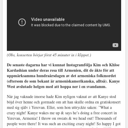
(Obs, konserten börjar först 45 minuter in i klippet.)
De senaste dagarna har vi kunnat Instagramfölja Kim och Khloe
Kardashian under deras resa till Armenien, dit de åkte för att
uppmärksamma hundraårsdagen av det armeniska folkmordet
(eftersom de som bekant är armeniskamerikanska, alltså). Kanye
West avslutade helgen med att hoppa ner i en svandamm.
När jag vaknade imorse hade Kim nyligen vaknat av att Kanye stod
böjd över henne och gormade om att han skulle ordna en gratiskonsert
med sig själv i Yerevan. Eller, som hon uttryckte saken:
”What a
crazy night! Kanye wakes me up & says he’s doing a free concert in
Yerevan, Armenia! I throw on sweats & we head out! Thousands of
people were there! It was such an exciting crazy night! So happy I got