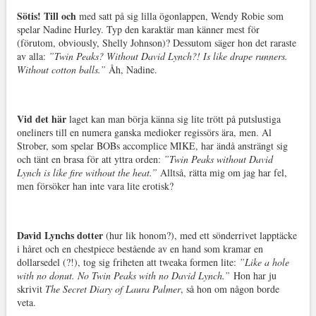
Sötis! Till och
med satt på sig lilla ögonlappen, Wendy Robie som
spelar Nadine Hurley. Typ den karaktär man känner mest för
(förutom, obviously, Shelly Johnson)? Dessutom säger hon det raraste
av alla:
”Twin Peaks? Without David Lynch?! Is like drape runners.
Without cotton balls.”
Åh, Nadine.
Vid det här
laget kan man börja känna sig lite trött på putslustiga
oneliners till en numera ganska medioker regissörs ära, men. Al
Strober, som spelar BOBs accomplice MIKE, har ändå ansträngt sig
och tänt en brasa för att yttra orden:
”Twin Peaks without David
Lynch is like fire without the heat.”
Alltså, rätta mig om jag har fel,
men försöker han inte vara lite erotisk?
David Lynchs dotter
(hur lik honom?), med ett sönderrivet lapptäcke
i håret och en chestpiece bestående av en hand som kramar en
dollarsedel (?!), tog sig friheten att tweaka formen lite:
”Like a hole
with no donut. No Twin Peaks with no David Lynch.”
Hon har ju
skrivit
The Secret Diary of Laura Palmer
, så hon om någon borde
veta.