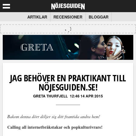
ARTIKLAR
RECENSIONER
BLOGGAR
JAG BEHÖVER EN PRAKTIKANT TILL
NÖJESGUIDEN.SE!
GRETA THURFJELL
12:46 14 APR 2015
Bakom denna dörr döljer sig ditt framtida andra hem!
Calling all internetbråkstakar och popkulturivrare!