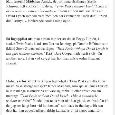
Min favorit! Mädchen
Amick, det vill säga älsklingen Shelly
Johnson, helt cool och lite divig:
”Twin Peaks without David Lynch is
like a waitress without her uniform.”
Som att hon inte kan fatta att
David Lynch inte vill vara med och bara känner ett ”men duh”. ”Men
duh”-attityd = fortfarande coolt i mina ögon.
Så lågupplöst att
man nästan inte ser att det är Peggy Lipton, i
staden Twin Peaks känd som Norma Jennings på Double R Diner, som
iklädd Steve Zissou-mössa säger:
”Twin Peaks without David Lynch is
like pies without cherries.”
Rart! Dale Cooper hade varit stolt! On
another note: fyfan vad snyggt hår hon har, måste ordna likadant
snarast.
Haha, varför är
det verkligen lagstadgat i Twin Peaks att alla killar
måste ha så störigt minspel? James Marshall, som spelar James Hurley,
la inte många sekunder på att vare sig tänka ut eller artikulera sin
mening:
”Twin Peaks without David Lynch is like a motorcycle
without its rider.”
Vinden måste ha vänt när han gjorde en ”vad fan är
det jag ser långt bort vid horisonten”-min back in the days, för sen
dess har han uppenbarligen aldrig kunnat se ut på något annat sätt.