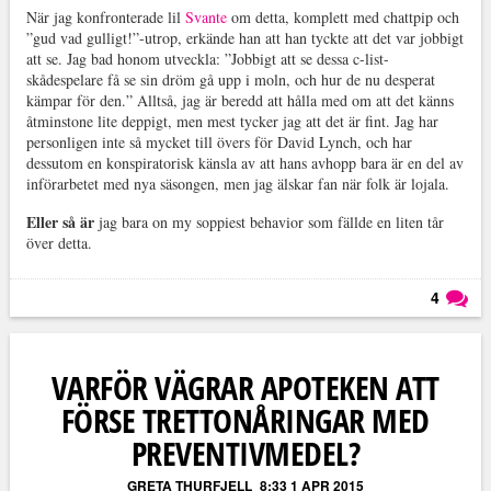
När jag konfronterade lil
Svante
om detta, komplett med chattpip och
”gud vad gulligt!”-utrop, erkände han att han tyckte att det var jobbigt
att se. Jag bad honom utveckla: ”J
obbigt att se dessa c-list-
skådespelare få se sin dröm gå upp i moln, och hur de nu desperat
kämpar för den.” Alltså, jag är beredd att hålla med om att det känns
åtminstone lite deppigt, men mest tycker jag att det är fint. Jag har
personligen inte så mycket till övers för David Lynch, och har
dessutom en konspiratorisk känsla av att hans avhopp bara är en del av
införarbetet med nya säsongen, men jag älskar fan när folk är lojala.
Eller så är
jag bara on my soppiest behavior som fällde en liten tår
över detta.
4
Läs kommentarer (
4
)
VARFÖR VÄGRAR APOTEKEN ATT
FÖRSE TRETTONÅRINGAR MED
PREVENTIVMEDEL?
GRETA THURFJELL
8:33 1 APR 2015