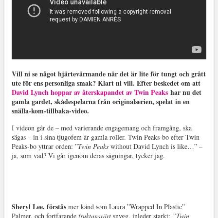
Vill ni se något hjärtevärmande när det är lite för tungt och grått
ute för ens personliga smak? Klart ni vill. Efter beskedet om att
David Lynch hoppar av återskapandet av Twin Peaks
har nu det
gamla gardet, skådespelarna från originalserien, spelat in en
snälla-kom-tillbaka-video.
I videon går de – med varierande engagemang och framgång, ska
sägas – in i sina tjugofem år gamla roller. Twin Peaks-bo efter Twin
Peaks-bo yttrar orden: ”
Twin Peaks
without David Lynch is like…” –
ja, som vad? Vi går igenom deras sägningar, tycker jag.
Sheryl Lee, förstås
mer känd som Laura ”Wrapped In Plastic”
Palmer, och fortfarande
fruktansvärt
snygg, inleder starkt:
”Twin