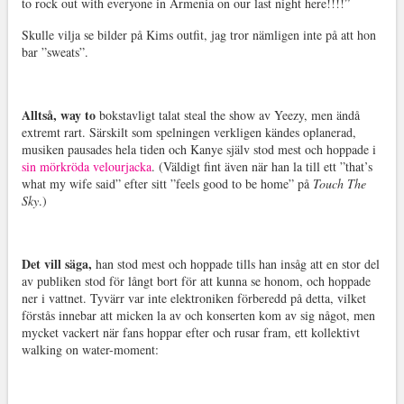
to rock out with everyone in Armenia on our last night here!!!!”
Skulle vilja se bilder på Kims outfit, jag tror nämligen inte på att hon
bar ”sweats”.
Alltså, way to
bokstavligt talat steal the show av Yeezy, men ändå
extremt rart. Särskilt som spelningen verkligen kändes oplanerad,
musiken pausades hela tiden och Kanye själv stod mest och hoppade i
sin mörkröda velourjacka
. (Väldigt fint även när han la till ett ”that’s
what my wife said” efter sitt ”feels good to be home” på
Touch The
Sky
.)
Det vill säga,
han stod mest och hoppade tills han insåg att en stor del
av publiken stod för långt bort för att kunna se honom, och hoppade
ner i vattnet. Tyvärr var inte elektroniken förberedd på detta, vilket
förstås innebar att micken la av och konserten kom av sig något, men
mycket vackert när fans hoppar efter och rusar fram, ett kollektivt
walking on water-moment: