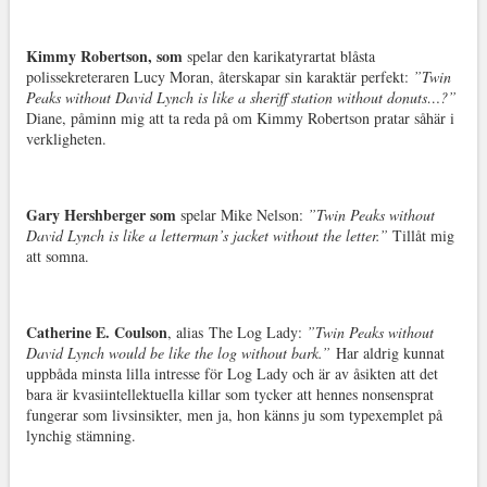
Kimmy Robertson, som
spelar den karikatyrartat blåsta
polissekreteraren Lucy Moran, återskapar sin karaktär perfekt:
”Twin
Peaks without David Lynch is like a sheriff station without donuts…?”
Diane, påminn mig att ta reda på om Kimmy Robertson pratar såhär i
verkligheten.
Gary Hershberger som
spelar Mike Nelson:
”Twin Peaks without
David Lynch is like a letterman’s jacket without the letter.”
Tillåt mig
att somna.
Catherine E. Coulson
, alias
The Log Lady:
”Twin Peaks without
David Lynch would be like the log without bark.”
Har aldrig kunnat
uppbåda minsta lilla intresse för Log Lady och är av åsikten att det
bara är kvasiintellektuella killar som tycker att hennes nonsensprat
fungerar som livsinsikter, men ja, hon känns ju som typexemplet på
lynchig stämning.