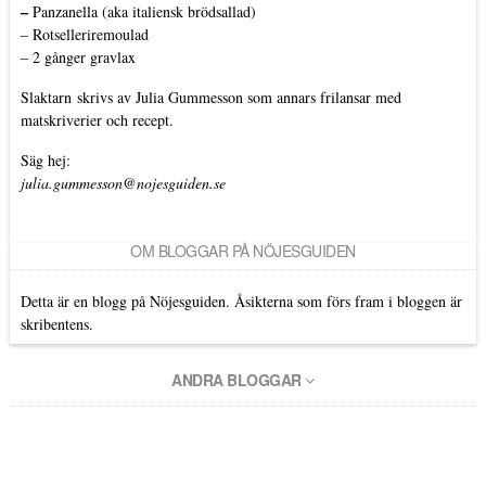
–
Panzanella (aka italiensk brödsallad)
–
Rotselleriremoulad
–
2 gånger gravlax
Slaktarn
skrivs av Julia Gummesson som annars frilansar med
matskriverier och recept.
Säg hej:
julia.gummesson@nojesguiden.se
OM BLOGGAR PÅ NÖJESGUIDEN
Detta är en blogg på Nöjesguiden. Åsikterna som förs fram i bloggen är
skribentens.
ANDRA BLOGGAR