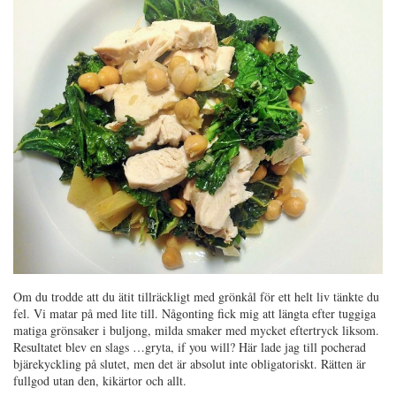
Om du trodde att du ätit tillräckligt med grönkål för ett helt liv tänkte du
fel. Vi matar på med lite till. Någonting fick mig att längta efter tuggiga
matiga grönsaker i buljong, milda smaker med mycket eftertryck liksom.
Resultatet blev en slags …gryta, if you will? Här lade jag till pocherad
bjärekyckling på slutet, men det är absolut inte obligatoriskt. Rätten är
fullgod utan den, kikärtor och allt.