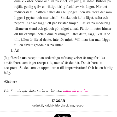
dina kikärtor/bönor och slå på vinet, ett par glas sådär. Bubbla på
rejält, ge dig själv en riktigt härlig facial av vin-ångor. När det
reducerats till hälften häller du i buljongen, den ska täcka det som
ligger i grytan och mer därtill. Smaka och kolla läget, salta och
peppra. Kanske lägg i ett par kvistar timjan. Låt stå på medel/låg
värme en stund och gå och gör något annat. På tio minuter hinner
du till exempel betala dina räkningar. Efter detta, lägg i kål. Kör
tills kålen är lite al dente, inte för mjuk. Vill man kan man lägga
till en skvätt grädde här på slutet.
Ät!
Jag förstår att
recept utan ordentliga måttangivelser är ungefär lika
användbara som inget recept alls, men så är det här. Det är bara att
acceptera. Se det som en uppmuntran till improvisation! Och ha en härlig
helg.
/Slaktarn
PS! Kan du inte sluta tänka på kikärtor
hittar du mer här
.
TAGGAR
grönkål
,
kål
,
kikärtor
,
kyckling
,
recept