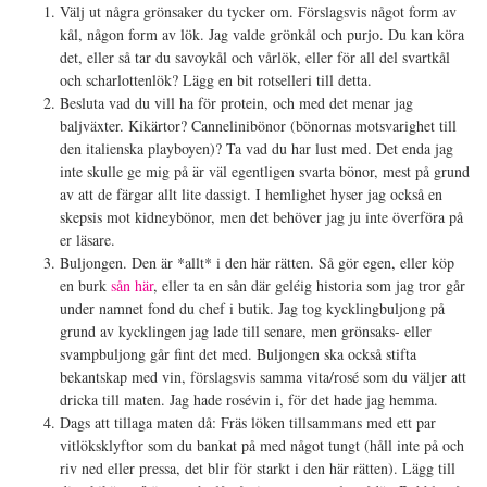
Välj ut några grönsaker du tycker om. Förslagsvis något form av
kål, någon form av lök. Jag valde grönkål och purjo. Du kan köra
det, eller så tar du savoykål och vårlök, eller för all del svartkål
och scharlottenlök? Lägg en bit rotselleri till detta.
Besluta vad du vill ha för protein, och med det menar jag
baljväxter. Kikärtor? Cannelinibönor (bönornas motsvarighet till
den italienska playboyen)? Ta vad du har lust med. Det enda jag
inte skulle ge mig på är väl egentligen svarta bönor, mest på grund
av att de färgar allt lite dassigt. I hemlighet hyser jag också en
skepsis mot kidneybönor, men det behöver jag ju inte överföra på
er läsare.
Buljongen. Den är *allt* i den här rätten. Så gör egen, eller köp
en burk
sån här
, eller ta en sån där geléig historia som jag tror går
under namnet fond du chef i butik. Jag tog kycklingbuljong på
grund av kycklingen jag lade till senare, men grönsaks- eller
svampbuljong går fint det med. Buljongen ska också stifta
bekantskap med vin, förslagsvis samma vita/rosé som du väljer att
dricka till maten. Jag hade rosévin i, för det hade jag hemma.
Dags att tillaga maten då: Fräs löken tillsammans med ett par
vitlöksklyftor som du bankat på med något tungt (håll inte på och
riv ned eller pressa, det blir för starkt i den här rätten). Lägg till