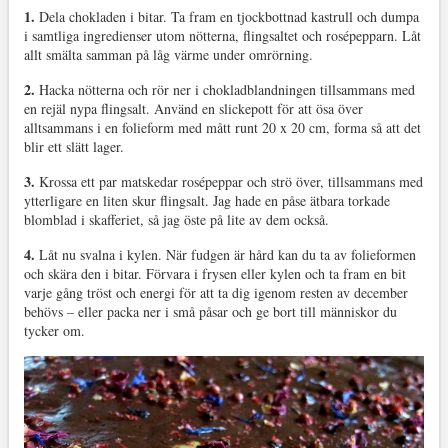
1.
Dela chokladen i bitar. Ta fram en tjockbottnad kastrull och dumpa
i samtliga ingredienser utom nötterna, flingsaltet och rosépepparn. Låt
allt smälta samman på låg värme under omrörning.
2.
Hacka nötterna och rör ner i chokladblandningen tillsammans med
en rejäl nypa flingsalt. Använd en slickepott för att ösa över
alltsammans i en folieform med mått runt 20 x 20 cm, forma så att det
blir ett slätt lager.
3.
Krossa ett par matskedar rosépeppar och strö över, tillsammans med
ytterligare en liten skur flingsalt. Jag hade en påse ätbara torkade
blomblad i skafferiet, så jag öste på lite av dem också.
4.
Låt nu svalna i kylen. När fudgen är hård kan du ta av folieformen
och skära den i bitar. Förvara i frysen eller kylen och ta fram en bit
varje gång tröst och energi för att ta dig igenom resten av december
behövs – eller packa ner i små påsar och ge bort till människor du
tycker om.