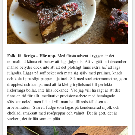
Folk, fä, övriga – Hör upp.
Med första advent i ryggen är det
normalt att känna ett behov att laga julgodis. Att vi gått in i december
månad betyder dock inte att att det plötsligt finns extra
tid
att laga
julgodis. Ligga på sofflocket och mata sig själv med praliner, knäck
och kola i prassligt papper – ja tack. Stå med sockertermometrar, göra
dropptest och kämpa med att få kletig tryffelsmet till perfekta
likformiga bollar, inte lika lockande. Vad jag vill ha sagt är att det
finns en tid för allt, meditativt precisionsarbete med hemlagade
sötsaker också, men ibland vill man ha tillfredsställelsen utan
arbetsinsatsen. Svaret: fudge som lagas på kondenserad mjölk och
choklad, smaksatt med rosépeppar och valnöt. Det är gott, det är
vackert, det är lätt som en plätt.