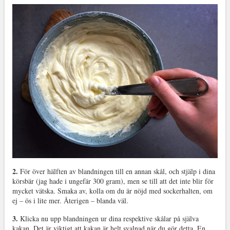
2.
För över hälften av blandningen till en annan skål, och stjälp i dina
körsbär (jag hade i ungefär 300 gram), men se till att det inte blir för
mycket vätska. Smaka av, kolla om du är nöjd med sockerhalten, om
ej – ös i lite mer. Återigen – blanda väl.
3.
Klicka nu upp blandningen ur dina respektive skålar på själva
kakan. Det är viktigt att kakan är helt svalnad när du gör detta. En