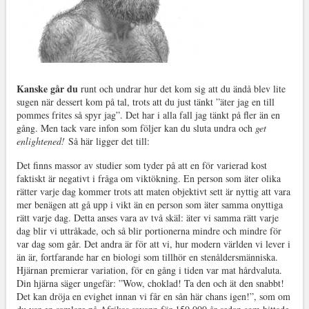
Kanske går du
runt och undrar hur det kom sig att du ändå blev lite
sugen när dessert kom på tal, trots att du just tänkt ”äter jag en till
pommes frites så spyr jag”. Det har i alla fall jag tänkt på fler än en
gång. Men tack vare infon som följer kan du sluta undra och
get
enlightened!
Så här ligger det till:
Det finns massor av studier som tyder på att en för varierad kost
faktiskt är negativt i fråga om viktökning. En person som äter olika
rätter varje dag kommer trots att maten objektivt sett är nyttig att vara
mer benägen att gå upp i vikt än en person som äter samma onyttiga
rätt varje dag. Detta anses vara av två skäl: äter vi samma rätt varje
dag blir vi uttråkade, och så blir portionerna mindre och mindre för
var dag som går. Det andra är för att vi, hur modern världen vi lever i
än är, fortfarande har en biologi som tillhör en stenåldersmänniska.
Hjärnan premierar variation, för en gång i tiden var mat hårdvaluta.
Din hjärna säger ungefär: ”Wow, choklad! Ta den och ät den snabbt!
Det kan dröja en evighet innan vi får en sån här chans igen!”, som om