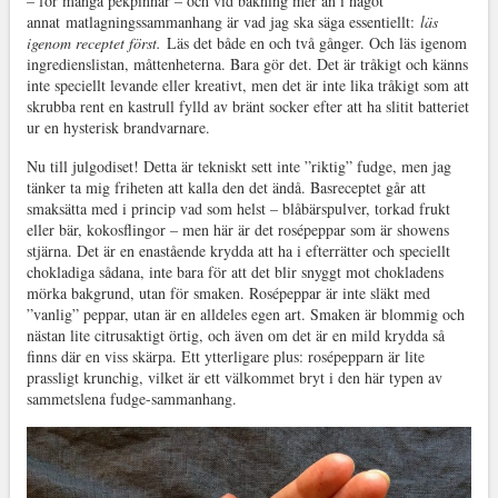
– för många pekpinnar – och vid bakning mer än i något
annat matlagningssammanhang är vad jag ska säga essentiellt:
läs
igenom receptet först.
Läs det både en och två gånger. Och läs igenom
ingredienslistan, måttenheterna. Bara gör det. Det är tråkigt och känns
inte speciellt levande eller kreativt, men det är inte lika tråkigt som att
skrubba rent en kastrull fylld av bränt socker efter att ha slitit batteriet
ur en hysterisk brandvarnare.
Nu till julgodiset! Detta är tekniskt sett inte ”riktig” fudge, men jag
tänker ta mig friheten att kalla den det ändå. Basreceptet går att
smaksätta med i princip vad som helst – blåbärspulver, torkad frukt
eller bär, kokosflingor – men här är det rosépeppar som är showens
stjärna. Det är en enastående krydda att ha i efterrätter och speciellt
chokladiga sådana, inte bara för att det blir snyggt mot chokladens
mörka bakgrund, utan för smaken. Rosépeppar är inte släkt med
”vanlig” peppar, utan är en alldeles egen art. Smaken är blommig och
nästan lite citrusaktigt örtig, och även om det är en mild krydda så
finns där en viss skärpa. Ett ytterligare plus: rosépepparn är lite
prassligt krunchig, vilket är ett välkommet bryt i den här typen av
sammetslena fudge-sammanhang.