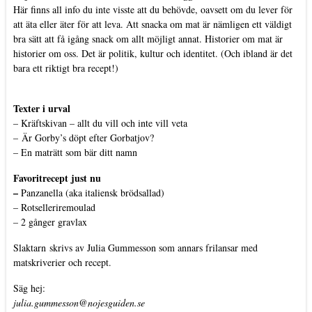
Här finns all info du inte visste att du behövde, oavsett om du lever för
att äta eller äter för att leva. Att snacka om mat är nämligen ett väldigt
bra sätt att få igång snack om allt möjligt annat. Historier om mat är
historier om oss. Det är politik, kultur och identitet. (Och ibland är det
bara ett riktigt bra recept!)
Texter i urval
–
Kräftskivan – allt du vill och inte vill veta
–
Är Gorby’s döpt efter Gorbatjov?
–
En maträtt som bär ditt namn
Favoritrecept just nu
–
Panzanella (aka italiensk brödsallad)
–
Rotselleriremoulad
–
2 gånger gravlax
Slaktarn
skrivs av Julia Gummesson som annars frilansar med
matskriverier och recept.
Säg hej:
julia.gummesson@nojesguiden.se