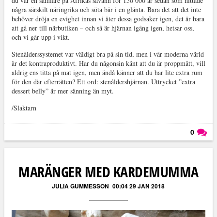
du var en samlare på Afrikas savann för 150 000 år sedan som hittade
några särskilt näringrika och söta bär i en glänta. Bara det att det inte
behöver dröja en evighet innan vi äter dessa godsaker igen, det är bara
att gå ner till närbutiken – och så är hjärnan igång igen, hetsar oss,
och vi går upp i vikt.
Stenålderssystemet var väldigt bra på sin tid, men i vår moderna värld
är det kontraproduktivt. Har du någonsin känt att du är proppmätt, vill
aldrig ens titta på mat igen, men ändå känner att du har lite extra rum
för den där efterrätten? Ett ord: stenåldershjärnan. Uttrycket ”extra
dessert belly” är mer sänning än myt.
/Slaktarn
0
Läs kommentarer (
0
)
MARÄNGER MED KARDEMUMMA
JULIA GUMMESSON
00:04 29 JAN 2018