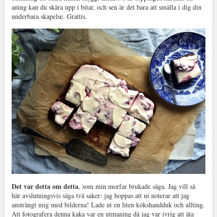
aning kan du skära upp i bitar, och sen är det bara att smälla i dig din
underbara skapelse. Grattis.
Det var detta om detta
, som min morfar brukade säga. Jag vill så
här avslutningsvis säga två saker: jag hoppas att ni noterar att jag
ansträngt mig med bilderna! Lade ut en liten kökshandduk och allting.
Att fotografera denna kaka var en utmaning då jag var ivrig att äta