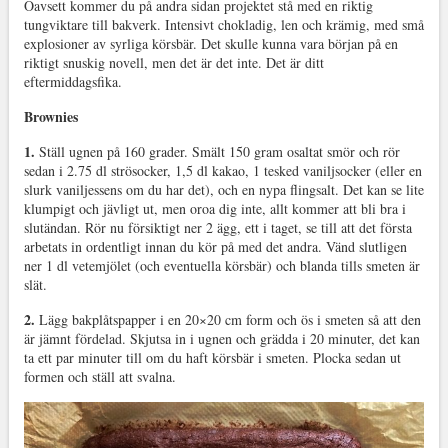
Oavsett kommer du på andra sidan projektet stå med en riktig
tungviktare till bakverk. Intensivt chokladig, len och krämig, med små
explosioner av syrliga körsbär. Det skulle kunna vara början på en
riktigt snuskig novell, men det är det inte. Det är ditt
eftermiddagsfika.
Brownies
1.
Ställ ugnen på 160 grader. Smält 150 gram osaltat smör och rör
sedan i 2.75 dl strösocker, 1,5 dl kakao, 1 tesked vaniljsocker (eller en
slurk vaniljessens om du har det), och en nypa flingsalt. Det kan se lite
klumpigt och jävligt ut, men oroa dig inte, allt kommer att bli bra i
slutändan. Rör nu försiktigt ner 2 ägg, ett i taget, se till att det första
arbetats in ordentligt innan du kör på med det andra. Vänd slutligen
ner 1 dl vetemjölet (och eventuella körsbär) och blanda tills smeten är
slät.
2.
Lägg bakplåtspapper i en 20×20 cm form och ös i smeten så att den
är jämnt fördelad. Skjutsa in i ugnen och grädda i 20 minuter, det kan
ta ett par minuter till om du haft körsbär i smeten. Plocka sedan ut
formen och ställ att svalna.