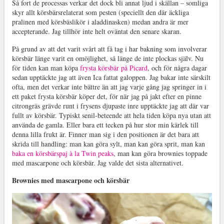
Så fort de processas verkar det dock bli annat ljud i skällan – somliga
skyr allt körsbärsrelaterat som pesten (speciellt den där äckliga
pralinen med körsbäslikör i aladdinasken) medan andra är mer
accepterande. Jag tillhör inte helt oväntat den senare skaran.
På grund av att det varit svårt att få tag i har bakning som involverar
körsbär länge varit en omöjlighet, så länge de inte plockas själv. Nu
för tiden kan man köpa
frysta körsbär på Picard
, och för några dagar
sedan upptäckte jag att även Ica fattat galoppen. Jag bakar inte särskilt
ofta, men det verkar inte bättre än att jag varje gång jag springer in i
ett paket frysta körsbär köper det, för när jag på jakt efter en pinne
citrongräs grävde runt i frysens djupaste inre upptäckte jag att där var
fullt av körsbär. Typiskt senil-beteende att hela tiden köpa nya utan att
använda de gamla. Eller bara ett tecken på hur stor min kärlek till
denna lilla frukt är. Finner man sig i den positionen är det bara att
skrida till handling: man kan göra sylt, man kan göra sprit, man kan
baka en körsbärspaj à la Twin peaks
, man kan göra brownies toppade
med mascarpone och körsbär. Jag valde det sista alternativet.
Brownies med mascarpone och körsbär