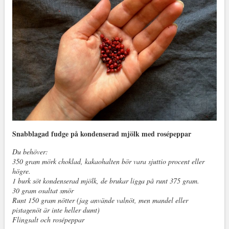
Snabblagad fudge på kondenserad mjölk med rosépeppar
Du behöver:
350 gram mörk choklad, kakaohalten bör vara sjuttio procent eller
högre.
1 burk söt kondenserad mjölk, de brukar ligga på runt 375 gram.
30 gram osaltat smör
Runt 150 gram nötter (jag använde valnöt, men mandel eller
pistagenöt är inte heller dumt)
Flingsalt och rosépeppar