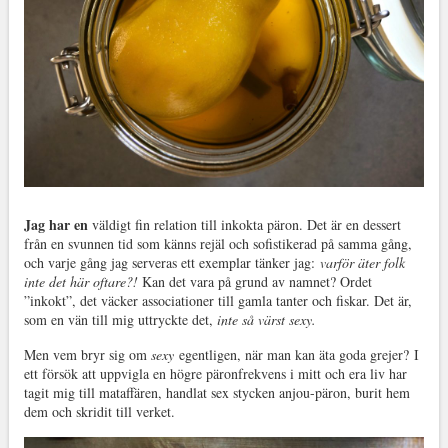
Jag har en
väldigt fin relation till inkokta päron. Det är en dessert
från en svunnen tid som känns rejäl och sofistikerad på samma gång,
och varje gång jag serveras ett exemplar tänker jag:
varför äter folk
inte det här oftare?!
Kan det vara på grund av namnet? Ordet
”inkokt”, det väcker associationer till gamla tanter och fiskar. Det är,
som en vän till mig uttryckte det,
inte så värst sexy.
Men vem bryr sig om
sexy
egentligen, när man kan äta goda grejer? I
ett försök att uppvigla en högre päronfrekvens i mitt och era liv har
tagit mig till mataffären, handlat sex stycken anjou-päron, burit hem
dem och skridit till verket.