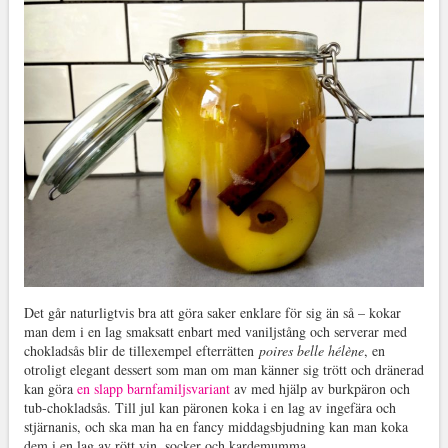
Det går naturligtvis bra att göra saker enklare för sig än så – kokar
man dem i en lag smaksatt enbart med vaniljstång och serverar med
chokladsås blir de tillexempel efterrätten
poires belle hélène
, en
otroligt elegant dessert som man om man känner sig trött och dränerad
kan göra
en slapp barnfamiljsvariant
av med hjälp av burkpäron och
tub-chokladsås. Till jul kan päronen koka i en lag av ingefära och
stjärnanis, och ska man ha en fancy middagsbjudning kan man koka
dem i en lag av rött vin, socker och kardemumma.