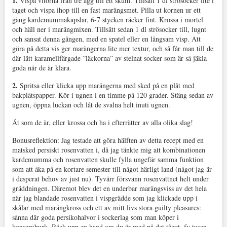
1.
Vispa vitorna från tre ägg till ett skum. Tillsätt 1 dl strösocker lite i
taget och vispa ihop till en fast marängsmet. Pilla ut kornen ur ett
gäng kardemummakapslar, 6-7 stycken räcker fint. Krossa i mortel
och häll ner i marängmixen. Tillsätt sedan 1 dl strösocker till, lugnt
och sansat denna gången, med en spatel eller en långsam visp. Att
göra på detta vis ger marängerna lite mer textur, och så får man till de
där lätt karamellfärgade ”läckorna” av stelnat socker som är så jäkla
goda när de är klara.
2.
Spritsa eller klicka upp marängerna med sked på en plåt med
bakplåtspapper. Kör i ugnen i en timme på 120 grader. Stäng sedan av
ugnen, öppna luckan och låt de svalna helt inuti ugnen.
Ät som de är, eller krossa och ha i efterrätter av alla olika slag!
Bonusreflektion: Jag testade att göra hälften av detta recept med en
matsked persiskt rosenvatten i, då jag tänkte mig att kombinationen
kardemumma och rosenvatten skulle fylla ungefär samma funktion
som att åka på en kortare semester till något härligt land (något jag är
i desperat behov av just nu). Tyvärr försvann rosenvattnet helt under
gräddningen. Däremot blev det en underbar marängsviss av det hela
när jag blandade rosenvatten i vispgrädde som jag klickade upp i
skålar med marängkross och ett av mitt livs stora guilty pleasures:
sånna där goda persikohalvor i sockerlag som man köper i
konservburk. Räck upp en hand om du är med på det tåget, fy tusan