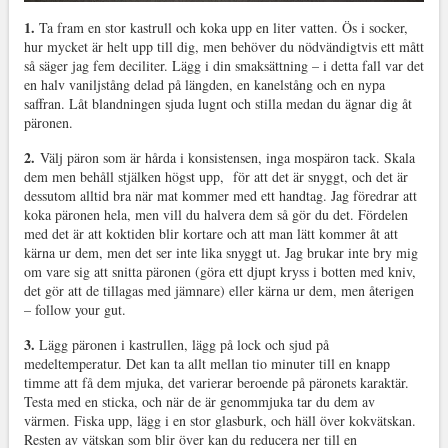
1.
Ta fram en stor kastrull och koka upp en liter vatten. Ös i socker,
hur mycket är helt upp till dig, men behöver du nödvändigtvis ett mått
så säger jag fem deciliter. Lägg i din smaksättning – i detta fall var det
en halv vaniljstång delad på längden, en kanelstång och en nypa
saffran. Låt blandningen sjuda lugnt och stilla medan du ägnar dig åt
päronen.
2.
Välj päron som är hårda i konsistensen, inga mospäron tack. Skala
dem men behåll stjälken högst upp, för att det är snyggt, och det är
dessutom alltid bra när mat kommer med ett handtag. Jag föredrar att
koka päronen hela, men vill du halvera dem så gör du det. Fördelen
med det är att koktiden blir kortare och att man lätt kommer åt att
kärna ur dem, men det ser inte lika snyggt ut. Jag brukar inte bry mig
om vare sig att snitta päronen (göra ett djupt kryss i botten med kniv,
det gör att de tillagas med jämnare) eller kärna ur dem, men återigen
– follow your gut.
3.
Lägg päronen i kastrullen, lägg på lock och sjud på
medeltemperatur. Det kan ta allt mellan tio minuter till en knapp
timme att få dem mjuka, det varierar beroende på päronets karaktär.
Testa med en sticka, och när de är genommjuka tar du dem av
värmen. Fiska upp, lägg i en stor glasburk, och häll över kokvätskan.
Resten av vätskan som blir över kan du reducera ner till en