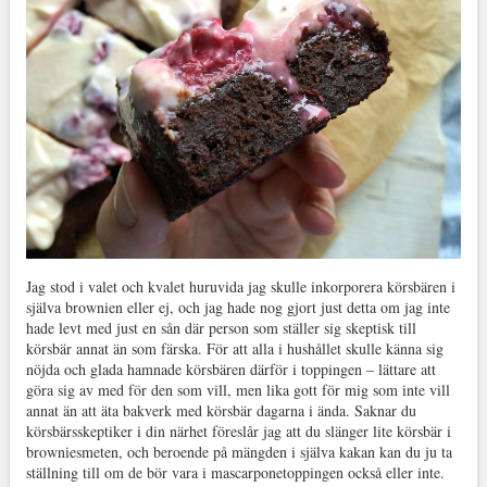
Jag stod i valet och kvalet huruvida jag skulle inkorporera körsbären i
själva brownien eller ej, och jag hade nog gjort just detta om jag inte
hade levt med just en sån där person som ställer sig skeptisk till
körsbär annat än som färska. För att alla i hushållet skulle känna sig
nöjda och glada hamnade körsbären därför i toppingen – lättare att
göra sig av med för den som vill, men lika gott för mig som inte vill
annat än att äta bakverk med körsbär dagarna i ända. Saknar du
körsbärsskeptiker i din närhet föreslår jag att du slänger lite körsbär i
browniesmeten, och beroende på mängden i själva kakan kan du ju ta
ställning till om de bör vara i mascarponetoppingen också eller inte.