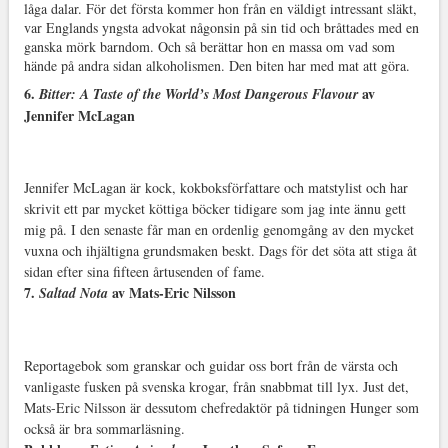
låga dalar. För det första kommer hon från en väldigt intressant släkt,
var Englands yngsta advokat någonsin på sin tid och bråttades med en
ganska mörk barndom. Och så berättar hon en massa om vad som
hände på andra sidan alkoholismen. Den biten har med mat att göra.
6.
av
Bitter: A Taste of the World’s Most Dangerous Flavour
Jennifer McLagan
Jennifer McLagan är kock, kokboksförfattare och matstylist och har
skrivit ett par mycket köttiga böcker tidigare som jag inte ännu gett
mig på. I den senaste får man en ordenlig genomgång av den mycket
vuxna och ihjältigna grundsmaken beskt. Dags för det söta att stiga åt
sidan efter sina fifteen årtusenden of fame.
7.
av Mats-Eric Nilsson
Saltad Nota
Reportagebok som granskar och guidar oss bort från de värsta och
vanligaste fusken på svenska krogar, från snabbmat till lyx. Just det,
Mats-Eric Nilsson är dessutom chefredaktör på tidningen Hunger som
också är bra sommarläsning.