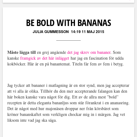
Läs kommentarer (
5
)
BE BOLD WITH BANANAS
JULIA GUMMESSON
14:19 11 MAJ 2015
Måste lägga till
en grej angående
det jag skrev om bananer
. Som
kanske
framgick av det här inlägget
har jag en fascination för udda
kokböcker. Här är en på banantemat. Titeln får fem av fem i betyg.
Jag tycker att bananer i matlagning är en stor synd, men jag accepterar
att vi alla är olika. Tillhör du den mer accepterande falangen kan den
här boken kanske vara något för dig. Ett av de allra mest ”bold”
recepten är detta eleganta bananljus som står förankrat i en ananasring.
Det är något med hur majonäsen droppar ner från körsbäret som
kröner bananskaftet som verkligen chockar mig in i märgen. Jag vet
liksom inte vad jag ska säga.