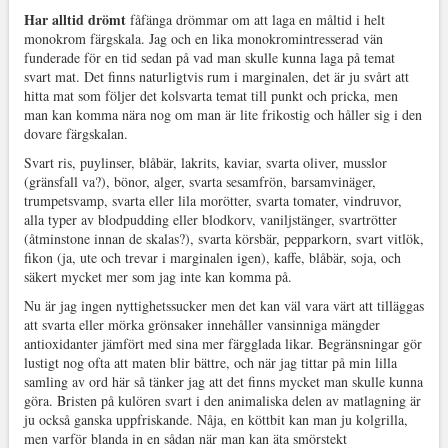
Har alltid drömt
fåfänga drömmar om att laga en måltid i helt
monokrom färgskala. Jag och en lika monokromintresserad vän
funderade för en tid sedan på vad man skulle kunna laga på temat
svart mat. Det finns naturligtvis rum i marginalen, det är ju svårt att
hitta mat som följer det kolsvarta temat till punkt och pricka, men
man kan komma nära nog om man är lite frikostig och håller sig i den
dovare färgskalan.
Svart ris, puylinser, blåbär, lakrits, kaviar, svarta oliver, musslor
(gränsfall va?), bönor, alger, svarta sesamfrön, barsamvinäger,
trumpetsvamp, svarta eller lila morötter, svarta tomater, vindruvor,
alla typer av blodpudding eller blodkorv, vaniljstänger, svartrötter
(åtminstone innan de skalas?), svarta körsbär, pepparkorn, svart vitlök,
fikon (ja, ute och trevar i marginalen igen), kaffe, blåbär, soja, och
säkert mycket mer som jag inte kan komma på.
Nu är jag ingen nyttighetssucker men det kan väl vara värt att tilläggas
att svarta eller mörka grönsaker innehåller vansinniga mängder
antioxidanter jämfört med sina mer färgglada likar. Begränsningar gör
lustigt nog ofta att maten blir bättre, och när jag tittar på min lilla
samling av ord här så tänker jag att det finns mycket man skulle kunna
göra. Bristen på kulören svart i den animaliska delen av matlagning är
ju också ganska uppfriskande. Nåja, en köttbit kan man ju kolgrilla,
men varför blanda in en sådan när man kan äta smörstekt