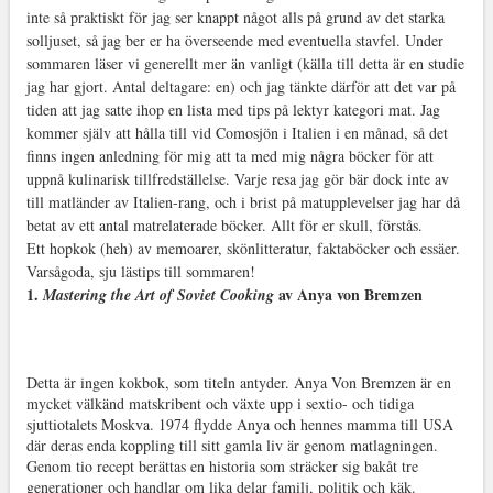
inte så praktiskt för jag ser knappt något alls på grund av det starka
solljuset, så jag ber er ha överseende med eventuella stavfel. Under
sommaren läser vi generellt mer än vanligt (källa till detta är en studie
jag har gjort. Antal deltagare: en) och jag tänkte därför att det var på
tiden att jag satte ihop en lista med tips på lektyr kategori mat. Jag
kommer själv att hålla till vid Comosjön i Italien i en månad, så det
finns ingen anledning för mig att ta med mig några böcker för att
uppnå kulinarisk tillfredställelse. Varje resa jag gör bär dock inte av
till matländer av Italien-rang, och i brist på matupplevelser jag har då
betat av ett antal matrelaterade böcker. Allt för er skull, förstås.
Ett hopkok (heh) av memoarer, skönlitteratur, faktaböcker och essäer.
Varsågoda, sju lästips till sommaren!
1.
av Anya von Bremzen
Mastering the Art of Soviet Cooking
Detta är ingen kokbok, som titeln antyder. Anya Von Bremzen är en
mycket välkänd matskribent och växte upp i sextio- och tidiga
sjuttiotalets Moskva. 1974 flydde Anya och hennes mamma till USA
där deras enda koppling till sitt gamla liv är genom matlagningen.
Genom tio recept berättas en historia som sträcker sig bakåt tre
generationer och handlar om lika delar familj, politik och käk.