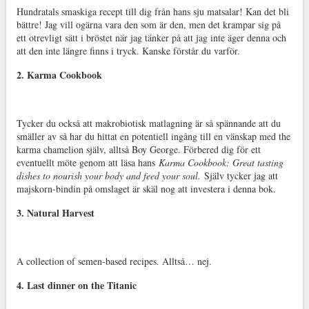
Hundratals smaskiga recept till dig från hans sju matsalar! Kan det bli
bättre! Jag vill ogärna vara den som är den, men det krampar sig på
ett otrevligt sätt i bröstet när jag tänker på att jag inte äger denna och
att den inte längre finns i tryck. Kanske förstår du varför.
2. Karma Cookbook
Tycker du också att makrobiotisk matlagning är så spännande att du
smäller av så har du hittat en potentiell ingång till en vänskap med the
karma chamelion själv, alltså Boy George. Förbered dig för ett
eventuellt möte genom att läsa hans
Karma Cookbook: Great tasting
dishes to nourish your body and feed your soul.
Själv tycker jag att
majskorn-bindin på omslaget är skäl nog att investera i denna bok.
3. Natural Harvest
A collection of semen-based recipes. Alltså… nej.
4. Last dinner on the Titanic