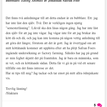
Bubblare:
av Jonathan Safran Foer
Eating Animals
Det finns två anledningar till att detta endast är en bubblare. Ett: jag
har inte läst den själv. Två: Det är verkligen ingen njutig
”semesterläsning”. Likväl ska den läsas någon gång. Jag har inte läst
den själv för att jag inte vågar. Jag vågar inte för att jag brukar äta
kött då och då, och jag kan inte komma på någon vettig anledning till
att göra det längre, förutom att det är gott. Jag är övertygad om att
mitt köttätande kommer att upphöra efter att ha plöjt Safran Foers
ingående undersökning av factory farming. Således har jag på grund
av min feghet skjutit det på framtiden. Jag är bara en människa, som
ni vet, och en köttätande sådan. Detta får vi gå in på vid ett senare
tillfälle om det finns intresse av det.
Har ni tips till mig? Jag tackar och tar emot på mitt allra ödmjukaste
vis.
Trevlig läsning!
/Slaktarn
5