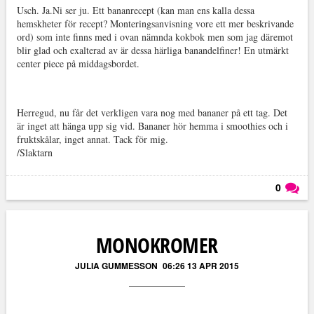
Usch. Ja.Ni ser ju. Ett bananrecept (kan man ens kalla dessa
hemskheter för recept? Monteringsanvisning vore ett mer beskrivande
ord) som inte finns med i ovan nämnda kokbok men som jag däremot
blir glad och exalterad av är dessa härliga banandelfiner! En utmärkt
center piece på middagsbordet.
Herregud, nu får det verkligen vara nog med bananer på ett tag. Det
är inget att hänga upp sig vid. Bananer hör hemma i smoothies och i
fruktskålar, inget annat. Tack för mig.
/Slaktarn
0
Läs kommentarer (
0
)
MONOKROMER
JULIA GUMMESSON
06:26 13 APR 2015