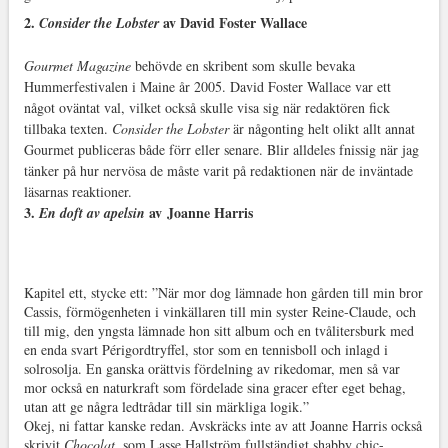
2.
av David Foster Wallace
Consider the Lobster
Gourmet Magazine
behövde en skribent som skulle bevaka
Hummerfestivalen i Maine år 2005. David Foster Wallace var ett
något oväntat val, vilket också skulle visa sig när redaktören fick
tillbaka texten.
Consider the Lobster
är någonting helt olikt allt annat
Gourmet publiceras både förr eller senare. Blir alldeles fnissig när jag
tänker på hur nervösa de måste varit på redaktionen när de inväntade
läsarnas reaktioner.
3.
av
Joanne Harris
En doft av apelsin
Kapitel ett, stycke ett: ”När mor dog lämnade hon gården till min bror
Cassis, förmögenheten i vinkällaren till min syster Reine-Claude, och
till mig, den yngsta lämnade hon sitt album och en tvålitersburk med
en enda svart Périgordtryffel, stor som en tennisboll och inlagd i
solrosolja. En ganska orättvis fördelning av rikedomar, men så var
mor också en naturkraft som fördelade sina gracer efter eget behag,
utan att ge några ledtrådar till sin märkliga logik.”
Okej, ni fattar kanske redan. Avskräcks inte av att Joanne Harris också
skrivit
Chocolat
, som Lasse Hallström fullständigt shabby chic-