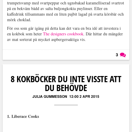
trumpetsvamp med svartpeppar och ugnsbakad karamelliserad svartrot
på en bekväm bädd av salta buljongkokta puylinser. Eller en
kaffedrink tillsammans med en liten pajbit lagad på svarta körsbär och
mörk choklad.
För oss som går igång på detta kan det vara en bra idé att investera i
en kokbok som heter
The designers cookbook
. Där hittar du mängder
av mat sorterat på mycket aspbergersaktiga vis.
3
Läs kommentarer (
3
)
8 KOKBÖCKER DU INTE VISSTE ATT
DU BEHÖVDE
JULIA GUMMESSON
12:00 2 APR 2015
1. Liberace Cooks