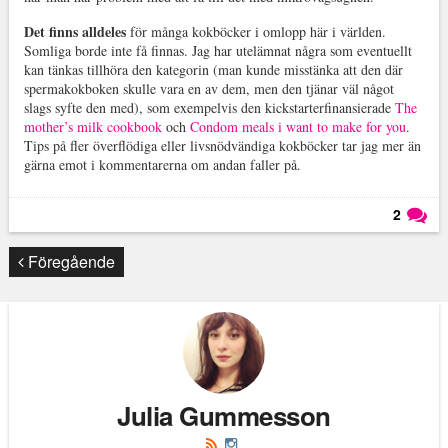
Det finns alldeles
för många kokböcker i omlopp här i världen.
Somliga borde inte få finnas. Jag har utelämnat några som eventuellt
kan tänkas tillhöra den kategorin (man kunde misstänka att den där
spermakokboken skulle vara en av dem, men den tjänar väl något
slags syfte den med), som exempelvis den kickstarterfinansierade
The
mother’s milk cookbook
och
Condom meals i want to make for you
.
Tips på fler överflödiga eller livsnödvändiga kokböcker tar jag mer än
gärna emot i kommentarerna om andan faller på.
2
Läs kommentarer (
2
)
Föregående
Julia Gummesson