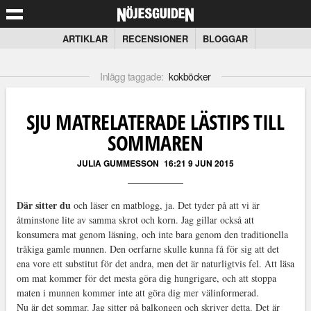
ARTIKLAR
RECENSIONER
BLOGGAR
Inlägg taggade:
kokböcker
SJU MATRELATERADE LÄSTIPS TILL
SOMMAREN
JULIA GUMMESSON
16:21 9 JUN 2015
Där sitter du
och läser en matblogg, ja. Det tyder på att vi är
åtminstone lite av samma skrot och korn. Jag gillar också att
konsumera mat genom läsning, och inte bara genom den traditionella
tråkiga gamle munnen. Den oerfarne skulle kunna få för sig att det
ena vore ett substitut för det andra, men det är naturligtvis fel. Att läsa
om mat kommer för det mesta göra dig hungrigare, och att stoppa
maten i munnen kommer inte att göra dig mer välinformerad.
Nu är det sommar. Jag sitter på balkongen och skriver detta. Det är