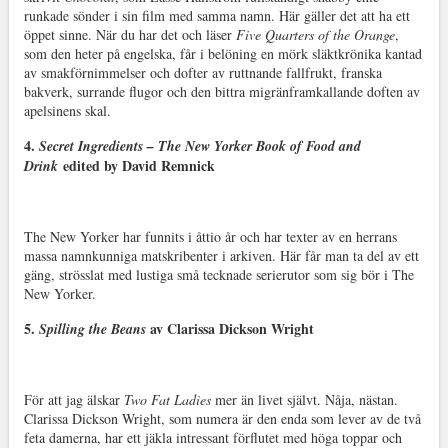
runkade sönder i sin film med samma namn. Här gäller det att ha ett
öppet sinne. När du har det och läser
Five Quarters of the Orange
,
som den heter på engelska, får i belöning en mörk släktkrönika kantad
av smakförnimmelser och dofter av ruttnande fallfrukt, franska
bakverk, surrande flugor och den bittra migränframkallande doften av
apelsinens skal.
4.
Secret Ingredients – The New Yorker Book of Food and
edited by David Remnick
Drink
The New Yorker har funnits i åttio år och har texter av en herrans
massa namnkunniga matskribenter i arkiven. Här får man ta del av ett
gäng, strösslat med lustiga små tecknade serierutor som sig bör i The
New Yorker.
5.
av Clarissa Dickson Wright
Spilling the Beans
För att jag älskar
Two Fat Ladies
mer än livet självt. Nåja, nästan.
Clarissa Dickson Wright, som numera är den enda som lever av de två
feta damerna, har ett jäkla intressant förflutet med höga toppar och