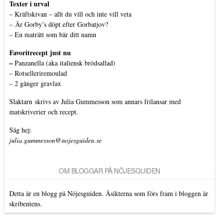
Texter i urval
–
Kräftskivan – allt du vill och inte vill veta
–
Är Gorby’s döpt efter Gorbatjov?
–
En maträtt som bär ditt namn
Favoritrecept just nu
–
Panzanella (aka italiensk brödsallad)
–
Rotselleriremoulad
–
2 gånger gravlax
Slaktarn
skrivs av Julia Gummesson som annars frilansar med
matskriverier och recept.
Säg hej:
julia.gummesson@nojesguiden.se
OM BLOGGAR PÅ NÖJESGUIDEN
Detta är en blogg på Nöjesguiden. Åsikterna som förs fram i bloggen är
skribentens.