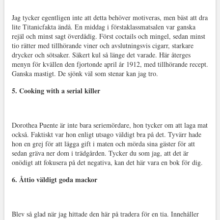
Jag tycker egentligen inte att detta behöver motiveras, men bäst att dra
lite Titanicfakta ändå. En middag i förstaklassmatsalen var ganska
rejäl och minst sagt överdådig. Först coctails och mingel, sedan minst
tio rätter med tillhörande viner och avslutningsvis cigarr, starkare
drycker och sötsaker. Säkert kul så länge det varade. Här återges
menyn för kvällen den fjortonde april år 1912, med tillhörande recept.
Ganska mastigt. De sjönk väl som stenar kan jag tro.
5. Cooking with a serial killer
Dorothea Puente är inte bara seriemördare, hon tycker om att laga mat
också. Faktiskt var hon enligt utsago väldigt bra på det. Tyvärr hade
hon en grej för att lägga gift i maten och mörda sina gäster för att
sedan gräva ner dom i trädgården. Tycker du som jag, att det är
onödigt att fokusera på det negativa, kan det här vara en bok för dig.
6. Åttio väldigt goda mackor
Blev så glad när jag hittade den här på tradera för en tia. Innehåller