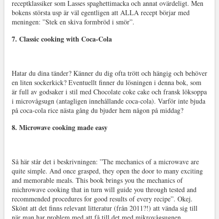
receptklassiker som Lasses spaghettimacka och annat ovärdeligt. Men
bokens största usp är väl egentligen att ALLA recept börjar med
meningen: ”Stek en skiva formbröd i smör”.
7. Classic cooking with Coca-Cola
Hatar du dina tänder? Känner du dig ofta trött och hängig och behöver
en liten sockerkick? Eventuellt finner du lösningen i denna bok, som
är full av godsaker i stil med Chocolate coke cake och fransk löksoppa
i microvågsugn (antagligen innehållande coca-cola). Varför inte bjuda
på coca-cola rice nästa gång du bjuder hem någon på middag?
8. Microwave cooking made easy
Så här står det i beskrivningen: ”The mechanics of a microwave are
quite simple. And once grasped, they open the door to many exciting
and memorable meals. This book brings you the mechanics of
michrowave cooking that in turn will guide you through tested and
recommended procedures for good results of every recipe”. Okej.
Skönt att det finns relevant litteratur (från 2011?!) att vända sig till
när man har problem med att få till det med mikrovågsugnen.