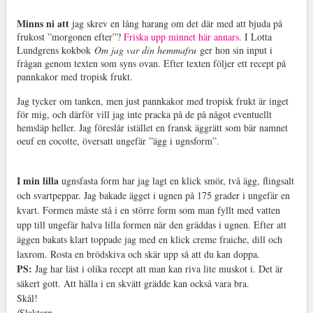
Minns ni att
jag skrev en lång harang om det där med att bjuda på
frukost ”morgonen efter”?
Friska upp minnet här annars.
I Lotta
Lundgrens kokbok
Om jag var din hemmafru
ger hon sin input i
frågan genom texten som syns ovan. Efter texten följer ett recept på
pannkakor med tropisk frukt.
Jag tycker om tanken, men just pannkakor med tropisk frukt är inget
för mig, och därför vill jag inte pracka på de på något eventuellt
hemsläp heller. Jag föreslår istället en fransk äggrätt som bär namnet
oeuf en cocotte, översatt ungefär ”ägg i ugnsform”.
I min lilla
ugnsfasta form har jag lagt en klick smör, två ägg, flingsalt
och svartpeppar. Jag bakade ägget i ugnen på 175 grader i ungefär en
kvart. Formen måste stå i en större form som man fyllt med vatten
upp till ungefär halva lilla formen när den gräddas i ugnen. Efter att
äggen bakats klart toppade jag med en klick creme fraiche, dill och
laxrom. Rosta en brödskiva och skär upp så att du kan doppa.
PS:
Jag har läst i olika recept att man kan riva lite muskot i. Det är
säkert gott. Att hälla i en skvätt grädde kan också vara bra.
Skål!
/Slaktarn