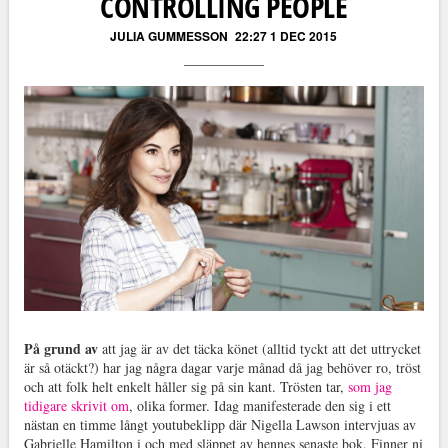
CONTROLLING PEOPLE
JULIA GUMMESSON
22:27 1 DEC 2015
På grund av
att jag är av det täcka könet (alltid tyckt att det uttrycket
är så otäckt?) har jag några dagar varje månad då jag behöver ro, tröst
och att folk helt enkelt håller sig på sin kant. Trösten tar,
som jag
tidigare skrivit om
, olika former. Idag manifesterade den sig i ett
nästan en timme långt youtubeklipp där Nigella Lawson intervjuas av
Gabrielle Hamilton i och med släppet av hennes senaste bok. Finner ni