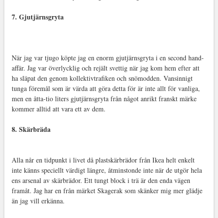
7. Gjutjärnsgryta
När jag var tjugo köpte jag en enorm gjutjärnsgryta i en second hand-
affär. Jag var överlycklig och rejält svettig när jag kom hem efter att
ha släpat den genom kollektivtrafiken och snömodden. Vansinnigt
tunga föremål som är värda att göra detta för är inte allt för vanliga,
men en åtta-tio liters gjutjärnsgryta från något anrikt franskt märke
kommer alltid att vara ett av dem.
8. Skärbräda
Alla når en tidpunkt i livet då plastskärbrädor från Ikea helt enkelt
inte känns speciellt värdigt längre, åtminstonde inte när de utgör hela
ens arsenal av skärbrädor. Ett tungt block i trä är den enda vägen
framåt. Jag har en från märket Skagerak som skänker mig mer glädje
än jag vill erkänna.