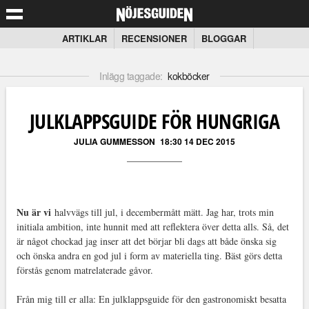
ARTIKLAR
RECENSIONER
BLOGGAR
Inlägg taggade:
kokböcker
JULKLAPPSGUIDE FÖR HUNGRIGA
JULIA GUMMESSON
18:30 14 DEC 2015
Nu är vi
halvvägs till jul, i decembermått mätt. Jag har, trots min
initiala ambition, inte hunnit med att reflektera över detta alls. Så, det
är något chockad jag inser att det börjar bli dags att både önska sig
och önska andra en god jul i form av materiella ting. Bäst görs detta
förstås genom matrelaterade gåvor.
Från mig till er alla: En julklappsguide för den gastronomiskt besatta