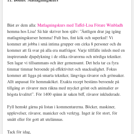
Bäst av dem alla:
Matlagningskurs med Taffel-Lisa Förare Winbladh
hemma hos Lisa! Så här skriver hon själv: ”
Äntligen drar jag igång
matlagningskurser hemma! Fult hus, fint kök och superkul! Vi
kommer att jobba i små intima grupper om cirka 8 personer och du
kommer att få svar på alla era matfrågor. Varje tillfälle inleds med en
inspirerande djupdykning i de olika råvarorna och nördiga tekniker.
Sen lagar vi tillsammans och äter gemensamt. Det hela tar ca fyra
timmar timmar beroende på effektivitet och snacksalighet. Fokus
kommer att ligga på smarta tekniker, långväga råvaror och grönsaker.
Allt anpassat för hemmaköket. Exakta recept bestäms beroende på
tillgång av råvaror men räkna med mycket grönt och animalier av
högsta kvalitet”. För 1400 spänn är saken biff, råvaror inkluderade.
Fyll hemskt gärna på listan i kommentarerna. Böcker, maskiner,
upplevelser, råvaror, manicker och verktyg. Inget är för stort, för
smått eller för gott att utelämnas.
Tack för idag,