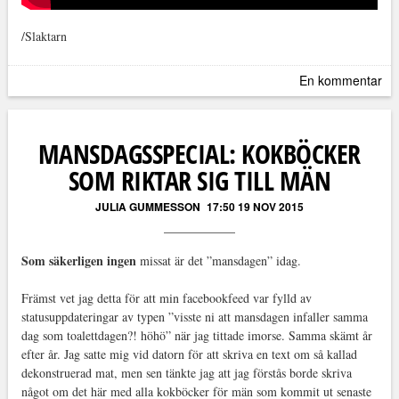
/Slaktarn
En kommentar
MANSDAGSSPECIAL: KOKBÖCKER
SOM RIKTAR SIG TILL MÄN
JULIA GUMMESSON
17:50 19 NOV 2015
Som säkerligen ingen
missat är det ”mansdagen” idag.
Främst vet jag detta för att min facebookfeed var fylld av
statusuppdateringar av typen ”visste ni att mansdagen infaller samma
dag som toalettdagen?! höhö” när jag tittade imorse. Samma skämt år
efter år. Jag satte mig vid datorn för att skriva en text om så kallad
dekonstruerad mat, men sen tänkte jag att jag förstås borde skriva
något om det här med alla kokböcker för män som kommit ut senaste