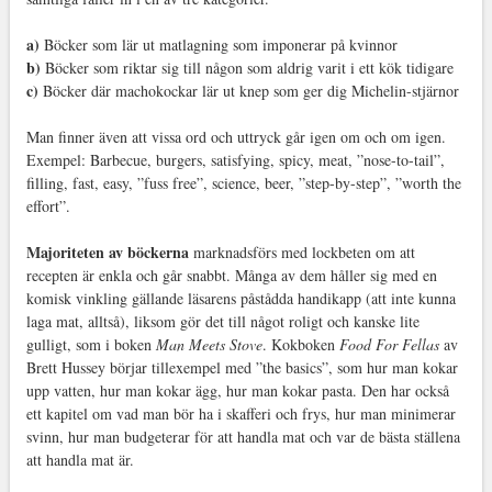
a)
Böcker som lär ut matlagning som imponerar på kvinnor
b)
Böcker som riktar sig till någon som aldrig varit i ett kök tidigare
c)
Böcker där machokockar lär ut knep som ger dig Michelin-stjärnor
Man finner även att vissa ord och uttryck går igen om och om igen.
Exempel: Barbecue, burgers, satisfying, spicy, meat, ”nose-to-tail”,
filling, fast, easy, ”fuss free”, science, beer, ”step-by-step”, ”worth the
effort”.
Majoriteten av böckerna
marknadsförs med lockbeten om att
recepten är enkla och går snabbt. Många av dem håller sig med en
komisk vinkling gällande läsarens påstådda handikapp (att inte kunna
laga mat, alltså), liksom gör det till något roligt och kanske lite
gulligt, som i boken
Man Meets Stove
. Kokboken
Food For Fellas
av
Brett Hussey börjar tillexempel med ”the basics”, som hur man kokar
upp vatten, hur man kokar ägg, hur man kokar pasta. Den har också
ett kapitel om vad man bör ha i skafferi och frys, hur man minimerar
svinn, hur man budgeterar för att handla mat och var de bästa ställena
att handla mat är.