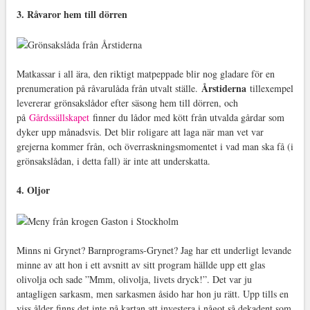
3. Råvaror hem till dörren
Matkassar i all ära, den riktigt matpeppade blir nog gladare för en
Årstiderna
prenumeration på råvarulåda från utvalt ställe.
tillexempel
levererar grönsakslådor efter säsong hem till dörren, och
på
Gårdssällskapet
finner du lådor med kött från utvalda gårdar som
dyker upp månadsvis. Det blir roligare att laga när man vet var
grejerna kommer från, och överraskningsmomentet i vad man ska få (i
grönsakslådan, i detta fall) är inte att underskatta.
4. Oljor
Minns ni Grynet? Barnprograms-Grynet? Jag har ett underligt levande
minne av att hon i ett avsnitt av sitt program hällde upp ett glas
olivolja och sade ”Mmm, olivolja, livets dryck!”. Det var ju
antagligen sarkasm, men sarkasmen åsido har hon ju rätt. Upp tills en
viss ålder finns det inte på kartan att investera i något så dekadent som