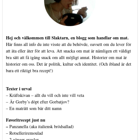
Hej och välkommen till Slaktarn, en blogg som handlar om mat.
Här finns all info du inte visste att du behövde, oavsett om du lever för
att äta eller äter för att leva. Att snacka om mat är nämligen ett väldigt
bra sätt att få igång snack om allt möjligt annat. Historier om mat är
historier om oss. Det är politik, kultur och identitet. (Och ibland är det
bara ett riktigt bra recept!)
Texter i urval
–
Kräftskivan – allt du vill och inte vill veta
–
Är Gorby’s döpt efter Gorbatjov?
–
En maträtt som bär ditt namn
Favoritrecept just nu
–
Panzanella (aka italiensk brödsallad)
–
Rotselleriremoulad
–
2 gånger gravlax