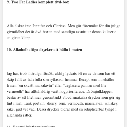
9. Two Fat Ladies komplett dvd-box
Alla älskar inte Jennifer och Clarissa. Men gör föremålet för din juliga
givmildhet det är dvd-boxen med samtliga avsnitt ur denna kultserie
en given klapp.
10. Alkoholhaltiga drycker att hälla i maten
Jag har, trots ihärdiga försök, aldrig lyckats bli en av de som har ett
skåp fullt av halvfulla sherryflaskor hemma. Recept som innehåller
frasen ”en skvätt marsalavin” eller ”deglacera pannan med lite
vermouth” har alltså aldrig varit högprioriterade. Drömjulklappen
består av ett litet men genomtänkt utbud smakrika drycker som gör sig
fint i mat. Tänk portvin, sherry, rom, vermouth, marsalavin, whiskey,
sake, gud vet vad. Dessa drycker bidrar med en oduplicerbar tyngd i
allehanda rätter.
11. Bonus! Matlagningskurs