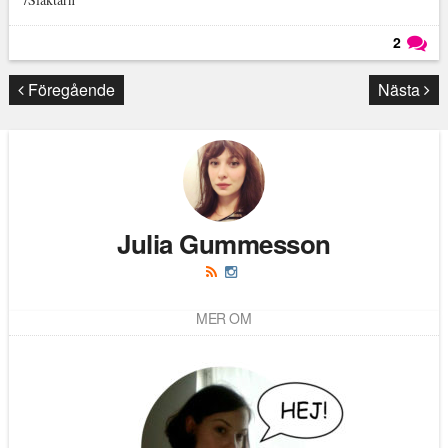
2
Läs kommentarer (
2
)
Föregående
Nästa
Julia Gummesson
MER OM