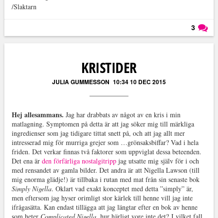
/Slaktarn
3
Läs kommentarer (
3
)
KRISTIDER
JULIA GUMMESSON
10:34 10 DEC 2015
Hej allesammans.
Jag har drabbats av något av en kris i min
matlagning. Symptomen på detta är att jag söker mig till märkliga
ingredienser som jag tidigare tittat snett på, och att jag allt mer
intresserad mig för murriga grejer som …grönsaksbiffar? Vad i hela
friden. Det verkar finnas två faktorer som uppviglat dessa beteenden.
Det ena är
den förfärliga nostalgitripp
jag utsatte mig själv för i och
med rensandet av gamla bilder. Det andra är att Nigella Lawson (till
mig enorma glädje!) är tillbaka i rutan med mat från sin senaste bok
Simply Nigella
. Oklart vad exakt konceptet med detta ”simply” är,
men eftersom jag hyser orimligt stor kärlek till henne vill jag inte
ifrågasätta. Kan endast tillägga att jag längtar efter en bok av henne
som heter
Complicated Nigella
, hur härligt vore inte det? I vilket fall