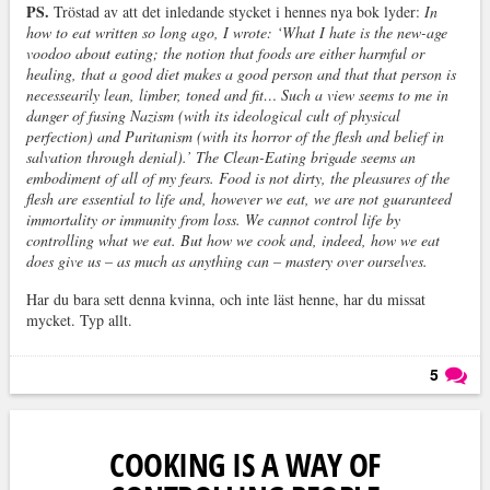
PS.
Tröstad av att det inledande stycket i hennes nya bok lyder:
In
how to eat written so long ago, I wrote: ‘What I hate is the new-age
voodoo about eating; the notion that foods are either harmful or
healing, that a good diet makes a good person and that that person is
necessearily lean, limber, toned and fit… Such a view seems to me in
danger of fusing Nazism (with its ideological cult of physical
perfection) and Puritanism (with its horror of the flesh and belief in
salvation through denial).’ The Clean-Eating brigade seems an
embodiment of all of my fears. Food is not dirty, the pleasures of the
flesh are essential to life and, however we eat, we are not guaranteed
immortality or immunity from loss. We cannot control life by
controlling what we eat. But how we cook and, indeed, how we eat
does give us – as much as anything can – mastery over ourselves.
Har du bara sett denna kvinna, och inte läst henne, har du missat
mycket. Typ allt.
5
Läs kommentarer (
5
)
COOKING IS A WAY OF