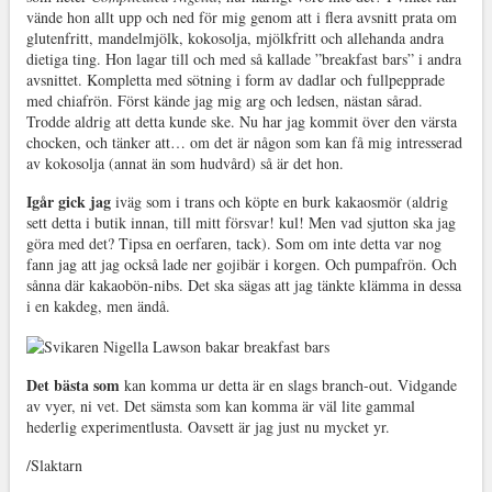
vände hon allt upp och ned för mig genom att i flera avsnitt prata om
glutenfritt, mandelmjölk, kokosolja, mjölkfritt och allehanda andra
dietiga ting. Hon lagar till och med så kallade ”breakfast bars” i andra
avsnittet. Kompletta med sötning i form av dadlar och fullpepprade
med chiafrön. Först kände jag mig arg och ledsen, nästan sårad.
Trodde aldrig att detta kunde ske. Nu har jag kommit över den värsta
chocken, och tänker att… om det är någon som kan få mig intresserad
av kokosolja (annat än som hudvård) så är det hon.
Igår gick jag
iväg som i trans och köpte en burk kakaosmör (aldrig
sett detta i butik innan, till mitt försvar! kul! Men vad sjutton ska jag
göra med det? Tipsa en oerfaren, tack). Som om inte detta var nog
fann jag att jag också lade ner gojibär i korgen. Och pumpafrön. Och
sånna där kakaobön-nibs. Det ska sägas att jag tänkte klämma in dessa
i en kakdeg, men ändå.
Det bästa som
kan komma ur detta är en slags branch-out. Vidgande
av vyer, ni vet. Det sämsta som kan komma är väl lite gammal
hederlig experimentlusta. Oavsett är jag just nu mycket yr.
/Slaktarn