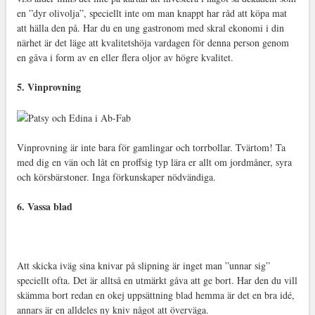
en ”dyr olivolja”, speciellt inte om man knappt har råd att köpa mat
att hälla den på. Har du en ung gastronom med skral ekonomi i din
närhet är det läge att kvalitetshöja vardagen för denna person genom
en gåva i form av en eller flera oljor av högre kvalitet.
5. Vinprovning
Vinprovning är inte bara för gamlingar och torrbollar. Tvärtom! Ta
med dig en vän och låt en proffsig typ lära er allt om jordmåner, syra
och körsbärstoner. Inga förkunskaper nödvändiga.
6. Vassa blad
Att skicka iväg sina knivar på slipning är inget man ”unnar sig”
speciellt ofta. Det är alltså en utmärkt gåva att ge bort. Har den du vill
skämma bort redan en okej uppsättning blad hemma är det en bra idé,
annars är en alldeles ny kniv något att överväga.