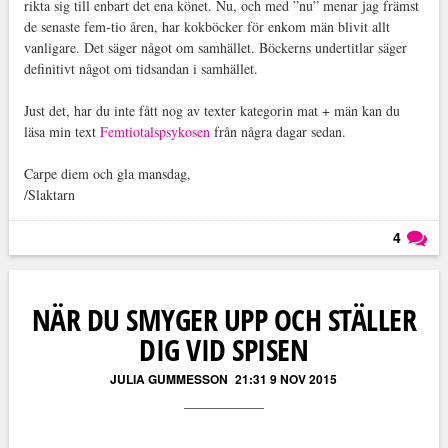
rikta sig till enbart det ena könet. Nu, och med ”nu” menar jag främst
de senaste fem-tio åren, har kokböcker för enkom män blivit allt
vanligare. Det säger något om samhället. Böckerns undertitlar säger
definitivt något om tidsandan i samhället.
Just det, har du inte fått nog av texter kategorin mat + män kan du
läsa min text
Femtiotalspsykosen
från några dagar sedan.
Carpe diem och gla mansdag,
/Slaktarn
4
Läs kommentarer (
4
)
NÄR DU SMYGER UPP OCH STÄLLER
DIG VID SPISEN
JULIA GUMMESSON
21:31 9 NOV 2015