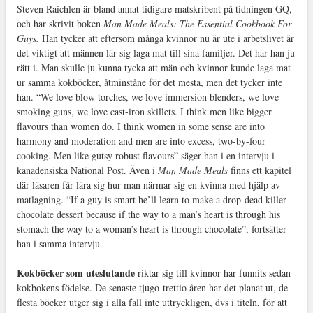
Steven Raichlen är bland annat tidigare matskribent på tidningen GQ,
och har skrivit boken
Man Made Meals: The Essential Cookbook For
Guys.
Han tycker att eftersom många kvinnor nu är ute i arbetslivet är
det viktigt att männen lär sig laga mat till sina familjer. Det har han ju
rätt i. Man skulle ju kunna tycka att män och kvinnor kunde laga mat
ur samma kokböcker, åtminståne för det mesta, men det tycker inte
han. “We love blow torches, we love immersion blenders, we love
smoking guns, we love cast-iron skillets. I think men like bigger
flavours than women do. I think women in some sense are into
harmony and moderation and men are into excess, two-by-four
cooking. Men like gutsy robust flavours” säger han i en intervju i
kanadensiska National Post. Även i
Man Made Meals
finns ett kapitel
där läsaren får lära sig hur man närmar sig en kvinna med hjälp av
matlagning. “If a guy is smart he’ll learn to make a drop-dead killer
chocolate dessert because if the way to a man’s heart is through his
stomach the way to a woman’s heart is through chocolate”, fortsätter
han i samma intervju.
Kokböcker som uteslutande
riktar sig till kvinnor har funnits sedan
kokbokens födelse. De senaste tjugo-trettio åren har det planat ut, de
flesta böcker utger sig i alla fall inte uttryckligen, dvs i titeln, för att