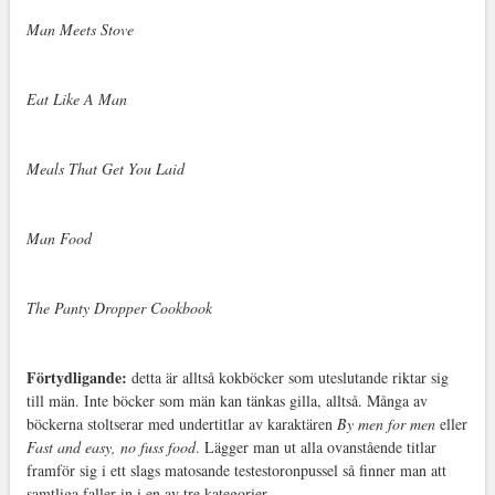
Man Meets Stove
Eat Like A Man
Meals That Get You Laid
Man Food
The Panty Dropper Cookbook
Förtydligande:
detta är alltså kokböcker som uteslutande riktar sig
till män. Inte böcker som män kan tänkas gilla, alltså. Många av
böckerna stoltserar med undertitlar av karaktären
By men for men
eller
Fast and easy, no fuss food
. Lägger man ut alla ovanstående titlar
framför sig i ett slags matosande testestoronpussel så finner man att
samtliga faller in i en av tre kategorier.