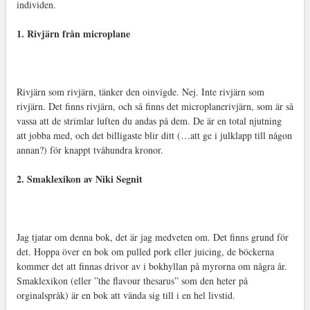
individen.
1. Rivjärn från microplane
Rivjärn som rivjärn, tänker den oinvigde. Nej. Inte rivjärn som
rivjärn. Det finns rivjärn, och så finns det microplanerivjärn, som är så
vassa att de strimlar luften du andas på dem. De är en total njutning
att jobba med, och det billigaste blir ditt (…att ge i julklapp till någon
annan?) för knappt tvåhundra kronor.
2. Smaklexikon av Niki Segnit
Jag tjatar om denna bok, det är jag medveten om. Det finns grund för
det. Hoppa över en bok om pulled pork eller juicing, de böckerna
kommer det att finnas drivor av i bokhyllan på myrorna om några år.
Smaklexikon (eller ”the flavour thesarus” som den heter på
orginalspråk) är en bok att vända sig till i en hel livstid.