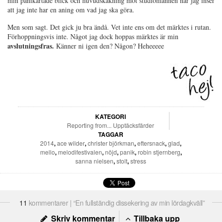
min panikartade blick och huvudskakning mot studiomannen när jag inser
att jag inte har en aning om vad jag ska göra.
Men som sagt. Det gick ju bra ändå. Vet inte ens om det märktes i rutan.
Förhoppningsvis inte. Något jag dock hoppas märktes är min
avslutningsfras.
Känner ni igen den? Någon? Heheeeee
KATEGORI
Reporting from...
Upptäcksfärder
TAGGAR
2014
,
ace wilder
,
christer björkman
,
eftersnack
,
glad
,
mello
,
melodifestivalen
,
nöjd
,
panik
,
robin stjernberg
,
sanna nielsen
,
stolt
,
stress
11
kommentarer | “En fullständig dissekering av min lördagkväll”
Skriv kommentar
Tillbaka upp