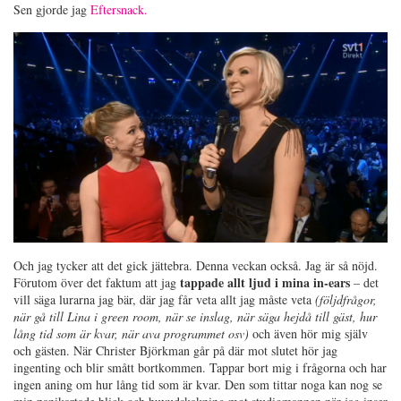
Sen gjorde jag
Eftersnack.
Och jag tycker att det gick jättebra. Denna veckan också. Jag är så nöjd.
tappade allt ljud i mina in-ears
Förutom över det faktum att jag
– det
vill säga lurarna jag bär, där jag får veta allt jag måste veta
(följdfrågor,
när gå till Lina i green room, när se inslag, när säga hejdå till gäst, hur
lång tid som är kvar, när ava programmet osv)
och även hör mig själv
och gästen. När Christer Björkman går på där mot slutet hör jag
ingenting och blir smått bortkommen. Tappar bort mig i frågorna och har
ingen aning om hur lång tid som är kvar. Den som tittar noga kan nog se