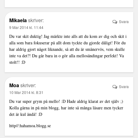
Mikaela
skriver:
Svara
9 Mar 2014 kl. 11:44
Du var skit duktig! Jag märkte inte alls att du kom av dig och skit i
alla som bara fokuserar på allt dom tyckte du gjorde dåligt! För du
har aldrig gjort något liknande, så att du är smånervös, vem skulle
inte va det?! Du går bara in o gör alla mellosändingar perfekt! Va
stolt!! :D
Moa
skriver:
Svara
10 Mar 2014 kl. 8:31
Du var super grym på mello! :D Hade aldrig klarat av det själv ;)
Kolla gärna in på min blogg, har inte så många läsare men tycker
det är kul ändå! :D
http//:hahamoa.blogg.se