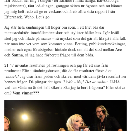
Har bäddat ner mig i sängen (fortfarande i mina håliga, halvskabbiga
mjukispäntz), tänt led-slingan, gnuggat skiten ur ögonen och nu känner
jag mig helt redo att ge er veckans och årets allra sista rapport från
Eftersnack. Weho. Let’s go.
Jag står hela sändningen till höger om scen, i ett litet bås där
manusredaktör, innehållsmänniskor och stylister håller hus. Igår kväll
stod jag och filade på manus – så mycket som det går att fila på i alla fall,
när man inte vet vem som kommer vinna. Betting, publikundersökningar,
Ace
medier och egna förutsägelser hintade dock om att det stod mellan
och Sanna
, så jag hade förberett frågor till dem båda.
21:47 inväntas resultaten på röstningen och jag får ett sms från
producent-Elin i sändningsbussen, där de får resultatet först:
Ace
vinner!!!
Jag drar fram paden och skriver med världens jävla racerfart ner
hennes frågor. Då plingar det igen. 21:49 –
Nej! Det är ändrat.
JAHA
vad fan vänta nu är det helt säkert? Ska jag ta bort frågorna? Eller skriva
Vem vinner???
om?