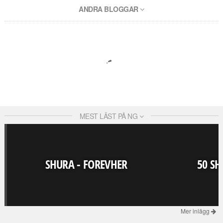
ANDRA BLOGGAR
MEST LÄST PÅ NG
SHURA - FOREVHER
50 SH
Mer inlägg