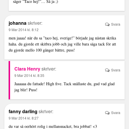
säger ”Taco hej!”… Så ja ;)
johanna
skriver:
Svara
9 Mar 2014 kl. 8:12
men jaaaa! när du sa ”taco hej, sverige!” började jag nästan skrika
haha. du gjorde ett skitbra jobb och jag ville bara säga tack för att
du gjorde mello 100 gånger bättre, puss!
Clara Henry
skriver:
Svara
9 Mar 2014 kl. 8:35
Jaaaaaa du fattade! High five. Tack snällaste du, gud vad glad
jag blir! Puss!
fanny darling
skriver:
Svara
9 Mar 2014 kl. 8:27
du var så oerhört rolig i mellansnacket, bra jobbat! <3