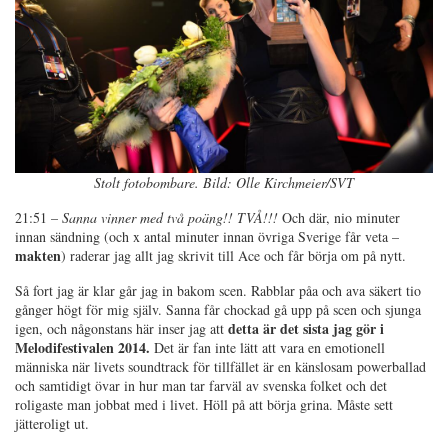
Stolt fotobombare. Bild: Olle Kirchmeier/SVT
21:51 –
Sanna vinner med två poäng!! TVÅ!!!
Och där, nio minuter
innan sändning (och x antal minuter innan övriga Sverige får veta –
makten
) raderar jag allt jag skrivit till Ace och får börja om på nytt.
Så fort jag är klar går jag in bakom scen. Rabblar påa och ava säkert tio
gånger högt för mig själv. Sanna får chockad gå upp på scen och sjunga
detta är det sista jag gör i
igen, och någonstans här inser jag att
Melodifestivalen 2014.
Det är fan inte lätt att vara en emotionell
människa när livets soundtrack för tillfället är en känslosam powerballad
och samtidigt övar in hur man tar farväl av svenska folket och det
roligaste man jobbat med i livet. Höll på att börja grina. Måste sett
jätteroligt ut.