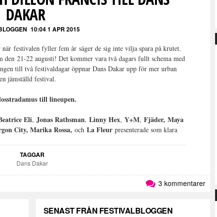
DAKAR
LBLOGGEN
10:04 1 APR 2015
när festivalen fyller fem år säger de sig inte vilja spara på krutet.
rum den 21-22 augusti! Det kommer vara två dagars fullt schema med
ningen till två festivaldagar öppnar Dans Dakar upp för mer urban
en jämställd festival.
losstradamus till lineupen.
Beatrice Eli
Jonas Rathsman
Linny Hex
Y+M
Fjäder,
Maya
,
,
,
,
rgon City, Marika Rossa,
La Fleur
och
presenterade som klara
TAGGAR
Dans Dakar
3 kommentarer
SENAST FRÅN FESTIVALBLOGGEN