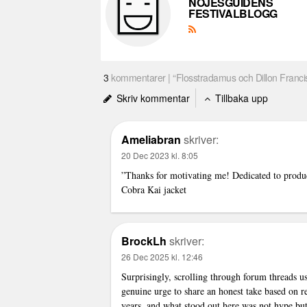
NÖJESGUIDENS
FESTIVALBLOGG
3
kommentarer | “Flosstradamus och Dillon Francis 
Skriv kommentar
Tillbaka upp
Ameliabran
skriver:
20 Dec 2023 kl. 8:05
”Thanks for motivating me! Dedicated to produci
Cobra Kai jacket
BrockLh
skriver:
26 Dec 2025 kl. 12:46
Surprisingly, scrolling through forum threads usu
genuine urge to share an honest take based on r
years, and what stood out here was not hype but