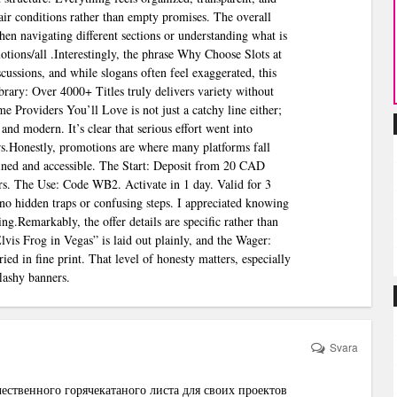
air conditions rather than empty promises. The overall
en navigating different sections or understanding what is
otions/all
.Interestingly, the phrase Why Choose Slots at
ussions, and while slogans often feel exaggerated, this
ary: Over 4000+ Titles truly delivers variety without
e Providers You’ll Love is not just a catchy line either;
and modern. It’s clear that serious effort went into
ers.Honestly, promotions are where many platforms fall
ained and accessible. The Start: Deposit from 20 CAD
users. The Use: Code WB2. Activate in 1 day. Valid for 3
 no hidden traps or confusing steps. I appreciated knowing
g.Remarkably, the offer details are specific rather than
s Frog in Vegas” is laid out plainly, and the Wager:
ied in fine print. That level of honesty matters, especially
lashy banners.
Svara
чественного горячекатаного листа для своих проектов