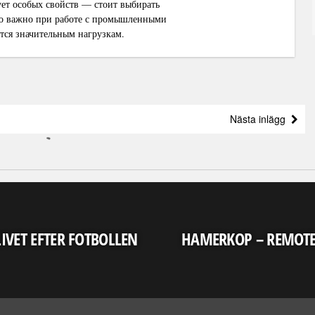
бует особых свойств — стоит выбирать
но важно при работе с промышленными
ется значительным нагрузкам.
Nästa inlägg
LIVET EFTER FOTBOLLEN
HAMERKOP – REMOT