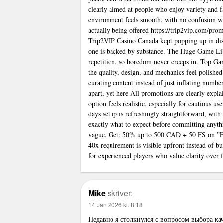
clearly aimed at people who enjoy variety and f
environment feels smooth, with no confusion wh
actually being offered
https://trip2vip.com/prom
Trip2VIP Casino Canada kept popping up in disc
one is backed by substance. The Huge Game Libr
repetition, so boredom never creeps in. Top Gam
the quality, design, and mechanics feel polished 
curating content instead of just inflating numb
apart, yet here All promotions are clearly expl
option feels realistic, especially for cautious 
days setup is refreshingly straightforward, with
exactly what to expect before committing anythin
vague. Get: 50% up to 500 CAD + 50 FS on ”Elvi
40x requirement is visible upfront instead of bur
for experienced players who value clarity over f
Mike
skriver:
14 Jan 2026 kl. 8:18
Недавно я столкнулся с вопросом выбора ка