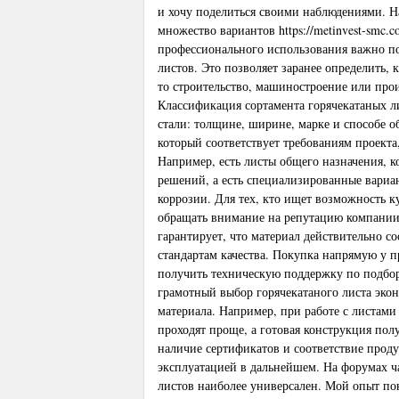
и хочу поделиться своими наблюдениями. Н
множество вариантов
https://metinvest-smc.c
профессионального использования важно п
листов. Это позволяет заранее определить, 
то строительство, машиностроение или про
Классификация сортамента горячекатаных ли
стали: толщине, ширине, марке и способе о
который соответствует требованиям проекта,
Например, есть листы общего назначения, 
решений, а есть специализированные вари
коррозии. Для тех, кто ищет возможность к
обращать внимание на репутацию компании
гарантирует, что материал действительно с
стандартам качества. Покупка напрямую у 
получить техническую поддержку по подбор
грамотный выбор горячекатаного листа эконо
материала. Например, при работе с листами
проходят проще, а готовая конструкция пол
наличие сертификатов и соответствие проду
эксплуатацией в дальнейшем. На форумах ч
листов наиболее универсален. Мой опыт по