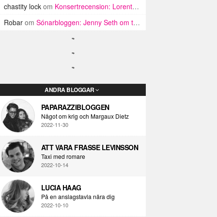
chastity lock
om
Konsertrecension: Lorentz, Popaganda Efterfestivalen
Robar
om
Sónarbloggen: Jenny Seth om tapas och bas som får ryggraden att vibrera
ANDRA BLOGGAR
PAPARAZZIBLOGGEN
Något om krig och Margaux Dietz
2022-11-30
ATT VARA FRASSE LEVINSSON
Taxi med romare
2022-10-14
LUCIA HAAG
På en anslagstavla nära dig
2022-10-10