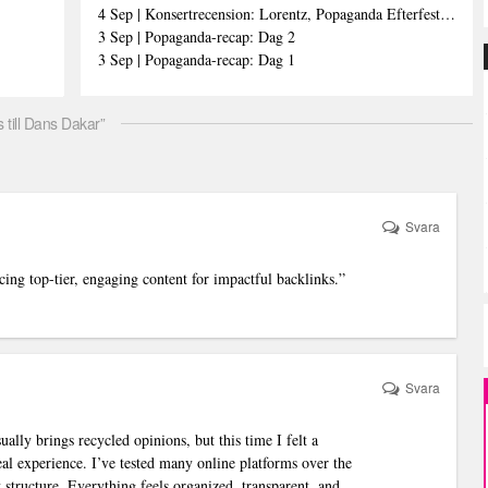
4 Sep | Konsertrecension: Lorentz, Popaganda Efterfestivalen
3 Sep | Popaganda-recap: Dag 2
3 Sep | Popaganda-recap: Dag 1
till Dans Dakar”
Svara
ng top-tier, engaging content for impactful backlinks.”
Svara
ally brings recycled opinions, but this time I felt a
eal experience. I’ve tested many online platforms over the
 structure. Everything feels organized, transparent, and