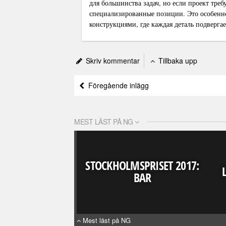
для большинства задач, но если проект тре
специализированные позиции. Это особен
конструкциями, где каждая деталь подверга
Skriv kommentar
Tillbaka upp
Föregående inlägg
MEST LÄST PÅ NG
STOCKHOLMSPRISET 2017:
BAR
Mest läst på NG