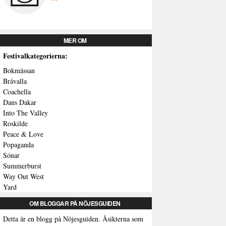
MER OM
Festivalkategorierna:
Bokmässan
Bråvalla
Coachella
Dans Dakar
Into The Valley
Roskilde
Peace & Love
Popaganda
Sónar
Summerburst
Way Out West
Yard
OM BLOGGAR PÅ NÖJESGUIDEN
Detta är en blogg på Nöjesguiden. Åsikterna som