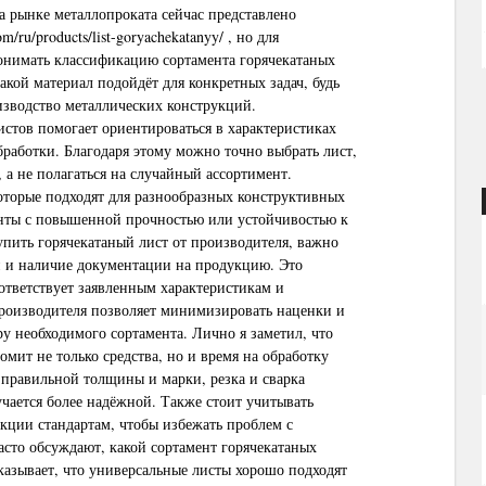
а рынке металлопроката сейчас представлено
om/ru/products/list-goryachekatanyy/
, но для
онимать классификацию сортамента горячекатаных
какой материал подойдёт для конкретных задач, будь
изводство металлических конструкций.
стов помогает ориентироваться в характеристиках
бработки. Благодаря этому можно точно выбрать лист,
 а не полагаться на случайный ассортимент.
которые подходят для разнообразных конструктивных
анты с повышенной прочностью или устойчивостью к
упить горячекатаный лист от производителя, важно
 и наличие документации на продукцию. Это
оответствует заявленным характеристикам и
производителя позволяет минимизировать наценки и
у необходимого сортамента. Лично я заметил, что
мит не только средства, но и время на обработку
 правильной толщины и марки, резка и сварка
учается более надёжной. Также стоит учитывать
кции стандартам, чтобы избежать проблем с
асто обсуждают, какой сортамент горячекатаных
казывает, что универсальные листы хорошо подходят