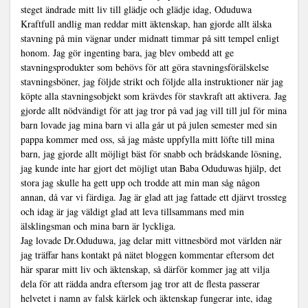
steget ändrade mitt liv till glädje och glädje idag, Oduduwa
Kraftfull andlig man reddar mitt äktenskap, han gjorde allt älska
stavning på min vägnar under midnatt timmar på sitt tempel enligt
honom. Jag gör ingenting bara, jag blev ombedd att ge
stavningsprodukter som behövs för att göra stavningsförälskelse
stavningsböner, jag följde strikt och följde alla instruktioner när jag
köpte alla stavningsobjekt som krävdes för stavkraft att aktivera. Jag
gjorde allt nödvändigt för att jag tror på vad jag vill till jul för mina
barn lovade jag mina barn vi alla går ut på julen semester med sin
pappa kommer med oss, så jag måste uppfylla mitt löfte till mina
barn, jag gjorde allt möjligt bäst för snabb och brådskande lösning,
jag kunde inte har gjort det möjligt utan Baba Oduduwas hjälp, det
stora jag skulle ha gett upp och trodde att min man såg någon
annan, då var vi färdiga. Jag är glad att jag fattade ett djärvt trossteg
och idag är jag väldigt glad att leva tillsammans med min
älsklingsman och mina barn är lyckliga.
Jag lovade Dr.Oduduwa, jag delar mitt vittnesbörd mot världen när
jag träffar hans kontakt på nätet bloggen kommentar eftersom det
här sparar mitt liv och äktenskap, så därför kommer jag att vilja
dela för att rädda andra eftersom jag tror att de flesta passerar
helvetet i namn av falsk kärlek och äktenskap fungerar inte, idag