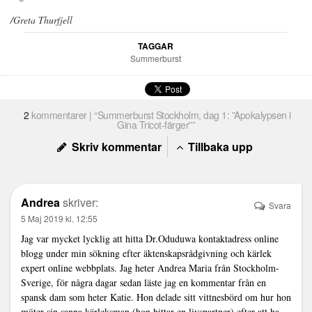
/Greta Thurfjell
TAGGAR
Summerburst
2
kommentarer | “Summerburst Stockholm, dag 1: ”Apokalypsen i
Gina Tricot-färger””
Skriv kommentar
Tillbaka upp
Andrea
skriver:
Svara
5 Maj 2019 kl. 12:55
Jag var mycket lycklig att hitta Dr.Oduduwa kontaktadress online
blogg under min sökning efter äktenskapsrådgivning och kärlek
expert online webbplats. Jag heter Andrea Maria från Stockholm-
Sverige, för några dagar sedan läste jag en kommentar från en
spansk dam som heter Katie. Hon delade sitt vittnesbörd om hur hon
möter sin sanna kärleksman (hon hittar en livspartner) efter att ha