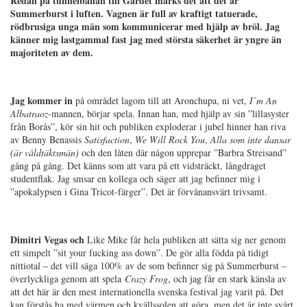
Redan på tunnelbanan till Gärdet märks det att det är
Summerburst i luften. Vagnen är full av kraftigt tatuerade,
rödbrusiga unga män som kommunicerar med hjälp av bröl. Jag
känner mig lastgammal fast jag med största säkerhet är yngre än
majoriteten av dem.
Jag kommer in
på området lagom till att Aronchupa, ni vet,
I’m An
Albatraoz
-mannen, börjar spela. Innan han, med hjälp av sin ”lillasyster
från Borås”, kör sin hit och publiken exploderar i jubel hinner han riva
av Benny Benassis
Satisfaction
,
We Will Rock You
,
Alla som inte dansar
(är våldtäktsmän)
och den låten där någon upprepar ”Barbra Streisand”
gång på gång. Det känns som att vara på ett vidsträckt, långdraget
studentflak. Jag smsar en kollega och säger att jag befinner mig i
”apokalypsen i Gina Tricot-färger”. Det är förvånansvärt trivsamt.
Dimitri Vegas och
Like Mike får hela publiken att sätta sig ner genom
ett simpelt ”sit your fucking ass down”. De gör alla födda på tidigt
nittiotal – det vill säga 100% av de som befinner sig på Summerburst –
överlyckliga genom att spela
Crazy Frog
, och jag får en stark känsla av
att det här är den mest internationella svenska festival jag varit på. Det
kan förstås ha med värmen och kvällssolen att göra, men det är inte svårt