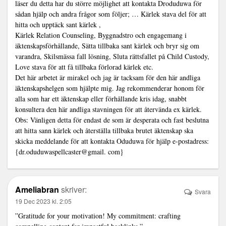
läser du detta har du större möjlighet att kontakta Droduduwa för
sådan hjälp och andra frågor som följer; … Kärlek stava del för att
hitta och upptäck sant kärlek ,
Kärlek Relation Counseling, Byggnadstro och engagemang i
äktenskapsförhållande, Sätta tillbaka sant kärlek och bryr sig om
varandra, Skilsmässa fall lösning, Sluta rättsfallet på Child Custody,
Love stava för att få tillbaka förlorad kärlek etc.
Det här arbetet är mirakel och jag är tacksam för den här andliga
äktenskapshelgen som hjälpte mig. Jag rekommenderar honom för
alla som har ett äktenskap eller förhållande kris idag, snabbt
konsultera den här andliga stavningen för att återvända ex kärlek.
Obs: Vänligen detta för endast de som är desperata och fast beslutna
att hitta sann kärlek och återställa tillbaka brutet äktenskap ska
skicka meddelande för att kontakta Oduduwa för hjälp e-postadress:
{dr.oduduwaspellcaster@gmail. com}
Ameliabran
skriver:
Svara
19 Dec 2023 kl. 2:05
”Gratitude for your motivation! My commitment: crafting