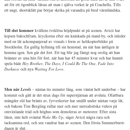
att för ett ögonblick låtsas att man i själva verket är på Coachella. Tills
ett ungt, shortsklätt par börjar skrika på varandra på bred värmländska.
Till slut kommer
kvällens tveklösa höjdpunkt ut på scenen. Avicii har
kepsen bakochfram, kryckorna efter sin knäskada på stand-by, och inleder
med en låt ackompanjerad av visuals i form av helikopterbilder på
Stockholm. En gullig hyllning till sin hemstad, nu när han äntligen är
hemma igen. Sen går det fort. Ett tag blir jag fånigt nog orolig att han
bränner av sina hits för fort, när han har 45 minuter kvar och har hunnit
spela både
Hey Brother
,
The Days
,
I Could Be The One
,
Fade Into
Darkness
och nya
Waiting For Love
.
Men när
Levels
– nästan tio minuter lång, som väntat helt underbar – har
kommit och gått är det strax dags för superstjärnan att avsluta. Ofattbara
mängder eld har bränts av, fyrverkerier har smällt under nästan varje låt,
och bakom Tim Bergling rullar mer och mer surrealistiska videos på
omväxlande träd och höghus som demoleras av meteorer. Efter sista
låten, inte helt oväntat
Wake Me Up
, säger Avicii några rara och
tacksamma ord, och sen vandrar han av scenen. Den första Summerburst-
dagen är slut.