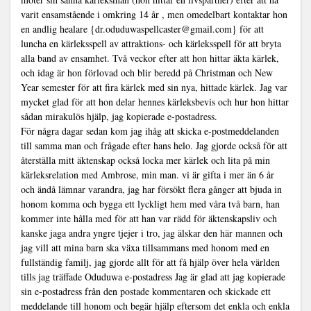
varit ensamstående i omkring 14 år , men omedelbart kontaktar hon
en andlig healare {dr.oduduwaspellcaster@gmail.com} för att
luncha en kärleksspell av attraktions- och kärleksspell för att bryta
alla band av ensamhet. Två veckor efter att hon hittar äkta kärlek,
och idag är hon förlovad och blir beredd på Christman och New
Year semester för att fira kärlek med sin nya, hittade kärlek. Jag var
mycket glad för att hon delar hennes kärleksbevis och hur hon hittar
sådan mirakulös hjälp, jag kopierade e-postadress.
För några dagar sedan kom jag ihåg att skicka e-postmeddelanden
till samma man och frågade efter hans helo. Jag gjorde också för att
återställa mitt äktenskap också locka mer kärlek och lita på min
kärleksrelation med Ambrose, min man. vi är gifta i mer än 6 år
och ändå lämnar varandra, jag har försökt flera gånger att bjuda in
honom komma och bygga ett lyckligt hem med våra två barn, han
kommer inte hålla med för att han var rädd för äktenskapsliv och
kanske jaga andra yngre tjejer i tro, jag älskar den här mannen och
jag vill att mina barn ska växa tillsammans med honom med en
fullständig familj, jag gjorde allt för att få hjälp över hela världen
tills jag träffade Oduduwa e-postadress Jag är glad att jag kopierade
sin e-postadress från den postade kommentaren och skickade ett
meddelande till honom och begär hjälp eftersom det enkla och enkla