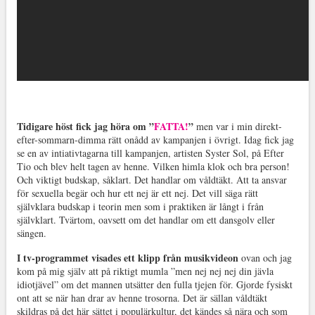
Tidigare höst fick jag höra om ”
FATTA!
”
men var i min direkt-
efter-sommarn-dimma rätt onådd av kampanjen i övrigt. Idag fick jag
se en av intiativtagarna till kampanjen, artisten Syster Sol, på Efter
Tio och blev helt tagen av henne. Vilken himla klok och bra person!
Och viktigt budskap, såklart. Det handlar om våldtäkt. Att ta ansvar
för sexuella begär och hur ett nej är ett nej. Det vill säga rätt
självklara budskap i teorin men som i praktiken är långt i från
självklart. Tvärtom, oavsett om det handlar om ett dansgolv eller
sängen.
I tv-programmet visades ett klipp från musikvideon
ovan och jag
kom på mig själv att på riktigt mumla ”men nej nej nej din jävla
idiotjävel” om det mannen utsätter den fulla tjejen för. Gjorde fysiskt
ont att se när han drar av henne trosorna. Det är sällan våldtäkt
skildras på det här sättet i populärkultur, det kändes så nära och som