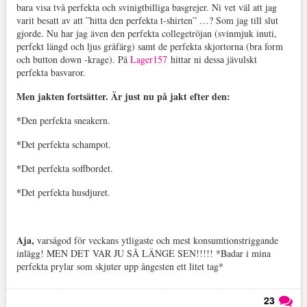
bara visa två perfekta och svinigtbilliga basgrejer. Ni vet väl att jag
varit besatt av att ”hitta den perfekta t-shirten” …? Som jag till slut
gjorde. Nu har jag även den perfekta collegetröjan (svinmjuk inuti,
perfekt längd och ljus gråfärg) samt de perfekta skjortorna (bra form
och button down -krage). På
Lager157
hittar ni dessa jävulskt
perfekta basvaror.
Men jakten fortsätter. Är just nu på jakt efter den:
*
Den perfekta sneakern.
*
Det perfekta schampot.
*
Det perfekta soffbordet.
*
Det perfekta husdjuret.
Aja,
varsågod för veckans ytligaste och mest konsumtionstriggande
inlägg! MEN DET VAR JU SÅ LÄNGE SEN!!!!! *Badar i mina
perfekta prylar som skjuter upp ångesten ett litet tag*
23