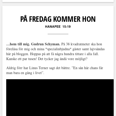
Läs kommentarer (
23
)
PÅ FREDAG KOMMER HON
HANAPEE
15:19
…hem till mig. Gudrun Schyman.
På 38 kvadratmeter ska hon
föreläsa för mig och mina *specialinbjudna* gäster samt lajvsändas
här på bloggen. Hoppas på att få några hundra tittare i alla fall.
Kanske ett par tusen! Det tycker jag ändå vore möjligt?
Aldrig förr har Linus Terner sagt det bättre. ”En sån här chans får
man bara en gång i livet”.