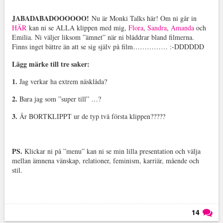
JABADABADOOOOOO!
Nu är Monki Talks här! Om ni går in
HÄR
kan ni se ALLA klippen med mig,
Flora
,
Sandra
,
Amanda
och
Emilia. Ni väljer liksom ”ämnet” när ni bläddrar bland filmerna.
Finns inget bättre än att se sig själv på film…………… :-DDDDDD
Lägg märke till tre saker:
1.
Jag verkar ha extrem näsklåda?
2.
Bara jag som ”super till” …?
3.
Är BORTKLIPPT ur de typ två första klippen?????
PS.
Klickar ni på ”menu” kan ni se min lilla presentation och välja
mellan ämnena vänskap, relationer, feminism, karriär, mående och
stil.
14