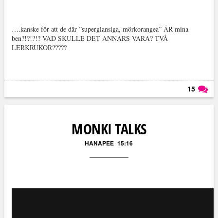
….kanske för att de där ”superglansiga, mörkorangea” ÄR mina
ben?!?!?!? VAD SKULLE DET ANNARS VARA? TVÅ
LERKRUKOR?????
15
Läs kommentarer (
15
)
MONKI TALKS
HANAPEE
15:16