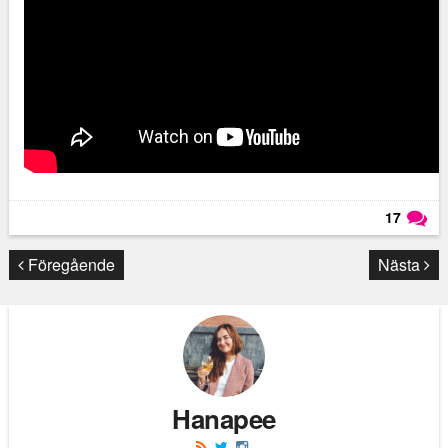
17
Läs kommentarer (
17
)
Föregående
Nästa
Hanapee