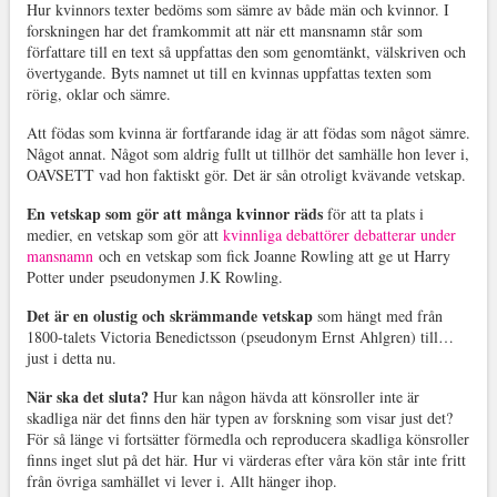
Hur kvinnors texter bedöms som sämre av både män och kvinnor. I
forskningen har det framkommit att när ett mansnamn står som
författare till en text så uppfattas den som genomtänkt, välskriven och
övertygande. Byts namnet ut till en kvinnas uppfattas texten som
rörig, oklar och sämre.
Att födas som kvinna är fortfarande idag är att födas som något sämre.
Något annat. Något som aldrig fullt ut tillhör det samhälle hon lever i,
OAVSETT vad hon faktiskt gör. Det är sån otroligt kvävande vetskap.
En vetskap som gör att många kvinnor räds
för att ta plats i
medier, en vetskap som gör att
kvinnliga debattörer debatterar under
mansnamn
och en vetskap som fick Joanne Rowling att ge ut Harry
Potter under
pseudonymen J.K Rowling.
Det är en olustig och skrämmande vetskap
som hängt med från
1800-talets Victoria Benedictsson (pseudonym Ernst Ahlgren) till…
just i detta nu.
När ska det sluta?
Hur kan någon hävda att könsroller inte är
skadliga när det finns den här typen av forskning som visar just det?
För så länge vi fortsätter förmedla och reproducera skadliga könsroller
finns inget slut på det här. Hur vi värderas efter våra kön står inte fritt
från övriga samhället vi lever i. Allt hänger ihop.