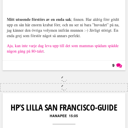
Mitt utseende förstörs av en enda sak
; finnen. Har aldrig förr gödit
upp en sån här enorm krabat förr, och nu ser ni bara ”huvudet” på na,
jag känner den övriga volymen inifrån munnen :-) Jävligt störigt. En
enda grej som förstör något så annars perfekt.
Aja, kan inte varje dag leva upp till det som mammas spådam spådde
någon gång på 80-talet
.
9
Läs kommentarer (
9
)
HP’S LILLA SAN FRANCISCO-GUIDE
HANAPEE
15:05