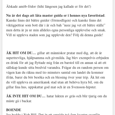
Älskade amöb-födor (hihi längesen jag kallade er för det!)
Nu är det dags att låta master guida er i hennes nya favoritstad
.
Kanske finns det bättre guider (förmodligen) och kanske finns det
viktigpettrar som bott där i år och bah ”neee jag vet ett bättre ställe”
men detta är ju ur min alldeles egna personliga upplevelse och smak.
Vill ni uppleva staden som jag upplevde den? Följ då denna guide!
ÅK HIT OM DU…
gillar att människor pratar med dig, att de är
supertrevliga, hjälpsamma och givmilda. Jag blev exempelvis erbjuden
en drink för att jag flyttade mig från en barstol till en annan så att ett
sällskap kunde sitta bredvid varandra. Frågar du en random person om
vägen kan du räkna med tio minuters samtal om landet du kommer
ifrån, barer du bör besöka och en blessing över your trip. Åk hit om
du vill uppleva en amerikansk stad utan att behöva hyra bil, om du
gillar fina hus, uppskattar god mat och är en Svensson-hipster.
ÅK INTE HIT OM DU…
hatar lukten av gräs och blir tjurig om du
måste gå i backar.
BOENDE
Jag bodde i Nob Hill. Det är ett område två-fem kvarter ovanför