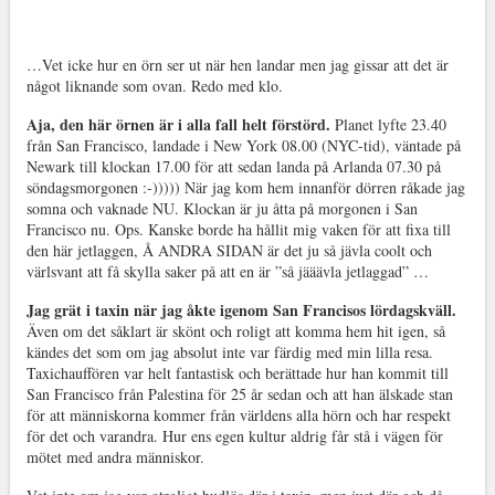
…Vet icke hur en örn ser ut när hen landar men jag gissar att det är
något liknande som ovan. Redo med klo.
Aja, den här örnen är i alla fall helt förstörd.
Planet lyfte 23.40
från San Francisco, landade i New York 08.00 (NYC-tid), väntade på
Newark till klockan 17.00 för att sedan landa på Arlanda 07.30 på
söndagsmorgonen :-))))) När jag kom hem innanför dörren råkade jag
somna och vaknade NU. Klockan är ju åtta på morgonen i San
Francisco nu. Ops. Kanske borde ha hållit mig vaken för att fixa till
den här jetlaggen, Å ANDRA SIDAN är det ju så jävla coolt och
värlsvant att få skylla saker på att en är ”så jääävla jetlaggad” …
Jag grät i taxin när jag åkte igenom San Francisos lördagskväll.
Även om det såklart är skönt och roligt att komma hem hit igen, så
kändes det som om jag absolut inte var färdig med min lilla resa.
Taxichauffören var helt fantastisk och berättade hur han kommit till
San Francisco från Palestina för 25 år sedan och att han älskade stan
för att människorna kommer från världens alla hörn och har respekt
för det och varandra. Hur ens egen kultur aldrig får stå i vägen för
mötet med andra människor.