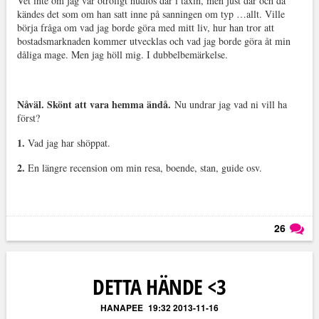
Vet inte om jag var otroligt hudlös där i taxin, men just där och då
kändes det som om han satt inne på sanningen om typ …allt. Ville
börja fråga om vad jag borde göra med mitt liv, hur han tror att
bostadsmarknaden kommer utvecklas och vad jag borde göra åt min
dåliga mage. Men jag höll mig. I dubbelbemärkelse.
Nåväl. Skönt att vara hemma ändå.
Nu undrar jag vad ni vill ha
först?
1.
Vad jag har shöppat.
2.
En längre recension om min resa, boende, stan, guide osv.
26
Läs kommentarer (
26
)
DETTA HÄNDE <3
HANAPEE
19:32 2013-11-16