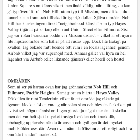
Union Square som känns säkert men ändå väldigt nära allting, du kan
gå typ överallt från Nob Hill, utom typ till Mission, men dit kan du ta
tunnelbanan fram och tillbaks för typ 3,5 dollar. Själva området Nob
Hill har kanske ingen direkt ”neighberhood-känsla” som typ Hayes
Valley (hjärtat på kartan) eller runt Union Street eller Fillmore. Sist
jag var i San Francisco bodde vi i Mission district – vilket är ett nyare
lite hipsterområde som håller på att rustas upp. Dock lite lsäkigt på
kvällen. Jag bokade mitt boende (ett rum i en locals lägenhet) genom
Airbnb vilket jag var supernöjd med. Annars gäller väl hyra en hel
lägenhet via Airbnb (eller liknande tjänster) eller hotell och hostel.
OMRÅDEN
Nob Hill
Som ni ser på kartan ovan har jag grönmarkerat
och
Fillmore
Pacific Heights
Hayes Valley
,
. Samt gjort en hjärta i
.
Döskallen är runt Tenderloin vilket är ett område jag råkade gå
igenom klockan 14 en vardag när solen sken och blev ändå skriken på
av två svinhöga människor. Ingen gjorde ju något mer än att skrika
men det var helt sjukt mycket trasiga livsöden och knark där,
obehaglig upplevelse när du är ensam och tydligen är det mycket
Mission
mobilstölder osv. där. Även ovan nämnda
är ett roligt och bra
område (”under” market st).