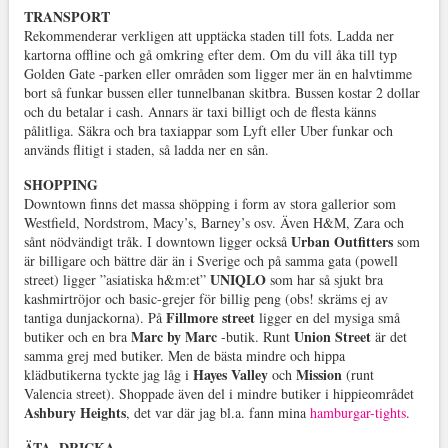
TRANSPORT
Rekommenderar verkligen att upptäcka staden till fots. Ladda ner
kartorna offline och gå omkring efter dem. Om du vill åka till typ
Golden Gate -parken eller områden som ligger mer än en halvtimme
bort så funkar bussen eller tunnelbanan skitbra. Bussen kostar 2 dollar
och du betalar i cash. Annars är taxi billigt och de flesta känns
pålitliga. Säkra och bra taxiappar som Lyft eller Uber funkar och
används flitigt i staden, så ladda ner en sån.
SHOPPING
Downtown finns det massa shöpping i form av stora gallerior som
Westfield, Nordstrom, Macy’s, Barney’s osv. Även H&M, Zara och
Urban Outfitters
sånt nödvändigt tråk. I downtown ligger också
som
är billigare och bättre där än i Sverige och på samma gata (powell
UNIQLO
street) ligger ”asiatiska h&m:et”
som har så sjukt bra
kashmirtröjor och basic-grejer för billig peng (obs! skräms ej av
Fillmore street
tantiga dunjackorna). På
ligger en del mysiga små
Marc by Marc
Union Street
butiker och en bra
-butik. Runt
är det
samma grej med butiker. Men de bästa mindre och hippa
Hayes Valley
Mission
klädbutikerna tyckte jag låg i
och
(runt
Valencia street). Shoppade även del i mindre butiker i hippieområdet
Ashbury Heights
, det var där jag bl.a. fann mina
hamburgar-tights
.
ÄTA, DRICKA