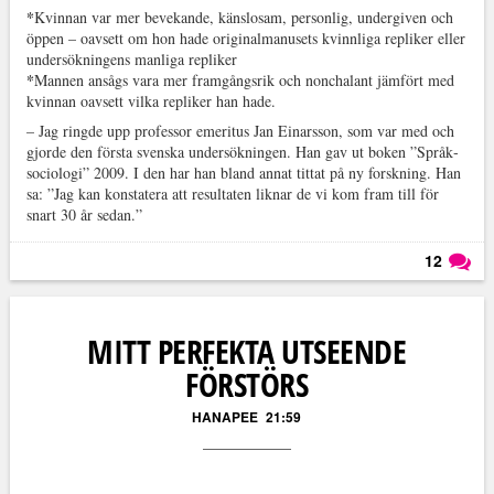
*
Kvinnan var mer bevekande, känslosam, personlig, undergiven och
öppen – oavsett om hon hade originalmanusets kvinnliga repliker eller
undersökningens manliga repliker
*
Mannen ansågs vara mer framgångsrik och nonchalant jämfört med
kvinnan oavsett vilka repliker han hade.
– Jag ringde upp professor emeritus Jan Einarsson, som var med och
gjorde den första svenska undersökningen. Han gav ut boken ”Språk­
sociologi” 2009. I den har han bland annat tittat på ny forskning. Han
sa: ”Jag kan konstatera att resultaten liknar de vi kom fram till för
snart 30 år sedan.”
12
Läs kommentarer (
12
)
MITT PERFEKTA UTSEENDE
FÖRSTÖRS
HANAPEE
21:59