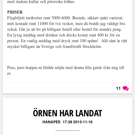
med stadens kullar och pitoreska trähus.
PRISER
Flygbiljett tur&retur runt 5000-6000. Boende, såklart sjukt varierat,
mitt kostade runt 11000 för två veckor, men då bodde jag väldigt bra
också. Går ju att bo på billigare hotell eller hostel för mindre peng.
En lyxig middag med drinkar och dricks kostar runt 400 kr för en
person. En vanlig middag med dryck runt 100 spänn! Allt sånt är rätt
mycket billigare än Sverige och framförallt Stockholm.
Puss, puss hoppas ni blidde nöjda med denna lilla guide från mig till
er.
11
Läs kommentarer (
11
)
ÖRNEN HAR LANDAT
HANAPEE
17:38 2013-11-18