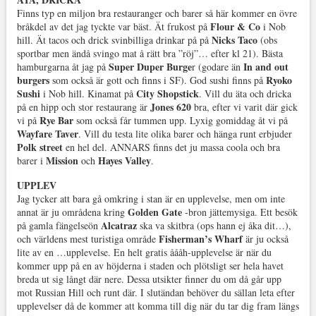
Finns typ en miljon bra restauranger och barer så här kommer en övre
Flour & Co
bråkdel av det jag tyckte var bäst. Ät frukost på
i Nob
Nicks Taco
hill. Ät tacos och drick svinbilliga drinkar på på
(obs
sportbar men ändå svingo mat å rätt bra ”röj”… efter kl 21). Bästa
Super Duper Burge
In and out
hamburgarna åt jag på
r (godare än
burgers
Ryoko
som också är gott och finns i SF). God sushi finns på
Sushi
City Shopstick
i Nob hill. Kinamat på
. Vill du äta och dricka
Jones 620
på en hipp och stor restaurang är
bra, efter vi varit där gick
Rye Bar
vi på
som också får tummen upp. Lyxig gomiddag åt vi på
Wayfare Taver
. Vill du testa lite olika barer och hänga runt erbjuder
Polk street
en hel del. ANNARS finns det ju massa coola och bra
Mission
Hayes Valley
barer i
och
.
UPPLEV
Jag tycker att bara gå omkring i stan är en upplevelse, men om inte
Golden Gate
annat är ju områdena kring
-bron jättemysiga. Ett besök
Alcatraz
på gamla fängelseön
ska va skitbra (ops hann ej åka dit…),
Fisherman’s Wharf
och världens mest turistiga område
är ju också
lite av en …upplevelse. En helt gratis åååh-upplevelse är när du
kommer upp på en av höjderna i staden och plötsligt ser hela havet
breda ut sig långt där nere. Dessa utsikter finner du om då går upp
mot Russian Hill och runt där. I slutändan behöver du sällan leta efter
upplevelser då de kommer att komma till dig när du tar dig fram längs