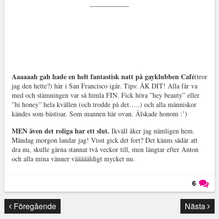
Aaaaaah gah hade en helt fantastisk natt på gayklubben Café
(tror
jag den hette?) här i San Francisco igår. Tips: ÅK DIT! Alla får va
med och stämningen var så himla FIN. Fick höra ”hey beauty” eller
”hi honey” hela kvällen (och trodde på det…..) och alla människor
kändes som bästisar. Som mannen här ovan. Älskade honom :’)
MEN även det roliga har ett slut.
Ikväll åker jag nämligen hem.
Måndag morgon landar jag! Visst gick det fort? Det känns sådär att
dra nu, skulle gärna stannat två veckor till, men längtar efter Anton
och alla mina vänner väääääldigt mycket nu.
6
Läs kommentarer (
6
)
Föregående
Nästa