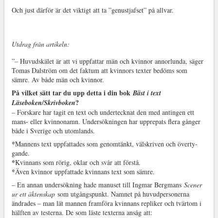
Och just därför är det viktigt att ta ”genustjafset” på allvar.
Utdrag från artikeln:
”– Huvudskälet är att vi uppfattar män och kvinnor annorlunda, säger
Tomas Dalström om det faktum att kvinnors texter bedöms som
sämre. Av både män och kvinnor.
På vilket sätt tar du upp detta i din bok
Bäst i text
?
Läseboken/Skrivboken
– Forskare har tagit en text och undertecknat den med antingen ett
mans- eller kvinnonamn. Undersökningen har upprepats flera gånger
både i Sverige och utomlands.
*
Mannens text uppfattades som genomtänkt, välskriven och överty­
gande.
*
Kvinnans som rörig, oklar och svår att förstå.
*
Även kvinnor uppfattade kvinnans text som sämre.
– En annan undersökning hade manuset till Ingmar Bergmans
Scener
ur ett äkten­skap
som utgångspunkt. Namnet på huvudperso­nerna
ändrades – man lät mannen framföra kvinnans repliker och tvärtom i
hälften av testerna. De som läste texterna ansåg att: