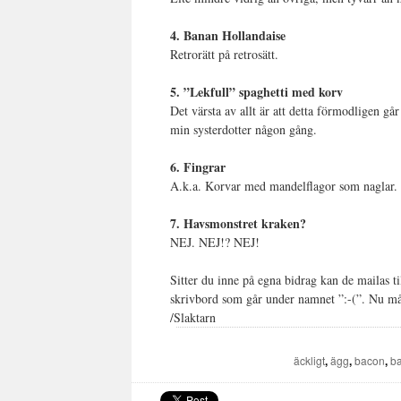
4. Banan Hollandaise
Retrorätt på retrosätt.
5. ”Lekfull” spaghetti med korv
Det värsta av allt är att detta förmodligen gå
min systerdotter någon gång.
6. Fingrar
A.k.a. Korvar med mandelflagor som naglar. F
7. Havsmonstret kraken?
NEJ. NEJ!? NEJ!
Sitter du inne på egna bidrag kan de mailas t
skrivbord som går under namnet ”:-(”. Nu mår 
/Slaktarn
äckligt
,
ägg
,
bacon
,
b