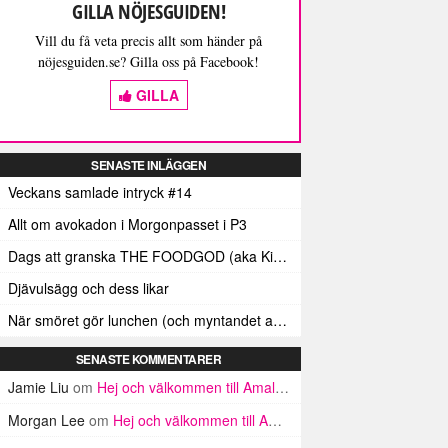
GILLA NÖJESGUIDEN!
Vill du få veta precis allt som händer på
nöjesguiden.se? Gilla oss på Facebook!
GILLA
SENASTE INLÄGGEN
Veckans samlade intryck #14
Allt om avokadon i Morgonpasset i P3
Dags att granska THE FOODGOD (aka Kim Kardashians matinstagrammande bästis)
Djävulsägg och dess likar
När smöret gör lunchen (och myntandet av termen ”Smörindex”)
SENASTE KOMMENTARER
Jamie Liu
om
Hej och välkommen till Amalfikusten
Morgan Lee
om
Hej och välkommen till Amalfikusten