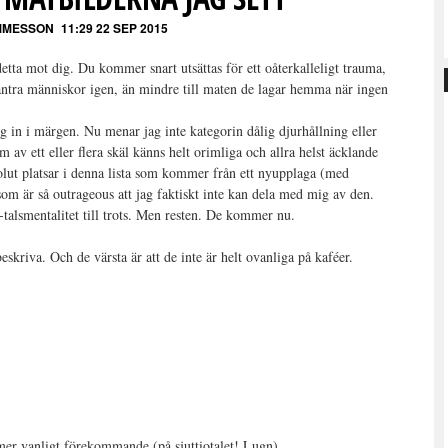
MMESSON
11:29 22 SEP 2015
 detta mot dig. Du kommer snart utsättas för ett oåterkalleligt trauma,
 antra människor igen, än mindre till maten de lagar hemma när ingen
g in i märgen. Nu menar jag inte kategorin dålig djurhållning eller
 av ett eller flera skäl känns helt orimliga och allra helst äcklande
solut platsar i denna lista som kommer från ett nyupplaga (med
som är så outrageous att jag faktiskt inte kan dela med mig av den.
-talsmentalitet till trots. Men resten. De kommer nu.
eskriva. Och de värsta är att de inte är helt ovanliga på kaféer.
mer vanligt förekommande (på sjuttiotalet! Lugn).