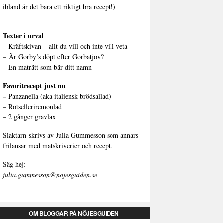
ibland är det bara ett riktigt bra recept!)
Texter i urval
–
Kräftskivan – allt du vill och inte vill veta
–
Är Gorby’s döpt efter Gorbatjov?
–
En maträtt som bär ditt namn
Favoritrecept just nu
–
Panzanella (aka italiensk brödsallad)
–
Rotselleriremoulad
–
2 gånger gravlax
Slaktarn
skrivs av Julia Gummesson som annars
frilansar med matskriverier och recept.
Säg hej:
julia.gummesson@nojesguiden.se
OM BLOGGAR PÅ NÖJESGUIDEN