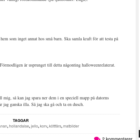
r hem som inget annat hos små barn. Ska samla kraft för att testa på
örmodligen är usprunget till detta någonting halloweenrelaterat.
ill mig, så kan jag spara ner dem i en speciell mapp på datorns
jag ganska illa. Så jag ska gå och ta en dusch.
TAGGAR
anan
,
hollandaise
,
jello
,
korv
,
köttfärs
,
matbilder
2 kommentarer