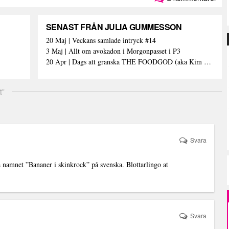
SENAST FRÅN JULIA GUMMESSON
20 Maj | Veckans samlade intryck #14
3 Maj | Allt om avokadon i Morgonpasset i P3
20 Apr | Dags att granska THE FOODGOD (aka Kim Kardashians matinstagrammande bästis)
t”
Svara
ka namnet ”Bananer i skinkrock” på svenska. Blottarlingo at
Svara