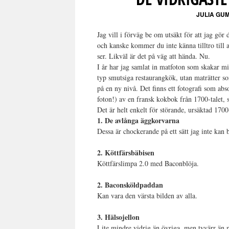
JULIA GU
Jag vill i förväg be om utsäkt för att jag gör
och kanske kommer du inte känna tilltro till
ser. Likväl är det på väg att hända. Nu.
I år har jag samlat in matfoton som skakar mi
typ smutsiga restaurangkök, utan maträtter som
på en ny nivå. Det finns ett fotografi som ab
foton!) av en fransk kokbok från 1700-talet, 
Det är helt enkelt för störande, ursäktad 1700
1. De avlånga äggkorvarna
Dessa är chockerande på ett sätt jag inte kan b
2. Köttfärsbäbisen
Köttfärslimpa 2.0 med Baconblöja.
2. Baconsköldpaddan
Kan vara den värsta bilden av alla.
3. Hälsojellon
Lite mindre vidrig än övriga, men tyvärr än 