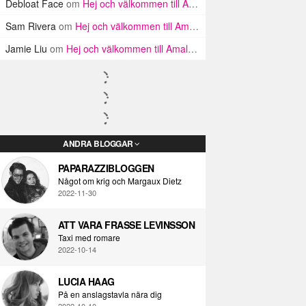
Debloat Face
om
Hej och välkommen till Amalfikusten
Sam Rivera
om
Hej och välkommen till Amalfikusten
Jamie Liu
om
Hej och välkommen till Amalfikusten
ANDRA BLOGGAR
PAPARAZZIBLOGGEN
Något om krig och Margaux Dietz
2022-11-30
ATT VARA FRASSE LEVINSSON
Taxi med romare
2022-10-14
LUCIA HAAG
På en anslagstavla nära dig
2022-10-10