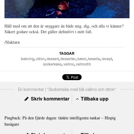
Håll med om att den är snyggare än både mig, dig, och alla vi känner?
Säkert godare också. Det gäller definitivt i mitt fall.
/Slaktarn
TAGGAR
bakning
,
citron
,
dessert
,
desserter
,
kakor
,
kesella
,
recept
,
sockerkaka
,
vallmo
,
vallmofrö
En kommentar | “Sockerkaka med blå vallmo och citron”
Skriv kommentar
Tillbaka upp
Pingback:
På den fjärde dagen: tänkte intelligenta tankar – Hispig
husägare