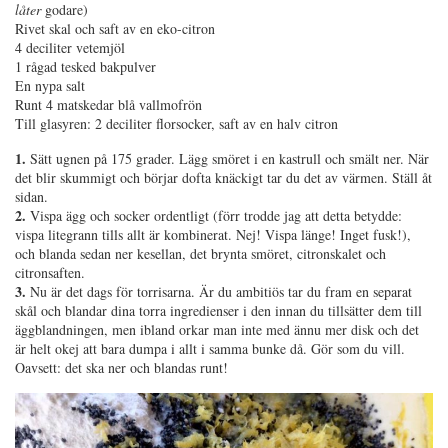
låter
godare)
Rivet skal och saft av en eko-citron
4 deciliter vetemjöl
1 rågad tesked bakpulver
En nypa salt
Runt 4 matskedar blå vallmofrön
Till glasyren: 2 deciliter florsocker, saft av en halv citron
1.
Sätt ugnen på 175 grader. Lägg smöret i en kastrull och smält ner. När
det blir skummigt och börjar dofta knäckigt tar du det av värmen. Ställ åt
sidan.
2.
Vispa ägg och socker ordentligt (förr trodde jag att detta betydde:
vispa litegrann tills allt är kombinerat. Nej! Vispa länge! Inget fusk!),
och blanda sedan ner kesellan, det brynta smöret, citronskalet och
citronsaften.
3.
Nu är det dags för torrisarna. Är du ambitiös tar du fram en separat
skål och blandar dina torra ingredienser i den innan du tillsätter dem till
äggblandningen, men ibland orkar man inte med ännu mer disk och det
är helt okej att bara dumpa i allt i samma bunke då. Gör som du vill.
Oavsett: det ska ner och blandas runt!