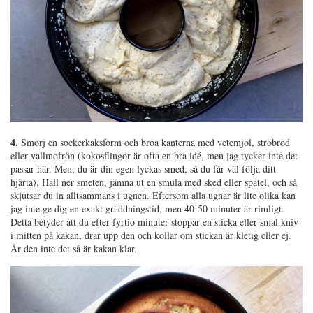
4.
Smörj en sockerkaksform och bröa kanterna med vetemjöl, ströbröd
eller vallmofrön (kokosflingor är ofta en bra idé, men jag tycker inte det
passar här. Men, du är din egen lyckas smed, så du får väl följa ditt
hjärta). Häll ner smeten, jämna ut en smula med sked eller spatel, och så
skjutsar du in alltsammans i ugnen. Eftersom alla ugnar är lite olika kan
jag inte ge dig en exakt gräddningstid, men 40-50 minuter är rimligt.
Detta betyder att du efter fyrtio minuter stoppar en sticka eller smal kniv
i mitten på kakan, drar upp den och kollar om stickan är kletig eller ej.
Är den inte det så är kakan klar.