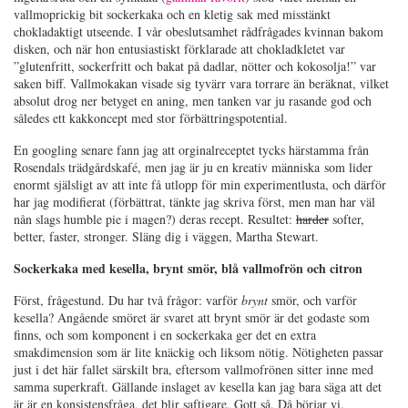
vallmoprickig bit sockerkaka och en kletig sak med misstänkt
chokladaktigt utseende. I vår obeslutsamhet rådfrågades kvinnan bakom
disken, och när hon entusiastiskt förklarade att chokladkletet var
”glutenfritt, sockerfritt och bakat på dadlar, nötter och kokosolja!” var
saken biff. Vallmokakan visade sig tyvärr vara torrare än beräknat, vilket
absolut drog ner betyget en aning, men tanken var ju rasande god och
således ett kakkoncept med stor förbättringspotential.
En googling senare fann jag att orginalreceptet tycks härstamma från
Rosendals trädgårdskafé, men jag är ju en kreativ människa som lider
enormt själsligt av att inte få utlopp för min experimentlusta, och därför
har jag modifierat (förbättrat, tänkte jag skriva först, men man har väl
nån slags humble pie i magen?) deras recept. Resultet:
harder
softer,
better, faster, stronger. Släng dig i väggen, Martha Stewart.
Sockerkaka med kesella, brynt smör, blå vallmofrön och citron
Först, frågestund. Du har två frågor: varför
brynt
smör, och varför
kesella? Angående smöret är svaret att brynt smör är det godaste som
finns, och som komponent i en sockerkaka ger det en extra
smakdimension som är lite knäckig och liksom nötig. Nötigheten passar
just i det här fallet särskilt bra, eftersom vallmofrönen sitter inne med
samma superkraft. Gällande inslaget av kesella kan jag bara säga att det
är är en konsistensfråga, det blir saftigare. Gott så. Då börjar vi.