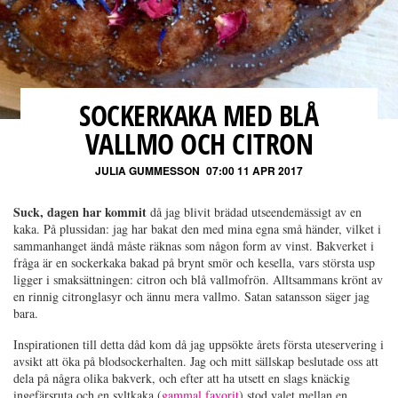
SOCKERKAKA MED BLÅ
VALLMO OCH CITRON
JULIA GUMMESSON
07:00 11 APR 2017
Suck, dagen har kommit
då jag blivit brädad utseendemässigt av en
kaka. På plussidan: jag har bakat den med mina egna små händer, vilket i
sammanhanget ändå måste räknas som någon form av vinst. Bakverket i
fråga är en sockerkaka bakad på brynt smör och kesella, vars största usp
ligger i smaksättningen: citron och blå vallmofrön. Alltsammans krönt av
en rinnig citronglasyr och ännu mera vallmo. Satan satansson säger jag
bara.
Inspirationen till detta dåd kom då jag uppsökte årets första uteservering i
avsikt att öka på blodsockerhalten. Jag och mitt sällskap beslutade oss att
dela på några olika bakverk, och efter att ha utsett en slags knäckig
ingefärsruta och en syltkaka (
gammal favorit
) stod valet mellan en