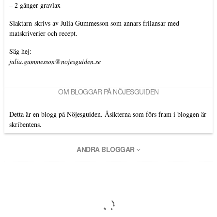
–
2 gånger gravlax
Slaktarn
skrivs av Julia Gummesson som annars frilansar med
matskriverier och recept.
Säg hej:
julia.gummesson@nojesguiden.se
OM BLOGGAR PÅ NÖJESGUIDEN
Detta är en blogg på Nöjesguiden. Åsikterna som förs fram i bloggen är
skribentens.
ANDRA BLOGGAR