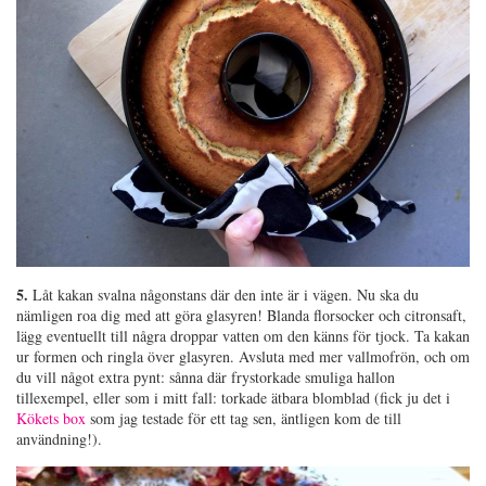
5.
Låt kakan svalna någonstans där den inte är i vägen. Nu ska du
nämligen roa dig med att göra glasyren! Blanda florsocker och citronsaft,
lägg eventuellt till några droppar vatten om den känns för tjock. Ta kakan
ur formen och ringla över glasyren. Avsluta med mer vallmofrön, och om
du vill något extra pynt: sånna där frystorkade smuliga hallon
tillexempel, eller som i mitt fall: torkade ätbara blomblad (fick ju det i
Kökets box
som jag testade för ett tag sen, äntligen kom de till
användning!).