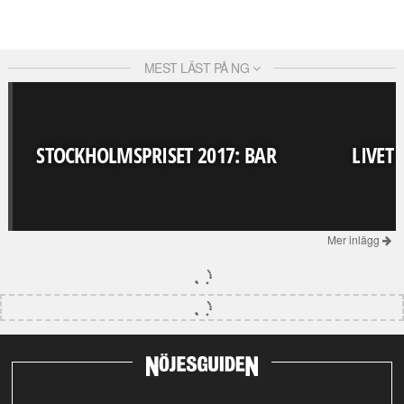
MEST LÄST PÅ NG
STOCKHOLMSPRISET 2017: BAR
LIVET
Mer inlägg