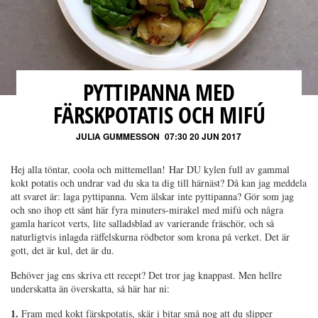
PYTTIPANNA MED
FÄRSKPOTATIS OCH MIFÚ
JULIA GUMMESSON
07:30 20 JUN 2017
Hej alla töntar, coola och mittemellan! Har DU kylen full av gammal
kokt potatis och undrar vad du ska ta dig till härnäst? Då kan jag meddela
att svaret är: laga pyttipanna. Vem älskar inte pyttipanna? Gör som jag
och sno ihop ett sånt här fyra minuters-mirakel med mifú och några
gamla haricot verts, lite salladsblad av varierande fräschör, och så
naturligtvis inlagda räffelskurna rödbetor som krona på verket. Det är
gott, det är kul, det är du.
Behöver jag ens skriva ett recept? Det tror jag knappast. Men hellre
underskatta än överskatta, så här har ni:
1.
Fram med kokt färskpotatis, skär i bitar små nog att du slipper