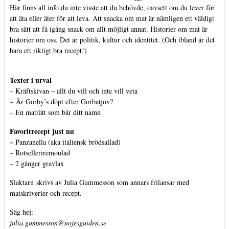
Här finns all info du inte visste att du behövde, oavsett om du lever för
att äta eller äter för att leva. Att snacka om mat är nämligen ett väldigt
bra sätt att få igång snack om allt möjligt annat. Historier om mat är
historier om oss. Det är politik, kultur och identitet. (Och ibland är det
bara ett riktigt bra recept!)
Texter i urval
–
Kräftskivan – allt du vill och inte vill veta
–
Är Gorby’s döpt efter Gorbatjov?
–
En maträtt som bär ditt namn
Favoritrecept just nu
–
Panzanella (aka italiensk brödsallad)
–
Rotselleriremoulad
–
2 gånger gravlax
Slaktarn
skrivs av Julia Gummesson som annars frilansar med
matskriverier och recept.
Säg hej:
julia.gummesson@nojesguiden.se