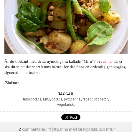
Är du obekant med detta nymodiga så kallade ”Mifú”?
Tryck här
så så
ska du se att det snart känns bättre, för där finns en ordentlig genomgång
signerad undertecknad.
/Slaktarn
TAGGAR
färskpotatis
,
Mifú
,
potatis
,
pyttipanna
,
recept
,
rödbetor
,
vegetariskt
2
kommentarer | “Pyttipanna med färskpotatis och mifú”