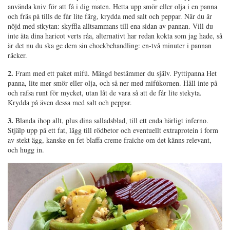
använda kniv för att få i dig maten. Hetta upp smör eller olja i en panna
och fräs på tills de får lite färg, krydda med salt och peppar. När du är
nöjd med stkytan: skyffla alltsammans till ena sidan av pannan. Vill du
inte äta dina haricot verts råa, alternativt har redan kokta som jag hade, så
är det nu du ska ge dem sin chockbehandling: en-två minuter i pannan
räcker.
2.
Fram med ett paket mifú. Mängd bestämmer du själv. Pyttipanna Het
panna, lite mer smör eller olja, och så ner med mifúkornen. Håll inte på
och rafsa runt för mycket, utan låt de vara så att de får lite stekyta.
Krydda på även dessa med salt och peppar.
3.
Blanda ihop allt, plus dina salladsblad, till ett enda härligt inferno.
Stjälp upp på ett fat, lägg till rödbetor och eventuellt extraprotein i form
av stekt ägg, kanske en fet blaffa creme fraiche om det känns relevant,
och hugg in.