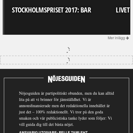
STOCKHOLMSPRISET 2017: BAR
LIVET
Mer inlägg
Nöjesguiden är partipolitiskt obunden, men du kan alltid
lita på att vi brinner för jämställdhet. Vi är
annonsfinansierade men det redaktionella innehållet är
just det – 100% redaktionellt. Vi tror på den goda
smaken och vår publicistiska tanke lyder som följer: Vi
vill guida dig till det bästa nöjet.
ANSVARIG UTGIVARE:
PELLE TAMLEHT