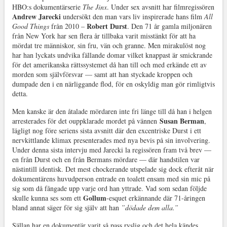
HBO:s dokumentärserie
The Jinx
. Under sex avsnitt har filmregissören
Andrew Jarecki
undersökt den man vars liv inspirerade hans film
All
Robert Durst
Good Things
från 2010 –
. Den 71 år gamla miljonären
från New York har sen flera år tillbaka varit misstänkt för att ha
mördat tre människor, sin fru, vän och granne. Men mirakulöst nog
har han lyckats undvika fällande domar vilket knappast är smickrande
för det amerikanska rättssystemet då han till och med erkände ett av
morden som självförsvar — samt att han styckade kroppen och
dumpade den i en närliggande flod, för en oskyldig man gör rimligtvis
detta.
Men kanske är den åtalade mördaren inte fri länge till då han i helgen
Susan Berman
arresterades för det ouppklarade mordet på vännen
,
lägligt nog före seriens sista avsnitt där den excentriske Durst i ett
nervkittlande klimax presenterades med nya bevis på sin involvering.
Under denna sista intervju med Jarecki la regissören fram två brev —
en från Durst och en från Bermans mördare — där handstilen var
nästintill identisk. Det mest chockerande utspelade sig dock efteråt när
dokumentärens huvudperson entrade en toalett ensam med sin mic på
sig som då fångade upp varje ord han yttrade. Vad som sedan följde
Gollum
skulle kunna ses som ett
-esquet erkännande där 71-åringen
bland annat säger för sig själv att han
”dödade dem alla.”
Sällan har en dokumentär varit så pass ryslig och det hela kändes