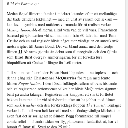
Bild via Paramount.
Medan
Bond
-filmerna famlar i mörkret letandes efter ett mellanläge
där både dåtidens lekfullhet — med en unst av rasism och sexism —
kan leva i symbios med nutidens vurmande för rå realism verkar
Mission Impossible
-filmerna alltid veta vad de vill vara. Franschisen
Tom
baserad på spionserien vid samma namn från 60-talet har med
Cruise
och en rad regissör blivit något mer värdigt än en amerikansk
motsvarighet till James Bond. Det var bland annat med den tredje
JJ Abrams
filmen
gjorde sin debut som filmregissör och den fjärde
Brad Bird
som
övergav animeringarna för att försöka lura
biopubliken att Cruise är längre än 1.60 meter.
Till sommaren återvänder Ethan Hunt löpandes — nu topless — och
Christopher McQuarries
denna gång står
för regin med femte
filmen
Rogue Nation
. I den första fullängdstrailern utlovas hisnande
och välregisserade actionscener vilket har blivit McQuarries signum i
brist på andra talanger. Regissören har knappast ett starkt förflutet
bakom kameran eller vid skrivbordet efter att ha jobbat med filmer
som
Jack Reacher
och den förskräckliga floppen
The Tourist
. Tonläget
verkar i alla fall vara helt korrekt med sin söndagsvänliga klichéaction
Simon Pegg
även fast det är sorligt att se
förminskad till simpel
comic relief — å andra sidan ser flygplansscenen fantastisk ut, har vi
hunnit få Imax till Sverige den 25 juli?