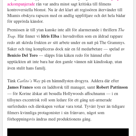
ackompanjerade
rån var andra minst sagt kritiska till filmens
kontroversiella blomst. Nu är det klart att regissören återvänder till
Miamis obskyra rapscen med en andlig uppföljare och det hela bådar
för upprörda känslor.
Premissen är till ytan kanske inte allt för alarmerande i thrillern
The
Idris Elba
Trap
. Här finner vi
i huvudrollen som en åldrad rappare
redo att skörda frukten av sitt arbete under en natt på The Grammys.
Saker och ting kompliceras dock när en fd medarbetare — spelad av
Benicio Del Toro
— släpps från kåken redo för hämnd efter
upptäckten att inte bara har den gamle vännen nåt kändisskap, utan
även stulit hans familj.
Tänk
Carlito’s Way
på en hämndlysten drogyra.
Addera där efter
James Franco
Robert Pattinson
som en laddtorsk till manager, samt
— för Korine älskar att besudla Hollywoods affischnamn — i en
tillsynes excentrisk roll som ledare för ett gäng uzi-armerade
surferdudes och dårskapen verkar vara total. Tyvärr lyser än tidigare
filmers kvinnliga protagonister i sin frånvaro, något som
förhoppningsvis ändras med produktionens gång.