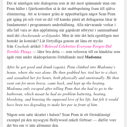
Det är nämligen inte dialogerna som är det mest spännande utan om
Penn håller i fjärrkontrollen så är det snabbspolning fram till själva
eliminering. Att se kvinnor gråta är uppenbarligen något Sean Penn
går igång på och visst en del vill kanske påstå att deltagarnas tårar är
fundamentet i programmets underhållning. Alla närvarande verkar i
alla fall vara av den uppfattning när gapskratt utbryter i sammanband
med det
chockerande avslöjandet
. Men är inte det hela egentligen mer
hemskt än komiskt? Låt förtydliga genom att låna ett stycke
från
Crackeds
artikel
5 Beloved Celebrities Everyone Forgets Did
Terrible Things
— låter bra detta — som refererar till en händelse som
Madonna
ägde rum under skådespelarens förhållande med
:
After he got good and drunk (again), Penn climbed into Madonna’s
house, where she was alone. He then grabbed her, tied her to a chair,
and
assaulted her
for hours, both physically and emotionally. He then
went out for more booze, came back, and kept up the beating.
Madonna only escaped after telling Penn that she had to go to the
bathroom, which meant he had no problem battering, beating,
bloodying, and bruising the supposed love of his life, but felt it would
have been too degrading to make her pee in front of him.
Någon som satte skrattet i halsen? Sean Penn är ett förstaklassigt
exempel på den mysogyni Hollywood enkelt förbiser — därför vore
det bra om vi inte glömmer den.