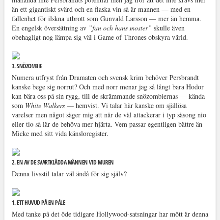
än ett gigantiskt svärd och en flaska vin så är mannen — med en
fallenhet för ilskna utbrott som Gunvald Larsson — mer än hemma.
En engelsk översättning av
”fan och hans moster”
skulle även
obehagligt nog lämpa sig väl i Game of Thrones obskyra värld.
3. SNÖZOMBIE
Numera utfryst från Dramaten och svensk krim behöver Persbrandt
kanske bege sig norrut? Och med norr menar jag så långt bara Hodor
kan bära oss på sin rygg, till de skrämmande snözombiernas — kända
som
White Walkers
— hemvist. Vi talar här kanske om själlösa
varelser men något säger mig att när de väl attackerar i typ säsong nio
eller tio så lär de behöva mer hjärta. Vem passar egentligen bättre än
Micke med sitt vida känsloregister.
2. EN AV DE SVARTKLÄDDA MÄNNEN VID MUREN
Denna livsstil talar väl ändå för sig själv?
1. ETT HUVUD PÅ EN PÅLE
Med tanke på det öde tidigare Hollywood-satsningar har mött är denna