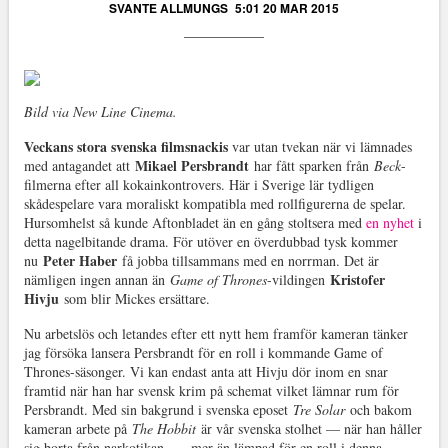
SVANTE ALLMUNGS
5:01 20 MAR 2015
Bild via New Line Cinema.
Veckans stora svenska filmsnackis
var utan tvekan när vi lämnades
Mikael Persbrandt
med antagandet att
har fått sparken från
Beck
-
filmerna efter all kokainkontrovers. Här i Sverige lär tydligen
skådespelare vara moraliskt kompatibla med rollfigurerna de spelar.
Hursomhelst så kunde Aftonbladet än en gång stoltsera med
en nyhet
i
detta nagelbitande drama. För utöver en överdubbad tysk kommer
Peter Haber
nu
få jobba tillsammans med en norrman. Det är
Kristofer
nämligen ingen annan än
Game of Thrones
-vildingen
Hivju
som blir Mickes ersättare.
Nu arbetslös och letandes efter ett nytt hem framför kameran tänker
jag försöka lansera Persbrandt för en roll i kommande Game of
Thrones-säsonger. Vi kan endast anta att Hivju dör inom en snar
framtid när han har svensk krim på schemat vilket lämnar rum för
Persbrandt. Med sin bakgrund i svenska eposet
Tre Solar
och bakom
kameran arbete på
The Hobbit
är vår svenska stolhet — när han håller
sig borta från narkotikan — mer än lämpad för en roll i denna