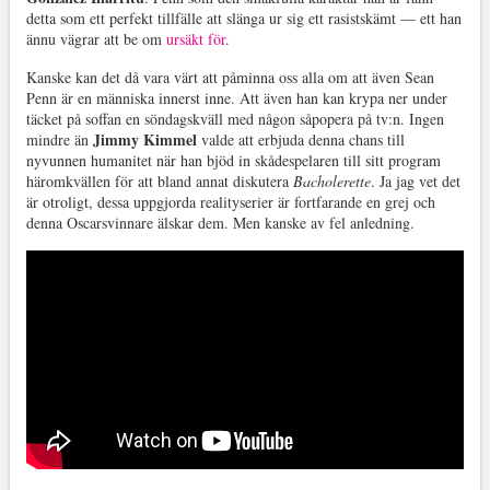
detta som ett perfekt tillfälle att slänga ur sig ett rasistskämt — ett han
ännu vägrar att be om
ursäkt för
.
Kanske kan det då vara värt att påminna oss alla om att även Sean
Penn är en människa innerst inne. Att även han kan krypa ner under
täcket på soffan en söndagskväll med någon såpopera på tv:n. Ingen
Jimmy Kimmel
mindre än
valde att erbjuda denna chans till
nyvunnen humanitet när han bjöd in skådespelaren till sitt program
häromkvällen för att bland annat diskutera
Bacholerette
. Ja jag vet det
är otroligt, dessa uppgjorda realityserier är fortfarande en grej och
denna Oscarsvinnare älskar dem. Men kanske av fel anledning.