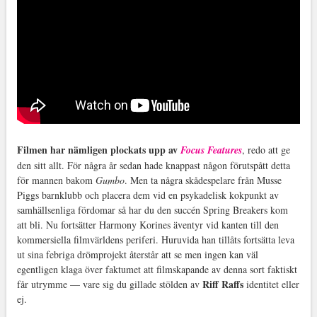
Filmen har nämligen plockats upp av
Focus Features
, redo att ge
den sitt allt. För några år sedan hade knappast någon förutspått detta
för mannen bakom
Gumbo
. Men ta några skådespelare från Musse
Piggs barnklubb och placera dem vid en psykadelisk kokpunkt av
samhällsenliga fördomar så har du den succén Spring Breakers kom
att bli. Nu fortsätter Harmony Korines äventyr vid kanten till den
kommersiella filmvärldens periferi. Huruvida han tillåts fortsätta leva
ut sina febriga drömprojekt återstår att se men ingen kan väl
egentligen klaga över faktumet att filmskapande av denna sort faktiskt
Riff Raffs
får utrymme — vare sig du gillade stölden av
identitet eller
ej.