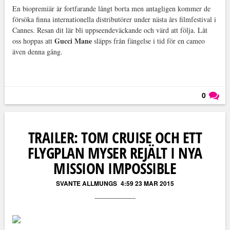
En biopremiär är fortfarande långt borta men antagligen kommer de
försöka finna internationella distributörer under nästa års filmfestival i
Cannes. Resan dit lär bli uppseendeväckande och värd att följa. Låt
Gucci Mane
oss hoppas att
släpps från fängelse i tid för en cameo
även denna gång.
0
Läs kommentarer (
0
)
TRAILER: TOM CRUISE OCH ETT
FLYGPLAN MYSER REJÄLT I NYA
MISSION IMPOSSIBLE
SVANTE ALLMUNGS
4:59 23 MAR 2015