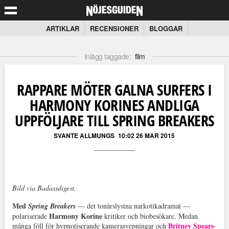
ARTIKLAR
RECENSIONER
BLOGGAR
Inlägg taggade:
film
RAPPARE MÖTER GALNA SURFERS I
HARMONY KORINES ANDLIGA
UPPFÖLJARE TILL SPRING BREAKERS
SVANTE ALLMUNGS
10:02 26 MAR 2015
Bild via Badassdigest.
Med
Spring Breakers
— det tonårslystna narkotikadramat —
Harmony Korine
polariserade
kritiker och biobesökare. Medan
Britney Spears
många föll för hypnotiserande kamerasvepningar och
-