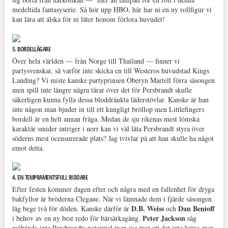
medeltida fantasyserie. Så hör upp HBO, här har ni en ny rollfigur vi
kan lära att älska för ni låter honom förlora huvudet!
5. BORDELLÄGARE
Över hela världen — från Norge till Thailand — finner vi
partysvenskar, så varför inte skicka en till Westeros huvudstad Kings
Landing? Vi miste kanske partyprinsen Oberyn Martell förra säsongen
men spill inte längre några tårar över det för Persbrandt skulle
säkerligen kunna fylla dessa bloddränkta läderstövlar. Kanske är han
inte någon man bjuder in till ett kungligt bröllop men Littlefingers
bordell är en helt annan fråga. Medan de sju rikenas mest lömska
karaktär smider intriger i norr kan vi väl låta Persbrandt styra över
söderns mest ocensurerade plats? Jag tvivlar på att han skulle ha något
emot detta.
4. EN TEMPRAMENTSFULL RIDDARE
Efter festen kommer dagen efter och några med en fallenhet för dryga
bakfyllor är bröderna Clegane. När vi lämnade dem i fjärde säsongen
D.B. Weiss
Dan Benioff
låg bege två för döden. Kanske därför är
och
Peter Jackson
i behov av en ny best redo för bärsärkagång.
såg
måhända inte Persbrandts potential men jag tror att det inte krävs mer