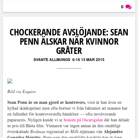
0
Läs kommentarer (
0
)
CHOCKERANDE AVSLÖJANDE: SEAN
PENN ÄLSKAR NÄR KVINNOR
GRÅTER
SVANTE ALLMUNGS
6:16 13 MAR 2015
Bild via Esquire.
Sean Penn är en man gjord av kontrovers,
visst är han även en
hyllad skådespelare men ofta bortser vi från faktumet att mannen har
en fallenhet för kontroversiella händelser — ofta involverande
paparazzis. Nyligen kunde vi se
honom på Oscarsgalan
där han delade
ut pris till Bästa film. Vinnaren var ingen annan än den omåttligt
Alejandro
överskattade
Birdman
regisserad av
Milk
-stjärnans vän
González Iñárritu
. Penn som den smakfulla karaktär han är fann