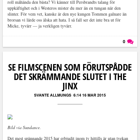
roll måhända den bästa? Vi känner till Persbrandts talang för
uppkäftighet och i Westeros mister du mer än en tungan när den
slinter. För vem vet, kanske är den nye kungen Tommen galnare än
brorsan vi lärde oss älska att hata. I så fall ser det inte bra ut för
Micke, tyvärr — ja verkligen tyvärr.
0
Läs kommentarer (
0
)
SE FILMSCENEN SOM FÖRUTSPÅDDE
DET SKRÄMMANDE SLUTET I THE
JINX
SVANTE ALLMUNGS
6:14 16 MAR 2015
Bild via Sundance.
Det mest spännande 2015 har erbjudit inom tv hittills är utan tvekan