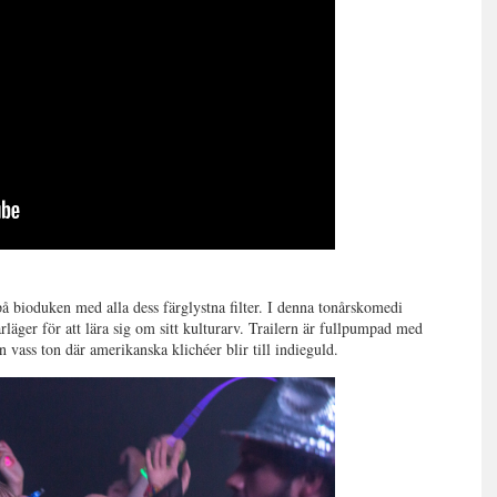
 på bioduken med alla dess färglystna filter. I denna tonårskomedi
läger för att lära sig om sitt kulturarv. Trailern är fullpumpad med
n vass ton där amerikanska klichéer blir till indieguld.