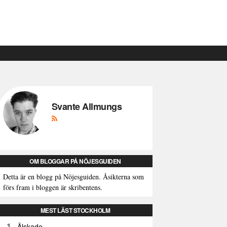
Svante Allmungs
OM BLOGGAR PÅ NÖJESGUIDEN
Detta är en blogg på Nöjesguiden. Åsikterna som
förs fram i bloggen är skribentens.
MEST LÄST STOCKHOLM
1
Älskade