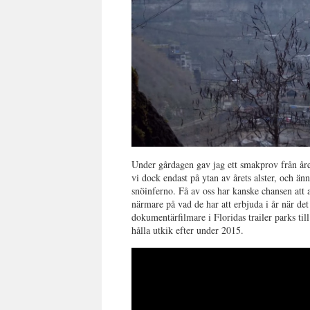
Under gårdagen gav jag ett smakprov från år
vi dock endast på ytan av årets alster, och 
snöinferno. Få av oss har kanske chansen att a
närmare på vad de har att erbjuda i år när de
dokumentärfilmare i Floridas trailer parks ti
hålla utkik efter under 2015.