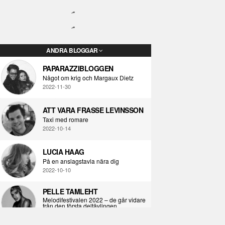
ANDRA BLOGGAR
PAPARAZZIBLOGGEN
Något om krig och Margaux Dietz
2022-11-30
ATT VARA FRASSE LEVINSSON
Taxi med romare
2022-10-14
LUCIA HAAG
På en anslagstavla nära dig
2022-10-10
PELLE TAMLEHT
Melodifestivalen 2022 – de går vidare
från den första deltävlingen
2022-02-02