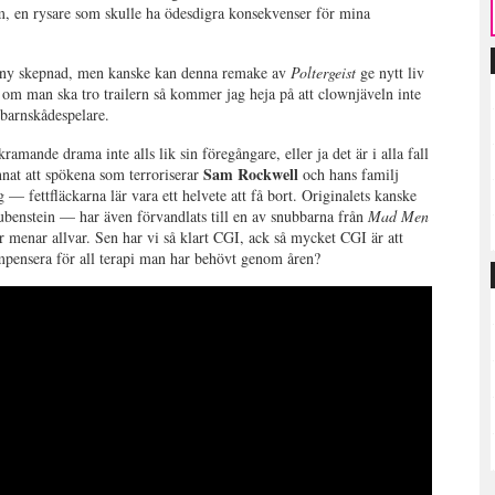
ilm, en rysare som skulle ha ödesdigra konsekvenser för mina
ny skepnad, men kanske kan denna remake av
Poltergeist
ge nytt liv
 om man ska tro trailern så kommer jag heja på att clownjäveln inte
 barnskådespelare.
kramande drama inte alls lik sin föregångare, eller ja det är i alla fall
Sam Rockwell
annat att spökena som terroriserar
och hans familj
 — fettfläckarna lär vara ett helvete att få bort. Originalets kanske
benstein — har även förvandlats till en av snubbarna från
Mad Men
er menar allvar. Sen har vi så klart CGI, ack så mycket CGI är att
mpensera för all terapi man har behövt genom åren?