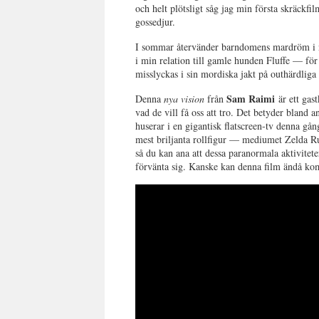
och helt plötsligt såg jag min första skräckf
gossedjur.
I sommar återvänder barndomens mardröm i 
i min relation till gamle hunden Fluffe — för
misslyckas i sin mordiska jakt på outhärdliga
Sam Raimi
Denna
nya vision
från
är ett gast
vad de vill få oss att tro. Det betyder bland 
huserar i en gigantisk flatscreen-tv denna gång
mest briljanta rollfigur — mediumet Zelda Ru
så du kan ana att dessa paranormala aktivitet
förvänta sig. Kanske kan denna film ändå ko