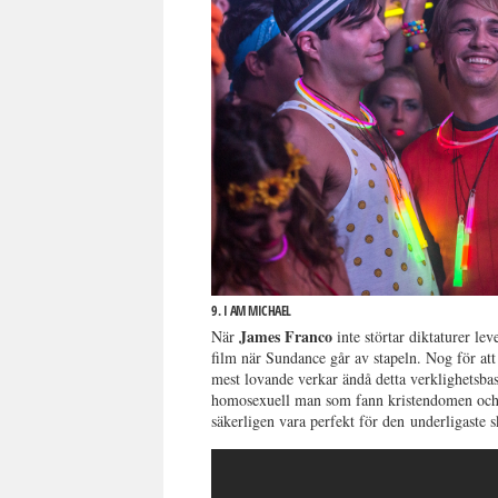
9. I AM MICHAEL
James Franco
När
inte störtar diktaturer le
film när Sundance går av stapeln. Nog för a
mest lovande verkar ändå detta verklighetsb
homosexuell man som fann kristendomen och bl
säkerligen vara perfekt för den underligaste 