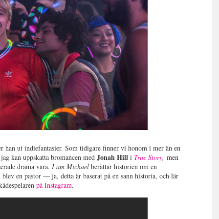
ver han ut indiefantasier. Som tidigare finner vi honom i mer än en
Jonah Hill
tt jag kan uppskatta bromancen med
i
True Story
,
men
aserade drama vara.
I am Michael
berättar historien om en
ev en pastor — ja, detta är baserat på en sann historia, och lär
skådespelaren
på Instagram
.