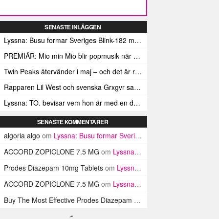
SENASTE INLÄGGEN
Lyssna: Busu formar Sveriges Blink-182 med sin nya pop-punk-rap-låt
PREMIÄR: Mio min Mio blir popmusik när Ungdom släpper sin debutvideo
Twin Peaks återvänder i maj – och det är rena heroinet enligt Showtimes boss
Rapparen Lil West och svenska Grxgvr samarbetar på den egensinniga bangern Lie To You
Lyssna: TO. bevisar vem hon är med en debut gjord för framtiden
SENASTE KOMMENTARER
algoria algo
om
Lyssna: Busu formar Sveriges Blink-182 med sin nya pop-punk-rap-låt
ACCORD ZOPICLONE 7.5 MG
om
Lyssna: Busu formar Sveriges Blink-182 med sin nya pop-punk-rap-låt
Prodes Diazepam 10mg Tablets
om
Lyssna: Busu formar Sveriges Blink-182 med sin nya pop-punk-rap-låt
ACCORD ZOPICLONE 7.5 MG
om
Lyssna: Busu formar Sveriges Blink-182 med sin nya pop-punk-rap-låt
Buy The Most Effective Prodes Diazepam Tablets In UK
om
Lyssna: B