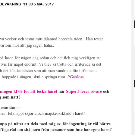
BEVAKNING
11:00 5 MAJ 2017
två veckor och testar mitt tålamod heeeeela tiden.. Han testar
tvärtom mot allt jag säger, haha..
ed Jason för någon dag sedan och det fick mig verkligen att
vis får något enormt. Vi blev så trötta och irriterade så det
ch det kändes nästan som att man vandrade lite i sömnen..
 hoppade i sängen, skulle springa runt..//
GabJoss
ningen kl 05 för att locka håret
när
SuperJ lever rövare
och
ag som natt?
eran startar.
en, felknäppt skjorta och majskrokskladd i håret!
upp på nätet att dela med mig av, för ingenting är väl bättre
uftiga råd om sitt barn från personer som inte har egna barn?