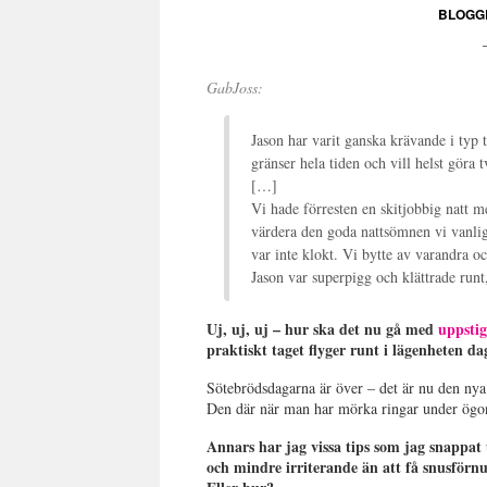
BLOGG
GabJoss:
Jason har varit ganska krävande i typ 
gränser hela tiden och vill helst göra 
[…]
Vi hade förresten en skitjobbig natt m
värdera den goda nattsömnen vi vanligt
var inte klokt. Vi bytte av varandra o
Jason var superpigg och klättrade runt,
Uj, uj, uj – hur ska det nu gå med
uppstig
praktiskt taget flyger runt i lägenheten d
Sötebrödsdagarna är över – det är nu den nya 
Den där när man har mörka ringar under ögon
Annars har jag vissa tips som jag snappat 
och mindre irriterande än att få snusförn