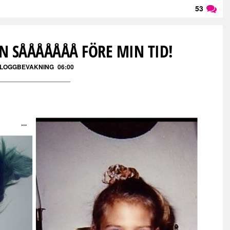
53
Läs kommentarer (
53
)
EN SÅÅÅÅÅÅÅ FÖRE MIN TID!
LOGGBEVAKNING
06:00