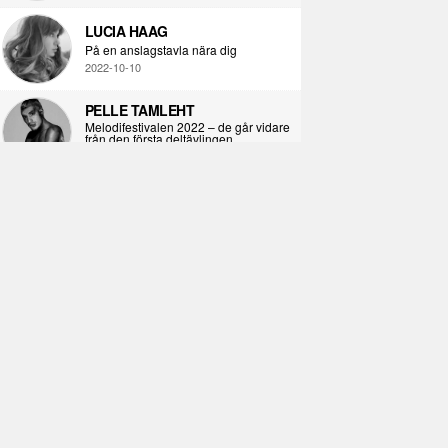
LUCIA HAAG
På en anslagstavla nära dig
2022-10-10
PELLE TAMLEHT
Melodifestivalen 2022 – de går vidare
från den första deltävlingen
2022-02-02
I KORPENS SKUGGA
Själva definitionen av ondska
2021-06-28
ÖPPNA BOKEN
Kropps-dagbok
2021-06-24
SYNDAFALLET
Det är inte din demokratiska plikt att
delta i instagramaktivism.
2021-04-26
VAD BLIR DET FÖR RAP