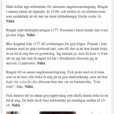
Hade kollat upp telefontider för närmaste ungdomsmottagning. Ringde
i samma minut de öppnade, kl.15.00, och möttes av en telefonsvarare
som meddelade att de inte tar emot tidsbokningar förrän vecka 14.
Nähä
.
Ringde sjukvårdsupplysningen 1177. Personen i luren kunde inte svara
Nähä
på min fråga.
.
Blev kopplad från 1177 till avdelningen för gyn-frågor. Pratade i fem
minuter med en sjukt irriterad tant, som till slut sa att hon kunde boka
in en tid åt mig hos en gynekolog. Jag tackade ja, men då kom vi fram
till att jag inte kan få någon tid här i Stockholm eftersom jag är
Nähä
skriven i Landvetter.
.
Ringde till en annan ungdomsmottagning. Fick prata med en kvinna
som sa att hon ville boka in mig på en gyn-undersökning, men att hon
hade lite svårt för det
eftersom hon inte var en barnmorska. ”Lite
Nähä
svårt”. Jaha.
.
Fick numret till en annan gyn-upplysning som skulle kunna boka in en
tid åt mig. De hade dock bara telefontider på måndagar mellan kl.13-
Nähä
14.
.