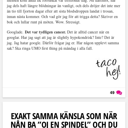
mensen kom ändå lik förbaskat var trettionde dag. Nu däremot, har
jag dels haft längre blödningar än vanligt, och dels dröjer det inte mer
än tio till fjorton dagar efter att sista blodsdroppen landat i trosan,
innan nästa kommer. Och vad gör jag för att trigga detta? Skriver en
bok och lullar runt på möten. Wow. Stressigt.
Det var tydligen cancer.
Googlade.
Det är alltid cancer när en
googlar. Har jag sagt att jag är slightly hypokondrisk? Inte? Det är
jag. Jag hatar google. Därför frågar jag er. Har någon upplevt samma
sak? Ska ringa UMO first thing på måndag i alla fall.
49
Läs kommentarer (
49
)
EXAKT SAMMA KÄNSLA SOM NÄR
NÅN BA ”OJ EN SPINDEL” OCH DU