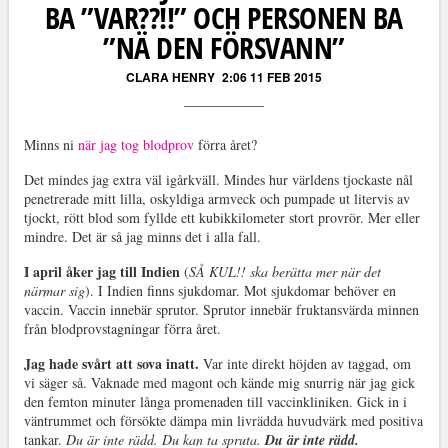
BA ”VAR??!!” OCH PERSONEN BA
”NÄ DEN FÖRSVANN”
CLARA HENRY
2:06 11 FEB 2015
Minns ni
när jag tog blodprov
förra året?
Det mindes jag extra väl igårkväll. Mindes hur världens tjockaste nål
penetrerade mitt lilla, oskyldiga armveck och pumpade ut litervis av
tjockt, rött blod som fyllde ett kubikkilometer stort provrör. Mer eller
mindre. Det är så jag minns det i alla fall.
I april åker jag till Indien
(
SÅ KUL!! ska berätta mer när det
närmar sig
). I Indien finns sjukdomar. Mot sjukdomar behöver en
vaccin. Vaccin innebär sprutor. Sprutor innebär fruktansvärda minnen
från blodprovstagningar förra året.
Jag hade svårt att sova inatt.
Var inte direkt höjden av taggad, om
vi säger så. Vaknade med magont och kände mig snurrig när jag gick
den femton minuter långa promenaden till vaccinkliniken. Gick in i
väntrummet och försökte dämpa min livrädda huvudvärk med positiva
tankar.
Du är inte rädd. Du kan ta spruta.
Du är inte rädd.