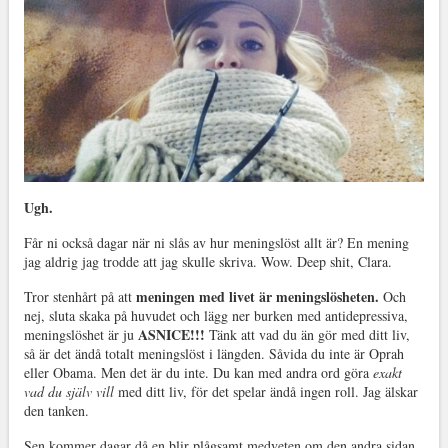
Ugh.
Får ni också dagar när ni slås av hur meningslöst allt är? En mening
jag aldrig jag trodde att jag skulle skriva. Wow. Deep shit, Clara.
meningen med livet är meningslösheten.
Tror stenhårt på att
Och
nej, sluta skaka på huvudet och lägg ner burken med antidepressiva,
ASNICE!!!
meningslöshet är ju
Tänk att vad du än gör med ditt liv,
så är det ändå totalt meningslöst i längden. Såvida du inte är Oprah
eller Obama. Men det är du inte. Du kan med andra ord göra
exakt
vad du själv vill
med ditt liv, för det spelar ändå ingen roll. Jag älskar
den tanken.
Sen kommer dagar då en blir plågsamt medveten om den andra sidan