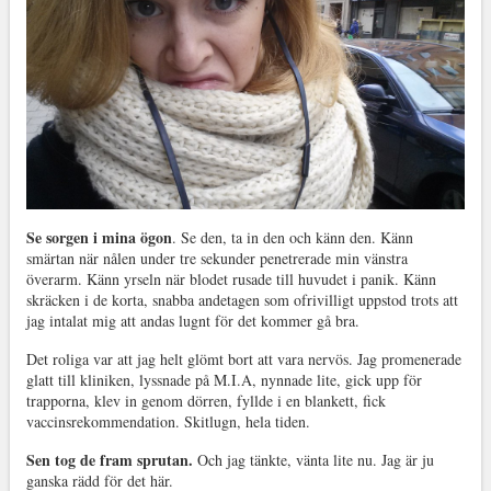
Se sorgen i mina ögon
. Se den, ta in den och känn den. Känn
smärtan när nålen under tre sekunder penetrerade min vänstra
överarm. Känn yrseln när blodet rusade till huvudet i panik. Känn
skräcken i de korta, snabba andetagen som ofrivilligt uppstod trots att
jag intalat mig att andas lugnt för det kommer gå bra.
Det roliga var att jag helt glömt bort att vara nervös. Jag promenerade
glatt till kliniken, lyssnade på M.I.A, nynnade lite, gick upp för
trapporna, klev in genom dörren, fyllde i en blankett, fick
vaccinsrekommendation. Skitlugn, hela tiden.
Sen tog de fram sprutan.
Och jag tänkte, vänta lite nu. Jag är ju
ganska rädd för det här.