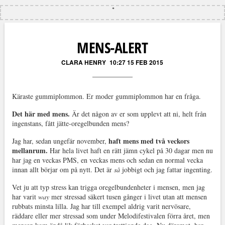
MENS-ALERT
CLARA HENRY
10:27 15 FEB 2015
Käraste gummiplommon. Er moder gummiplommon har en fråga.
Det här med mens.
Är det någon av er som upplevt att ni, helt från
ingenstans, fått jätte-oregelbunden mens?
haft mens med två veckors
Jag har, sedan ungefär november,
mellanrum.
Har hela livet haft en rätt jämn cykel på 30 dagar men nu
har jag en veckas PMS, en veckas mens och sedan en normal vecka
innan allt börjar om på nytt. Det är
så
jobbigt och jag fattar ingenting.
Vet ju att typ stress kan trigga oregelbundenheter i mensen, men jag
har varit
way
mer stressad säkert tusen gånger i livet utan att mensen
rubbats minsta lilla. Jag har till exempel aldrig varit nervösare,
räddare eller mer stressad som under Melodifestivalen förra året, men