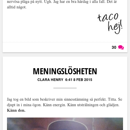
nervösa plåga på nytt. Ugh. Jag har en bra hårdag i alla fall. Det är
alltid något.
30
Läs kommentarer (
30
)
MENINGSLÖSHETEN
CLARA HENRY
6:41 8 FEB 2015
Jag tog en bild som beskriver min sinnesstämning så perfekt. Titta. Se
djupt in i mina ögon. Känn energin. Känn utstrålningen och glädjen.
Känn den.