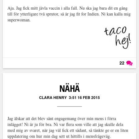
Aja. Jag fick mitt jävla vaccin i alla fall. Nu ska jag bara dit en gång
till för ytterligare två sprutor, så är jag fit for Indien. Ni kan kalla mig
superwoman.
22
Läs kommentarer (
22
)
NÄHÄ
CLARA HENRY
3:51 16 FEB 2015
Jag älskar att det blev sånt engagemang över min mens i förra
inlägget! Ni är ju för bra. Ni var flera som ville att jag skulle dela
med mig av svaret, när jag väl fick ett sådant, så tänkte ge er en liten
uppdatering om hur min dag sett ut hittills i mensfrågeväg.