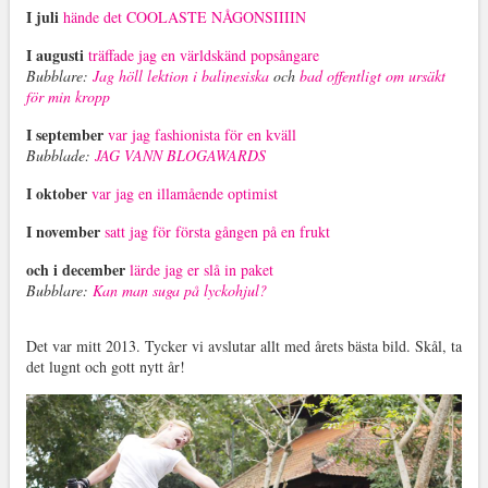
I juli
hände det COOLASTE NÅGONSIIIIN
I augusti
träffade jag en världskänd popsångare
Bubblare:
Jag höll lektion i balinesiska
och
bad offentligt om ursäkt
för min kropp
I september
var jag fashionista för en kväll
Bubblade:
JAG VANN BLOGAWARDS
I oktober
var jag en illamående optimist
I november
satt jag för första gången på en frukt
och i december
lärde jag er slå in paket
Bubblare:
Kan man suga på lyckohjul?
Det var mitt 2013. Tycker vi avslutar allt med årets bästa bild. Skål, ta
det lugnt och gott nytt år!