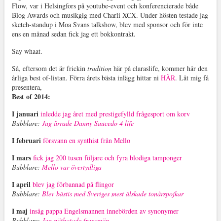
Flow, var i Helsingfors på youtube-event och konferencierade både
Blog Awards och musikgig med Charli XCX. Under hösten testade jag
sketch-standup i Moa Svans talkshow, blev med sponsor och för inte
ens en månad sedan fick jag ett bokkontrakt.
Say whaat.
Så, eftersom det är frickin
tradition
här på claraslife, kommer här den
årliga best of-listan. Förra årets bästa inlägg hittar ni
HÄR
. Låt mig få
presentera,
Best of 2014:
I januari
inledde jag året med prestigefylld frågesport om korv
Bubblare:
Jag ärrade Danny Saucedo 4 life
I februari
försvann en synthist från Mello
I
mars
fick jag 200 tusen följare och fyra blodiga tamponger
Bubblare:
Mello var övertydliga
I april
blev jag förbannad på flingor
Bubblare:
Blev bästis med Sveriges mest älskade tonårspojkar
I maj
insåg pappa Engelsmannen innebörden av synonymer
Bubblare:
Jag näthatade fransmän