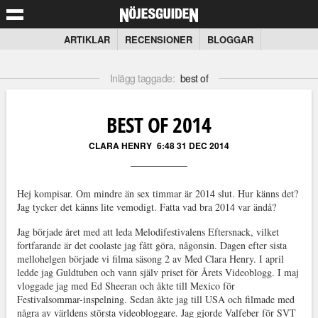
ARTIKLAR
RECENSIONER
BLOGGAR
Inlägg taggade:
best of
BEST OF 2014
CLARA HENRY
6:48 31 DEC 2014
Hej kompisar. Om mindre än sex timmar är 2014 slut. Hur känns det?
Jag tycker det känns lite vemodigt. Fatta vad bra 2014 var ändå?
Jag började året med att leda Melodifestivalens Eftersnack, vilket
fortfarande är det coolaste jag fått göra, någonsin. Dagen efter sista
mellohelgen började vi filma säsong 2 av Med Clara Henry. I april
ledde jag Guldtuben och vann själv priset för Årets Videoblogg. I maj
vloggade jag med Ed Sheeran och åkte till Mexico för
Festivalsommar-inspelning. Sedan åkte jag till USA och filmade med
några av världens största videobloggare. Jag gjorde Valfeber för SVT