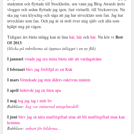
studenten och flyttade till Stockholm, sen vann jag Blog Awards årets
vlogger och sedan flyttade jag igen, fast virtuellt, till Veckorevyn. Nu
ska jag vara klyschig och säga att jag har utvecklats som fan. Jag har
utvecklats som fan. Och jag är så stolt över mig själv och alla som
hjälpt mig på vägen.
Best
Tidigare års bästa inlägg kan ni läsa
här
,
här
och
här
. Nu kör vi
Of 2013
:
(klicka på rubrikerna så öppnas inlägget i en ny flik)
I januari
visade jag era mina bästa sätt att vardagsträna
I februari
blev jag förföljd av en Kuk
I mars
förnekade jag min ålders oskrivna måsten
I april
behövde jag en liten apa
I maj
tog jag tag i mitt liv
Bubblare:
Jag var rutinerad mingelmodell
I juni
blev jag så nära matförgiftad utan att bli matförgiftad man kan
komma
Bubblare:
enbart för bilderna…