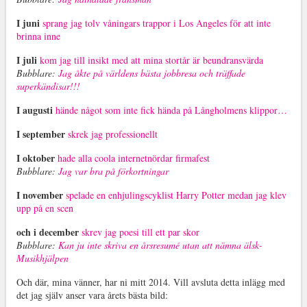
I juni
sprang jag tolv våningars trappor i Los Angeles för att inte
brinna inne
I
juli
kom jag till insikt med att mina stortår är beundransvärda
Bubblare:
Jag åkte på världens bästa jobbresa och träffade
superkändisar!!!
I augusti
hände något som inte fick hända på Långholmens klippor…
I september
skrek jag professionellt
I oktober
hade alla coola internetnördar firmafest
Bubblare:
Jag var bra på förkortningar
I november
spelade en enhjulingscyklist Harry Potter medan jag klev
upp på en scen
och i december
skrev jag poesi till ett par skor
Bubblare:
Kan ju inte skriva en årsresumé utan att nämna älsk-
Musikhjälpen
Och där, mina vänner, har ni mitt 2014. Vill avsluta detta inlägg med
det jag själv anser vara årets bästa bild: