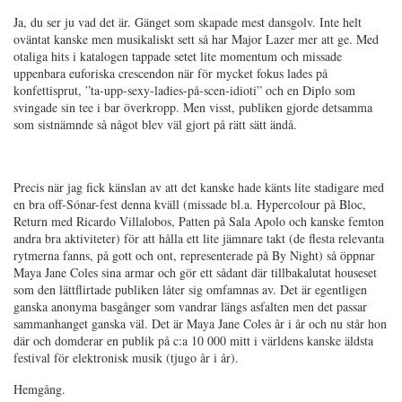
Ja, du ser ju vad det är. Gänget som skapade mest dansgolv. Inte helt
oväntat kanske men musikaliskt sett så har Major Lazer mer att ge. Med
otaliga hits i katalogen tappade setet lite momentum och missade
uppenbara euforiska crescendon när för mycket fokus lades på
konfettisprut, ”ta-upp-sexy-ladies-på-scen-idioti” och en Diplo som
svingade sin tee i bar överkropp. Men visst, publiken gjorde detsamma
som sistnämnde så något blev väl gjort på rätt sätt ändå.
Precis när jag fick känslan av att det kanske hade känts lite stadigare med
en bra off-Sónar-fest denna kväll (missade bl.a. Hypercolour på Bloc,
Return med Ricardo Villalobos, Patten på Sala Apolo och kanske femton
andra bra aktiviteter) för att hålla ett lite jämnare takt (de flesta relevanta
rytmerna fanns, på gott och ont, representerade på By Night) så öppnar
Maya Jane Coles sina armar och gör ett sådant där tillbakalutat houseset
som den lättflirtade publiken låter sig omfamnas av. Det är egentligen
ganska anonyma basgånger som vandrar längs asfalten men det passar
sammanhanget ganska väl. Det är Maya Jane Coles år i år och nu står hon
där och domderar en publik på c:a 10 000 mitt i världens kanske äldsta
festival för elektronisk musik (tjugo år i år).
Hemgång.