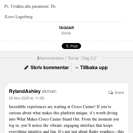
Ps. Ursäkta alla paranteser. Ds.
/Love Lagerberg
TAGGAR
Sonar
3
kommentarer | “Sonar / Dag 2.2”
Skriv kommentar
Tillbaka upp
RylandAshley
skriver:
Svara
25 Nov 2025 kl. 11:05
Incredible experiences are waiting at Croco Casino! If you’re
curious about what makes this platform unique, it’s worth diving
into What Makes Croco Casino Stand Out. From the moment you
log in, you’ll notice the vibrant, engaging interface that keeps
everything intuitive and fun. It’s not just about flashy graphics—this