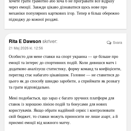
хочете грати грамотно або хоча б не програвати все відразу
через емоції. Завжди цікаво дізнаватися щось нове про
механіки популярних карткових ігор. Тепер я більш обережно
підходжу до кожної роздачі.
Rita E Dawson
skriver:
Svara
21 Maj 2026 kl. 12:56
Особисто для мене
ставки на спорт украина
— це більше про
емоції та інтерес до спортивних подій. Коли дивишся матч і
додатково аналізуєш статистику, форму команд та коефіцієнти,
перегляд стає набагато цікавішим. Головне — не ставитися до
цього як до способу швидко заробити, а сприймати як розвагу
та грати відповідально.
Мені подобається, що зараз є багато зручних платформ для
ставок із хорошою лінією подій та бонусами для нових
користувачів. Якщо обрати надійний сервіс і контролювати
свій бюджет, то ставки можуть приносити не лише азарт, а й
приємні емоції від кожного матчу.