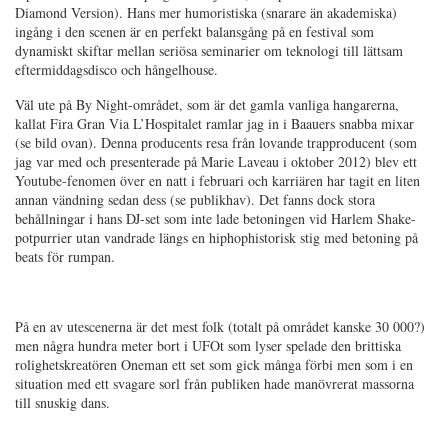
Diamond Version). Hans mer humoristiska (snarare än akademiska)
ingång i den scenen är en perfekt balansgång på en festival som
dynamiskt skiftar mellan seriösa seminarier om teknologi till lättsam
eftermiddagsdisco och hångelhouse.
Väl ute på By Night-området, som är det gamla vanliga hangarerna,
kallat Fira Gran Via L’Hospitalet ramlar jag in i Baauers snabba mixar
(se bild ovan). Denna producents resa från lovande trapproducent (som
jag var med och presenterade på Marie Laveau i oktober 2012) blev ett
Youtube-fenomen över en natt i februari och karriären har tagit en liten
annan vändning sedan dess (se publikhav). Det fanns dock stora
behållningar i hans DJ-set som inte lade betoningen vid Harlem Shake-
potpurrier utan vandrade längs en hiphophistorisk stig med betoning på
beats för rumpan.
På en av utescenerna är det mest folk (totalt på området kanske 30 000?)
men några hundra meter bort i UFOt som lyser spelade den brittiska
rolighetskreatören Oneman ett set som gick många förbi men som i en
situation med ett svagare sorl från publiken hade manövrerat massorna
till snuskig dans.