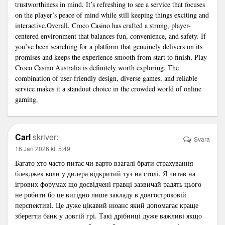
trustworthiness in mind. It’s refreshing to see a service that focuses
on the player’s peace of mind while still keeping things exciting and
interactive.Overall, Croco Casino has crafted a strong, player-
centered environment that balances fun, convenience, and safety. If
you’ve been searching for a platform that genuinely delivers on its
promises and keeps the experience smooth from start to finish, Play
Croco Casino Australia is definitely worth exploring. The
combination of user-friendly design, diverse games, and reliable
service makes it a standout choice in the crowded world of online
gaming.
Carl
skriver:
Svara
16 Jan 2026 kl. 5:49
Багато хто часто питає чи варто взагалі брати
страхування
блекджек
коли у дилера відкритий туз на столі. Я читав на
ігрових форумах що досвідчені гравці зазвичай радять цього
не робити бо це вигідно лише закладу в довгостроковій
перспективі. Це дуже цікавий нюанс який допомагає краще
зберегти банк у довгій грі. Такі дрібниці дуже важливі якщо