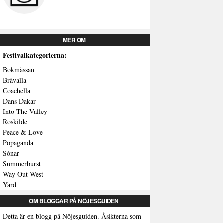
MER OM
Festivalkategorierna:
Bokmässan
Bråvalla
Coachella
Dans Dakar
Into The Valley
Roskilde
Peace & Love
Popaganda
Sónar
Summerburst
Way Out West
Yard
OM BLOGGAR PÅ NÖJESGUIDEN
Detta är en blogg på Nöjesguiden. Åsikterna som