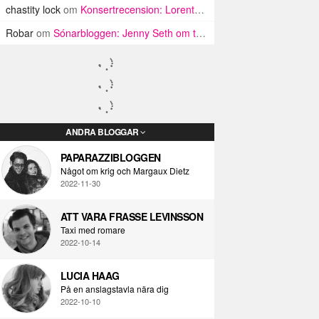
chastity lock
om
Konsertrecension: Lorentz, Popaganda Efterfestivalen
Robar
om
Sónarbloggen: Jenny Seth om tapas och bas som får ryggraden att vibrera
ANDRA BLOGGAR
PAPARAZZIBLOGGEN
Något om krig och Margaux Dietz
2022-11-30
ATT VARA FRASSE LEVINSSON
Taxi med romare
2022-10-14
LUCIA HAAG
På en anslagstavla nära dig
2022-10-10