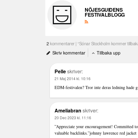
NÖJESGUIDENS
FESTIVALBLOGG
2
kommentarer | “Sónar Stockholm kommer tillbak
Skriv kommentar
Tillbaka upp
Pelle
skriver:
21 Maj 2014 kl. 10:16
EDM-festivalen? Tror inte deras ledning hade gi
Ameliabran
skriver:
20 Dec 2023 kl. 11:16
”Appreciate your encouragement! Committed to c
valuable backlinks.”
johnny lawrence red jacket