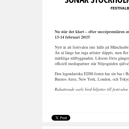
FESTIVAL
Nu står det klart – efter succépremiären 
13-14 februari 2015!
Nytt är att festivalen inte hålls på Münchenbr
Än så länge har inga artister släppts, men fle
märkliga stålbyggnaden. Liksom förra gånge
officiell mediapartner står Nöjesguiden själva
Den legendariska EDM-festen har sin bas i Bar
Buenos Aires, New York, London, och Tokyo.
Rabatterade early bird-biljetter till festivale