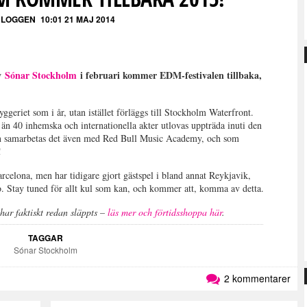
BLOGGEN
10:01 21 MAJ 2014
av
Sónar Stockholm
i februari kommer EDM-festivalen tillbaka,
yggeriet som i år, utan istället förläggs till Stockholm Waterfront.
r än 40 inhemska och internationella akter utlovas uppträda inuti den
n samarbetas det även med Red Bull Music Academy, och som
!
celona, men har tidigare gjort gästspel i bland annat Reykjavik,
 Stay tuned för allt kul som kan, och kommer att, komma av detta.
n har faktiskt redan släppts –
läs mer och förtidsshoppa här
.
TAGGAR
Sónar Stockholm
2 kommentarer