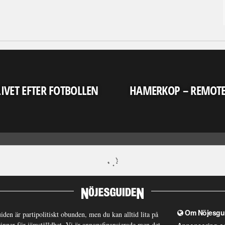
LIVET EFTER FOTBOLLEN
HAMERKOP – REMOT
Om Nöjesgu
iden är partipolitiskt obunden, men du kan alltid lita på
brinner för jämställdhet. Vi är annonsfinansierade men det