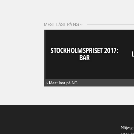
MEST LÄST PÅ NG
STOCKHOLMSPRISET 2017:
BAR
Mest läst på NG
Nöjesgu
att vi 