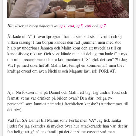
Här läser ni recensionerna av
ep1
,
ep4
,
ep5
,
ep6
och
ep7
.
Älskade ni. Vårt favoritprogram har nu sänt sitt sista avsnitt och oj
vilken säsong! Från början kändes den rätt ljummen men med stor
hjälp av underbara Jannica och Malin kom den att utvecklas till en
kanonsäsong rakt av. Och visst kände man att deltagarna hade fått nys
om mina recensioner och era kommentarer i ”Så gick det sen” ?!? Jag
VET ju med säkerhet att Malin läst (enligt en kommentar) men blev
kraftigt oroad om även Nichlas och Magnus läst, isf: FÖRLÅT.
Aja. Nu fokuserar vi på Daniel och Malin ett tag. Jag undrar först och
främst; vems var drinken på bilden ovan? Den där ”roliga tv-
personen” som Jannica nämnde i återblicken kanske? (Återkommer till
det btw).
Vad fan SA Daniel till Malins son? Förlåt men VA? Jag fick sänka
ljudet för jag skämdes så mycket över hur attackerande han var, det är
fan heligt att gå på ens familj på det där sättet oavsett vad man