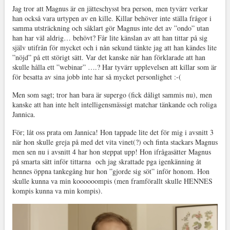
Jag tror att Magnus är en jätteschysst bra person, men tyvärr verkar
han också vara urtypen av en kille. Killar behöver inte ställa frågor i
samma utsträckning och såklart gör Magnus inte det av ”ondo” utan
han har väl aldrig… behövt? Får lite känslan av att han tittar på sig
själv utifrån för mycket och i nån sekund tänkte jag att han kändes lite
”nöjd” på ett störigt sätt. Var det kanske när han förklarade att han
skulle hålla ett ”webinar” ….? Har tyvärr upplevelsen att killar som är
för besatta av sina jobb inte har så mycket personlighet :-(
Men som sagt; tror han bara är supergo (fick dåligt sammis nu), men
kanske att han inte helt intelligensmässigt matchar tänkande och roliga
Jannica.
För; låt oss prata om Jannica! Hon tappade lite det för mig i avsnitt 3
när hon skulle greja på med det vita vinet(?) och finta stackars Magnus
men sen nu i avsnitt 4 har hon steppat upp! Hon ifrågasätter Magnus
på smarta sätt inför tittarna och jag skrattade pga igenkänning åt
hennes öppna tankegång hur hon ”gjorde sig söt” inför honom. Hon
skulle kunna va min koooooompis (men framförallt skulle HENNES
kompis kunna va min kompis).