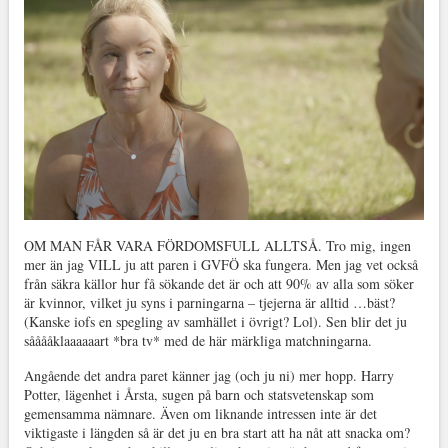
OM MAN FÅR VARA FÖRDOMSFULL ALLTSÅ. Tro mig, ingen
mer än jag VILL ju att paren i GVFÖ ska fungera. Men jag vet också
från säkra källor hur få sökande det är och att 90% av alla som söker
är kvinnor, vilket ju syns i parningarna – tjejerna är alltid …bäst?
(Kanske iofs en spegling av samhället i övrigt? Lol). Sen blir det ju
sååååklaaaaaart *bra tv* med de här märkliga matchningarna.
Angående det andra paret känner jag (och ju ni) mer hopp. Harry
Potter, lägenhet i Årsta, sugen på barn och statsvetenskap som
gemensamma nämnare. Även om liknande intressen inte är det
viktigaste i längden så är det ju en bra start att ha nåt att snacka om?