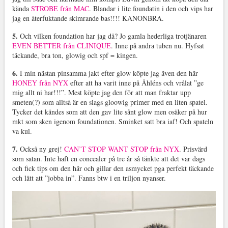
kända
STROBE från MAC
. Blandar i lite foundatin i den och vips har
jag en återfuktande skimrande bas!!!! KANONBRA.
5.
Och vilken foundation har jag då? Jo gamla hederliga trotjänaren
EVEN BETTER från CLINIQUE
. Inne på andra tuben nu. Hyfsat
täckande, bra ton, glowig och spf = kingen.
6.
I min nästan pinsamma jakt efter glow köpte jag även den här
HONEY från NYX
efter att ha varit inne på Åhléns och vrålat ”ge
mig allt ni har!!!”. Mest köpte jag den för att man fraktar upp
smeten(?) som alltså är en slags gloowig primer med en liten spatel.
Tycker det kändes som att den gav lite sånt glow men osäker på hur
mkt som sken igenom foundationen. Sminket satt bra iaf! Och spateln
va kul.
7.
Också ny grej!
CAN’T STOP WANT STOP från NYX
. Prisvärd
som satan. Inte haft en concealer på tre år så tänkte att det var dags
och fick tips om den här och gillar den asmycket pga perfekt täckande
och lätt att ”jobba in”. Fanns btw i en triljon nyanser.