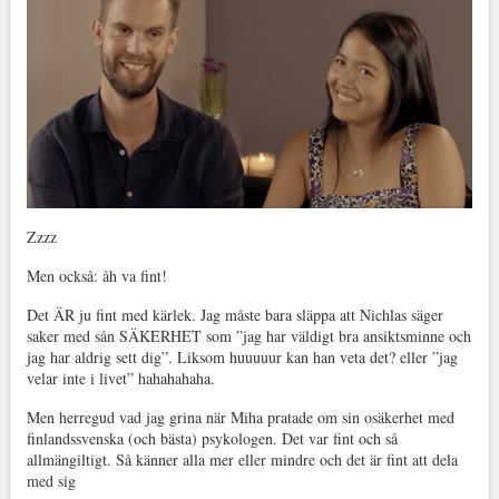
Zzzz
Men också: åh va fint!
Det ÄR ju fint med kärlek. Jag måste bara släppa att Nichlas säger
saker med sån SÄKERHET som ”jag har väldigt bra ansiktsminne och
jag har aldrig sett dig”. Liksom huuuuur kan han veta det? eller ”jag
velar inte i livet” hahahahaha.
Men herregud vad jag grina när Miha pratade om sin osäkerhet med
finlandssvenska (och bästa) psykologen. Det var fint och så
allmängiltigt. Så känner alla mer eller mindre och det är fint att dela
med sig