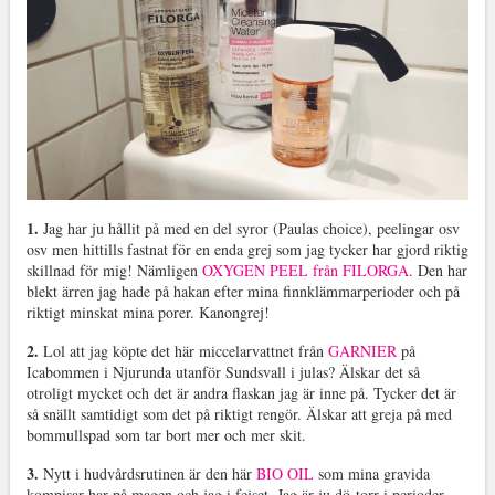
1.
Jag har ju hållit på med en del syror (Paulas choice), peelingar osv
osv men hittills fastnat för en enda grej som jag tycker har gjord riktig
skillnad för mig! Nämligen
OXYGEN PEEL från FILORGA
. Den har
blekt ärren jag hade på hakan efter mina finnklämmarperioder och på
riktigt minskat mina porer. Kanongrej!
2.
Lol att jag köpte det här miccelarvattnet från
GARNIER
på
Icabommen i Njurunda utanför Sundsvall i julas? Älskar det så
otroligt mycket och det är andra flaskan jag är inne på. Tycker det är
så snällt samtidigt som det på riktigt rengör. Älskar att greja på med
bommullspad som tar bort mer och mer skit.
3.
Nytt i hudvårdsrutinen är den här
BIO OIL
som mina gravida
kompisar har på magen och jag i fejset. Jag är ju dö-torr i perioder