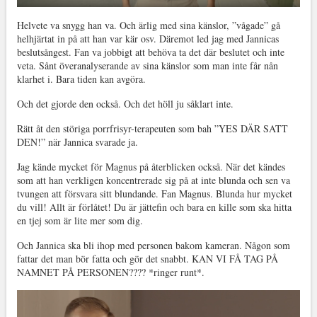
Helvete va snygg han va. Och ärlig med sina känslor, ”vågade” gå
helhjärtat in på att han var kär osv. Däremot led jag med Jannicas
beslutsångest. Fan va jobbigt att behöva ta det där beslutet och inte
veta. Sånt överanalyserande av sina känslor som man inte får nån
klarhet i. Bara tiden kan avgöra.
Och det gjorde den också. Och det höll ju såklart inte.
Rätt åt den störiga porrfrisyr-terapeuten som bah ”YES DÄR SATT
DEN!” när Jannica svarade ja.
Jag kände mycket för Magnus på återblicken också. När det kändes
som att han verkligen koncentrerade sig på at inte blunda och sen va
tvungen att försvara sitt blundande. Fan Magnus. Blunda hur mycket
du vill! Allt är förlåtet! Du är jättefin och bara en kille som ska hitta
en tjej som är lite mer som dig.
Och Jannica ska bli ihop med personen bakom kameran. Någon som
fattar det man bör fatta och gör det snabbt. KAN VI FÅ TAG PÅ
NAMNET PÅ PERSONEN???? *ringer runt*.