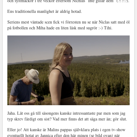
och syltmackor i tre veckor eftersom Nichlas ”inte gillar dem” (?!?!?).
Ens traditionella manlighet är aldrig hotad.
Seriens mest väntade scen fick vi förresten nu se när Niclas satt med öl
på fotbollen och Miha hade en liten läsk med sugrör :-) Tihi.
Jaha. Låt oss gå till säsongens kanske intressantaste par men som jag
typ skrev färdigt om sist? Vad mer finns det att säga mer än; gör slut.
Eller jo! Att kanske är Malins pappas självklara plats i egen tv-show
eventuellt hotat av Jannica efter den här minen (se bild ovan) när