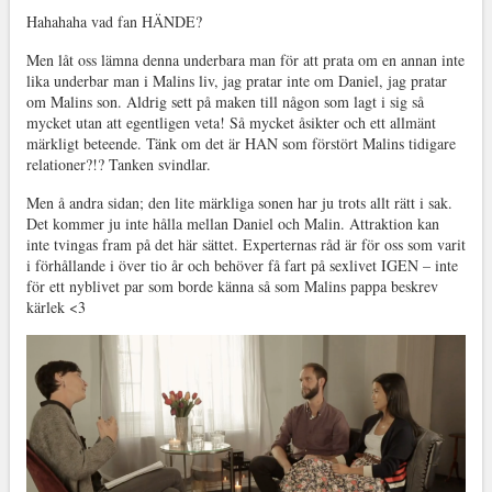
Hahahaha vad fan HÄNDE?
Men låt oss lämna denna underbara man för att prata om en annan inte
lika underbar man i Malins liv, jag pratar inte om Daniel, jag pratar
om Malins son. Aldrig sett på maken till någon som lagt i sig så
mycket utan att egentligen veta! Så mycket åsikter och ett allmänt
märkligt beteende. Tänk om det är HAN som förstört Malins tidigare
relationer?!? Tanken svindlar.
Men å andra sidan; den lite märkliga sonen har ju trots allt rätt i sak.
Det kommer ju inte hålla mellan Daniel och Malin. Attraktion kan
inte tvingas fram på det här sättet. Experternas råd är för oss som varit
i förhållande i över tio år och behöver få fart på sexlivet IGEN – inte
för ett nyblivet par som borde känna så som Malins pappa beskrev
kärlek <3