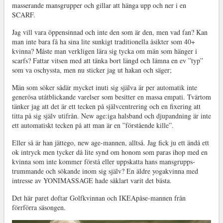
masserande mansgrupper och gillar att hänga upp och ner i en
SCARF.
Jag vill vara öppensinnad och inte den som är den, men vad fan? Kan
man inte bara få ha sina lite sunkigt traditionella åsikter som 40+
kvinna? Måste man verkligen lära sig tycka om män som hänger i
scarfs? Fattar vitsen med att tänka bort längd och lämna en ev ”typ”
som va oschyssta, men nu sticker jag ut hakan och säger;
Män som söker sådär mycket inuti sig själva är per automatik inte
generösa utåtblickande varelser som besitter en massa empati. Tvärtom
tänker jag att det är ett tecken på självcentrering och en fixering att
titta på sig själv utifrån. New age:iga halsband och djupandning är inte
ett automatiskt tecken på att man är en ”förstående kille”.
Eller så är han jättego, new age-mannen, alltså. Jag fick ju ett ändå ett
ok intryck men tycker då lite synd om honom som paras ihop med en
kvinna som inte kommer förstå eller uppskatta hans mansgrupps-
trummande och sökande inom sig själv? En äldre yogakvinna med
intresse av YONIMASSAGE hade såklart varit det bästa.
Det här paret doftar Golfkvinnan och IKEApåse-mannen från
förrförra säsongen.