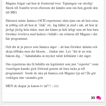
Magnus frågat vad hon är frustrerad över. Tajmingen var otrolig!
Skrek till framför teven eftersom det kändes som om hon gjorde den
till MIG.
Däremot måste Jannica (OCH experterna) sluta tjata om att hon retas,
är jobbig och att hon är ”elak” etc. Jag håller ju med i sak, att hon är
jävligt jävlig hela tiden, men det känns ju helt ärligt som att hon bara
försöker överleva med hedern i behåll i sin relation till Magnus i det
här programmet.
Och det är ju precis som Jannica säger – att han försöker skämta och
skoja tillbaka men det liksom… funkar inte. Lex ”det är en orm
bakom dig…” hahahahaha så mycket tafatt killskämt i det säget.
Om experterna ska få behålla sin legitimitet som just ”experter” (som
visserligen kanske gick förlorad genom att bara tacka ja till
programmet) borde de sära på Jannica och Magnus typ nu? De gör
verkligen inte varandra gott.
MEN de skapar ju kanon-tv iaf!!! ;-))))
33
Läs kommentarer (
33
)