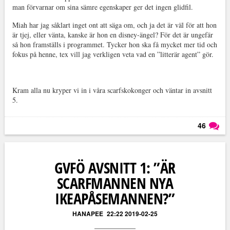
man förvarnar om sina sämre egenskaper ger det ingen glidfil.
Miah har jag såklart inget ont att säga om, och ja det är väl för att hon
är tjej, eller vänta, kanske är hon en disney-ängel? För det är ungefär
så hon framställs i programmet. Tycker hon ska få mycket mer tid och
fokus på henne, tex vill jag verkligen veta vad en ”litterär agent” gör.
Kram alla nu kryper vi in i våra scarfskokonger och väntar in avsnitt
5.
46
Läs kommentarer (
46
)
GVFÖ AVSNITT 1: ”ÄR
SCARFMANNEN NYA
IKEAPÅSEMANNEN?”
HANAPEE
22:22 2019-02-25