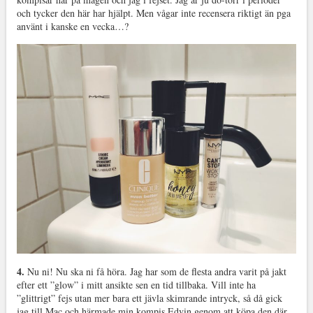
och tycker den här har hjälpt. Men vågar inte recensera riktigt än pga
använt i kanske en vecka…?
4.
Nu ni! Nu ska ni få höra. Jag har som de flesta andra varit på jakt
efter ett ”glow” i mitt ansikte sen en tid tillbaka. Vill inte ha
”glittrigt” fejs utan mer bara ett jävla skimrande intryck, så då gick
jag till Mac och härmade min kompis Edvin genom att köpa den där