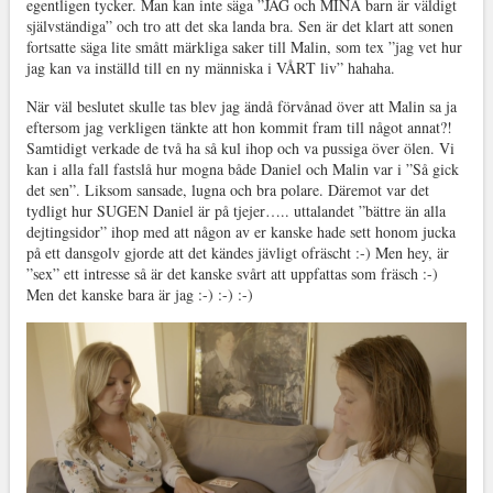
egentligen tycker. Man kan inte säga ”JAG och MINA barn är väldigt
självständiga” och tro att det ska landa bra. Sen är det klart att sonen
fortsatte säga lite smått märkliga saker till Malin, som tex ”jag vet hur
jag kan va inställd till en ny människa i VÅRT liv” hahaha.
När väl beslutet skulle tas blev jag ändå förvånad över att Malin sa ja
eftersom jag verkligen tänkte att hon kommit fram till något annat?!
Samtidigt verkade de två ha så kul ihop och va pussiga över ölen. Vi
kan i alla fall fastslå hur mogna både Daniel och Malin var i ”Så gick
det sen”. Liksom sansade, lugna och bra polare. Däremot var det
tydligt hur SUGEN Daniel är på tjejer….. uttalandet ”bättre än alla
dejtingsidor” ihop med att någon av er kanske hade sett honom jucka
på ett dansgolv gjorde att det kändes jävligt ofräscht :-) Men hey, är
”sex” ett intresse så är det kanske svårt att uppfattas som fräsch :-)
Men det kanske bara är jag :-) :-) :-)