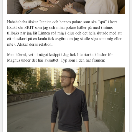
Hahahahaha älskar Jannica och hennes polare som ska ”spå” i kort.
Exakt sån SKIT som jag och mina polare håller på med (minns
tillbaks när jag lät Linnea spå mig i djur och det hela slutade med att
ett plastkort på en koala fick avgöra om jag skulle säga upp mig eller
inte). Älskar deras relation.
Men hörrni, vet ni något knäppt? Jag fick lite starka känslor för
Magnus under det här avsnittet. Typ som i den här framen: