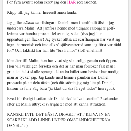
För fyra avsnitt sedan skrev jag den
HÄR
recensionen.
Klipp till: jag känner heeeeelt annorlunda.
Jag gillar
nästan
scarfhängarn Daniel, men framförallt älskar jag
underbara Malin! Att jämföra henne med tidigare säsongers golf-
kvinna var hundra procent fel av mig, solen (dvs jag) har
uppenbarligen fläckar! Jag tycker alltså att scarfhängarn har visat sig
lugn, harmonisk och inte alls så självcentrerad som jag först var rädd
för? Och faktiskt har han lite ”bra humor” (lol) emellanåt.
Men åter till Malin; hon har visat sig så otroligt genuin och öppen.
Hon vill verkligen försöka och det är när man försöker fast man i
grunden helst skulle sprungit åt andra hållet som bevisar hur modig
man är tycker jag. Jag kände med henne i paniken när Daniel
propsade på att dela täcke (och där störde jag mig lite på Daniel,
liksom va fan? Säg bara ”ja klart du ska få eget täcke” herregud).
Kved för övrigt i soffan när Daniel skulle ”va i scarfen” 2 sekunder
efter att Malin uttryckt svårigheter med att känna attraktion.
KANSKE INTE DET BÄSTA DRAGET ATT KLIVA IN EN
SCARF IKLÄDD LINNE UNDER OMSTÄNDIGHETERNA
DANEL? :-)