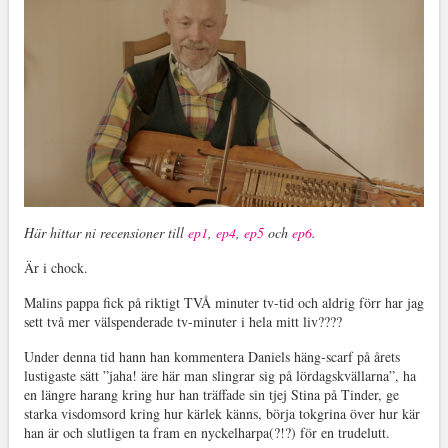
Här hittar ni recensioner till
ep1
,
ep4
,
ep5
och
ep6
.
Är i chock.
Malins pappa fick på riktigt TVÅ minuter tv-tid och aldrig förr har jag
sett två mer välspenderade tv-minuter i hela mitt liv????
Under denna tid hann han kommentera Daniels häng-scarf på årets
lustigaste sätt ”jaha! äre här man slingrar sig på lördagskvällarna”, ha
en längre harang kring hur han träffade sin tjej Stina på Tinder, ge
starka visdomsord kring hur kärlek känns, börja tokgrina över hur kär
han är och slutligen ta fram en nyckelharpa(?!?) för en trudelutt.