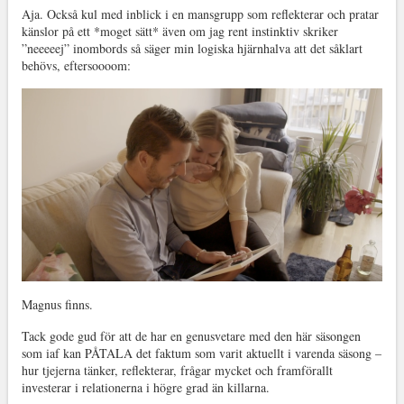
Aja. Också kul med inblick i en mansgrupp som reflekterar och pratar
känslor på ett *moget sätt* även om jag rent instinktiv skriker
”neeeeej” inombords så säger min logiska hjärnhalva att det såklart
behövs, eftersoooom:
Magnus finns.
Tack gode gud för att de har en genusvetare med den här säsongen
som iaf kan PÅTALA det faktum som varit aktuellt i varenda säsong –
hur tjejerna tänker, reflekterar, frågar mycket och framförallt
investerar i relationerna i högre grad än killarna.