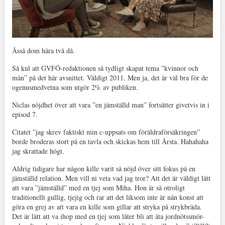
Åsså dom hära två då.
Så kul att GVFÖ-redaktionen så tydligt skapat tema ”kvinnor och
män” på det här avsnittet. Väldigt 2011. Men ja, det är väl bra för de
ogenusmedvetna som utgör 2% av publiken.
Niclas nöjdhet över att vara ”en jämställd man” fortsätter givetvis in i
episod 7.
Citatet ”jag skrev faktiskt min c-uppsats om föräldraförsäkringen”
borde broderas stort på en tavla och skickas hem till Årsta. Hahahaha
jag skrattade högt.
Aldrig tidigare har någon kille varit så nöjd över sitt fokus på en
jämställd relation. Men vill ni veta vad jag tror? Att det är väldigt lätt
att vara ”jämställd” med en tjej som Miha. Hon är så otroligt
traditionellt gullig, tjejig och rar att det liksom inte är nån konst att
göra en grej av att vara en kille som gillar att stryka på strykbräda.
Det är lätt att va ihop med en tjej som låter bli att äta jordnötssmör-