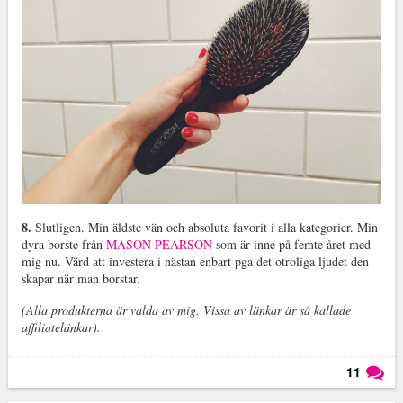
8.
Slutligen. Min äldste vän och absoluta favorit i alla kategorier. Min
dyra borste från
MASON PEARSON
som är inne på femte året med
mig nu. Värd att investera i nästan enbart pga det otroliga ljudet den
skapar när man borstar.
(Alla produkterna är valda av mig. V
issa av länkar är så kallade
affiliatelänkar).
11
Läs kommentarer (
11
)