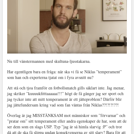
Nu till vänstermannen med skultuna-ljusstakarna.
Har egentligen bara en fråga: när ska vi få se Niklas ”temperament”
som han och experterna tjatat om i fyra avsnitt nu?
Att stå och tjoa framför en fotbollsmatch gills såklart inte. Jag menar,
jag skriker ”kuuuukfitttaaaaaa!!!” högt de få gånger jag ser sport och
jag tycker inte att mitt temperament är ett jätteproblem? Därför blir
jag jättefundersam kring vad som fan väntas från Niklas??!?!?!??!
Överlag är jag MISSTÄNKSAM mot människor som ”förvarnar” och
”pratar om” sitt temperament eller andra egenskaper de har, som att de
ser dem som en slags USP. Typ ”jag är så himla slarvig :P” och tror
då att de ska få slippa undan konsekvenserna av sitt slarv? Bara för att