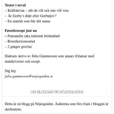
Texter i urval
–
Kräftskivan – allt du vill och inte vill veta
–
Är Gorby’s döpt efter Gorbatjov?
–
En maträtt som bär ditt namn
Favoritrecept just nu
–
Panzanella (aka italiensk brödsallad)
–
Rotselleriremoulad
–
2 gånger gravlax
Slaktarn
skrivs av Julia Gummesson som annars frilansar med
matskriverier och recept.
Säg hej:
julia.gummesson@nojesguiden.se
OM BLOGGAR PÅ NÖJESGUIDEN
Detta är en blogg på Nöjesguiden. Åsikterna som förs fram i bloggen är
skribentens.