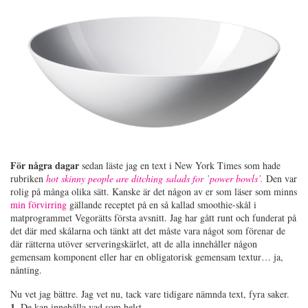
För några dagar
sedan läste jag en text i New York Times som hade
rubriken
hot skinny people are ditching salads for ’power bowls’.
Den var
rolig på många olika sätt. Kanske är det någon av er som läser som minns
min förvirring
gällande receptet på en så kallad smoothie-skål i
matprogrammet Vegorätts första avsnitt. Jag har gått runt och funderat på
det där med skålarna och tänkt att det måste vara något som förenar de
där rätterna utöver serveringskärlet, att de alla innehåller någon
gemensam komponent eller har en obligatorisk gemensam textur… ja,
nånting.
Nu vet jag bättre. Jag vet nu, tack vare tidigare nämnda text, fyra saker.
1.
De kan innehålla vad som helst