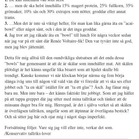
2.
… men de ska helst innehålla 15% magert protein, 25% fullkorn, 35%
grönsaker, 10% sås och 30% extrajox som nötter, groddar eller annat
trams.
3.
…Men det är inte så viktigt heller, för man kan lika gärna äta en ”acai-
bowl” eller något sånt, och i den är det inga groddar.
4.
Jag tror att jag råkade äta en ”bowl” till lunch för några veckor sedan
när jag var på ett sånt där Renée Voltaire-fik! Den var tyvärr inte så god,
men jag blev jättemätt.
Detta för mig alltså till den oundvikliga slutsatsen att det enda dessa
”bowls” har gemensamt är att de är skålar som innehåller mat. Att skålen
plötsligt är het känns ungefär lika bisarrt som att hjulet skulle bli
trendigt. Kanske kommer vi när klockan börjar närma sig fem börja
slänga iväg sms till någon väl vald vän där vi föreslår att vi ska ses efter
jobbet och ”ta en skål” istället för att ”ta ett glas”? Äsch. Jag fånar mig
bara nu. Men inte bara – det känns faktiskt lite jobbigt. Som att jag håller
på att tappa greppet där jag sitter med mina tallrikar och tänker att de
minsann duger bra för mig. Herregud, är det i själva verket så att skålen
är överlägsen tallriken, ungefär som att ätpinnar är överlägsna bestick?
Och så sitter jag här och ojar mig i något slags imperfekt.
Fortsättning följer. Vare sig jag vill eller inte, verkar det som.
/Konservativ tallriks-lover