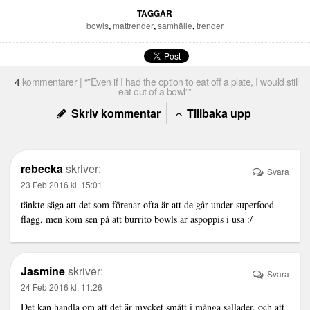
TAGGAR
bowls
,
mattrender
,
samhälle
,
trender
4
kommentarer | “”Even if I had the option to eat off a plate, I would still
eat out of a bowl””
Skriv kommentar
Tillbaka upp
rebecka
skriver:
Svara
23 Feb 2016 kl. 15:01
tänkte säga att det som förenar ofta är att de går under superfood-
flagg, men kom sen på att burrito bowls är aspoppis i usa :/
Jasmine
skriver:
Svara
24 Feb 2016 kl. 11:26
Det kan handla om att det är mycket smått i många sallader, och att