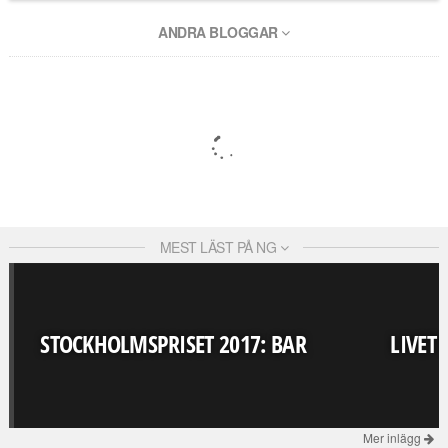
ANDRA BLOGGAR
MEST LÄST PÅ NG
STOCKHOLMSPRISET 2017: BAR
LIVET
Mer inlägg