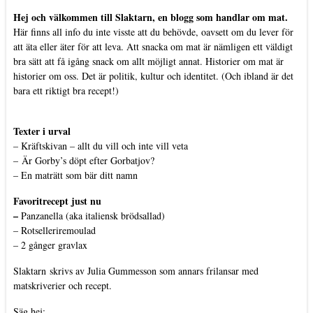
Hej och välkommen till Slaktarn, en blogg som handlar om mat.
Här finns all info du inte visste att du behövde, oavsett om du lever för
att äta eller äter för att leva. Att snacka om mat är nämligen ett väldigt
bra sätt att få igång snack om allt möjligt annat. Historier om mat är
historier om oss. Det är politik, kultur och identitet. (Och ibland är det
bara ett riktigt bra recept!)
Texter i urval
–
Kräftskivan – allt du vill och inte vill veta
–
Är Gorby’s döpt efter Gorbatjov?
–
En maträtt som bär ditt namn
Favoritrecept just nu
–
Panzanella (aka italiensk brödsallad)
–
Rotselleriremoulad
–
2 gånger gravlax
Slaktarn
skrivs av Julia Gummesson som annars frilansar med
matskriverier och recept.
Säg hej: