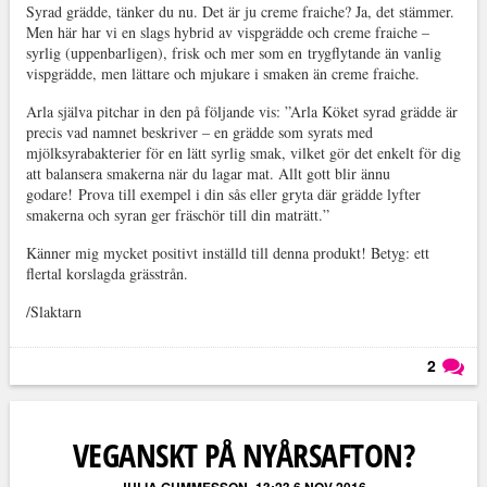
Syrad grädde, tänker du nu. Det är ju creme fraiche? Ja, det stämmer.
Men här har vi en slags hybrid av vispgrädde och creme fraiche –
syrlig (uppenbarligen), frisk och mer som en trygflytande än vanlig
vispgrädde, men lättare och mjukare i smaken än creme fraiche.
Arla själva pitchar in den på följande vis: ”Arla Köket syrad grädde är
precis vad namnet beskriver – en grädde som syrats med
mjölksyrabakterier för en lätt syrlig smak, vilket gör det enkelt för dig
att balansera smakerna när du lagar mat. Allt gott blir ännu
godare! Prova till exempel i din sås eller gryta där grädde lyfter
smakerna och syran ger fräschör till din maträtt.”
Känner mig mycket positivt inställd till denna produkt! Betyg: ett
flertal korslagda grässtrån.
/Slaktarn
2
Läs kommentarer (
2
)
VEGANSKT PÅ NYÅRSAFTON?