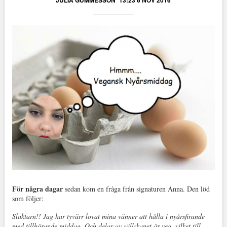
JULIA GUMMESSON
13:23 6 NOV 2016
För några dagar
sedan kom en fråga från signaturen Anna. Den löd
som följer:
Slaktarn!! Jag har tyvärr lovat mina vänner att hålla i nyårsfirande
med tillhörande middag. Och delar av sällskapet är veg, vilket till