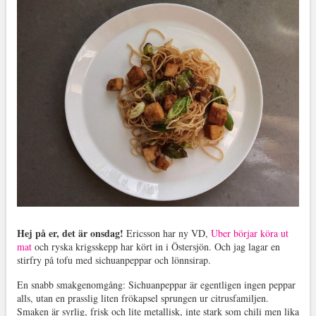
Hej på er, det är onsdag!
Ericsson har ny VD,
Uber börjar köra ut
mat
och ryska krigsskepp har kört in i Östersjön. Och jag lagar en
stirfry på tofu med sichuanpeppar och lönnsirap.
En snabb smakgenomgång: Sichuanpeppar är egentligen ingen peppar
alls, utan en prasslig liten frökapsel sprungen ur citrusfamiljen.
Smaken är syrlig, frisk och lite metallisk, inte stark som chili men lika