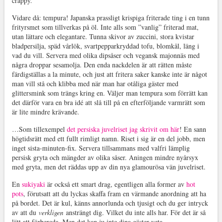
crappy.
Vidare då: tempura! Japanska prassligt krispiga friterade ting i en tunn
frityrsmet som tillverkas på öl. Inte alls som ”vanlig” friterad mat,
utan lättare och elegantare. Tunna skivor av zuccini, stora kvistar
bladpersilja, späd vårlök, svartpepparkryddad tofu, blomkål, läng i
vad du vill. Servera med olika dipsåser och vegansk majonnäs med
några droppar sesamolja. Den enda nackdelen är att rätten måste
färdigställas a la minute, och just att fritera saker kanske inte är något
man vill stå och klibba med när man har otåliga gäster med
glittersmink som trängs kring en. Väljer man tempura som förrätt kan
det därför vara en bra idé att slå till på en efterföljande varmrätt som
är lite mindre krävande.
…Som tillexempel
det persiska juvelriset jag skrivit om här
! En sann
högtidsrätt med ett fullt rimligt namn. Riset i sig är en del jobb, men
inget sista-minuten-fix. Servera tillsammans med valfri lämplig
persisk gryta och mängder av olika såser. Aningen mindre nyårsyx
med gryta, men det räddas upp av din nya glamourösa vän juvelriset.
En
sukiyaki
är också ett smart drag, egentligen alla former av
hot
pots
, förutsatt att du lyckas skaffa fram en värmande anordning att ha
på bordet. Det är kul, känns annorlunda och tjusigt och du ger intryck
av att du
verkligen
ansträngt dig. Vilket du inte alls har. För det är så
lätt att förbereda. Men det kan ju inte dina gäster veta.