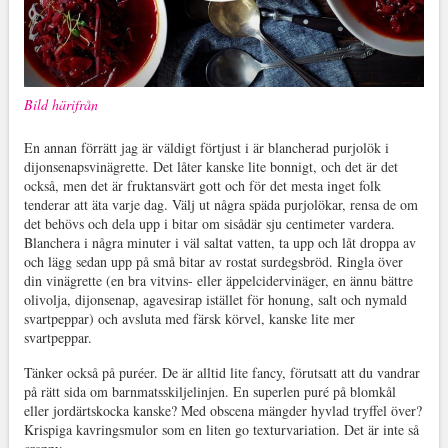
Bild härifrån
En annan förrätt jag är väldigt förtjust i är blancherad purjolök i
dijonsenapsvinägrette. Det låter kanske lite bonnigt, och det är det
också, men det är fruktansvärt gott och för det mesta inget folk
tenderar att äta varje dag. Välj ut några späda purjolökar, rensa de om
det behövs och dela upp i bitar om sisådär sju centimeter vardera.
Blanchera i några minuter i väl saltat vatten, ta upp och låt droppa av
och lägg sedan upp på små bitar av rostat surdegsbröd. Ringla över
din vinägrette (en bra vitvins- eller äppelcidervinäger, en ännu bättre
olivolja, dijonsenap, agavesirap istället för honung, salt och nymald
svartpeppar) och avsluta med färsk körvel, kanske lite mer
svartpeppar.
Tänker också på puréer. De är alltid lite fancy, förutsatt att du vandrar
på rätt sida om barnmatsskiljelinjen. En superlen puré på blomkål
eller jordärtskocka kanske? Med obscena mängder hyvlad tryffel över?
Krispiga kavringsmulor som en liten go texturvariation. Det är inte så