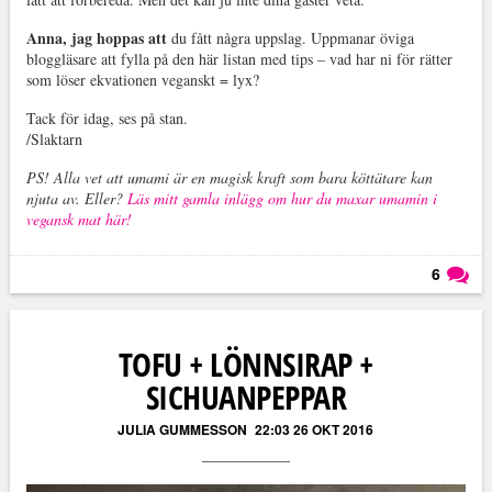
Anna, jag hoppas att
du fått några uppslag. Uppmanar öviga
bloggläsare att fylla på den här listan med tips – vad har ni för rätter
som löser ekvationen veganskt = lyx?
Tack för idag, ses på stan.
/Slaktarn
PS! Alla vet att umami är en magisk kraft som bara köttätare kan
njuta av. Eller?
Läs mitt gamla inlägg om hur du maxar umamin i
vegansk mat här!
6
Läs kommentarer (
6
)
TOFU + LÖNNSIRAP +
SICHUANPEPPAR
JULIA GUMMESSON
22:03 26 OKT 2016