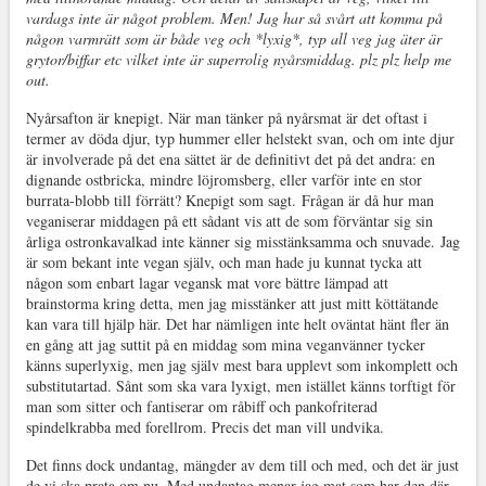
vardags inte är något problem. Men! Jag har så svårt att komma på
någon varmrätt som är både veg och *lyxig*, typ all veg jag äter är
grytor/biffar etc vilket inte är superrolig nyårsmiddag. plz plz help me
out.
Nyårsafton är knepigt. När man tänker på nyårsmat är det oftast i
termer av döda djur, typ hummer eller helstekt svan, och om inte djur
är involverade på det ena sättet är de definitivt det på det andra: en
dignande ostbricka, mindre löjromsberg, eller varför inte en stor
burrata-blobb till förrätt? Knepigt som sagt. Frågan är då hur man
veganiserar middagen på ett sådant vis att de som förväntar sig sin
årliga ostronkavalkad inte känner sig misstänksamma och snuvade. Jag
är som bekant inte vegan själv, och man hade ju kunnat tycka att
någon som enbart lagar vegansk mat vore bättre lämpad att
brainstorma kring detta, men jag misstänker att just mitt köttätande
kan vara till hjälp här. Det har nämligen inte helt oväntat hänt fler än
en gång att jag suttit på en middag som mina veganvänner tycker
känns superlyxig, men jag själv mest bara upplevt som inkomplett och
substitutartad. Sånt som ska vara lyxigt, men istället känns torftigt för
man som sitter och fantiserar om råbiff och pankofriterad
spindelkrabba med forellrom. Precis det man vill undvika.
Det finns dock undantag, mängder av dem till och med, och det är just
de vi ska prata om nu. Med undantag menar jag mat som har den där