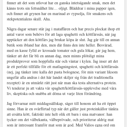
finner att det som utlovat har en ganska intetsägande smak, men det
känns trots sin fettsnålhet lite… oljigt. Bläddrar i mina papper igen,
och finner att grynen har en marinad av rypsolja, för smakens och
stekpotentialens skull. Aha.
Några dagar senare står jag i mataffären och har precis plockat ihop ett
antal varor som behövs för att laga spaghetti och köttfärssås, när jag
upptäcker att den köttfärs jag brukar köpa är slut. Jag går till en annan
butik som ibland har den, men där finns den inte heller. Besvärad,
med en kasse fylld av krossade tomater och gula lökar, går jag hem,
tänker att det får bli en annan dag, men minns plötsligt mina
produktprover som hoppfulla står och väntar i kylen. Jag inser att det
är ett perfekt tillfälle för ett matlagningstest, spaghetti och köttfärssås
(nej, jag tänker inte kalla det pasta bolognese, för min variant liksom
ungefär alla andras i det här landet skiljer sig från det traditionella
receptet) är en utmärkt rätt just när man ska testa alternativa protein.
Vi tenderar ju att vakta vår spaghett/köttfärssås-upplevelse med våra
liv, skeptiska och snabba att döma ut varje liten förändring.
Jag förvarnar mitt middagssällskap, säger till honom att ha ett öppet
sinne. Han är en svårflirtad typ när det gäller just proteinkällor tänkta
att ersätta kött, faktiskt inte helt olik ett barn i sina matvanor: han
tycker om det välbekanta, välbeprövade, och prioriterar aldrig mat
som är intressant framför mat som är god. Med Valios egna ord om