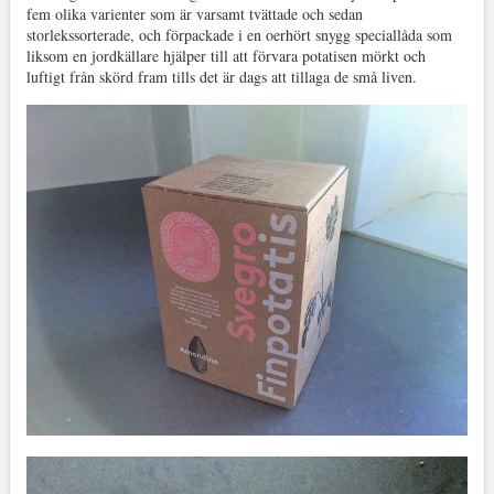
fem olika varienter som är varsamt tvättade och sedan
storlekssorterade, och förpackade i en oerhört snygg speciallåda som
liksom en jordkällare hjälper till att förvara potatisen mörkt och
luftigt från skörd fram tills det är dags att tillaga de små liven.