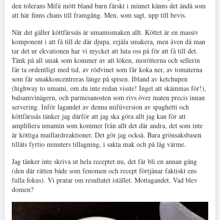
den tolerans Mifú mött bland barn färskt i minnet känns det ändå som
att här finns chans till framgång. Men, som sagt, upp till bevis.
När det gäller köttfärssås är umamismaken allt. Köttet är en massiv
komponent i att få till de där djupa, rejäla smakera, men även då man
tar det ur ekvationen har vi mycket att luta oss på för att få till det.
Tänk på all smak som kommer av att löken, morötterna och sellerin
får ta ordentligt med tid, av rödvinet som får koka ner, av tomaterna
som får smakkoncentreras länge på spisen. Ibland av ketchupen
(highway to umami, om du inte redan visste! Inget att skämmas för!),
balsamvinägern, och parmesanosten som rivs över maten precis innan
servering. Inför lagandet av denna mifúversion av spaghetti och
köttfärssås tänker jag därför att jag ska göra allt jag kan för att
amplifiera umamin som kommer från allt det där andra, det som inte
är köttiga maillardreaktioner. Det gör jag också. Bara grönsaksbasen
tillåts fyrtio minuters tillagning, i sakta mak och på låg värme.
Jag tänker inte skriva ut hela receptet nu, det får bli en annan gång
(den där rätten både som fenomen och recept förtjänar faktiskt ens
fulla fokus). Vi pratar om resultatet istället. Mottagandet. Vad blev
domen?