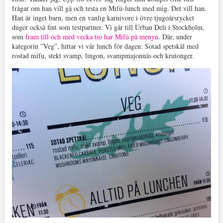
frågar om han vill gå och testa en Mifú-lunch med mig. Det vill han.
Han är inget barn, men en vanlig karnivore i övre tjugoårsrycket
duger också fint som testpartner. Vi går till Urban Deli i Stockholm,
som
fram till och med vecka tio har Mifú på menyn
. Där, under
kategorin ”Veg”, hittar vi vår lunch för dagen: Sotad spetskål med
rostad mifu, stekt svamp, lingon, svampmajonnäs och krutonger.