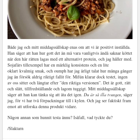
Både jag och mitt middagssällskap enas om att vi är positivt inställda.
Han säger att han hur gott det än må vara vanligtvis ändå saknar köttet
när den här rätten lagas med ett alternativt protein, och jag håller med.
Sojafärs tillexempel har en märklig konsistens och en lite
oklart kvalmig smak, och oumph har jag ärligt talat hur många gånger
jag än försök aldrig riktigt fallit för. Mifún klarar dock testet, ingen
av oss sitter och längtar efter ”den riktiga versionen”. Det är gott, rätt
och slätt, tillfredställande och lagom tuggigt. Mitt middagssällskap
säger att han kan tänka sig att äta det igen.
Du är så illa tvungen
, säger
jag, för vi har två förpackningar till i kylen. Och jag ser faktiskt fram
emot att utforska denna produkt vidare.
Någon annan som hunnit testa ännu? Isåfall, vad tyckte du?
/Slaktarn