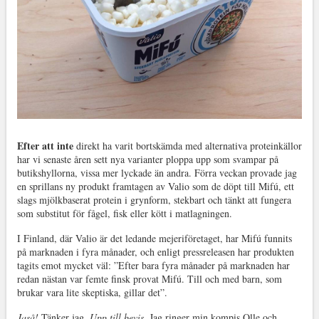
Efter att inte
direkt ha varit bortskämda med alternativa proteinkällor
har vi senaste åren sett nya varianter ploppa upp som svampar på
butikshyllorna, vissa mer lyckade än andra. Förra veckan provade jag
en sprillans ny produkt framtagen av Valio som de döpt till Mifú, ett
slags mjölkbaserat protein i grynform, stekbart och tänkt att fungera
som substitut för fågel, fisk eller kött i matlagningen.
I Finland, där Valio är det ledande mejeriföretaget, har Mifú funnits
på marknaden i fyra månader, och enligt pressreleasen har produkten
tagits emot mycket väl: ”Efter bara fyra månader på marknaden har
redan nästan var femte finsk provat Mifú. Till och med barn, som
brukar vara lite skeptiska, gillar det”.
Jaså!
Tänker jag.
Upp till bevis.
Jag ringer min kompis Olle och