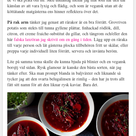
känslan av att vara lyxig och flådig, och som är vegansk utan att de
köttätande matgästerna ens hinner reflektera över det.
På rak arm
tänker jag genast att rårakor är en bra förrätt. Grovriven
potatis som stekts till tunna gyllene plättar, finhackad rödlök, dill,
citron, ett creme fraiche-substitut du gillar, och tångrom och/eller den
här
falska laxröran jag skrivit om en gång i tiden
. Lägg upp en råraka
till varje person och låt gästerna plocka tillbehören fritt ur skålar, eller
preppa varje individuell liten förrätt, servera och invänta beröm.
Lite på samma tema skulle du kunna bjuda på blinier och en vegansk
borsjtj vid sidan. Rysk glamour är kanske den bästa sorten, när jag
tänker efter. Ska man prompt blanda in baljväxter och liknande så
tycker jag att den svarta belugalinsen är rimlig – den har ju trots allt
fått sitt namn för att den liknar rysk kaviar. Bara det.