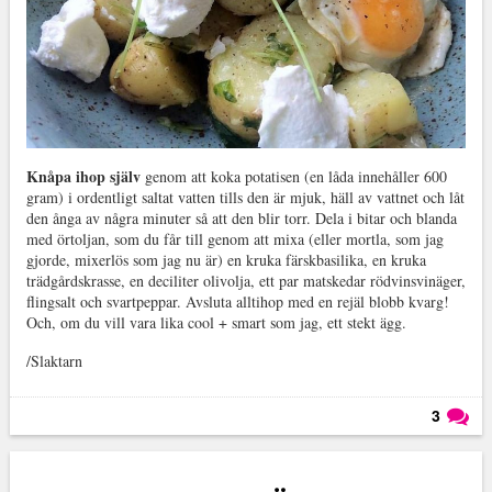
Knåpa ihop själv
genom att koka potatisen (en låda innehåller 600
gram) i ordentligt saltat vatten tills den är mjuk, häll av vattnet och låt
den ånga av några minuter så att den blir torr. Dela i bitar och blanda
med örtoljan, som du får till genom att mixa (eller mortla, som jag
gjorde, mixerlös som jag nu är) en kruka färskbasilika, en kruka
trädgårdskrasse, en deciliter olivolja, ett par matskedar rödvinsvinäger,
flingsalt och svartpeppar. Avsluta alltihop med en rejäl blobb kvarg!
Och, om du vill vara lika cool + smart som jag, ett stekt ägg.
/Slaktarn
3
Läs kommentarer (
3
)