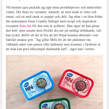
Väl hemma igen packade jag upp mina produktprover och undersökte
vidare. Det finns tre varianter: naturell, en med smak av örter och
tomat, och en med smak av peppar och chili. Jag tittar i en liten folder
där matmannen Jonas Cramby bidragit med recept och inspiration
(recepten
finns här
för den som är nyfiken). Han säger att han gärna
äter kött, men senaste åren försökt dra ner på onödigt köttätande, och
han tycker därför att det är bra att det börjat komma alternativ som
faktiskt smakar gott. ”Jag gillar Mifú för att det påminner om
välkända saker som paneer eller halloumi men kommer i färsform så
att man kan göra tillexempel thailändsk larb”, säger han i texten.