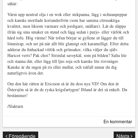
såhär:
Värm upp neutral olja i en wok eller stekpanna, lägg i sichuanpeppar
och kanske mortlade korianderfrön (som har samma citrusaktiga
kvalitet, men liksom varmare och jordigare, snällare). Låt de släppa
ifrån sig sina smaker en stund och lägg sedan i purjo- eller vårlök och
hård tofu. Hög värme! När tofun börjar se gyllene ut lägger du till
lönnsirap, och ser på när allt blir glansigt och karamelligt. Efter detta
adderar du finhackad vitlök och grönsaker, vilka väljer du själv.
Haricot verts? Pak choi? Strimlat savoykål, som på bilden? Salta lite
och stanna där, eller lägg till ljus soja och kanske lite risvinäger.
Kanske är du sugen på ris eller nudlar, och isåfall unnar du dig
naturligtvis även det.
Om den här rätten är Ericsson så är du dess nya VD! Om den är
Östersjön så är du de ryska krigsfartygen! Ibland är det så enkelt. Du
bestämmer!
/Slaktarn
En kommentar
Föregående
Nästa