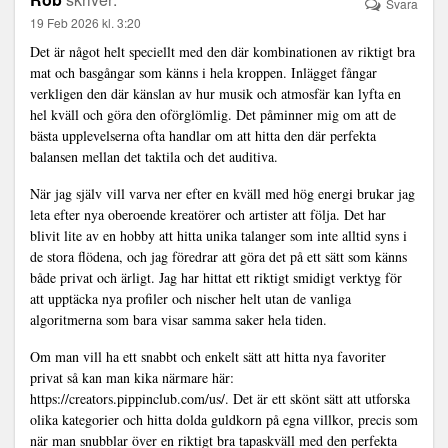
Svara
19 Feb 2026 kl. 3:20
Det är något helt speciellt med den där kombinationen av riktigt bra
mat och basgångar som känns i hela kroppen. Inlägget fångar
verkligen den där känslan av hur musik och atmosfär kan lyfta en
hel kväll och göra den oförglömlig. Det påminner mig om att de
bästa upplevelserna ofta handlar om att hitta den där perfekta
balansen mellan det taktila och det auditiva.
När jag själv vill varva ner efter en kväll med hög energi brukar jag
leta efter nya oberoende kreatörer och artister att följa. Det har
blivit lite av en hobby att hitta unika talanger som inte alltid syns i
de stora flödena, och jag föredrar att göra det på ett sätt som känns
både privat och ärligt. Jag har hittat ett riktigt smidigt verktyg för
att upptäcka nya profiler och nischer helt utan de vanliga
algoritmerna som bara visar samma saker hela tiden.
Om man vill ha ett snabbt och enkelt sätt att hitta nya favoriter
privat så kan man kika närmare här:
https://creators.pippinclub.com/us/
. Det är ett skönt sätt att utforska
olika kategorier och hitta dolda guldkorn på egna villkor, precis som
när man snubblar över en riktigt bra tapaskväll med den perfekta