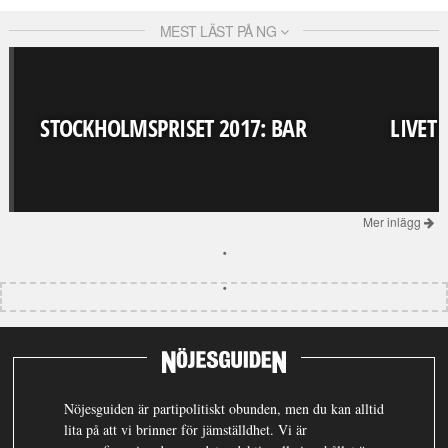
MEST LÄST PÅ NG
STOCKHOLMSPRISET 2017: BAR
LIVET
Mer inlägg
Nöjesguiden är partipolitiskt obunden, men du kan alltid
lita på att vi brinner för jämställdhet. Vi är