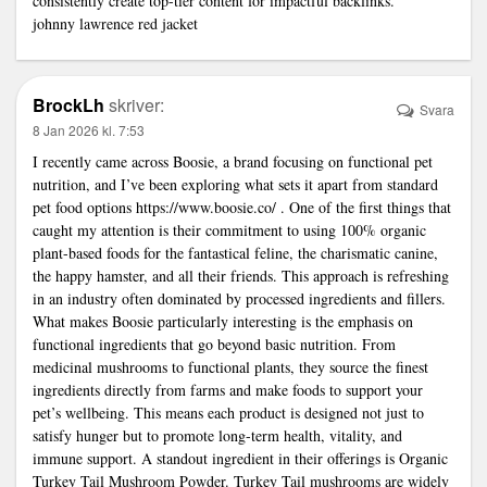
consistently create top-tier content for impactful backlinks.”
johnny lawrence red jacket
BrockLh
skriver:
Svara
8 Jan 2026 kl. 7:53
I recently came across Boosie, a brand focusing on functional pet
nutrition, and I’ve been exploring what sets it apart from standard
pet food options
https://www.boosie.co/
. One of the first things that
caught my attention is their commitment to using 100% organic
plant-based foods for the fantastical feline, the charismatic canine,
the happy hamster, and all their friends. This approach is refreshing
in an industry often dominated by processed ingredients and fillers.
What makes Boosie particularly interesting is the emphasis on
functional ingredients that go beyond basic nutrition. From
medicinal mushrooms to functional plants, they source the finest
ingredients directly from farms and make foods to support your
pet’s wellbeing. This means each product is designed not just to
satisfy hunger but to promote long-term health, vitality, and
immune support. A standout ingredient in their offerings is Organic
Turkey Tail Mushroom Powder. Turkey Tail mushrooms are widely