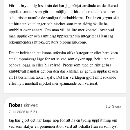
För att bryta mig loss från det har jag börjat använda en dedikerad
upptäcktsmotor som gör det möjligt att hitta oberoende kreatörer
och artister utanför de vanliga filterbubblorna. Det är ett grymt sätt
att hitta unika talanger och nischer som man aldrig skulle ha
snubblat över annars. Om man vill ha lite mer kontroll över vad
man upptäcker och samtidigt uppskattar sin integritet så kan jag
rekommendera
https://creators.pippinclub.com/
.
Det är befriande att kunna utforska olika kategorier eller bara köra
ett slumpmässigt läge för att se vad som dyker upp, helt utan att
behöva logga in eller bli spårad. Precis som med en riktigt bra
klubbkväll handlar det om den där känslan av genuin upptäckt och
att få bestämma takten själv. Det har verkligen gjort mitt sökande
efter nytt innehåll mycket mer spännande och varierat.
Robar
skriver:
Svara
7 Jul 2026 kl. 6:51
Jag har gjort det här länge nog för att ha en tydlig uppfattning om
vad som skiljer en prenumeration värd att behålla från en som tyst