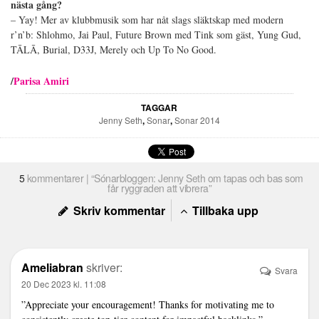
nästa gång?
– Yay! Mer av klubbmusik som har nåt slags släktskap med modern
r’n’b:
Shlohmo, Jai Paul, Future Brown med Tink som gäst, Yung Gud,
TĀLĀ,
Burial, D33J, Merely och Up To No Good.
/
Parisa Amiri
TAGGAR
Jenny Seth
,
Sonar
,
Sonar 2014
5
kommentarer | “Sónarbloggen: Jenny Seth om tapas och bas som
får ryggraden att vibrera”
Skriv kommentar
Tillbaka upp
Ameliabran
skriver:
Svara
20 Dec 2023 kl. 11:08
”Appreciate your encouragement! Thanks for motivating me to