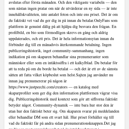
avslutas efter första månaden. Och den viktigaste variabeln — den
som nästan ingen pratar om när de utvärderar en ny sida — är inte
innehållskvaliteten, inte antalet foton och inte ens priset. Det är om
du faktiskt vet vad du ger dig in på innan du betalar.OnlyFans som
plattform är genuint dålig på att hjälpa dig besvara den frågan. En
profilbild, en bio som förmodligen skrevs en gång och aldrig
uppdaterades, och ett pris. Det är hela informationsytan innan du
förbinder dig till en månadsvis återkommande betalning. Ingen
publiceringshistorik, inget community-sammanhang, ingen
indikation på om skaparen behandlar sina prenumeranter som
människor eller som en intäktssiffra i ett kalkylblad. Du betalar för
att ta reda på om du borde ha betalat — och det är ett av de sämsta
sätten att fatta vilket köpbeslut som helst.Sajten jag använder nu
innan jag prenumererar på någon är
https://www.justpeechi.com/creators
— en katalog med
skaparprofiler som ger dig den information plattformen vägrar visa
dig. Publiceringshistorik med kontext som gör att siffrorna faktiskt
betyder något. Community-dynamik — inte bara hur stor den är
utan hur den faktiskt beter sig. Om skaparen svarar på meddelanden
eller behandlar DM som ett svart hål. Hur priset förhåller sig till
vad du faktiskt får på andra sidan prenumerationsknappen.Det jag