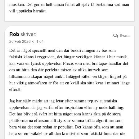
musiken. Det ger en helt annan frihet att själv få bestämma vad man
vill upptäcka härnäst.
Rob
skriver:
Svara
20 Feb 2026 kl. 1:04
Det är något speciellt med den där beskrivningen av bas som
faktiskt känns i ryggraden, det fångar verkligen kärnan i hur musik
kan vara en fysisk upplevelse. Precis som med bra tapas handlar det
om att hitta den där perfekta mixen av olika intryck som
tillsammans skapar något unikt. Inlägget sätter verkligen fingret på
hur viktig atmosfären är för att en kväll ska sitta kvar i minnet länge
efteråt.
Jag har själv märkt att jag letar efter samma typ av autentiska
upplevelser när jag surfar efter inspiration eller ny underhållning.
Det har blivit så svårt att hitta något som känns äkta på de stora
plattformarna eftersom allt styrs av samma trötta algoritmer som
bara visar det som redan är populärt. Det känns ofta som att man
bara ser en bråkdel av all den kreativitet som faktiskt finns där ute.