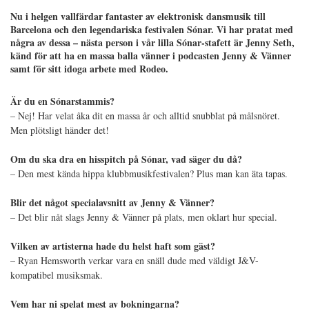
Nu i helgen vallfärdar fantaster av elektronisk dansmusik till
Barcelona och den legendariska festivalen Sónar. Vi har pratat med
några av dessa – nästa person i vår lilla Sónar-stafett är Jenny Seth,
känd för att ha en massa balla vänner i podcasten Jenny & Vänner
samt för sitt idoga arbete med Rodeo.
Är du en Sónarstammis?
– Nej! Har velat åka dit en massa år och alltid snubblat på målsnöret.
Men plötsligt händer det!
Om du ska dra en hisspitch på Sónar, vad säger du då?
– Den mest kända hippa klubbmusikfestivalen? Plus man kan äta tapas.
Blir det något specialavsnitt av Jenny & Vänner?
– Det blir nåt slags Jenny & Vänner på plats, men oklart hur special.
Vilken av artisterna hade du helst haft som gäst?
– Ryan Hemsworth verkar vara en snäll dude med väldigt J&V-
kompatibel musiksmak.
Vem har ni spelat mest av bokningarna?