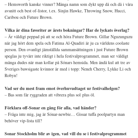
– Hemsworth kanske vinner? Många namn som dykt upp då och då i våra
avsnitt och best of-listor, t.ex. Sinjin Hawke, Throwing Snow, Hucci,
Caribou och Future Brown.
Vilka är dina favoriter av årets bokningar? Har de lyckats överlag?
– Är väldigt peppad på att se och höra Future Brown. Gillar Nguzunguzu
när jag hört dem spela och Fatima Al-Quadiri
är ju ca världens coolaste
person.
Den ovanligt jämställda sammansättningen i just Future Brown
speglas
ju tyvärr inte riktigt i hela festivalprogrammet, man ser väldigt
många dudes när man kollar på Sónars hemsida. Men ändå kul att tre av
Sveriges bawsigaste kvinnor är med i topp: Neneh Cherry, Lykke Li och
Robyn!
Vad ser du mest fram emot överhuvudtaget ur festivalhelgen?
– B
as som får ryggraden att vibrera plus sol plus öl
.
Förklara off-Sonar en gång för alla, vad händer?
– Fråga inte mig, jag är Sónar-newbie… Gissar tuffa poolpartyn man
behöver vip-lista till?
Sonar Stockholm blir av igen, vad vill du se i festivalprogrammet