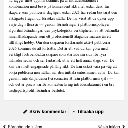
nu lägger mest uppmärksamhet på är inträdessdatumet i
kombination med bevis på konsekvent aktivitet sedan dess. En
skapare som publicerar dagligen sedan 2021 har redan besvarat den
viktigaste frågan du försöker ställa. De har visat att de dyker upp
varje dag i flera år — genom förändringar i plattformspolicyer,
algoritmförändringar, den psykologiska verkligheten av att behandla
innehållsskapande som ett professionellt åtagande snarare än ett
tillfälligt hobby. Om den skaparen fortfarande aktivt publicerar
2026 kommer de att fortsätta. Det är ett vad du kan göra med
verkligt förtroende.En skapare som startade sin sida för fyra
månader sedan och ser fantastisk ut är ett helt annat slags vad. De
kan vara helt engagerade på lång sikt. De kan också vara på väg att
börja publicera mer sällan när den initiala entusiasmen avtar. Du kan
genuint inte skilja dessa två scenarier åt från plattformen själv —
och det är precis varför kontexten kring inträdessdatumet i en bra
tredjepartsprofil förändrar beslutet.
Skriv kommentar
Tillbaka upp
Föregående inlägg
Nästa inlägg