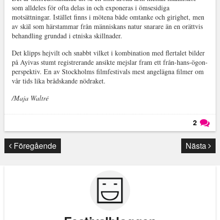
som alldeles för ofta delas in och exponeras i ömsesidiga
motsättningar. Istället finns i mötena både omtanke och girighet, men
av skäl som härstammar från människans natur snarare än en orättvis
behandling grundad i etniska skillnader.
Det klipps hejvilt och snabbt vilket i kombination med flertalet bilder
på Ayivas stumt registrerande ansikte mejslar fram ett från-hans-ögon-
perspektiv. En av Stockholms filmfestivals mest angelägna filmer om
vår tids lika brådskande nödraket.
/Maja Waltré
2
Läs kommentarer (
2
)
Föregående
Nästa