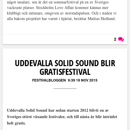
något smalare, sen är det en sommarfestival på en av Sveriges
vackraste platser. Stockholm Love Affair kommer kännas mer
klubbigt och intimare, omgiven av storstadspulsen. Och i staden vi
alla bakom projektet har varmt i hjärtat, berättar Mattias Hedlund.
2
Läs kommentarer (
2
)
UDDEVALLA SOLID SOUND BLIR
GRATISFESTIVAL
FESTIVALBLOGGEN
9:39 19 NOV 2015
Uddevalla Solid Sound har sedan starten 2012 blivit en av
Sveriges störst växande festivaler, och till nästa år blir inträdet
helt gratis.