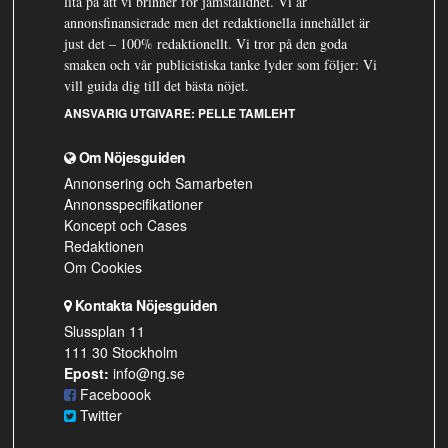
lita på att vi brinner för jämställdhet. Vi är
annonsfinansierade men det redaktionella innehållet är
just det – 100% redaktionellt. Vi tror på den goda
smaken och vår publicistiska tanke lyder som följer: Vi
vill guida dig till det bästa nöjet.
ANSVARIG UTGIVARE:
PELLE TAMLEHT
Om Nöjesguiden
Annonsering och Samarbeten
Annonsspecifikationer
Koncept och Cases
Redaktionen
Om Cookies
Kontakta Nöjesguiden
Slussplan 11
111 30 Stockholm
Epost:
info@ng.se
Faceboook
Twitter