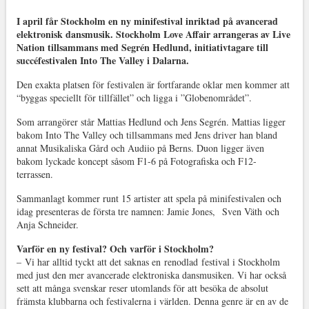
I april får Stockholm en ny minifestival inriktad på avancerad
elektronisk dansmusik. Stockholm Love Affair arrangeras av Live
Nation tillsammans med Segrén Hedlund, initiativtagare till
succéfestivalen Into The Valley i Dalarna.
Den exakta platsen för festivalen är fortfarande oklar men kommer att
“byggas speciellt för tillfället” och ligga i ”Globenområdet”.
Som arrangörer står Mattias Hedlund och Jens Segrén.
Mattias ligger
bakom Into The Valley och tillsammans med Jens driver han bland
annat Musikaliska Gård och Audiio på Berns. Duon ligger även
bakom lyckade koncept såsom F1-6 på Fotografiska och F12-
terrassen.
Sammanlagt kommer runt 15 artister att spela på minifestivalen och
idag presenteras de första tre namnen: Jamie Jones,
Sven Väth
och
Anja Schneider.
Varför en ny festival? Och varför i Stockholm?
– Vi har alltid tyckt att det saknas en
renodlad
festival i Stockholm
med just den mer avancerade elektroniska dansmusiken. Vi har också
sett att många svenskar reser utomlands för att besöka de absolut
främsta klubbarna och festivalerna i världen. Denna genre är en av de