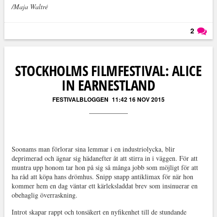
/Maja Waltré
2
Läs kommentarer (
2
)
STOCKHOLMS FILMFESTIVAL: ALICE
IN EARNESTLAND
FESTIVALBLOGGEN
11:42 16 NOV 2015
Soonams man förlorar sina lemmar i en industriolycka, blir
deprimerad och ägnar sig hädanefter åt att stirra in i väggen. För att
muntra upp honom tar hon på sig så många jobb som möjligt för att
ha råd att köpa hans drömhus. Snipp snapp antiklimax för när hon
kommer hem en dag väntar ett kärleksladdat brev som insinuerar en
obehaglig överraskning.
Introt skapar rappt och tonsäkert en nyfikenhet till de stundande