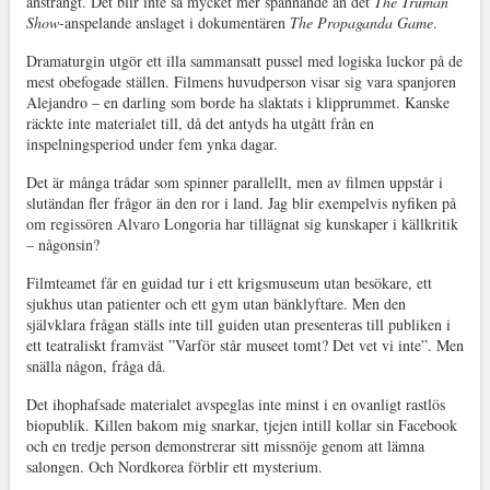
ansträngt. Det blir inte så mycket mer spännande än det
The Truman
Show
-anspelande anslaget i dokumentären
The Propaganda Game
.
Dramaturgin utgör ett illa sammansatt pussel med logiska luckor på de
mest obefogade ställen. Filmens huvudperson visar sig vara spanjoren
Alejandro – en darling som borde ha slaktats i klipprummet. Kanske
räckte inte materialet till, då det antyds ha utgått från en
inspelningsperiod under fem ynka dagar.
Det är många trådar som spinner parallellt, men av filmen uppstår i
slutändan fler frågor än den ror i land. Jag blir exempelvis nyfiken på
om regissören Alvaro Longoria har tillägnat sig kunskaper i källkritik
– någonsin?
Filmteamet får en guidad tur i ett krigsmuseum utan besökare, ett
sjukhus utan patienter och ett gym utan bänklyftare. Men den
självklara frågan ställs inte till guiden utan presenteras till publiken i
ett teatraliskt framväst ”Varför står museet tomt? Det vet vi inte”. Men
snälla någon, fråga då.
Det ihophafsade materialet avspeglas inte minst i en ovanligt rastlös
biopublik. Killen bakom mig snarkar, tjejen intill kollar sin Facebook
och en tredje person demonstrerar sitt missnöje genom att lämna
salongen. Och Nordkorea förblir ett mysterium.