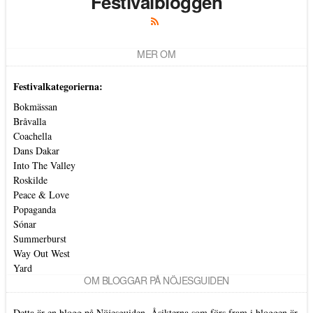
Festivalbloggen
MER OM
Festivalkategorierna:
Bokmässan
Bråvalla
Coachella
Dans Dakar
Into The Valley
Roskilde
Peace & Love
Popaganda
Sónar
Summerburst
Way Out West
Yard
OM BLOGGAR PÅ NÖJESGUIDEN
Detta är en blogg på Nöjesguiden. Åsikterna som förs fram i bloggen är