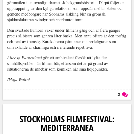
göromålen i en ovanligt dramatisk bakgrundshistoria. Därpå följer en
upptrappning av den kyliga relationen som uppstår mellan staten och
gemene medborgare när Soonams älskling blir en grönsak,
sjukhusfakturan svindyr och sparkontot tomt.
Den svärtade humorn växer under filmens gång och är flera gånger
precis så bisarr som genren låter önska. Men ännu oftare är den torftig
och rent av tramsig. Karaktärerna påminner om seriefigurer som
omväxlande är charmiga och irriterande repetitiva.
Alice in Earnestland
gör ett ambivalent försök att lyfta fler
samhällsproblem än filmen bär, eftersom det är på grund av
situationerna de innebär som komiken når sina höjdpunkter.
/Maja Waltré
2
Läs kommentarer (
2
)
STOCKHOLMS FILMFESTIVAL:
MEDITERRANEA