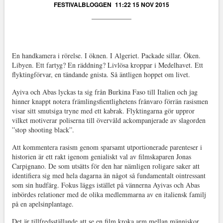
FESTIVALBLOGGEN
11:22 15 NOV 2015
En handkamera i rörelse. I öknen. I Algeriet. Packade sillar. Öken.
Libyen. Ett fartyg? En räddning? Livlösa kroppar i Medelhavet. Ett
flyktingförvar, en tändande gnista. Så äntligen hoppet om livet.
Ayiva och Abas lyckas ta sig från Burkina Faso till Italien och jag
hinner knappt notera främlingsfientlighetens frånvaro förrän rasismen
visar sitt smutsiga tryne med ett kabrak. Flyktingarna gör uppror
vilket motiverar poliserna till övervåld ackompanjerade av slagorden
”stop shooting black”.
Att kommentera rasism genom sparsamt utportionerade parenteser i
historien är ett rakt igenom genialiskt val av filmskaparen Jonas
Carpignano. De som utsätts för den har nämligen roligare saker att
identifiera sig med hela dagarna än något så fundamentalt ointressant
som sin hudfärg. Fokus läggs istället på vännerna Ayivas och Abas
inbördes relationer med de olika medlemmarna av en italiensk familj
på en apelsinplantage.
Det är tillfredsställande att se en film kroka arm mellan människor