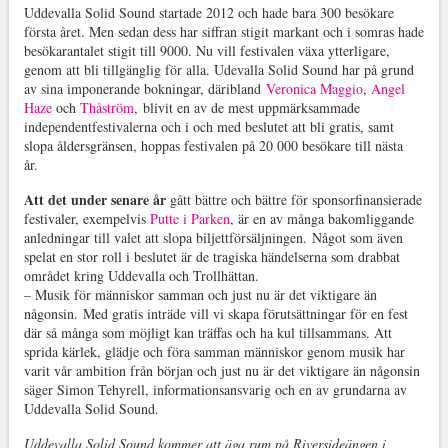
Uddevalla Solid Sound startade 2012 och hade bara 300 besökare
första året. Men sedan dess har siffran stigit markant och i somras hade
besökarantalet stigit till 9000. Nu vill festivalen växa ytterligare,
genom att bli tillgänglig för alla. Udevalla Solid Sound har på grund
av sina imponerande bokningar, däribland
Veronica Maggio
,
Angel
Haze
och
Thåström
,
blivit en av de mest uppmärksammade
independentfestivalerna och i och med beslutet att bli gratis, samt
slopa åldersgränsen, hoppas festivalen på 20 000 besökare till nästa
år.
Att det under senare år
gått bättre och bättre för sponsorfinansierade
festivaler, exempelvis
Putte i Parken
, är en av många bakomliggande
anledningar till valet att slopa biljettförsäljningen.
Något som även
spelat en stor roll i beslutet är de tragiska händelserna som drabbat
området kring Uddevalla och Trollhättan.
– Musik för människor samman och just nu är det viktigare än
någonsin.
Med gratis inträde vill vi skapa förutsättningar för en fest
där så många som möjligt kan träffas och ha kul tillsammans. Att
sprida kärlek, glädje och föra samman människor genom musik har
varit vår ambition från början och just nu är det viktigare än någonsin
säger Simon Tehyrell, informationsansvarig och en av grundarna av
Uddevalla Solid Sound.
Uddevalla Solid Sound kommer att äga rum på Riversideängen i