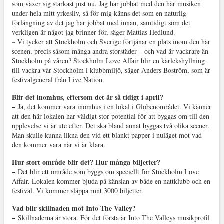
som växer sig starkast just nu. Jag har jobbat med den här musiken
under hela mitt yrkesliv, så för mig känns det som en naturlig
förlängning av det jag har jobbat med innan, samtidigt som det
verkligen är något jag brinner för, säger Mattias Hedlund.
– Vi tycker att Stockholm och Sverige förtjänar en plats inom den här
scenen, precis såsom många andra storstäder – och vad är vackrare än
Stockholm på våren? Stockholm Love Affair blir en kärlekshyllning
till vackra vår-Stockholm i klubbmiljö, säger Anders Boström, som är
festivalgeneral från Live Nation.
Blir det inomhus, eftersom det är så tidigt i april?
–
Ja, det kommer vara inomhus i en lokal i Globenområdet. Vi känner
att den här lokalen har väldigt stor potential för att byggas om till den
upplevelse vi är ute efter. Det ska bland annat byggas två olika scener.
Man skulle kunna likna den vid ett blankt papper i nuläget mot vad
den kommer vara när vi är klara.
Hur stort område blir det? Hur många biljetter?
–
Det blir ett område som byggs om speciellt för Stockholm Love
Affair. Lokalen kommer bjuda på känslan av både en nattklubb och en
festival. Vi kommer släppa runt 3000 biljetter.
Vad blir skillnaden mot Into The Valley?
–
Skillnaderna är stora. För det första är Into The Valleys musikprofil