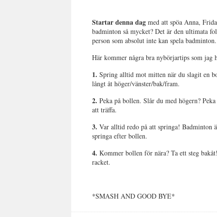
Startar denna dag
med att spöa Anna, Frida 
badminton så mycket? Det är den ultimata fol
person som absolut inte kan spela badminton. Ä
Här kommer några bra nybörjartips som jag 
1.
Spring alltid mot mitten när du slagit en bo
långt åt höger/vänster/bak/fram.
2.
Peka på bollen. Slår du med högern? Peka 
att träffa.
3.
Var alltid redo på att springa! Badminton är i
springa efter bollen.
4.
Kommer bollen för nära? Ta ett steg bakåt! 
racket.
*SMASH AND GOOD BYE*