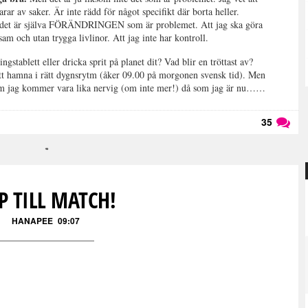
rar av saker. Är inte rädd för något specifikt där borta heller.
n det är själva FÖRÄNDRINGEN som är problemet. Att jag ska göra
sam och utan trygga livlinor. Att jag inte har kontroll.
ngstablett eller dricka sprit på planet dit? Vad blir en tröttast av?
tt hamna i rätt dygnsrytm (åker 09.00 på morgonen svensk tid). Men
 om jag kommer vara lika nervig (om inte mer!) då som jag är nu……
35
Läs kommentarer (
35
)
P TILL MATCH!
HANAPEE
09:07