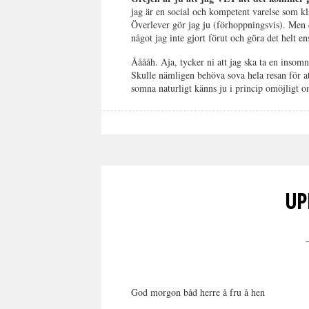
jag är en social och kompetent varelse som kla
Överlever gör jag ju (förhoppningsvis). Me
något jag inte gjort förut och göra det helt en
Ååååh. Aja, tycker ni att jag ska ta en insomni
Skulle nämligen behöva sova hela resan för a
somna naturligt känns ju i princip omöjligt
UP
God morgon båd herre å fru å hen