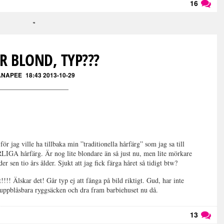
16
Läs kommentarer (
16
)
ÄR BLOND, TYP???
ANAPEE
18:43 2013-10-29
för jag ville ha tillbaka min ”traditionella hårfärg” som jag sa till
LIGA hårfärg. Är nog lite blondare än så just nu, men lite mörkare
 sen tio års ålder. Sjukt att jag fick färga håret så tidigt btw?
!! Älskar det! Går typ ej att fånga på bild riktigt. Gud, har inte
ig uppblåsbara ryggsäcken och dra fram barbiehuset nu då.
13