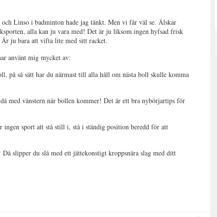
och Linso i badminton hade jag tänkt. Men vi får väl se. Älskar
ksporten, alla kan ju vara med! Det är ju liksom ingen hyfsad frisk
r ju bara att vifta lite med sitt racket.
har använt mig mycket av:
ll, på så sätt har du närmast till alla håll om nästa boll skulle komma
då med vänstern när bollen kommer! Det är ett bra nybörjartips för
ngen sport att stå still i, stå i ständig position beredd för att
Då slipper du slå med ett jättekonstigt kroppsnära slag med ditt