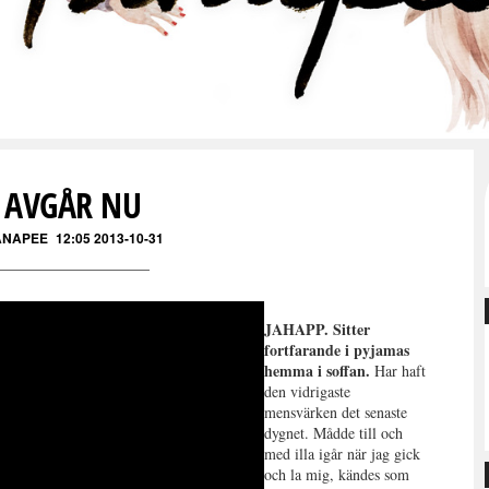
AVGÅR NU
ANAPEE
12:05 2013-10-31
JAHAPP. Sitter
fortfarande i pyjamas
hemma i soffan.
Har haft
den vidrigaste
mensvärken det senaste
dygnet. Mådde till och
med illa igår när jag gick
och la mig, kändes som