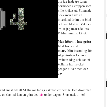
om jag hade tre tusen
hormoner i kroppen som
ville kräkas ut. Somnade
dock men hade en
invecklad dröm om blod
och vad blod är. Vaknade
av att jag mensade loss :-
D Mmmmmm. Livet.
Men hörrni! Inte gråta
blod för spilld
mens.
Min insamling för
Afgahinstans kvinnor
avslutas idag och kan ni
kolla in hur mycket
pengar ni var med och
gav:
nd annat till att 61 flickor får gå i skolan ett helt år. Den drömmen.
 ge en slant så kan en göra det
här
under dagen. Stort tack till er!