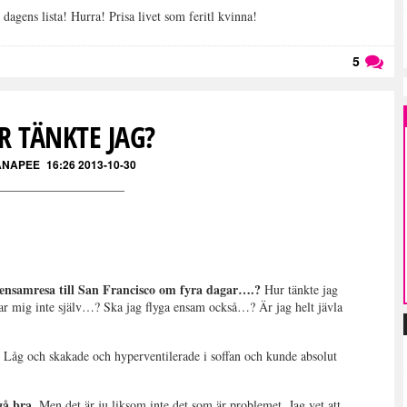
agens lista! Hurra! Prisa livet som feritl kvinna!
5
Läs kommentarer (
5
)
R TÄNKTE JAG?
ANAPEE
16:26 2013-10-30
 ensamresa till San Francisco om fyra dagar….?
Hur tänkte jag
ar mig inte själv…? Ska jag flyga ensam också…? Är jag helt jävla
r. Låg och skakade och hyperventilerade i soffan och kunde absolut
gå bra.
Men det är ju liksom inte det som är problemet. Jag vet att