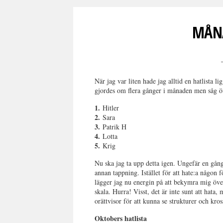
MÅNA
När jag var liten hade jag alltid en hatlista 
gjordes om flera gånger i månaden men såg öv
1.
Hitler
2.
Sara
3.
Patrik H
4.
Lotta
5.
Krig
Nu ska jag ta upp detta igen. Ungefär en gån
annan tappning. Istället för att hate:a någon f
lägger jag nu energin på att bekymra mig över
skala. Hurra! Visst, det är inte sunt att hata,
orättvisor för att kunna se strukturer och kr
Oktobers hatlista