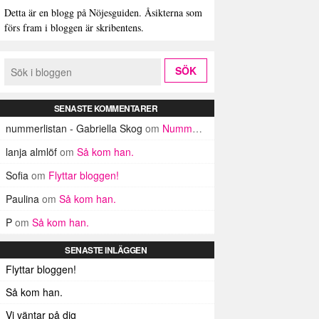
Detta är en blogg på Nöjesguiden. Åsikterna som
förs fram i bloggen är skribentens.
SENASTE KOMMENTARER
nummerlistan - Gabriella Skog
om
Nummerlistan
lanja almlöf
om
Så kom han.
Sofia
om
Flyttar bloggen!
Paulina
om
Så kom han.
P
om
Så kom han.
SENASTE INLÄGGEN
Flyttar bloggen!
Så kom han.
Vi väntar på dig