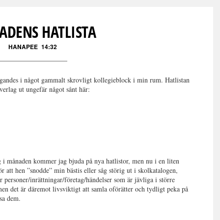
Läs kommentarer (
13
)
DENS HATLISTA
HANAPEE
14:32
liggandes i något gammalt skrovligt kollegieblock i min rum. Hatlistan
erlag ut ungefär något sånt här:
g i månaden kommer jag bjuda på nya hatlistor, men nu i en liten
ör att hen ”snodde” min bästis eller såg störig ut i skolkatalogen,
 personer/inrättningar/företag/händelser som är jävliga i större
 men det är däremot livsviktigt att samla oförätter och tydligt peka på
ossa dem.