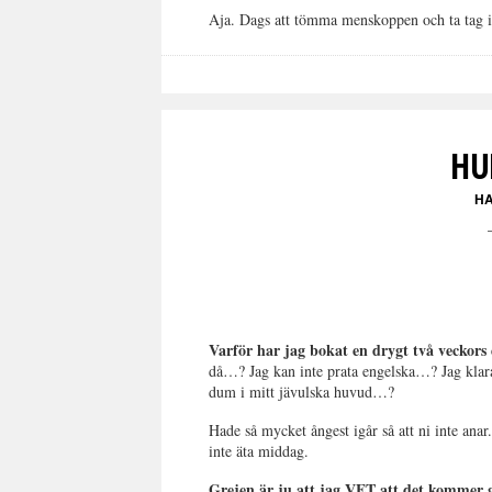
Aja. Dags att tömma menskoppen och ta tag i d
HU
H
Varför har jag bokat en drygt två veckors
då…? Jag kan inte prata engelska…? Jag klar
dum i mitt jävulska huvud…?
Hade så mycket ångest igår så att ni inte ana
inte äta middag.
Grejen är ju att jag VET att det kommer 