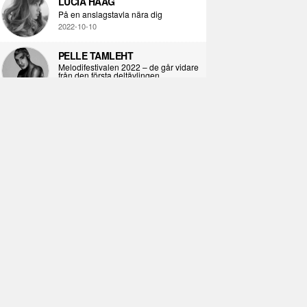
LUCIA HAAG
På en anslagstavla nära dig
2022-10-10
PELLE TAMLEHT
Melodifestivalen 2022 – de går vidare
från den första deltävlingen
2022-02-02
I KORPENS SKUGGA
Själva definitionen av ondska
2021-06-28
ÖPPNA BOKEN
Kropps-dagbok
2021-06-24
SYNDAFALLET
Det är inte din demokratiska plikt att
delta i instagramaktivism.
2021-04-26
VAD BLIR DET FÖR RAP
Avsnitt 211! Sista avsnittet! HEJ DÅ!
(Del 1 och 2)