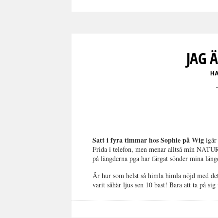
JAG 
H
Satt i fyra timmar hos Sophie på Wig
igår 
Frida i telefon, men menar alltså min NATUR
på längderna pga har färgat sönder mina längder
Är hur som helst så himla himla nöjd med det!!
varit såhär ljus sen 10 bast! Bara att ta på s