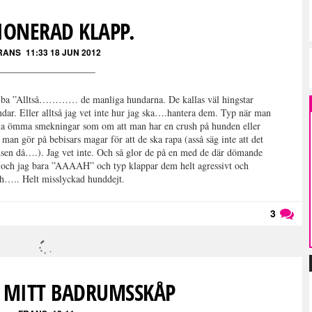
IONERAD KLAPP.
RANS
11:33 18 JUN 2012
och ba ”Alltså………… de manliga hundarna. De kallas väl hingstar
ndar. Eller alltså jag vet inte hur jag ska….hantera dem. Typ när man
ma ömma smekningar som om att man har en crush på hunden eller
 man gör på bebisars magar för att de ska rapa (asså säg inte att det
edsen då….). Jag vet inte. Och så glor de på en med de där dömande
a och jag bara ”AAAAH” och typ klappar dem helt agressivt och
a ah….. Helt misslyckad hunddejt.
3
Läs kommentarer (
3
)
I MITT BADRUMSSKÅP