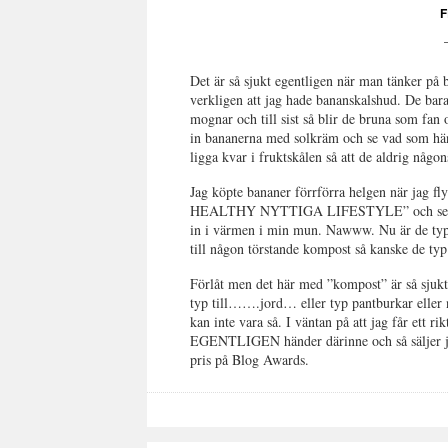
F
Det är så sjukt egentligen när man tänker på 
verkligen att jag hade bananskalshud. De bara
mognar och till sist så blir de bruna som fan o
in bananerna med solkräm och se vad som hän
ligga kvar i fruktskålen så att de aldrig någo
Jag köpte bananer förrförra helgen när ja
HEALTHY NYTTIGA LIFESTYLE” och sen så ha
in i värmen i min mun. Nawww. Nu är de typ 
till någon törstande kompost så kanske de typ k
Förlåt men det här med ”kompost” är så sjukt 
typ till…….jord… eller typ pantburkar el
kan inte vara så. I väntan på att jag får ett 
EGENTLIGEN händer därinne och så säljer jag 
pris på Blog Awards.