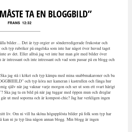
MÅSTE TA EN BLOGGBILD”
FRANS
12:32
ehålla bilder… Det är typ orgier av sönderredigerade frukostar och
 och typ rubriker på engelska som inte har något över huvud taget
 inte av det. Eller alltså jag vet inte hur man gör med bilder över
är intressant och inte intressant och vad som passar på en blogg och
 Ska jag stå i köket och typ kämpa med mina snabbmakaroner och ba
ILD” och typ köra ner kameran i kastrullen och fånga hur
 mig själv när jag vaknar varje morgon och ser ut som ett svart hårigt
”? Ska jag ta en bild på när jag tuggar med öppen mun och dreglar
ag går ut med soporna och är kompost-chic? Jag har verkligen ingen
mitt liv. Om ni vill ha sköna högupplösta bilder på folk som typ har
så kan ni ju typ läsa någon annan blogg. Min blogg är ingen