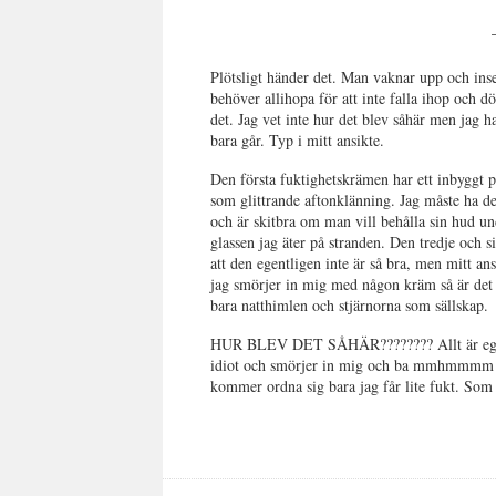
Plötsligt händer det. Man vaknar upp och inse
behöver allihopa för att inte falla ihop och d
det. Jag vet inte hur det blev såhär men jag ha
bara går. Typ i mitt ansikte.
Den första fuktighetskrämen har ett inbyggt p
som glittrande aftonklänning. Jag måste ha de
och är skitbra om man vill behålla sin hud und
glassen jag äter på stranden. Den tredje och si
att den egentligen inte är så bra, men mitt a
jag smörjer in mig med någon kräm så är det 
bara natthimlen och stjärnorna som sällskap.
HUR BLEV DET SÅHÄR???????? Allt är egentli
idiot och smörjer in mig och ba mmhmmm
kommer ordna sig bara jag får lite fukt. Som