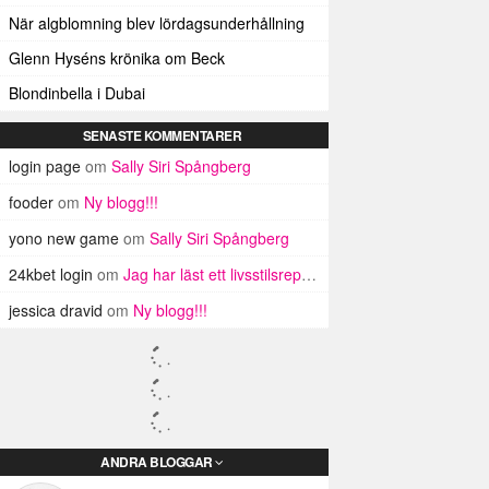
När algblomning blev lördagsunderhållning
Glenn Hyséns krönika om Beck
Blondinbella i Dubai
SENASTE KOMMENTARER
login page
om
Sally Siri Spångberg
fooder
om
Ny blogg!!!
yono new game
om
Sally Siri Spångberg
24kbet login
om
Jag har läst ett livsstilsreportage!
jessica dravid
om
Ny blogg!!!
ANDRA BLOGGAR