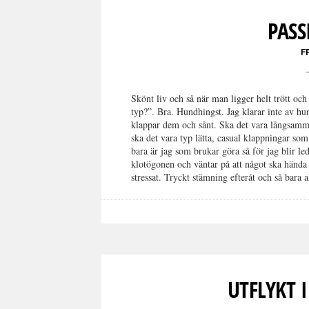
PASS
F
Skönt liv och så när man ligger helt trött 
typ?”. Bra. Hundhingst. Jag klarar inte av hu
klappar dem och sånt. Ska det vara långsam
ska det vara typ lätta, casual klappningar som
bara är jag som brukar göra så för jag blir l
klotögonen och väntar på att något ska händ
stressat. Tryckt stämning efteråt och så bar
UTFLYKT 