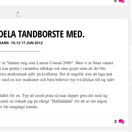
0
Läs kommentarer (
0
)
DELA TANDBORSTE MED.
RANS
10:12 17 JUN 2012
 in *känner mig som Lauren Conrad 2006*. Men vi är bästa vänner
i kan prutta i varandras sällskap och såna grejer utan att det blir
 göra ansiktsmask själv på kvällarna. Det är ungefär som att laga mat
r med en stor masksmet och bara behöver typ två klickar till sig själv
stället för en. Typ att eeeeh prata så man slipper göra det med sig
kastet så viskade jag på riktigt ”Hallååååååå” för att se om någon
ver lite umgänge kanske.
3
Läs kommentarer (
3
)