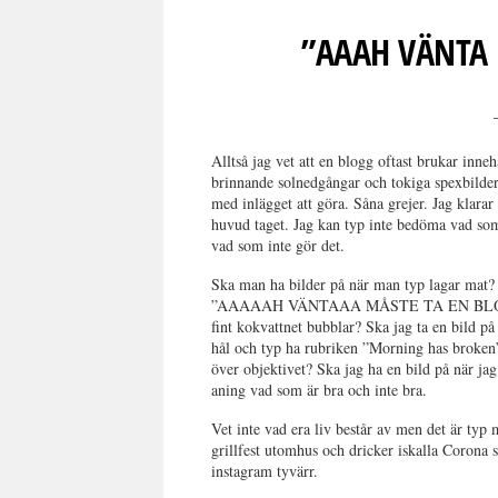
”AAAH VÄNTA 
Alltså jag vet att en blogg oftast brukar inn
brinnande solnedgångar och tokiga spexbilder
med inlägget att göra. Såna grejer. Jag klarar
huvud taget. Jag kan typ inte bedöma vad som 
vad som inte gör det.
Ska man ha bilder på när man typ lagar mat?
”AAAAAH VÄNTAAA MÅSTE TA EN BLOGGBIII
fint kokvattnet bubblar? Ska jag ta en bild på
hål och typ ha rubriken ”Morning has broken
över objektivet? Ska jag ha en bild på när j
aning vad som är bra och inte bra.
Vet inte vad era liv består av men det är typ 
grillfest utomhus och dricker iskalla Corona 
instagram tyvärr.