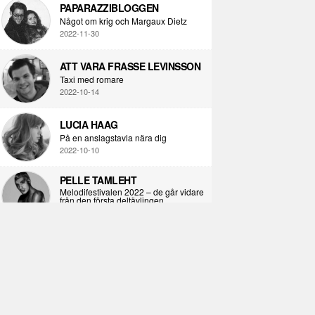
PAPARAZZIBLOGGEN
Något om krig och Margaux Dietz
2022-11-30
ATT VARA FRASSE LEVINSSON
Taxi med romare
2022-10-14
LUCIA HAAG
På en anslagstavla nära dig
2022-10-10
PELLE TAMLEHT
Melodifestivalen 2022 – de går vidare
från den första deltävlingen
2022-02-02
I KORPENS SKUGGA
Själva definitionen av ondska
2021-06-28
ÖPPNA BOKEN
Kropps-dagbok