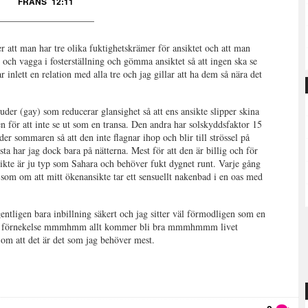
FRANS
12:11
r att man har tre olika fuktighetskrämer för ansiktet och att man
ö och vagga i fosterställning och gömma ansiktet så att ingen ska se
r inlett en relation med alla tre och jag gillar att ha dem så nära det
uder (gay) som reducerar glansighet så att ens ansikte slipper skina
n för att inte se ut som en transa. Den andra har solskyddsfaktor 15
er sommaren så att den inte flagnar ihop och blir till strössel på
sta har jag dock bara på nätterna. Mest för att den är billig och för
nsikte är ju typ som Sahara och behöver fukt dygnet runt. Varje gång
som om att mitt ökenansikte tar ett sensuellt nakenbad i en oas med
gen bara inbillning säkert och jag sitter väl förmodligen som en
m förnekelse mmmhmm allt kommer bli bra mmmhmmm livet
 om att det är det som jag behöver mest.