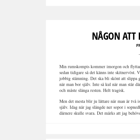
NÅGON ATT 
F
Min rumskompis kommer imorgon och flyttar
sedan tidigare så det känns inte skitnervöst. V
jobbig stämning. Det ska bli skönt att slippa
när man bor själv. Inte så kul när man står dä
och måste slänga resten. Helt tragisk.
Men det mesta blir ju lättare när man är två i
själv. Idag när jag slängde ner sopor i sopned
därnere skulle svara. Det märks att jag behö