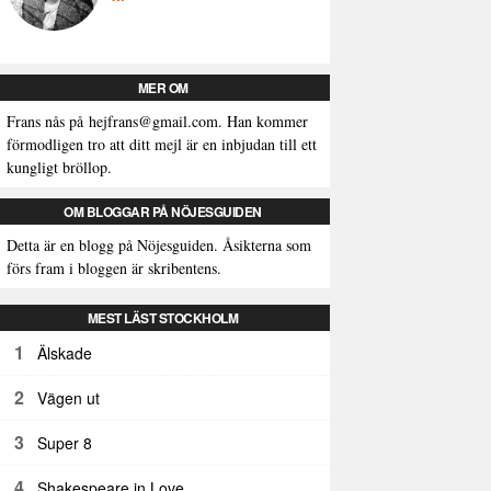
MER OM
Frans nås på
hejfrans@gmail.com
. Han kommer
förmodligen tro att ditt mejl är en inbjudan till ett
kungligt bröllop.
OM BLOGGAR PÅ NÖJESGUIDEN
Detta är en blogg på Nöjesguiden. Åsikterna som
förs fram i bloggen är skribentens.
MEST LÄST STOCKHOLM
1
Älskade
2
Vägen ut
3
Super 8
4
Shakespeare in Love