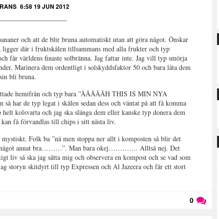
RANS
6:58 19 JUN 2012
bananer och att de blir bruna automatiskt utan att göra något. Önskar
 ligger där i fruktskålen tillsammans med alla frukter och typ
ch får världens finaste solbränna. Jag fattar inte. Jag vill typ smörja
der. Marinera dem ordentligt i solskyddsfaktor 50 och bara låta dem
nsin bli bruna.
g flyttade hemifrån och typ bara ”ÅÅÅÅÅH THIS IS MIN NYA
r de typ legat i skålen sedan dess och väntat på att få komma
helt kolsvarta och jag ska slänga dem eller kanske typ donera dem
an få förvandlas till chips i sitt nästa liv.
mystiskt. Folk ba ”nä men stoppa ner allt i komposten så blir det
ler något annat bra………”. Man bara okej…………. Alltså nej. Det
riktigt liv så ska jag sätta mig och observera en kompost och se vad som
storyn skitdyrt till typ Expressen och Al Jazeera och får ett stort
0
Läs kommentarer (
0
)