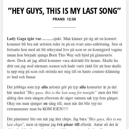
”HEY GUYS, THIS IS MY LAST SONG”
FRANS
12:56
Lady Gaga igår var………
sjukt. Man känner på sig att en konsert
kommer bli bra när artisten rider in på en svart emo-enhörning. Sen så
fortsatte hon med att bli utkrystad live på scen ur en konstgjord vagina
innan hon började sjunga Born This Way och bjöd på glamourös
show. Dock att jag alltid kommer vara skiträdd för henne. Skulle ha
dött om jag stod närmare scenen och hade varit rädd för att hon skulle
ta upp mig på scen och strimla ner mig till en haute couture-klänning
av hud och finnar.
alla
alla
Det jobbiga som typ
artister gör på typ
konserter är ju det
här snacket ”
Hey guys, this is the last song for tonight”
men det blir
aldrig den sista sången eftersom de säger samma sak typ fem gånger.
en
Okej om man sjunger
sång till, men när det blir typ tre
extranummer man ba KOM IGEN!!!!
Det påminner lite om när jag äter chips. Jag bara ”
Hey guys, this is my
två påsar
till
last chips
”, men så öppnar jag
efteråt. Antar att det är