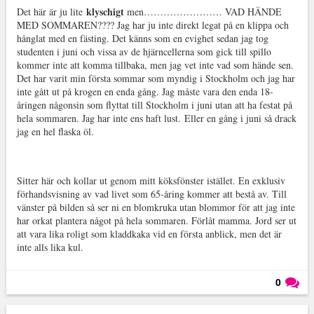
klyschigt
Det här är ju lite
men…………………… VAD HÄNDE
MED SOMMAREN???? Jag har ju inte direkt legat på en klippa och
hånglat med en fästing. Det känns som en evighet sedan jag tog
studenten i juni och vissa av de hjärncellerna som gick till spillo
kommer inte att komma tillbaka, men jag vet inte vad som hände sen.
Det har varit min första sommar som myndig i Stockholm och jag har
inte gått ut på krogen en enda gång. Jag måste vara den enda 18-
åringen någonsin som flyttat till Stockholm i juni utan att ha festat på
hela sommaren. Jag har inte ens haft lust. Eller en gång i juni så drack
jag en hel flaska öl.
Sitter här och kollar ut genom mitt köksfönster istället. En exklusiv
förhandsvisning av vad livet som 65-åring kommer att bestå av. Till
vänster på bilden så ser ni en blomkruka utan blommor för att jag inte
har orkat plantera något på hela sommaren. Förlåt mamma. Jord ser ut
att vara lika roligt som kladdkaka vid en första anblick, men det är
inte alls lika kul.
0
Läs kommentarer (
0
)