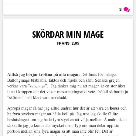
3
Läs kommentarer (
3
)
SKÖRDAR MIN MAGE
FRANS
2:05
Alltså jag börjar tröttna på alla magar
. Det finns för många.
Ballongmage blablabla, laktos och mjölk och sånt. Senaste grejen
verkar vara ”
vetemage
”. Jag tänker mig nu att magen är en stor åker
inne i kroppen där det växer massa näringsrikt vete. Isåfall så borde ju
”skörden” helt klart vara naveludd.
kossa
Apropå magar så har jag alltid undrat hur det är att vara en
och
fyra
ha
stycken magar att hålla koll på. Jag tror jag skulle få lite
beslutsångest om jag hade fyra stycken att välja mellan. Å andra sidan
så skulle jag ju kunna äta mycket mer. Typ om man delar upp sin
portion mellan sina fyra magar så att man inte blir fet. Det är