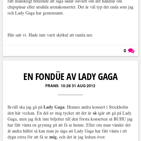
rätt mänskligt beteende att säga sådär oavsett om det handlar om
chipspåsar eller utsålda arenakonserter. Det är väl typ det enda som jag
och Lady Gaga har gemensamt.
Här satt vi. Hade inte varit skitkul att ramla ner.
0
Läs kommentarer (
0
)
EN FONDÜE AV LADY GAGA
FRANS
10:28 31 AUG 2012
Lady Gaga
Ikväll ska jag gå på
. Hennes andra konsert i Stockholm
så
den här veckan. En del av mig tycker att det är
igår att gå på Lady
Gaga, men jag fick inte biljetter till den första konserten så BUHU jag
har fått vänta en gryning på att få se henne. Eller om man vänder det
åt andra hållet så kan man ju säga att Lady Gaga har fått vänta i ett
mig
dygn extra för att få se
, och det är jag ledsen över.