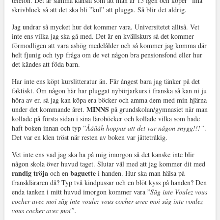
telefon. Det är samma känsla som att man är 15 igen och köper ”fina”
skrivblock så att det ska bli ”kul” att plugga. Så blir det aldrig.
Jag undrar så mycket hur det kommer vara. Universitetet alltså. Vet
inte ens vilka jag ska gå med. Det är en kvällskurs så det kommer
förmodligen att vara ashög medelålder och så kommer jag komma där
helt fjunig och typ
fråga om de vet någon bra pensionsfond eller hur
det kändes att föda barn.
Har inte ens köpt kurslitteratur än. Får ångest bara jag tänker på det
faktiskt. Om någon här har pluggat nybörjarkurs i franska så kan ni ju
höra av er, så jag kan köpa era böcker och amma dem med min hjärna
MINNS
under det kommande året.
på grundskolan/gymnasiet när man
kollade på första sidan i sina läroböcker och kollade vilka som hade
haft boken innan och typ ”
Ååååh hoppas att det var någon snygg!!!”
.
Det var en klen tröst när resten av boken var jättetråkig.
Vet inte ens vad jag ska ha på mig imorgon så det kanske inte blir
någon skola över huvud taget. Slutar väl med att jag kommer dit med
randig tröja
baguette
och en
i handen. Hur ska man hälsa på
franskläraren då? Typ två kindpussar och en blöt kyss på handen? Den
enda tanken i mitt huvud imorgon kommer vara ”
Säg inte Voulez vous
cocher avec moi säg inte voulez vous cocher avec moi säg inte voulez
vous cocher avec moi”.