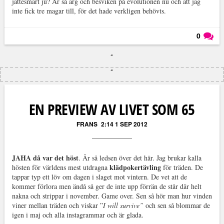
jättesmart ju? Är så arg och besviken på evolutionen nu och att jag
inte fick tre magar till, för det hade verkligen behövts.
0
Läs kommentarer (
0
)
EN PREVIEW AV LIVET SOM 65
FRANS
2:14 1 SEP 2012
JAHA
då var det höst
. Är så ledsen över det här. Jag brukar kalla
klädpokertävling
hösten för världens mest utdragna
för träden. De
tappar typ ett löv om dagen i slaget mot vintern. De vet att de
kommer förlora men ändå så ger de inte upp förrän de står där helt
nakna och strippar i november. Game over. Sen så hör man hur vinden
viner mellan träden och viskar ”
I will survive”
och sen så blommar de
igen i maj och alla instagrammar och är glada.